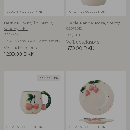
BLOOMINGVILLE MINI
CREATIVE COLLECTION
Berny Kurv m/låg, Natur,
Berrie Kande, Rosa, Stentøj
82072812
Vandhyacint
82064737
D15,5xH16 cm
D46xH50 cm/D32xH43 cm, Set of 2
Vejl. udsalgspris
Vejl. udsalgspris
479,00
DKK
1.299,00
DKK
BESTSELLER
CREATIVE COLLECTION
CREATIVE COLLECTION