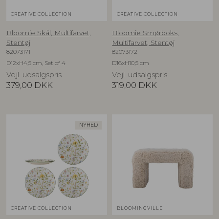
CREATIVE COLLECTION
CREATIVE COLLECTION
Bloomie Skål, Multifarvet,
Bloomie Smørboks,
Stentøj
Multifarvet, Stentøj
82073171
82073172
D12xH4,5 cm, Set of 4
D16xH10,5 cm
Vejl. udsalgspris
Vejl. udsalgspris
379,00
DKK
319,00
DKK
NYHED
CREATIVE COLLECTION
BLOOMINGVILLE