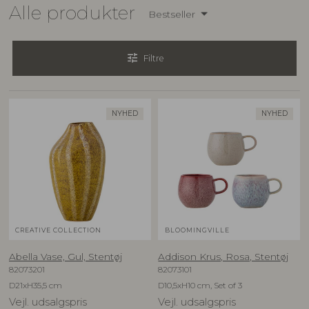
Alle produkter
Bestseller
tune
Filtre
NYHED
NYHED
CREATIVE COLLECTION
BLOOMINGVILLE
Abella Vase, Gul, Stentøj
Addison Krus, Rosa, Stentøj
82073201
82073101
D21xH35,5 cm
D10,5xH10 cm, Set of 3
Vejl. udsalgspris
Vejl. udsalgspris