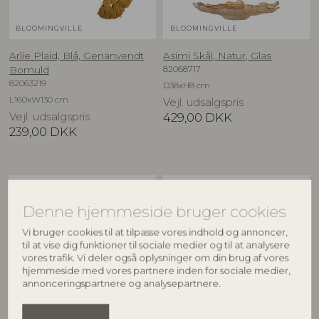
BLOOMINGVILLE
BLOOMINGVILLE
Arlie Plaid, Blå, Genanvendt
Asimi Skål, Natur, Glas
82068717
Bomuld
82063219
D38xH8 cm
L160xW130 cm
Vejl. udsalgspris
Vejl. udsalgspris
429,00
DKK
239,00
DKK
NYHED
NYHED
Denne hjemmeside bruger cookies
Vi bruger cookies til at tilpasse vores indhold og annoncer,
til at vise dig funktioner til sociale medier og til at analysere
vores trafik. Vi deler også oplysninger om din brug af vores
hjemmeside med vores partnere inden for sociale medier,
annonceringspartnere og analysepartnere.
CREATIVE COLLECTION
CREATIVE COLLECTION