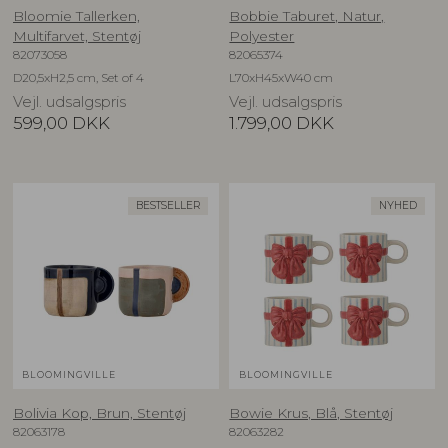
Bloomie Tallerken,
Bobbie Taburet, Natur,
Multifarvet, Stentøj
Polyester
82073058
82065374
D20,5xH2,5 cm, Set of 4
L70xH45xW40 cm
Vejl. udsalgspris
Vejl. udsalgspris
599,00
DKK
1.799,00
DKK
BESTSELLER
NYHED
BLOOMINGVILLE
BLOOMINGVILLE
Bolivia Kop, Brun, Stentøj
Bowie Krus, Blå, Stentøj
82063178
82063282