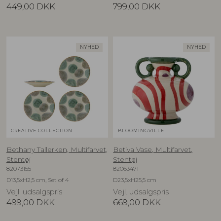
449,00
DKK
799,00
DKK
NYHED
NYHED
CREATIVE COLLECTION
BLOOMINGVILLE
Bethany Tallerken, Multifarvet,
Betiva Vase, Multifarvet,
Stentøj
Stentøj
82073155
82063471
D13,5xH2,5 cm, Set of 4
D23,5xH25,5 cm
Vejl. udsalgspris
Vejl. udsalgspris
499,00
DKK
669,00
DKK