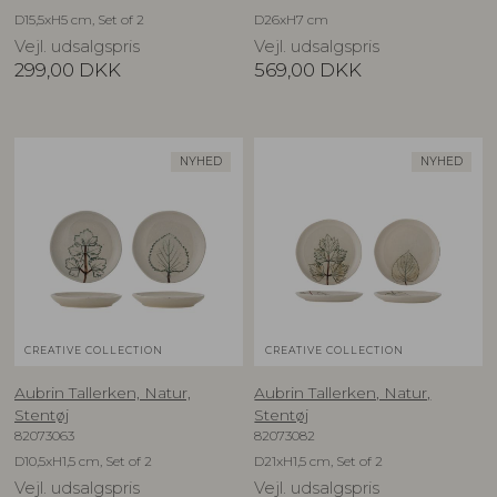
D15,5xH5 cm, Set of 2
D26xH7 cm
Vejl. udsalgspris
Vejl. udsalgspris
299,00
DKK
569,00
DKK
NYHED
NYHED
CREATIVE COLLECTION
CREATIVE COLLECTION
Aubrin Tallerken, Natur,
Aubrin Tallerken, Natur,
Stentøj
Stentøj
82073063
82073082
D10,5xH1,5 cm, Set of 2
D21xH1,5 cm, Set of 2
Vejl. udsalgspris
Vejl. udsalgspris