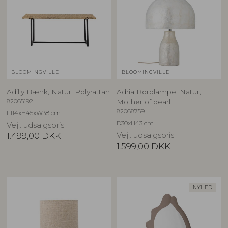
BLOOMINGVILLE
BLOOMINGVILLE
Adilly Bænk, Natur, Polyrattan
Adria Bordlampe, Natur,
82065192
Mother of pearl
82068759
L114xH45xW38 cm
D30xH43 cm
Vejl. udsalgspris
1.499,00
DKK
Vejl. udsalgspris
1.599,00
DKK
NYHED