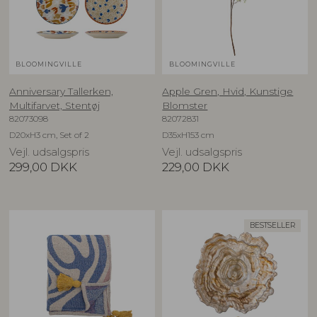
BLOOMINGVILLE
BLOOMINGVILLE
Anniversary Tallerken,
Apple Gren, Hvid, Kunstige
Multifarvet, Stentøj
Blomster
82073098
82072831
D20xH3 cm, Set of 2
D35xH153 cm
Vejl. udsalgspris
Vejl. udsalgspris
299,00
DKK
229,00
DKK
BESTSELLER