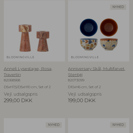
NYHED
BLOOMINGVILLE
BLOOMINGVILLE
Anneli Lysestage, Rosa,
Anniversary Skål, Multifarvet,
Travertin
Stentøj
82068568
82073099
D5xH7,5/D5xH10 cm, Set of 2
D10xH6 cm, Set of 2
Vejl. udsalgspris
Vejl. udsalgspris
299,00
DKK
199,00
DKK
NYHED
NYHED