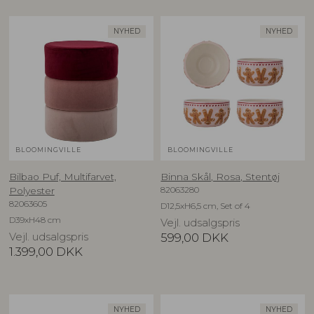
NYHED
NYHED
BLOOMINGVILLE
BLOOMINGVILLE
Bilbao Puf, Multifarvet,
Binna Skål, Rosa, Stentøj
82063280
Polyester
82063605
D12,5xH6,5 cm, Set of 4
D39xH48 cm
Vejl. udsalgspris
Vejl. udsalgspris
599,00
DKK
1.399,00
DKK
NYHED
NYHED