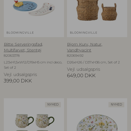
BLOOMINGVILLE
BLOOMINGVILLE
Bitte Serveringsfad,
Bjorn Kurv, Natur,
Multifarvet, Stentøj
Vandhyacint
82063378
82069492
L23xH1,5xW12/D19xH5 cm incl deco,
D26xH26 / D37xH36 cm, Set of 2
Set of 2
Vejl. udsalgspris
Vejl. udsalgspris
649,00
DKK
399,00
DKK
NYHED
NYHED