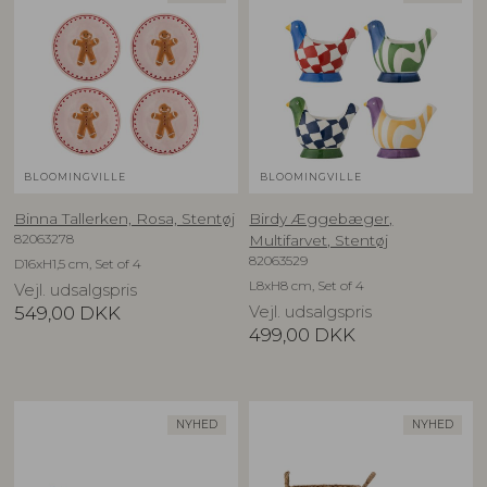
BLOOMINGVILLE
BLOOMINGVILLE
Binna Tallerken, Rosa, Stentøj
Birdy Æggebæger,
82063278
Multifarvet, Stentøj
82063529
D16xH1,5 cm, Set of 4
L8xH8 cm, Set of 4
Vejl. udsalgspris
549,00
DKK
Vejl. udsalgspris
499,00
DKK
NYHED
NYHED