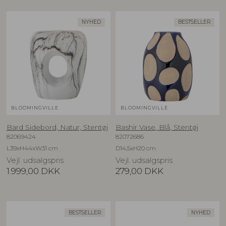
NYHED
BESTSELLER
BLOOMINGVILLE
BLOOMINGVILLE
Bard Sidebord, Natur, Stentøj
Bashir Vase, Blå, Stentøj
82069424
82072686
L39xH44xW31 cm
D14,5xH20 cm
Vejl. udsalgspris
Vejl. udsalgspris
1.999,00
DKK
279,00
DKK
BESTSELLER
NYHED