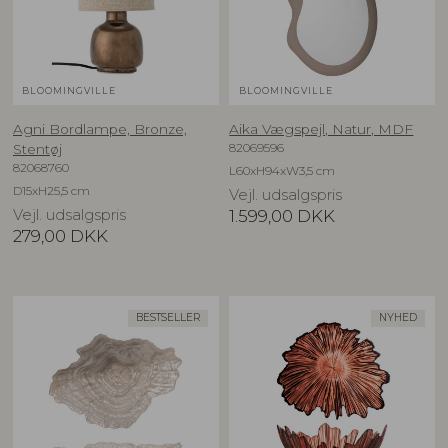
BLOOMINGVILLE
BLOOMINGVILLE
Agni Bordlampe, Bronze,
Aika Vægspejl, Natur, MDF
82069596
Stentøj
82068760
L60xH94xW3,5 cm
D15xH25,5 cm
Vejl. udsalgspris
Vejl. udsalgspris
1.599,00
DKK
279,00
DKK
BESTSELLER
NYHED