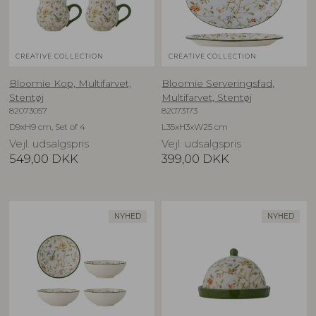
CREATIVE COLLECTION
CREATIVE COLLECTION
Bloomie Kop, Multifarvet,
Bloomie Serveringsfad,
Stentøj
Multifarvet, Stentøj
82073057
82073173
D9xH9 cm, Set of 4
L35xH3xW25 cm
Vejl. udsalgspris
Vejl. udsalgspris
549,00
DKK
399,00
DKK
NYHED
NYHED