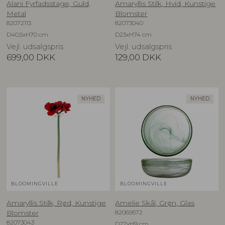
Alani Fyrfadsstage, Guld,
Amaryllis Stilk, Hvid, Kunstige
Metal
Blomster
82072113
82073040
D40,5xH70 cm
D23xH74 cm
Vejl. udsalgspris
Vejl. udsalgspris
699,00
DKK
129,00
DKK
NYHED
NYHED
BLOOMINGVILLE
BLOOMINGVILLE
Amaryllis Stilk, Rød, Kunstige
Amelie Skål, Grøn, Glas
82069572
Blomster
82073043
D27xH9 cm