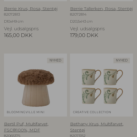
Berrie Krus, Rosa, Stentøj
Berrie Tallerken, Rosa, Stentøj
82072813
82072814
D10xH9 cm
D20,5xH3 cm
Vejl. udsalgspris
Vejl. udsalgspris
165,00
DKK
179,00
DKK
NYHED
NYHED
BLOOMINGVILLE MINI
CREATIVE COLLECTION
Bertil Puf, Multifarvet,
Bethany Krus, Multifarvet,
FSC®100%, MDF
Stentøj
82065375
82073152