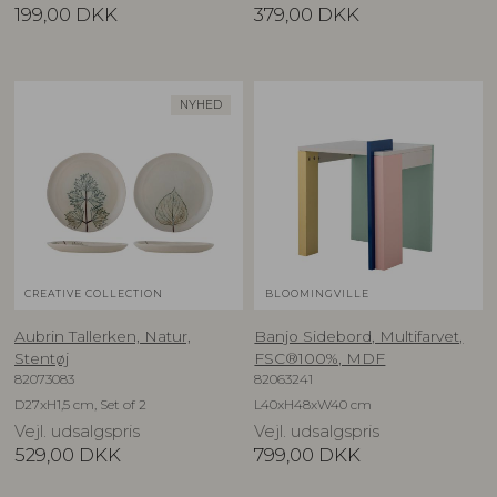
199,00
DKK
379,00
DKK
NYHED
CREATIVE COLLECTION
BLOOMINGVILLE
Aubrin Tallerken, Natur,
Banjo Sidebord, Multifarvet,
Stentøj
FSC®100%, MDF
82073083
82063241
D27xH1,5 cm, Set of 2
L40xH48xW40 cm
Vejl. udsalgspris
Vejl. udsalgspris
529,00
DKK
799,00
DKK