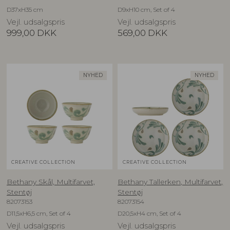
D37xH35 cm
D9xH10 cm, Set of 4
Vejl. udsalgspris
Vejl. udsalgspris
999,00
DKK
569,00
DKK
NYHED
NYHED
CREATIVE COLLECTION
CREATIVE COLLECTION
Bethany Skål, Multifarvet,
Bethany Tallerken, Multifarvet,
Stentøj
Stentøj
82073153
82073154
D11,5xH6,5 cm, Set of 4
D20,5xH4 cm, Set of 4
Vejl. udsalgspris
Vejl. udsalgspris