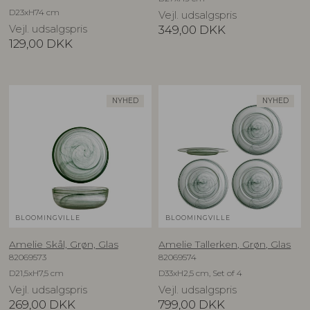
D23xH74 cm
Vejl. udsalgspris
Vejl. udsalgspris
349,00
DKK
129,00
DKK
NYHED
NYHED
BLOOMINGVILLE
BLOOMINGVILLE
Amelie Skål, Grøn, Glas
Amelie Tallerken, Grøn, Glas
82069573
82069574
D21,5xH7,5 cm
D33xH2,5 cm, Set of 4
Vejl. udsalgspris
Vejl. udsalgspris
269,00
DKK
799,00
DKK