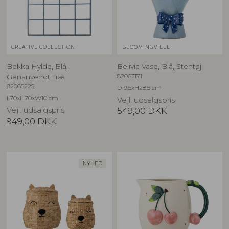
CREATIVE COLLECTION
BLOOMINGVILLE
Bekka Hylde, Blå,
Belivia Vase, Blå, Stentøj
82063171
Genanvendt Træ
82065225
D19,5xH28,5 cm
L70xH70xW10 cm
Vejl. udsalgspris
Vejl. udsalgspris
549,00
DKK
949,00
DKK
NYHED