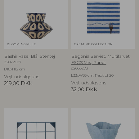
BLOOMINGVILLE
CREATIVE COLLECTION
Bashir Vase, Blå, Stentøj
Begonia Serviet, Multifarvet,
82072687
FSC®Mix, Paper
82063273
D16xH12 cm
L33xW33 cm, Pack of 20
Vejl. udsalgspris
219,00
DKK
Vejl. udsalgspris
32,00
DKK