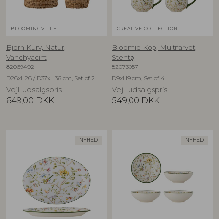
BLOOMINGVILLE
CREATIVE COLLECTION
Bjorn Kurv, Natur,
Bloomie Kop, Multifarvet,
Vandhyacint
Stentøj
82069492
82073057
D26xH26 / D37xH36 cm, Set of 2
D9xH9 cm, Set of 4
Vejl. udsalgspris
Vejl. udsalgspris
649,00
DKK
549,00
DKK
NYHED
NYHED