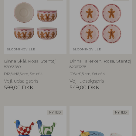
BLOOMINGVILLE
BLOOMINGVILLE
Binna Skål, Rosa, Stentøj
Binna Tallerken, Rosa, Stentøj
82063280
82063278
D12,5xH6,5 cm, Set of 4
D16xH1,5 cm, Set of 4
Vejl. udsalgspris
Vejl. udsalgspris
599,00
DKK
549,00
DKK
NYHED
NYHED