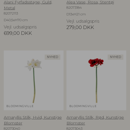
Alani Fyrfadsstage, Guld,
Alea Vase, Rosa, Stentøj
82073184
Metal
82072113
D13xH21 cm
D40,5xH70 cm
Vejl. udsalgspris
Vejl. udsalgspris
279,00
DKK
699,00
DKK
NYHED
NYHED
BLOOMINGVILLE
BLOOMINGVILLE
Amaryllis Stilk, Hvid, Kunstige
Amaryllis Stilk, Rød, Kunstige
Blomster
Blomster
82073040
82073043