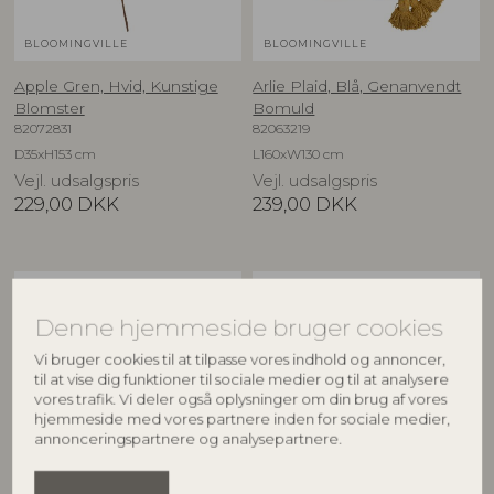
BLOOMINGVILLE
BLOOMINGVILLE
Apple Gren, Hvid, Kunstige
Arlie Plaid, Blå, Genanvendt
Blomster
Bomuld
82072831
82063219
D35xH153 cm
L160xW130 cm
Vejl. udsalgspris
Vejl. udsalgspris
229,00
DKK
239,00
DKK
BESTSELLER
NYHED
Denne hjemmeside bruger cookies
Vi bruger cookies til at tilpasse vores indhold og annoncer,
til at vise dig funktioner til sociale medier og til at analysere
vores trafik. Vi deler også oplysninger om din brug af vores
hjemmeside med vores partnere inden for sociale medier,
annonceringspartnere og analysepartnere.
BLOOMINGVILLE
CREATIVE COLLECTION