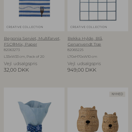
CREATIVE COLLECTION
CREATIVE COLLECTION
Begonia Serviet, Multifarvet,
Bekka Hylde, Blå,
FSC®Mix, Paper
Genanvendt Træ
82063273
82065225
L33xW33 cm, Pack of 20
L70xH70xW10 cm
Vejl. udsalgspris
Vejl. udsalgspris
32,00
DKK
949,00
DKK
NYHED