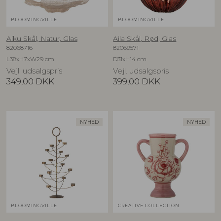
BLOOMINGVILLE
BLOOMINGVILLE
Aiku Skål, Natur, Glas
Aila Skål, Rød, Glas
82068716
82069571
L38xH7xW29 cm
D31xH14 cm
Vejl. udsalgspris
Vejl. udsalgspris
349,00
DKK
399,00
DKK
NYHED
NYHED
BLOOMINGVILLE
CREATIVE COLLECTION