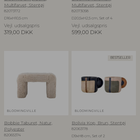
Multifarvet, Stentøj
Multifarvet, Stentøj
82073172
82073058
D16xH10,5 cm
D20,5xH2,5 cm, Set of 4
Vejl. udsalgspris
Vejl. udsalgspris
319,00
DKK
599,00
DKK
BESTSELLER
BLOOMINGVILLE
BLOOMINGVILLE
Bobbie Taburet, Natur,
Bolivia Kop, Brun, Stentøj
82063178
Polyester
82065374
D9xH8 cm, Set of 2