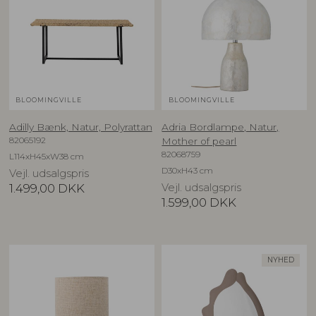
BLOOMINGVILLE
BLOOMINGVILLE
Adilly Bænk, Natur, Polyrattan
Adria Bordlampe, Natur,
82065192
Mother of pearl
82068759
L114xH45xW38 cm
D30xH43 cm
Vejl. udsalgspris
1.499,00
DKK
Vejl. udsalgspris
1.599,00
DKK
NYHED