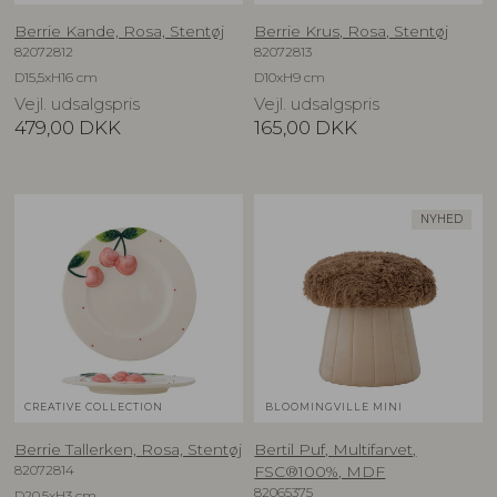
Berrie Kande, Rosa, Stentøj
Berrie Krus, Rosa, Stentøj
82072812
82072813
D15,5xH16 cm
D10xH9 cm
Vejl. udsalgspris
Vejl. udsalgspris
479,00
DKK
165,00
DKK
NYHED
CREATIVE COLLECTION
BLOOMINGVILLE MINI
Berrie Tallerken, Rosa, Stentøj
Bertil Puf, Multifarvet,
82072814
FSC®100%, MDF
82065375
D20,5xH3 cm