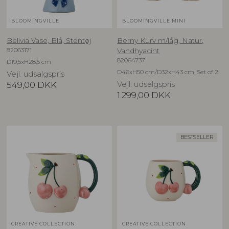
BLOOMINGVILLE
BLOOMINGVILLE MINI
Belivia Vase, Blå, Stentøj
Berny Kurv m/låg, Natur,
82063171
Vandhyacint
82064737
D19,5xH28,5 cm
D46xH50 cm/D32xH43 cm, Set of 2
Vejl. udsalgspris
549,00
DKK
Vejl. udsalgspris
1.299,00
DKK
BESTSELLER
CREATIVE COLLECTION
CREATIVE COLLECTION