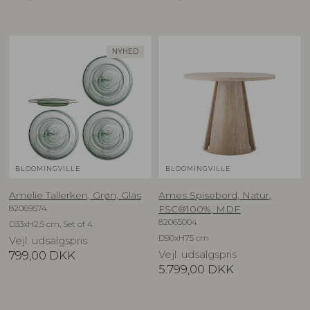
NYHED
BLOOMINGVILLE
BLOOMINGVILLE
Amelie Tallerken, Grøn, Glas
Ames Spisebord, Natur,
82069574
FSC®100%, MDF
82065004
D33xH2,5 cm, Set of 4
D90xH75 cm
Vejl. udsalgspris
799,00
DKK
Vejl. udsalgspris
5.799,00
DKK