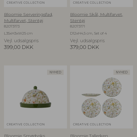
CREATIVE COLLECTION
CREATIVE COLLECTION
Bloomie Serveringsfad,
Bloomie Skål, Multifarvet,
Multifarvet, Stentøj
Stentøj
82073173
82073171
L35xH3xW25 cm
D12xH4,5 cm, Set of 4
Vejl. udsalgspris
Vejl. udsalgspris
399,00
DKK
379,00
DKK
NYHED
NYHED
CREATIVE COLLECTION
CREATIVE COLLECTION
Bloomie Smørboks,
Bloomie Tallerken,