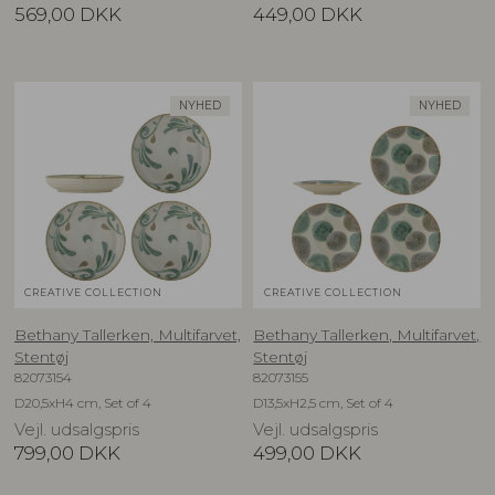
569,00
DKK
449,00
DKK
NYHED
NYHED
CREATIVE COLLECTION
CREATIVE COLLECTION
Bethany Tallerken, Multifarvet,
Bethany Tallerken, Multifarvet,
Stentøj
Stentøj
82073154
82073155
D20,5xH4 cm, Set of 4
D13,5xH2,5 cm, Set of 4
Vejl. udsalgspris
Vejl. udsalgspris
799,00
DKK
499,00
DKK