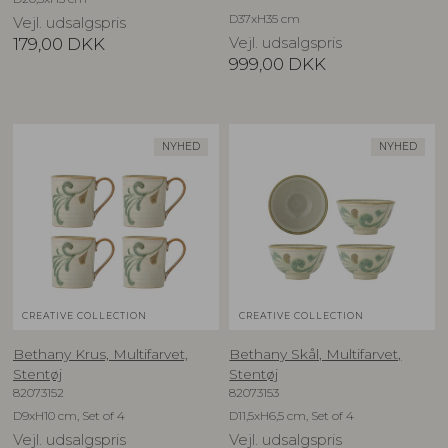
D37xH35 cm
Vejl. udsalgspris
179,00
DKK
Vejl. udsalgspris
999,00
DKK
NYHED
NYHED
CREATIVE COLLECTION
CREATIVE COLLECTION
Bethany Krus, Multifarvet,
Bethany Skål, Multifarvet,
Stentøj
Stentøj
82073152
82073153
D9xH10 cm, Set of 4
D11,5xH6,5 cm, Set of 4
Vejl. udsalgspris
Vejl. udsalgspris