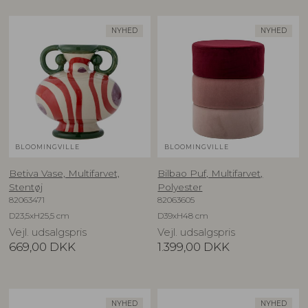
NYHED
NYHED
BLOOMINGVILLE
BLOOMINGVILLE
Betiva Vase, Multifarvet,
Bilbao Puf, Multifarvet,
Stentøj
Polyester
82063471
82063605
D23,5xH25,5 cm
D39xH48 cm
Vejl. udsalgspris
Vejl. udsalgspris
669,00
DKK
1.399,00
DKK
NYHED
NYHED