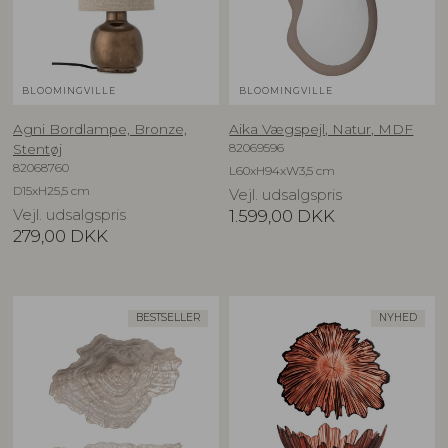
BLOOMINGVILLE
BLOOMINGVILLE
Agni Bordlampe, Bronze,
Aika Vægspejl, Natur, MDF
82069596
Stentøj
82068760
L60xH94xW3,5 cm
D15xH25,5 cm
Vejl. udsalgspris
Vejl. udsalgspris
1.599,00
DKK
279,00
DKK
BESTSELLER
NYHED