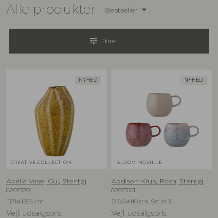
Alle produkter
Bestseller
tune
Filtre
NYHED
NYHED
CREATIVE COLLECTION
BLOOMINGVILLE
Abella Vase, Gul, Stentøj
Addison Krus, Rosa, Stentøj
82073201
82073101
D21xH35,5 cm
D10,5xH10 cm, Set of 3
Vejl. udsalgspris
Vejl. udsalgspris