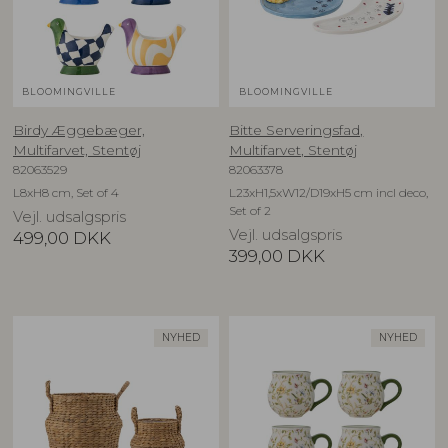
BLOOMINGVILLE
BLOOMINGVILLE
Birdy Æggebæger,
Bitte Serveringsfad,
Multifarvet, Stentøj
Multifarvet, Stentøj
82063529
82063378
L8xH8 cm, Set of 4
L23xH1,5xW12/D19xH5 cm incl deco,
Set of 2
Vejl. udsalgspris
Vejl. udsalgspris
499,00
DKK
399,00
DKK
NYHED
NYHED