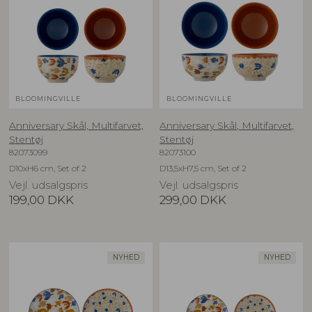
BLOOMINGVILLE
BLOOMINGVILLE
Anniversary Skål, Multifarvet,
Anniversary Skål, Multifarvet,
Stentøj
Stentøj
82073099
82073100
D10xH6 cm, Set of 2
D13,5xH7,5 cm, Set of 2
Vejl. udsalgspris
Vejl. udsalgspris
199,00
DKK
299,00
DKK
NYHED
NYHED