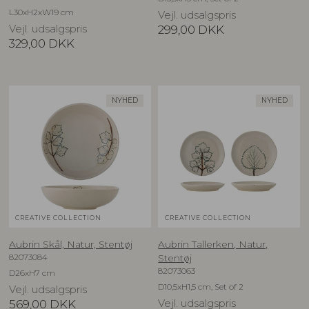
L30xH2xW19 cm
Vejl. udsalgspris
Vejl. udsalgspris
299,00
DKK
329,00
DKK
NYHED
NYHED
CREATIVE COLLECTION
CREATIVE COLLECTION
Aubrin Skål, Natur, Stentøj
Aubrin Tallerken, Natur,
82073084
Stentøj
82073063
D26xH7 cm
D10,5xH1,5 cm, Set of 2
Vejl. udsalgspris
569,00
DKK
Vejl. udsalgspris