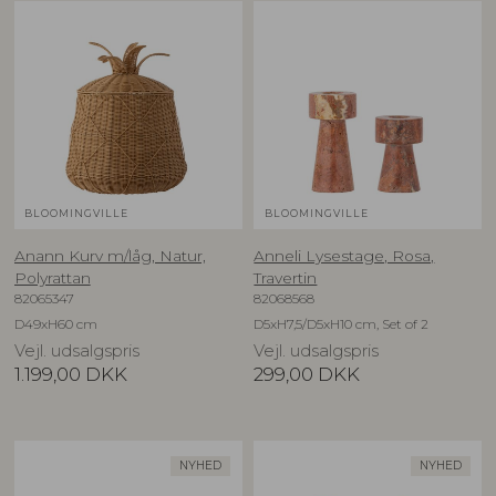
BLOOMINGVILLE
BLOOMINGVILLE
Anann Kurv m/låg, Natur,
Anneli Lysestage, Rosa,
Polyrattan
Travertin
82065347
82068568
D49xH60 cm
D5xH7,5/D5xH10 cm, Set of 2
Vejl. udsalgspris
Vejl. udsalgspris
1.199,00
DKK
299,00
DKK
NYHED
NYHED