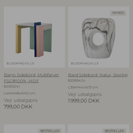
NYHED
BLOOMINGVILLE
BLOOMINGVILLE
Banjo Sidebord, Multifarvet,
Bard Sidebord, Natur, Stentøj
82069424
FSC®100%, MDF
82063241
L39xH44xW31 cm
L40xH48xW40 cm
Vejl. udsalgspris
Vejl. udsalgspris
1.999,00
DKK
799,00
DKK
BESTSELLER
BESTSELLER