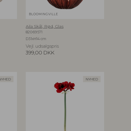
BLOOMINGVILLE
Aila Skål, Rød, Glas
82069571
D31xH14 cm
Vejl. udsalgspris
399,00
DKK
NYHED
NYHED