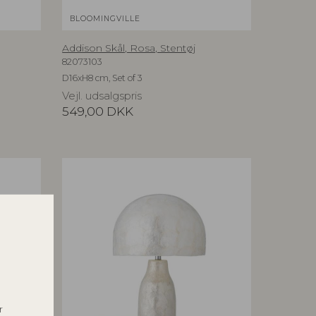
BLOOMINGVILLE
Addison Skål, Rosa, Stentøj
82073103
D16xH8 cm, Set of 3
Vejl. udsalgspris
549,00
DKK
r