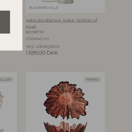
BLOOMINGVILLE
Adria Bordlampe, Natur, Mother of
pearl
82068759
D30xH43 cm
Vejl. udsalgspris
1.599,00
DKK
ELLER
NYHED