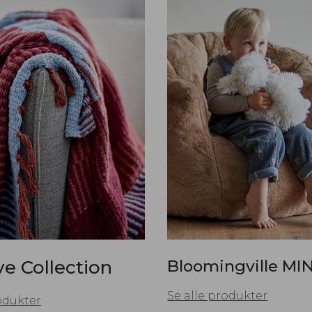
ve Collection
Bloomingville MIN
Se alle produkter
odukter