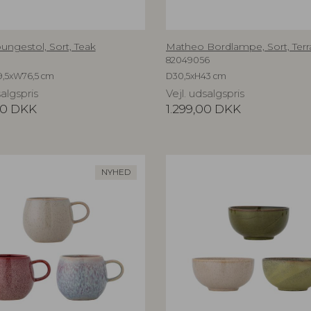
ungestol, Sort, Teak
Matheo Bordlampe, Sort, Terr
82049056
9,5xW76,5 cm
D30,5xH43 cm
salgspris
Vejl. udsalgspris
00
DKK
1.299,00
DKK
NYHED