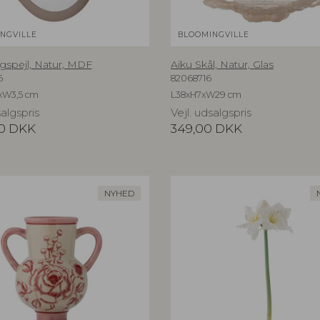
NGVILLE
BLOOMINGVILLE
gspejl, Natur, MDF
Aiku Skål, Natur, Glas
6
82068716
xW3,5 cm
L38xH7xW29 cm
salgspris
Vejl. udsalgspris
0
DKK
349,00
DKK
NYHED