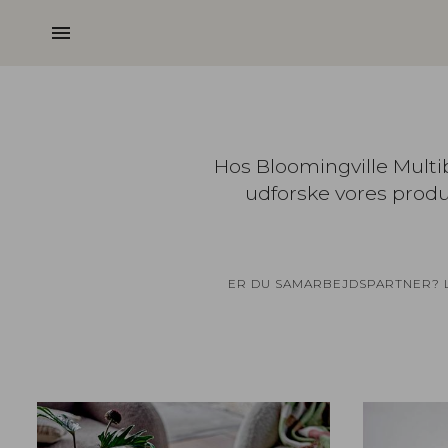
menu
Hos Bloomingville Multib
udforske vores produk
ER DU SAMARBEJDSPARTNER? LO