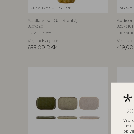
CREATIVE COLLECTION
BLOOMI
Abella Vase, Gul, Stentøj
Addison 
82073201
82073101
D21xH35,5 cm
D10,5xH10
Vejl. udsalgspris
Vejl. ud
699,00
DKK
419,00
De
Vi bru
funkti
oplys