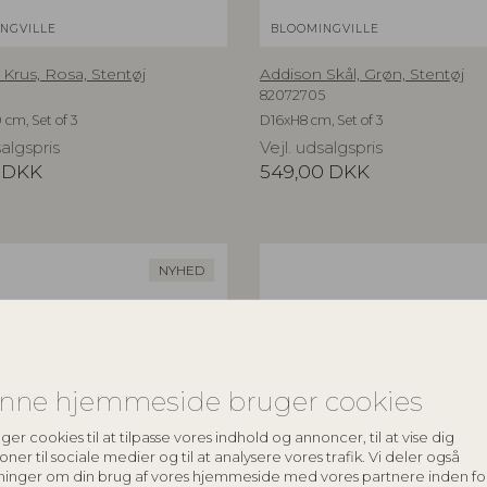
NGVILLE
BLOOMINGVILLE
Krus, Rosa, Stentøj
Addison Skål, Grøn, Stentøj
82072705
 cm, Set of 3
D16xH8 cm, Set of 3
salgspris
Vejl. udsalgspris
DKK
549,00
DKK
NYHED
nne hjemmeside bruger cookies
ger cookies til at tilpasse vores indhold og annoncer, til at vise dig
oner til sociale medier og til at analysere vores trafik. Vi deler også
ninger om din brug af vores hjemmeside med vores partnere inden fo