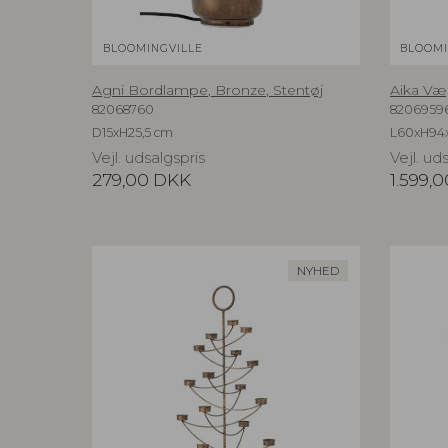
BLOOMINGVILLE
BLOOMI
Agni Bordlampe, Bronze, Stentøj
Aika Væ
82068760
8206959
D15xH25,5 cm
L60xH94
Vejl. udsalgspris
Vejl. ud
279,00
DKK
1.599,0
NYHED