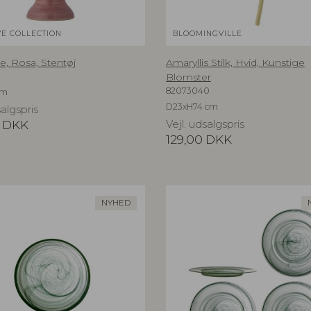
VE COLLECTION
BLOOMINGVILLE
e, Rosa, Stentøj
Amaryllis Stilk, Hvid, Kunstige
Blomster
82073040
cm
D23xH74 cm
salgspris
DKK
Vejl. udsalgspris
129,00
DKK
NYHED