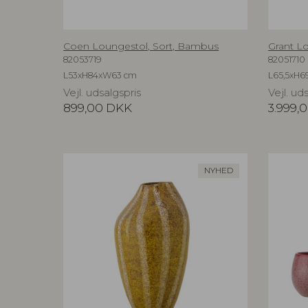
Coen Loungestol, Sort, Bambus
Grant Lo
82053719
82051710
L53xH84xW63 cm
L65,5xH6
Vejl. udsalgspris
Vejl. ud
899,00
DKK
3.999,
NYHED