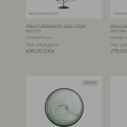
BLOOMINGVILLE
CREATI
Alani Fyrfadsstage, Guld, Metal
Alea Vas
82072113
82073184
D40,5xH70 cm
D13xH21 
Vejl. udsalgspris
Vejl. ud
699,00
DKK
279,00
NYHED