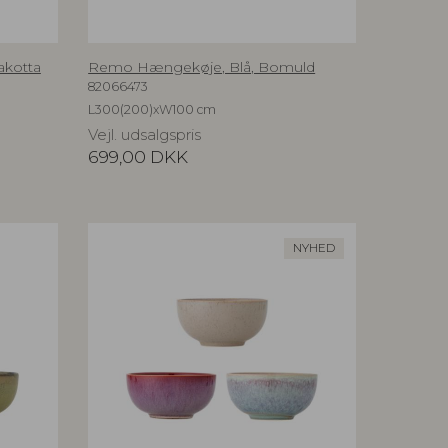
akotta
Remo Hængekøje, Blå, Bomuld
82066473
L300(200)xW100 cm
Vejl. udsalgspris
699,00
DKK
NYHED