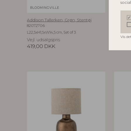
socia
BLOOMINGVILLE
BLOOMI
Addison Tallerken, Grøn, Stentøj
Addison 
82072706
82073102
L22,5xH1,5xW14,5 cm, Set of 3
L22,5xH1,5
Vis de
Vejl. udsalgspris
Vejl. ud
419,00
DKK
419,00