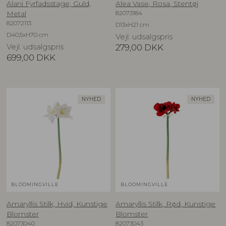
Alani Fyrfadsstage, Guld,
Alea Vase, Rosa, Stentøj
82073184
Metal
82072113
D13xH21 cm
D40,5xH70 cm
Vejl. udsalgspris
Vejl. udsalgspris
279,00
DKK
699,00
DKK
NYHED
NYHED
BLOOMINGVILLE
BLOOMINGVILLE
Amaryllis Stilk, Hvid, Kunstige
Amaryllis Stilk, Rød, Kunstige
Blomster
Blomster
82073040
82073043