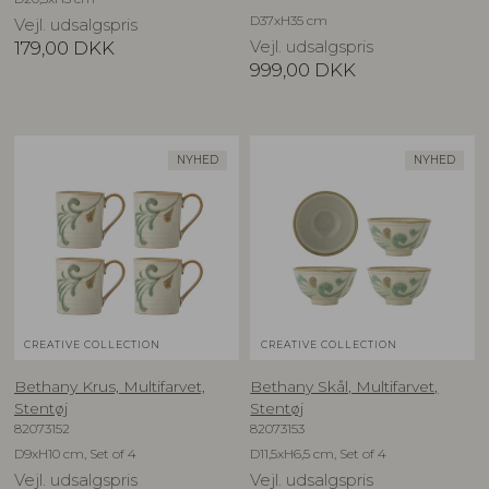
D37xH35 cm
Vejl. udsalgspris
179,00
DKK
Vejl. udsalgspris
999,00
DKK
NYHED
NYHED
CREATIVE COLLECTION
CREATIVE COLLECTION
Bethany Krus, Multifarvet,
Bethany Skål, Multifarvet,
Stentøj
Stentøj
82073152
82073153
D9xH10 cm, Set of 4
D11,5xH6,5 cm, Set of 4
Vejl. udsalgspris
Vejl. udsalgspris