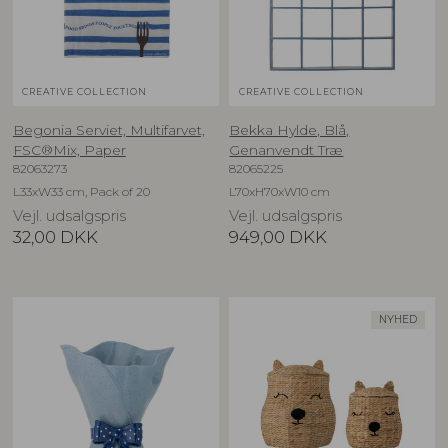
CREATIVE COLLECTION
CREATIVE COLLECTION
Begonia Serviet, Multifarvet,
Bekka Hylde, Blå,
FSC®Mix, Paper
Genanvendt Træ
82063273
82065225
L33xW33 cm, Pack of 20
L70xH70xW10 cm
Vejl. udsalgspris
Vejl. udsalgspris
32,00
DKK
949,00
DKK
NYHED