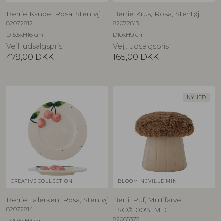
Berrie Kande, Rosa, Stentøj
Berrie Krus, Rosa, Stentøj
82072812
82072813
D15,5xH16 cm
D10xH9 cm
Vejl. udsalgspris
Vejl. udsalgspris
479,00
DKK
165,00
DKK
NYHED
CREATIVE COLLECTION
BLOOMINGVILLE MINI
Berrie Tallerken, Rosa, Stentøj
Bertil Puf, Multifarvet,
82072814
FSC®100%, MDF
82065375
D20,5xH3 cm