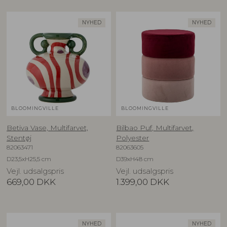
NYHED
NYHED
BLOOMINGVILLE
BLOOMINGVILLE
Betiva Vase, Multifarvet,
Bilbao Puf, Multifarvet,
Stentøj
Polyester
82063471
82063605
D23,5xH25,5 cm
D39xH48 cm
Vejl. udsalgspris
Vejl. udsalgspris
669,00
DKK
1.399,00
DKK
NYHED
NYHED