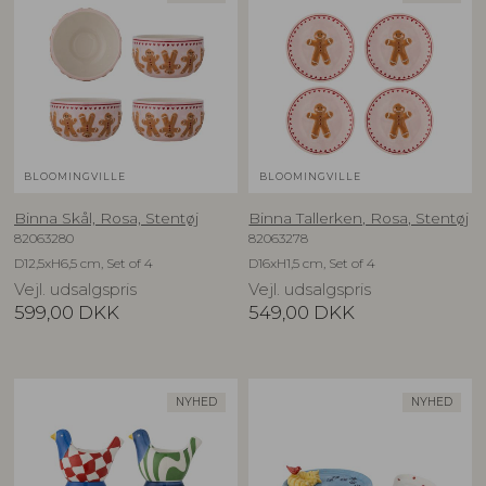
BLOOMINGVILLE
BLOOMINGVILLE
Binna Skål, Rosa, Stentøj
Binna Tallerken, Rosa, Stentøj
82063280
82063278
D12,5xH6,5 cm, Set of 4
D16xH1,5 cm, Set of 4
Vejl. udsalgspris
Vejl. udsalgspris
599,00
DKK
549,00
DKK
NYHED
NYHED