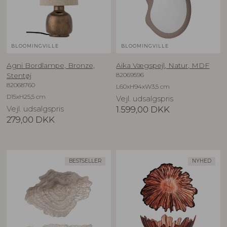
BLOOMINGVILLE
BLOOMINGVILLE
Agni Bordlampe, Bronze,
Aika Vægspejl, Natur, MDF
82069596
Stentøj
82068760
L60xH94xW3,5 cm
D15xH25,5 cm
Vejl. udsalgspris
Vejl. udsalgspris
1.599,00
DKK
279,00
DKK
BESTSELLER
NYHED