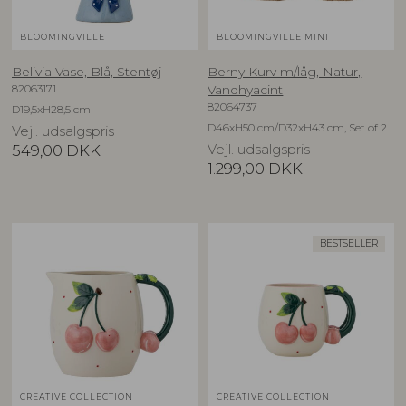
BLOOMINGVILLE
BLOOMINGVILLE MINI
Belivia Vase, Blå, Stentøj
Berny Kurv m/låg, Natur,
82063171
Vandhyacint
82064737
D19,5xH28,5 cm
D46xH50 cm/D32xH43 cm, Set of 2
Vejl. udsalgspris
549,00
DKK
Vejl. udsalgspris
1.299,00
DKK
BESTSELLER
CREATIVE COLLECTION
CREATIVE COLLECTION