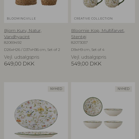
BLOOMINGVILLE
CREATIVE COLLECTION
Bjorn Kurv, Natur,
Bloomie Kop, Multifarvet,
Vandhyacint
Stentøj
82069492
82073057
D26xH26 / D37xH36 cm, Set of 2
D9xH9 cm, Set of 4
Vejl. udsalgspris
Vejl. udsalgspris
649,00
DKK
549,00
DKK
NYHED
NYHED