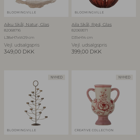
BLOOMINGVILLE
BLOOMINGVILLE
Aiku Skål, Natur, Glas
Aila Skål, Rød, Glas
82068716
82069571
L38xH7xW29 cm
D31xH14 cm
Vejl. udsalgspris
Vejl. udsalgspris
349,00
DKK
399,00
DKK
NYHED
NYHED
BLOOMINGVILLE
CREATIVE COLLECTION