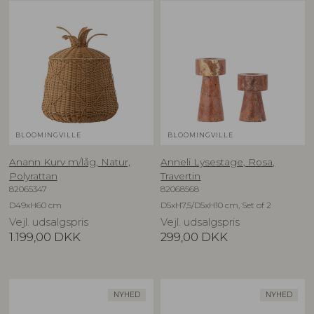
BLOOMINGVILLE
BLOOMINGVILLE
Anann Kurv m/låg, Natur,
Anneli Lysestage, Rosa,
Polyrattan
Travertin
82065347
82068568
D49xH60 cm
D5xH7,5/D5xH10 cm, Set of 2
Vejl. udsalgspris
Vejl. udsalgspris
1.199,00
DKK
299,00
DKK
NYHED
NYHED