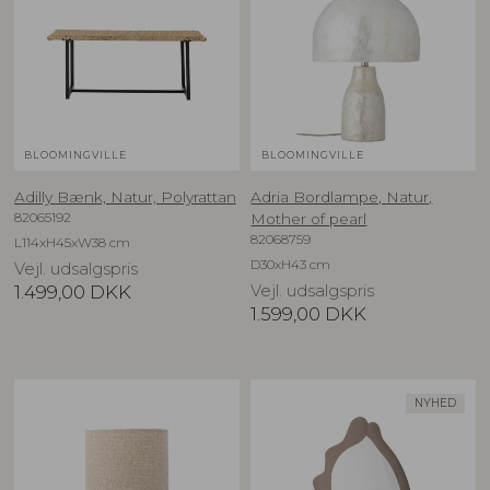
BLOOMINGVILLE
BLOOMINGVILLE
Adilly Bænk, Natur, Polyrattan
Adria Bordlampe, Natur,
82065192
Mother of pearl
82068759
L114xH45xW38 cm
D30xH43 cm
Vejl. udsalgspris
1.499,00
DKK
Vejl. udsalgspris
1.599,00
DKK
NYHED