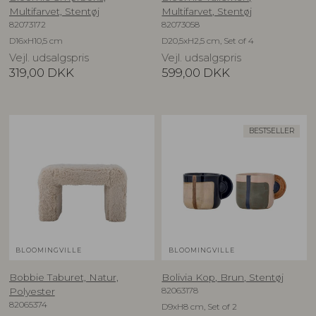
Multifarvet, Stentøj
Multifarvet, Stentøj
82073172
82073058
D16xH10,5 cm
D20,5xH2,5 cm, Set of 4
Vejl. udsalgspris
Vejl. udsalgspris
319,00
DKK
599,00
DKK
BESTSELLER
BLOOMINGVILLE
BLOOMINGVILLE
Bobbie Taburet, Natur,
Bolivia Kop, Brun, Stentøj
82063178
Polyester
82065374
D9xH8 cm, Set of 2