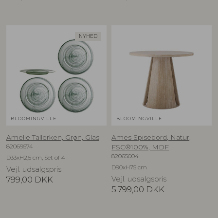
NYHED
BLOOMINGVILLE
BLOOMINGVILLE
Amelie Tallerken, Grøn, Glas
Ames Spisebord, Natur,
82069574
FSC®100%, MDF
82065004
D33xH2,5 cm, Set of 4
D90xH75 cm
Vejl. udsalgspris
799,00
DKK
Vejl. udsalgspris
5.799,00
DKK