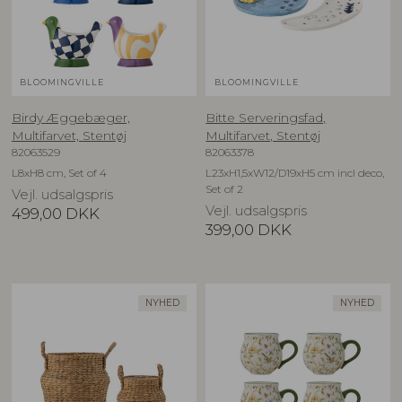
BLOOMINGVILLE
BLOOMINGVILLE
Birdy Æggebæger,
Bitte Serveringsfad,
Multifarvet, Stentøj
Multifarvet, Stentøj
82063529
82063378
L8xH8 cm, Set of 4
L23xH1,5xW12/D19xH5 cm incl deco,
Set of 2
Vejl. udsalgspris
Vejl. udsalgspris
499,00
DKK
399,00
DKK
NYHED
NYHED