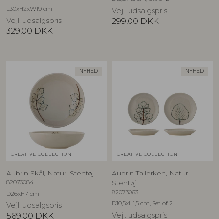
L30xH2xW19 cm
Vejl. udsalgspris
Vejl. udsalgspris
299,00
DKK
329,00
DKK
NYHED
NYHED
CREATIVE COLLECTION
CREATIVE COLLECTION
Aubrin Skål, Natur, Stentøj
Aubrin Tallerken, Natur,
82073084
Stentøj
82073063
D26xH7 cm
D10,5xH1,5 cm, Set of 2
Vejl. udsalgspris
569,00
DKK
Vejl. udsalgspris