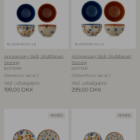
BLOOMINGVILLE
BLOOMINGVILLE
Anniversary Skål, Multifarvet,
Anniversary Skål, Multifarvet,
Stentøj
Stentøj
82073099
82073100
D10xH6 cm, Set of 2
D13,5xH7,5 cm, Set of 2
Vejl. udsalgspris
Vejl. udsalgspris
199,00
DKK
299,00
DKK
NYHED
NYHED