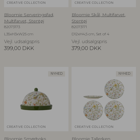
CREATIVE COLLECTION
CREATIVE COLLECTION
Bloomie Serveringsfad,
Bloomie Skål, Multifarvet,
Multifarvet, Stentøj
Stentøj
82073173
82073171
L35xH3xW25 cm
D12xH4,5 cm, Set of 4
Vejl. udsalgspris
Vejl. udsalgspris
399,00
DKK
379,00
DKK
NYHED
NYHED
CREATIVE COLLECTION
CREATIVE COLLECTION
Bloomie Smørboks,
Bloomie Tallerken,