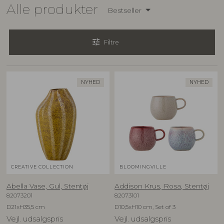
Alle produkter
Bestseller
tune
Filtre
NYHED
NYHED
CREATIVE COLLECTION
BLOOMINGVILLE
Abella Vase, Gul, Stentøj
Addison Krus, Rosa, Stentøj
82073201
82073101
D21xH35,5 cm
D10,5xH10 cm, Set of 3
Vejl. udsalgspris
Vejl. udsalgspris