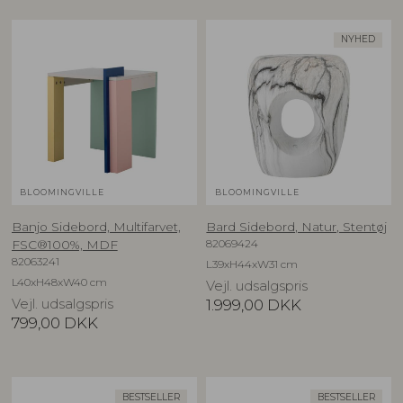
NYHED
BLOOMINGVILLE
BLOOMINGVILLE
Banjo Sidebord, Multifarvet,
Bard Sidebord, Natur, Stentøj
82069424
FSC®100%, MDF
82063241
L39xH44xW31 cm
L40xH48xW40 cm
Vejl. udsalgspris
Vejl. udsalgspris
1.999,00
DKK
799,00
DKK
BESTSELLER
BESTSELLER