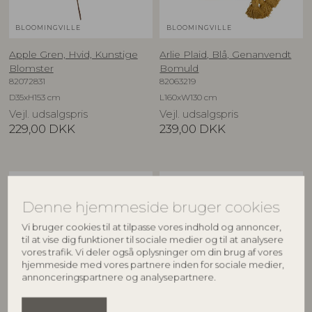
BLOOMINGVILLE
BLOOMINGVILLE
Apple Gren, Hvid, Kunstige
Arlie Plaid, Blå, Genanvendt
Blomster
Bomuld
82072831
82063219
D35xH153 cm
L160xW130 cm
Vejl. udsalgspris
Vejl. udsalgspris
229,00
DKK
239,00
DKK
BESTSELLER
NYHED
Denne hjemmeside bruger cookies
Vi bruger cookies til at tilpasse vores indhold og annoncer,
til at vise dig funktioner til sociale medier og til at analysere
vores trafik. Vi deler også oplysninger om din brug af vores
hjemmeside med vores partnere inden for sociale medier,
annonceringspartnere og analysepartnere.
BLOOMINGVILLE
CREATIVE COLLECTION