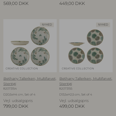
569,00
DKK
449,00
DKK
NYHED
NYHED
CREATIVE COLLECTION
CREATIVE COLLECTION
Bethany Tallerken, Multifarvet,
Bethany Tallerken, Multifarvet,
Stentøj
Stentøj
82073154
82073155
D20,5xH4 cm, Set of 4
D13,5xH2,5 cm, Set of 4
Vejl. udsalgspris
Vejl. udsalgspris
799,00
DKK
499,00
DKK