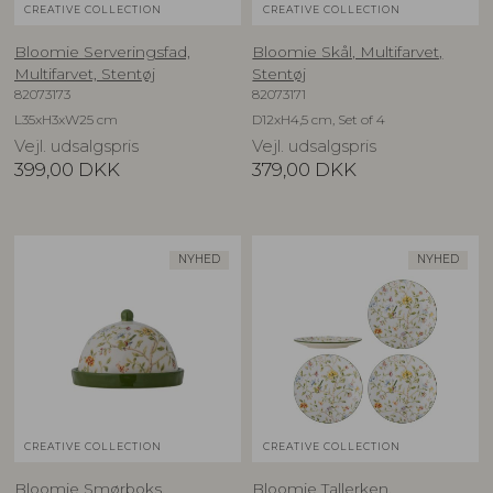
CREATIVE COLLECTION
CREATIVE COLLECTION
Bloomie Serveringsfad,
Bloomie Skål, Multifarvet,
Multifarvet, Stentøj
Stentøj
82073173
82073171
L35xH3xW25 cm
D12xH4,5 cm, Set of 4
Vejl. udsalgspris
Vejl. udsalgspris
399,00
DKK
379,00
DKK
NYHED
NYHED
CREATIVE COLLECTION
CREATIVE COLLECTION
Bloomie Smørboks,
Bloomie Tallerken,