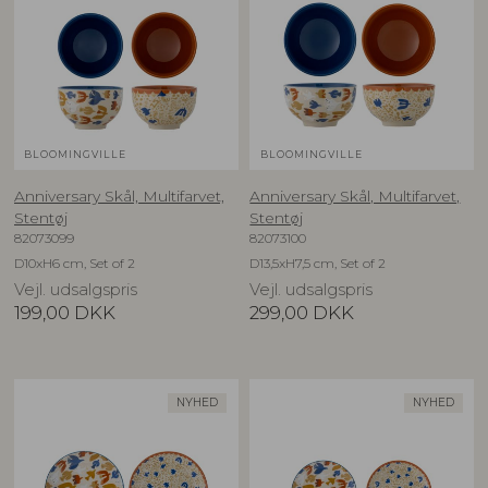
BLOOMINGVILLE
BLOOMINGVILLE
Anniversary Skål, Multifarvet,
Anniversary Skål, Multifarvet,
Stentøj
Stentøj
82073099
82073100
D10xH6 cm, Set of 2
D13,5xH7,5 cm, Set of 2
Vejl. udsalgspris
Vejl. udsalgspris
199,00
DKK
299,00
DKK
NYHED
NYHED