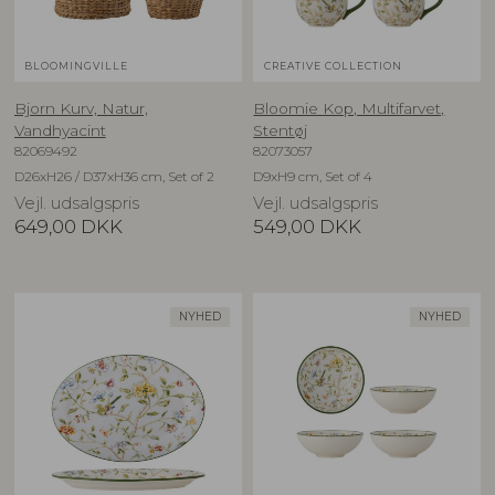
BLOOMINGVILLE
CREATIVE COLLECTION
Bjorn Kurv, Natur,
Bloomie Kop, Multifarvet,
Vandhyacint
Stentøj
82069492
82073057
D26xH26 / D37xH36 cm, Set of 2
D9xH9 cm, Set of 4
Vejl. udsalgspris
Vejl. udsalgspris
649,00
DKK
549,00
DKK
NYHED
NYHED