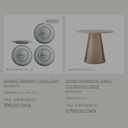
NYHED
BLOOMINGVILLE
BLOOMINGVILLE
Amelie Tallerken, Grøn, Glas
Ames Spisebord, Natur,
82069574
FSC®100%, MDF
82065004
D33xH2,5 cm, Set of 4
D90xH75 cm
Vejl. udsalgspris
799,00
DKK
Vejl. udsalgspris
5.799,00
DKK