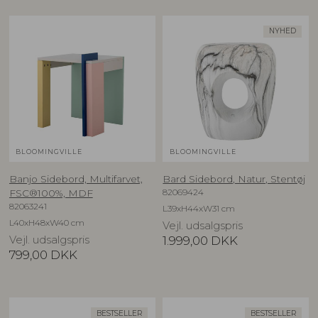
NYHED
BLOOMINGVILLE
BLOOMINGVILLE
Banjo Sidebord, Multifarvet,
Bard Sidebord, Natur, Stentøj
82069424
FSC®100%, MDF
82063241
L39xH44xW31 cm
L40xH48xW40 cm
Vejl. udsalgspris
Vejl. udsalgspris
1.999,00
DKK
799,00
DKK
BESTSELLER
BESTSELLER