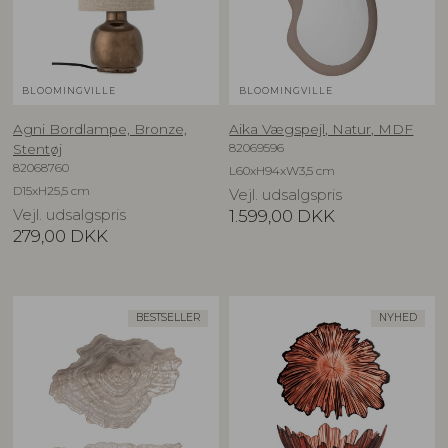
BLOOMINGVILLE
BLOOMINGVILLE
Agni Bordlampe, Bronze,
Aika Vægspejl, Natur, MDF
82069596
Stentøj
82068760
L60xH94xW3,5 cm
D15xH25,5 cm
Vejl. udsalgspris
Vejl. udsalgspris
1.599,00
DKK
279,00
DKK
BESTSELLER
NYHED