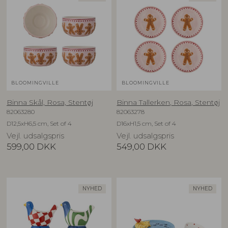
BLOOMINGVILLE
BLOOMINGVILLE
Binna Skål, Rosa, Stentøj
Binna Tallerken, Rosa, Stentøj
82063280
82063278
D12,5xH6,5 cm, Set of 4
D16xH1,5 cm, Set of 4
Vejl. udsalgspris
Vejl. udsalgspris
599,00
DKK
549,00
DKK
NYHED
NYHED