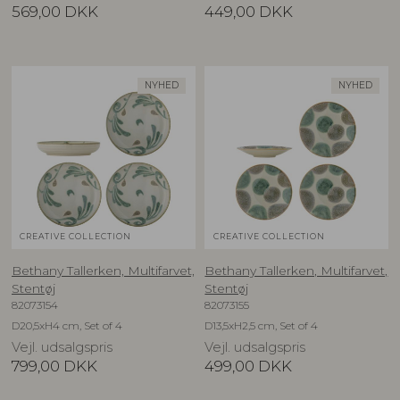
569,00
DKK
449,00
DKK
NYHED
NYHED
CREATIVE COLLECTION
CREATIVE COLLECTION
Bethany Tallerken, Multifarvet,
Bethany Tallerken, Multifarvet,
Stentøj
Stentøj
82073154
82073155
D20,5xH4 cm, Set of 4
D13,5xH2,5 cm, Set of 4
Vejl. udsalgspris
Vejl. udsalgspris
799,00
DKK
499,00
DKK