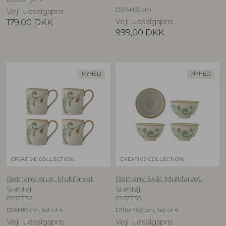
D37xH35 cm
Vejl. udsalgspris
179,00
DKK
Vejl. udsalgspris
999,00
DKK
NYHED
NYHED
CREATIVE COLLECTION
CREATIVE COLLECTION
Bethany Krus, Multifarvet,
Bethany Skål, Multifarvet,
Stentøj
Stentøj
82073152
82073153
D9xH10 cm, Set of 4
D11,5xH6,5 cm, Set of 4
Vejl. udsalgspris
Vejl. udsalgspris