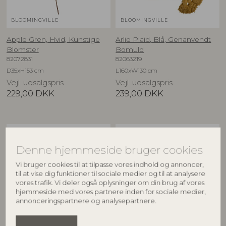
BLOOMINGVILLE
BLOOMINGVILLE
Apple Gren, Hvid, Kunstige
Arlie Plaid, Blå, Genanvendt
Blomster
Bomuld
82072831
82063219
D35xH153 cm
L160xW130 cm
Vejl. udsalgspris
Vejl. udsalgspris
229,00
DKK
239,00
DKK
BESTSELLER
NYHED
Denne hjemmeside bruger cookies
Vi bruger cookies til at tilpasse vores indhold og annoncer,
til at vise dig funktioner til sociale medier og til at analysere
vores trafik. Vi deler også oplysninger om din brug af vores
hjemmeside med vores partnere inden for sociale medier,
annonceringspartnere og analysepartnere.
BLOOMINGVILLE
CREATIVE COLLECTION