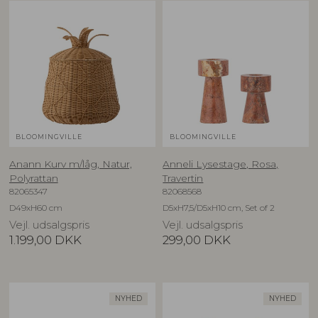
BLOOMINGVILLE
BLOOMINGVILLE
Anann Kurv m/låg, Natur,
Anneli Lysestage, Rosa,
Polyrattan
Travertin
82065347
82068568
D49xH60 cm
D5xH7,5/D5xH10 cm, Set of 2
Vejl. udsalgspris
Vejl. udsalgspris
1.199,00
DKK
299,00
DKK
NYHED
NYHED