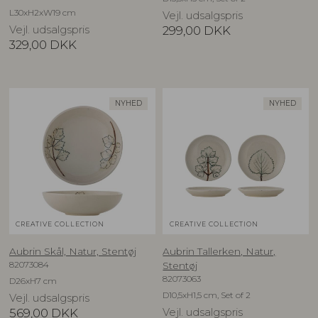
L30xH2xW19 cm
Vejl. udsalgspris
Vejl. udsalgspris
299,00
DKK
329,00
DKK
NYHED
NYHED
CREATIVE COLLECTION
CREATIVE COLLECTION
Aubrin Skål, Natur, Stentøj
Aubrin Tallerken, Natur,
82073084
Stentøj
82073063
D26xH7 cm
D10,5xH1,5 cm, Set of 2
Vejl. udsalgspris
569,00
DKK
Vejl. udsalgspris