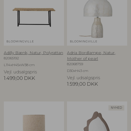
BLOOMINGVILLE
BLOOMINGVILLE
Adilly Bænk, Natur, Polyrattan
Adria Bordlampe, Natur,
82065192
Mother of pearl
82068759
L114xH45xW38 cm
D30xH43 cm
Vejl. udsalgspris
1.499,00
DKK
Vejl. udsalgspris
1.599,00
DKK
NYHED