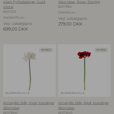
Alani Fyrfadsstage, Guld,
Alea Vase, Rosa, Stentøj
82073184
Metal
82072113
D13xH21 cm
D40,5xH70 cm
Vejl. udsalgspris
Vejl. udsalgspris
279,00
DKK
699,00
DKK
NYHED
NYHED
BLOOMINGVILLE
BLOOMINGVILLE
Amaryllis Stilk, Hvid, Kunstige
Amaryllis Stilk, Rød, Kunstige
Blomster
Blomster
82073040
82073043