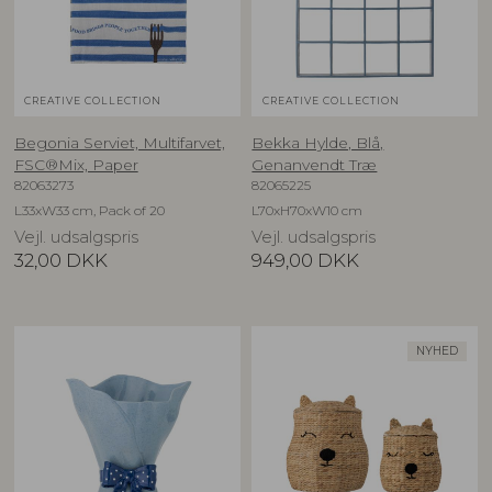
CREATIVE COLLECTION
CREATIVE COLLECTION
Begonia Serviet, Multifarvet,
Bekka Hylde, Blå,
FSC®Mix, Paper
Genanvendt Træ
82063273
82065225
L33xW33 cm, Pack of 20
L70xH70xW10 cm
Vejl. udsalgspris
Vejl. udsalgspris
32,00
DKK
949,00
DKK
NYHED