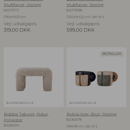
Multifarvet, Stentøj
Multifarvet, Stentøj
82073172
82073058
D16xH10,5 cm
D20,5xH2,5 cm, Set of 4
Vejl. udsalgspris
Vejl. udsalgspris
319,00
DKK
599,00
DKK
BESTSELLER
BLOOMINGVILLE
BLOOMINGVILLE
Bobbie Taburet, Natur,
Bolivia Kop, Brun, Stentøj
82063178
Polyester
82065374
D9xH8 cm, Set of 2