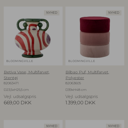
NYHED
NYHED
BLOOMINGVILLE
BLOOMINGVILLE
Betiva Vase, Multifarvet,
Bilbao Puf, Multifarvet,
Stentøj
Polyester
82063471
82063605
D23,5xH25,5 cm
D39xH48 cm
Vejl. udsalgspris
Vejl. udsalgspris
669,00
DKK
1.399,00
DKK
NYHED
NYHED