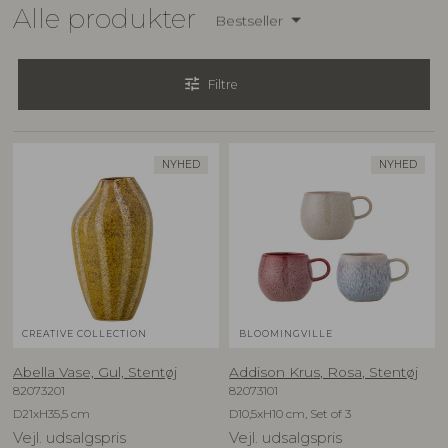
Alle produkter
Bestseller
tune
Filtre
NYHED
NYHED
CREATIVE COLLECTION
BLOOMINGVILLE
Abella Vase, Gul, Stentøj
Addison Krus, Rosa, Stentøj
82073201
82073101
D21xH35,5 cm
D10,5xH10 cm, Set of 3
Vejl. udsalgspris
Vejl. udsalgspris