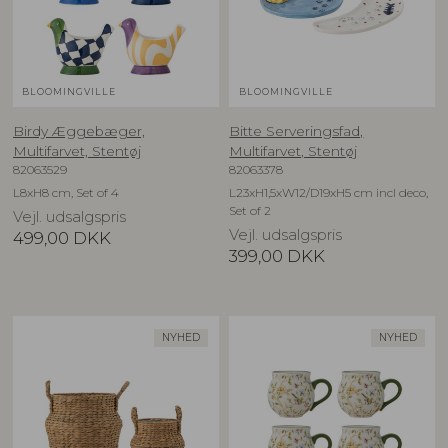
BLOOMINGVILLE
BLOOMINGVILLE
Birdy Æggebæger,
Bitte Serveringsfad,
Multifarvet, Stentøj
Multifarvet, Stentøj
82063529
82063378
L8xH8 cm, Set of 4
L23xH1,5xW12/D19xH5 cm incl deco,
Set of 2
Vejl. udsalgspris
Vejl. udsalgspris
499,00
DKK
399,00
DKK
NYHED
NYHED