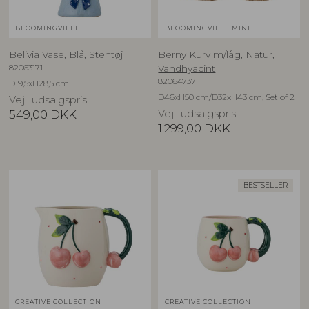
BLOOMINGVILLE
BLOOMINGVILLE MINI
Belivia Vase, Blå, Stentøj
Berny Kurv m/låg, Natur,
82063171
Vandhyacint
82064737
D19,5xH28,5 cm
D46xH50 cm/D32xH43 cm, Set of 2
Vejl. udsalgspris
549,00
DKK
Vejl. udsalgspris
1.299,00
DKK
BESTSELLER
CREATIVE COLLECTION
CREATIVE COLLECTION