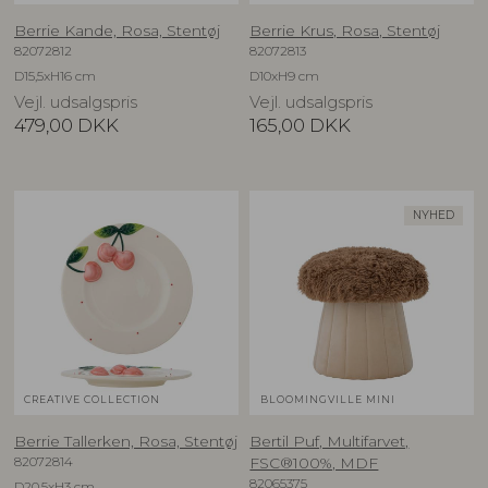
Berrie Kande, Rosa, Stentøj
Berrie Krus, Rosa, Stentøj
82072812
82072813
D15,5xH16 cm
D10xH9 cm
Vejl. udsalgspris
Vejl. udsalgspris
479,00
DKK
165,00
DKK
NYHED
CREATIVE COLLECTION
BLOOMINGVILLE MINI
Berrie Tallerken, Rosa, Stentøj
Bertil Puf, Multifarvet,
82072814
FSC®100%, MDF
82065375
D20,5xH3 cm