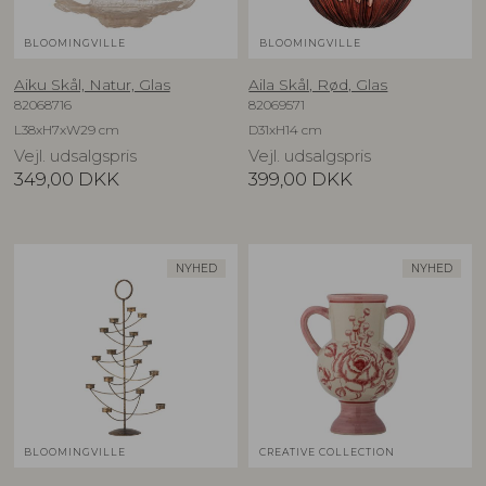
BLOOMINGVILLE
BLOOMINGVILLE
Aiku Skål, Natur, Glas
Aila Skål, Rød, Glas
82068716
82069571
L38xH7xW29 cm
D31xH14 cm
Vejl. udsalgspris
Vejl. udsalgspris
349,00
DKK
399,00
DKK
NYHED
NYHED
BLOOMINGVILLE
CREATIVE COLLECTION