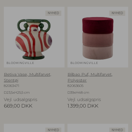
NYHED
NYHED
BLOOMINGVILLE
BLOOMINGVILLE
Betiva Vase, Multifarvet,
Bilbao Puf, Multifarvet,
Stentøj
Polyester
82063471
82063605
D23,5xH25,5 cm
D39xH48 cm
Vejl. udsalgspris
Vejl. udsalgspris
669,00
DKK
1.399,00
DKK
NYHED
NYHED