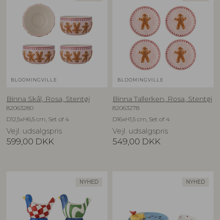
BLOOMINGVILLE
BLOOMINGVILLE
Binna Skål, Rosa, Stentøj
Binna Tallerken, Rosa, Stentøj
82063280
82063278
D12,5xH6,5 cm, Set of 4
D16xH1,5 cm, Set of 4
Vejl. udsalgspris
Vejl. udsalgspris
599,00
DKK
549,00
DKK
NYHED
NYHED