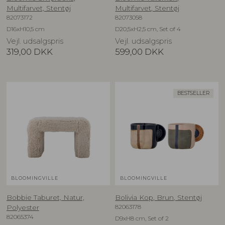
Multifarvet, Stentøj
Multifarvet, Stentøj
82073172
82073058
D16xH10,5 cm
D20,5xH2,5 cm, Set of 4
Vejl. udsalgspris
Vejl. udsalgspris
319,00
DKK
599,00
DKK
BESTSELLER
BLOOMINGVILLE
BLOOMINGVILLE
Bobbie Taburet, Natur,
Bolivia Kop, Brun, Stentøj
82063178
Polyester
82065374
D9xH8 cm, Set of 2