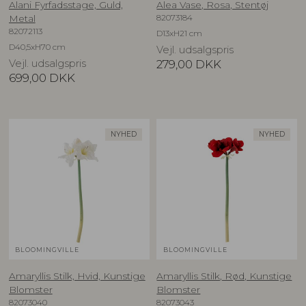
Alani Fyrfadsstage, Guld,
Alea Vase, Rosa, Stentøj
82073184
Metal
82072113
D13xH21 cm
D40,5xH70 cm
Vejl. udsalgspris
Vejl. udsalgspris
279,00
DKK
699,00
DKK
NYHED
NYHED
BLOOMINGVILLE
BLOOMINGVILLE
Amaryllis Stilk, Hvid, Kunstige
Amaryllis Stilk, Rød, Kunstige
Blomster
Blomster
82073040
82073043