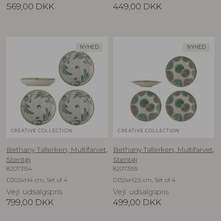
569,00
DKK
449,00
DKK
NYHED
NYHED
CREATIVE COLLECTION
CREATIVE COLLECTION
Bethany Tallerken, Multifarvet,
Bethany Tallerken, Multifarvet,
Stentøj
Stentøj
82073154
82073155
D20,5xH4 cm, Set of 4
D13,5xH2,5 cm, Set of 4
Vejl. udsalgspris
Vejl. udsalgspris
799,00
DKK
499,00
DKK