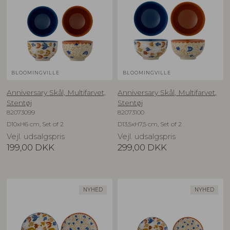
BLOOMINGVILLE
BLOOMINGVILLE
Anniversary Skål, Multifarvet,
Anniversary Skål, Multifarvet,
Stentøj
Stentøj
82073099
82073100
D10xH6 cm, Set of 2
D13,5xH7,5 cm, Set of 2
Vejl. udsalgspris
Vejl. udsalgspris
199,00
DKK
299,00
DKK
NYHED
NYHED