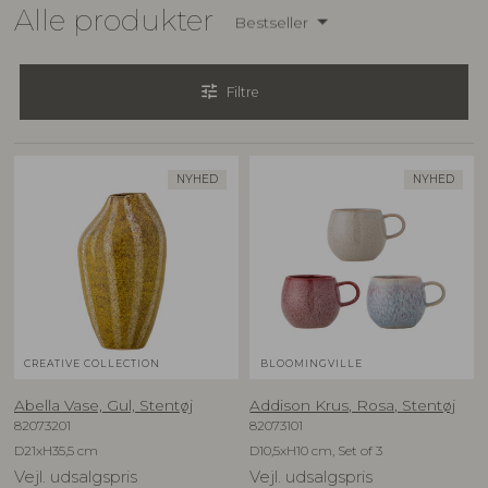
Alle produkter
Bestseller
tune
Filtre
NYHED
NYHED
CREATIVE COLLECTION
BLOOMINGVILLE
Abella Vase, Gul, Stentøj
Addison Krus, Rosa, Stentøj
82073201
82073101
D21xH35,5 cm
D10,5xH10 cm, Set of 3
Vejl. udsalgspris
Vejl. udsalgspris