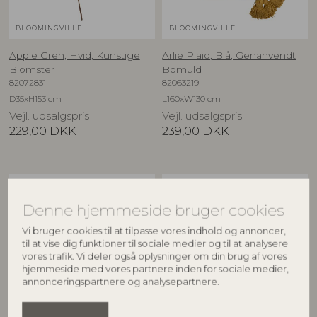
BLOOMINGVILLE
BLOOMINGVILLE
Apple Gren, Hvid, Kunstige
Arlie Plaid, Blå, Genanvendt
Blomster
Bomuld
82072831
82063219
D35xH153 cm
L160xW130 cm
Vejl. udsalgspris
Vejl. udsalgspris
229,00
DKK
239,00
DKK
BESTSELLER
NYHED
Denne hjemmeside bruger cookies
Vi bruger cookies til at tilpasse vores indhold og annoncer,
til at vise dig funktioner til sociale medier og til at analysere
vores trafik. Vi deler også oplysninger om din brug af vores
hjemmeside med vores partnere inden for sociale medier,
annonceringspartnere og analysepartnere.
BLOOMINGVILLE
CREATIVE COLLECTION