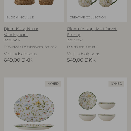
BLOOMINGVILLE
CREATIVE COLLECTION
Bjorn Kurv, Natur,
Bloomie Kop, Multifarvet,
Vandhyacint
Stentøj
82069492
82073057
D26xH26 / D37xH36 cm, Set of 2
D9xH9 cm, Set of 4
Vejl. udsalgspris
Vejl. udsalgspris
649,00
DKK
549,00
DKK
NYHED
NYHED