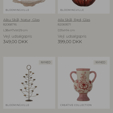
BLOOMINGVILLE
BLOOMINGVILLE
Aiku Skål, Natur, Glas
Aila Skål, Rød, Glas
82068716
82069571
L38xH7xW29 cm
D31xH14 cm
Vejl. udsalgspris
Vejl. udsalgspris
349,00
DKK
399,00
DKK
NYHED
NYHED
BLOOMINGVILLE
CREATIVE COLLECTION