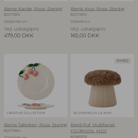
Berrie Kande, Rosa, Stentøj
Berrie Krus, Rosa, Stentøj
82072812
82072813
D15,5xH16 cm
D10xH9 cm
Vejl. udsalgspris
Vejl. udsalgspris
479,00
DKK
165,00
DKK
NYHED
CREATIVE COLLECTION
BLOOMINGVILLE MINI
Berrie Tallerken, Rosa, Stentøj
Bertil Puf, Multifarvet,
82072814
FSC®100%, MDF
82065375
D20,5xH3 cm