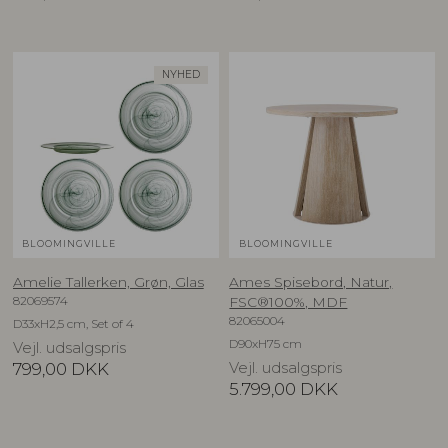
NYHED
BLOOMINGVILLE
BLOOMINGVILLE
Amelie Tallerken, Grøn, Glas
Ames Spisebord, Natur,
82069574
FSC®100%, MDF
82065004
D33xH2,5 cm, Set of 4
D90xH75 cm
Vejl. udsalgspris
799,00
DKK
Vejl. udsalgspris
5.799,00
DKK