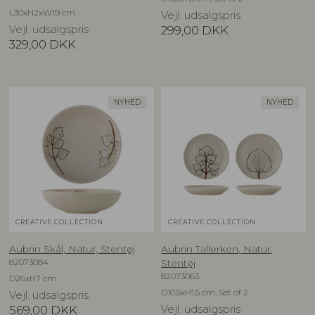
L30xH2xW19 cm
Vejl. udsalgspris
Vejl. udsalgspris
299,00
DKK
329,00
DKK
NYHED
NYHED
CREATIVE COLLECTION
CREATIVE COLLECTION
Aubrin Skål, Natur, Stentøj
Aubrin Tallerken, Natur,
82073084
Stentøj
82073063
D26xH7 cm
D10,5xH1,5 cm, Set of 2
Vejl. udsalgspris
569,00
DKK
Vejl. udsalgspris