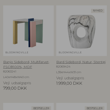
NYHED
BLOOMINGVILLE
BLOOMINGVILLE
Banjo Sidebord, Multifarvet,
Bard Sidebord, Natur, Stentøj
82069424
FSC®100%, MDF
82063241
L39xH44xW31 cm
L40xH48xW40 cm
Vejl. udsalgspris
Vejl. udsalgspris
1.999,00
DKK
799,00
DKK
BESTSELLER
BESTSELLER