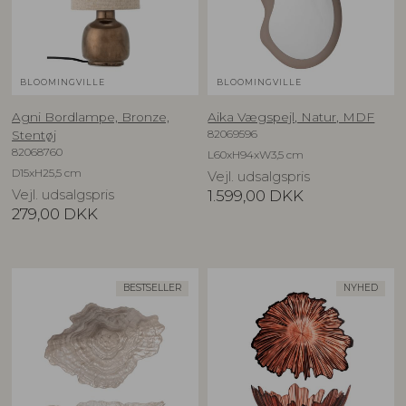
BLOOMINGVILLE
BLOOMINGVILLE
Agni Bordlampe, Bronze,
Aika Vægspejl, Natur, MDF
82069596
Stentøj
82068760
L60xH94xW3,5 cm
D15xH25,5 cm
Vejl. udsalgspris
Vejl. udsalgspris
1.599,00
DKK
279,00
DKK
BESTSELLER
NYHED