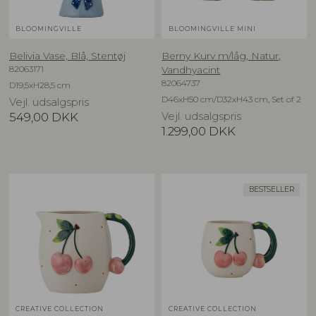
BLOOMINGVILLE
BLOOMINGVILLE MINI
Belivia Vase, Blå, Stentøj
Berny Kurv m/låg, Natur,
82063171
Vandhyacint
82064737
D19,5xH28,5 cm
D46xH50 cm/D32xH43 cm, Set of 2
Vejl. udsalgspris
549,00
DKK
Vejl. udsalgspris
1.299,00
DKK
BESTSELLER
CREATIVE COLLECTION
CREATIVE COLLECTION