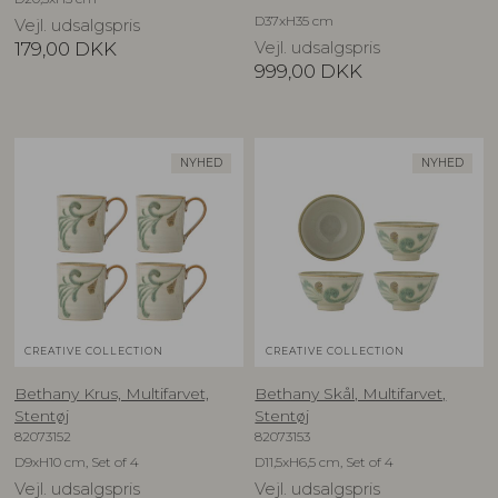
D37xH35 cm
Vejl. udsalgspris
179,00
DKK
Vejl. udsalgspris
999,00
DKK
NYHED
NYHED
CREATIVE COLLECTION
CREATIVE COLLECTION
Bethany Krus, Multifarvet,
Bethany Skål, Multifarvet,
Stentøj
Stentøj
82073152
82073153
D9xH10 cm, Set of 4
D11,5xH6,5 cm, Set of 4
Vejl. udsalgspris
Vejl. udsalgspris