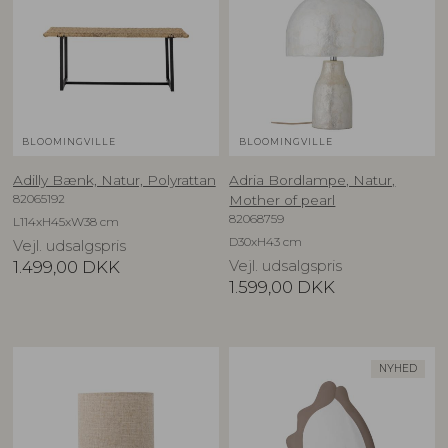
BLOOMINGVILLE
BLOOMINGVILLE
Adilly Bænk, Natur, Polyrattan
Adria Bordlampe, Natur,
82065192
Mother of pearl
82068759
L114xH45xW38 cm
D30xH43 cm
Vejl. udsalgspris
1.499,00
DKK
Vejl. udsalgspris
1.599,00
DKK
NYHED