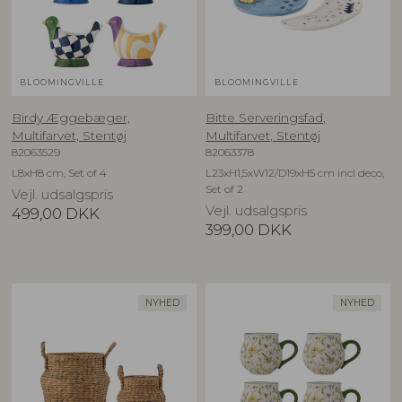
BLOOMINGVILLE
BLOOMINGVILLE
Birdy Æggebæger,
Bitte Serveringsfad,
Multifarvet, Stentøj
Multifarvet, Stentøj
82063529
82063378
L8xH8 cm, Set of 4
L23xH1,5xW12/D19xH5 cm incl deco,
Set of 2
Vejl. udsalgspris
Vejl. udsalgspris
499,00
DKK
399,00
DKK
NYHED
NYHED