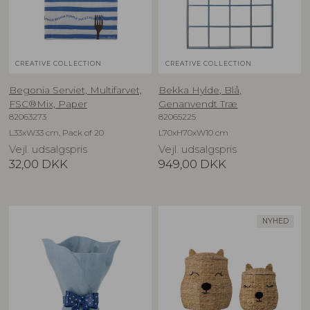
CREATIVE COLLECTION
CREATIVE COLLECTION
Begonia Serviet, Multifarvet,
Bekka Hylde, Blå,
FSC®Mix, Paper
Genanvendt Træ
82063273
82065225
L33xW33 cm, Pack of 20
L70xH70xW10 cm
Vejl. udsalgspris
Vejl. udsalgspris
32,00
DKK
949,00
DKK
NYHED