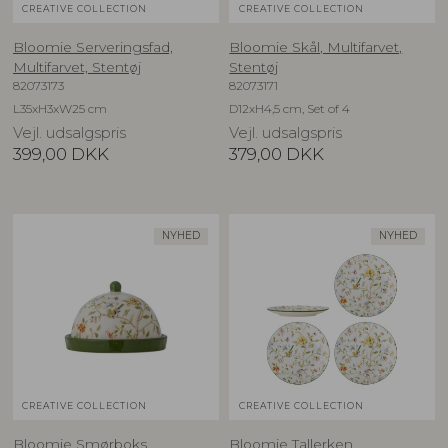
CREATIVE COLLECTION
CREATIVE COLLECTION
Bloomie Serveringsfad,
Bloomie Skål, Multifarvet,
Multifarvet, Stentøj
Stentøj
82073173
82073171
L35xH3xW25 cm
D12xH4,5 cm, Set of 4
Vejl. udsalgspris
Vejl. udsalgspris
399,00
DKK
379,00
DKK
NYHED
NYHED
CREATIVE COLLECTION
CREATIVE COLLECTION
Bloomie Smørboks,
Bloomie Tallerken,