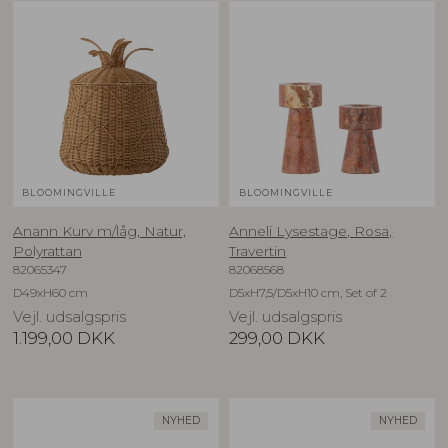
BLOOMINGVILLE
BLOOMINGVILLE
Anann Kurv m/låg, Natur,
Anneli Lysestage, Rosa,
Polyrattan
Travertin
82065347
82068568
D49xH60 cm
D5xH7,5/D5xH10 cm, Set of 2
Vejl. udsalgspris
Vejl. udsalgspris
1.199,00
DKK
299,00
DKK
NYHED
NYHED