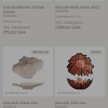
Agni Bordlampe, Bronze,
Aika Vægspejl, Natur, MDF
82069596
Stentøj
82068760
L60xH94xW3,5 cm
D15xH25,5 cm
Vejl. udsalgspris
Vejl. udsalgspris
1.599,00
DKK
279,00
DKK
BESTSELLER
NYHED
BLOOMINGVILLE
BLOOMINGVILLE
Aiku Skål, Natur, Glas
Aila Skål, Rød, Glas
82068716
82069571