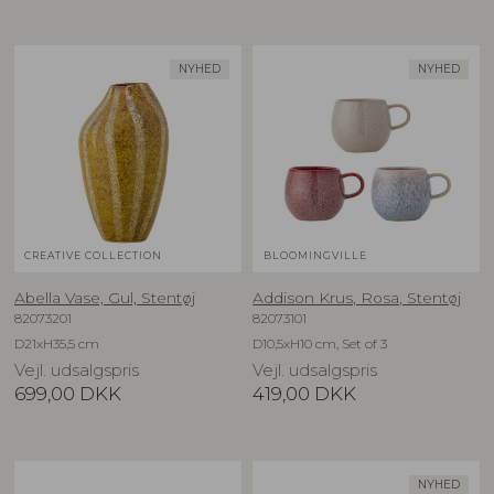
NYHED
NYHED
CREATIVE COLLECTION
BLOOMINGVILLE
Abella Vase, Gul, Stentøj
Addison Krus, Rosa, Stentøj
82073201
82073101
D21xH35,5 cm
D10,5xH10 cm, Set of 3
Vejl. udsalgspris
Vejl. udsalgspris
699,00
DKK
419,00
DKK
NYHED