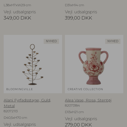
L38xH7xW29 cm
D31xH14 cm
Vejl. udsalgspris
Vejl. udsalgspris
349,00
DKK
399,00
DKK
NYHED
NYHED
BLOOMINGVILLE
CREATIVE COLLECTION
Alani Fyrfadsstage, Guld,
Alea Vase, Rosa, Stentøj
82073184
Metal
82072113
D13xH21 cm
D40,5xH70 cm
Vejl. udsalgspris
Vejl. udsalgspris
279,00
DKK