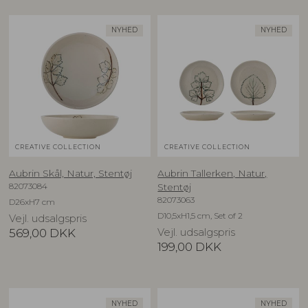
NYHED
NYHED
CREATIVE COLLECTION
CREATIVE COLLECTION
Aubrin Skål, Natur, Stentøj
Aubrin Tallerken, Natur,
82073084
Stentøj
82073063
D26xH7 cm
D10,5xH1,5 cm, Set of 2
Vejl. udsalgspris
569,00
DKK
Vejl. udsalgspris
199,00
DKK
NYHED
NYHED