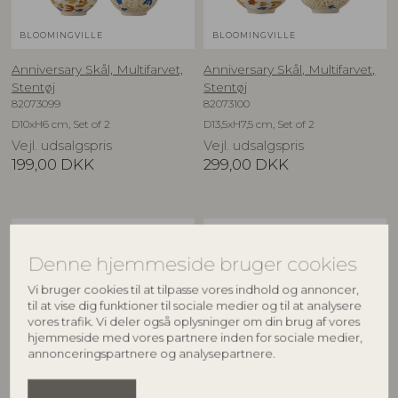
BLOOMINGVILLE
BLOOMINGVILLE
Anniversary Skål, Multifarvet,
Anniversary Skål, Multifarvet,
Stentøj
Stentøj
82073099
82073100
D10xH6 cm, Set of 2
D13,5xH7,5 cm, Set of 2
Vejl. udsalgspris
Vejl. udsalgspris
199,00
DKK
299,00
DKK
NYHED
NYHED
Denne hjemmeside bruger cookies
Vi bruger cookies til at tilpasse vores indhold og annoncer,
til at vise dig funktioner til sociale medier og til at analysere
vores trafik. Vi deler også oplysninger om din brug af vores
hjemmeside med vores partnere inden for sociale medier,
annonceringspartnere og analysepartnere.
BLOOMINGVILLE
BLOOMINGVILLE