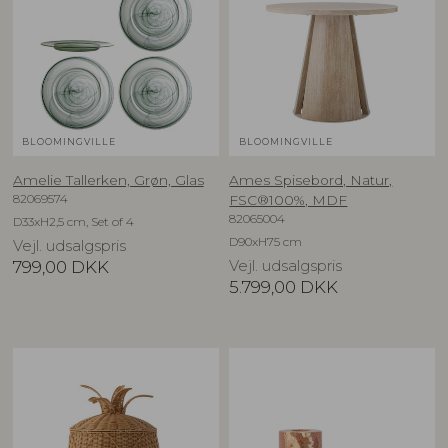
BLOOMINGVILLE
BLOOMINGVILLE
Amelie Tallerken, Grøn, Glas
Ames Spisebord, Natur,
82069574
FSC®100%, MDF
82065004
D33xH2,5 cm, Set of 4
D90xH75 cm
Vejl. udsalgspris
799,00
DKK
Vejl. udsalgspris
5.799,00
DKK