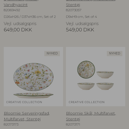
Vandhyacint
Stentøj
82069492
82073057
D26xH26 / D37xH36 cm, Set of 2
D9xH9 cm, Set of 4
Vejl. udsalgspris
Vejl. udsalgspris
649,00
DKK
549,00
DKK
NYHED
NYHED
CREATIVE COLLECTION
CREATIVE COLLECTION
Bloomie Serveringsfad,
Bloomie Skål, Multifarvet,
Multifarvet, Stentøj
Stentøj
82073173
82073171