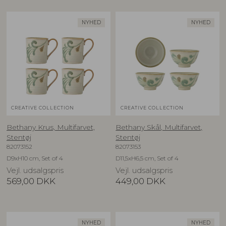
NYHED
NYHED
CREATIVE COLLECTION
CREATIVE COLLECTION
Bethany Krus, Multifarvet,
Bethany Skål, Multifarvet,
Stentøj
Stentøj
82073152
82073153
D9xH10 cm, Set of 4
D11,5xH6,5 cm, Set of 4
Vejl. udsalgspris
Vejl. udsalgspris
569,00
DKK
449,00
DKK
NYHED
NYHED