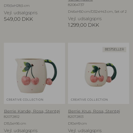
82064737
D19,5xH28,5 cm
D46xH50 cm/D32xH43 cm, Set of 2
Vejl. udsalgspris
549,00
DKK
Vejl. udsalgspris
1.299,00
DKK
BESTSELLER
CREATIVE COLLECTION
CREATIVE COLLECTION
Berrie Kande, Rosa, Stentøj
Berrie Krus, Rosa, Stentøj
82072812
82072813
D15,5xH16 cm
D10xH9 cm
Vejl. udsalgspris
Vejl. udsalgspris