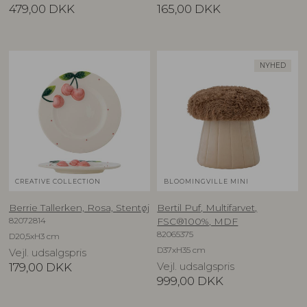
479,00
DKK
165,00
DKK
NYHED
CREATIVE COLLECTION
BLOOMINGVILLE MINI
Berrie Tallerken, Rosa, Stentøj
Bertil Puf, Multifarvet,
82072814
FSC®100%, MDF
82065375
D20,5xH3 cm
D37xH35 cm
Vejl. udsalgspris
179,00
DKK
Vejl. udsalgspris
999,00
DKK