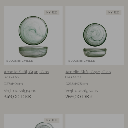
NYHED
NYHED
BLOOMINGVILLE
BLOOMINGVILLE
Amelie Skål, Grøn, Glas
Amelie Skål, Grøn, Glas
82069572
82069573
D27xH9 cm
D21,5xH7,5 cm
Vejl. udsalgspris
Vejl. udsalgspris
349,00
DKK
269,00
DKK
NYHED