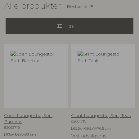
Alle produkter
Bestseller
tune
Filtre
Coen Loungestol, Sort,
Grant Loungestol, Sort, Teak
82051710
Bambus
82053719
L65,5xH69,5xW76,5 cm
L53xH84xW63 cm
Vejl. udsalgspris