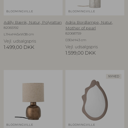
BLOOMINGVILLE
BLOOMINGVILLE
Adilly Bænk, Natur, Polyrattan
Adria Bordlampe, Natur,
82065192
Mother of pearl
82068759
L114xH45xW38 cm
D30xH43 cm
Vejl. udsalgspris
1.499,00
DKK
Vejl. udsalgspris
1.599,00
DKK
NYHED
BLOOMINGVILLE
BLOOMINGVILLE