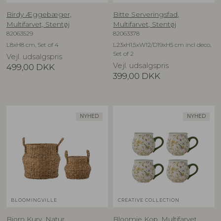
Birdy Æggebæger,
Bitte Serveringsfad,
Multifarvet, Stentøj
Multifarvet, Stentøj
82063529
82063378
L8xH8 cm, Set of 4
L23xH1,5xW12/D19xH5 cm incl deco,
Set of 2
Vejl. udsalgspris
Vejl. udsalgspris
499,00
DKK
399,00
DKK
NYHED
NYHED
BLOOMINGVILLE
CREATIVE COLLECTION
Bjorn Kurv, Natur,
Bloomie Kop, Multifarvet,