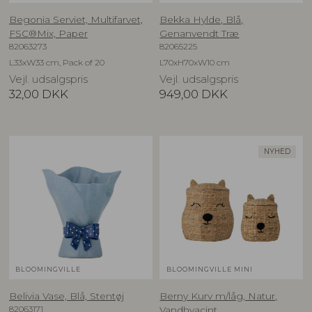
Begonia Serviet, Multifarvet,
Bekka Hylde, Blå,
FSC®Mix, Paper
Genanvendt Træ
82063273
82065225
L33xW33 cm, Pack of 20
L70xH70xW10 cm
Vejl. udsalgspris
Vejl. udsalgspris
32,00
DKK
949,00
DKK
NYHED
BLOOMINGVILLE
BLOOMINGVILLE MINI
Belivia Vase, Blå, Stentøj
Berny Kurv m/låg, Natur,
82063171
Vandhyacint