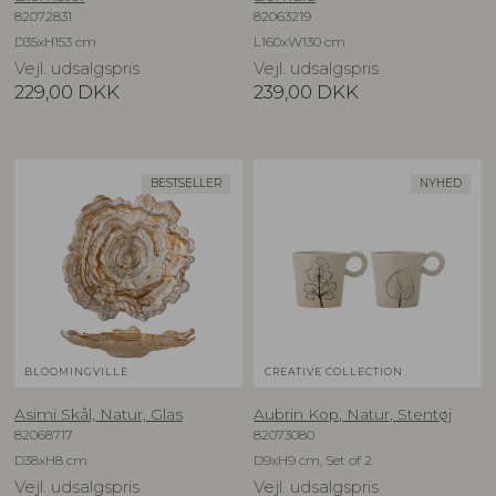
82072831
82063219
D35xH153 cm
L160xW130 cm
Vejl. udsalgspris
Vejl. udsalgspris
229,00
DKK
239,00
DKK
BESTSELLER
NYHED
BLOOMINGVILLE
CREATIVE COLLECTION
Asimi Skål, Natur, Glas
Aubrin Kop, Natur, Stentøj
82068717
82073080
D38xH8 cm
D9xH9 cm, Set of 2
Vejl. udsalgspris
Vejl. udsalgspris