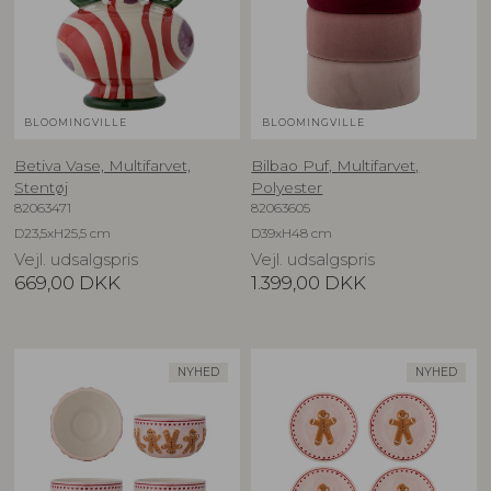
BLOOMINGVILLE
BLOOMINGVILLE
Betiva Vase, Multifarvet,
Bilbao Puf, Multifarvet,
Stentøj
Polyester
82063471
82063605
D23,5xH25,5 cm
D39xH48 cm
Vejl. udsalgspris
Vejl. udsalgspris
669,00
DKK
1.399,00
DKK
NYHED
NYHED