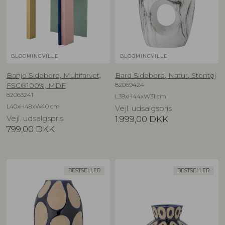
BLOOMINGVILLE
BLOOMINGVILLE
Banjo Sidebord, Multifarvet,
Bard Sidebord, Natur, Stentøj
82069424
FSC®100%, MDF
82063241
L39xH44xW31 cm
L40xH48xW40 cm
Vejl. udsalgspris
Vejl. udsalgspris
1.999,00
DKK
799,00
DKK
BESTSELLER
BESTSELLER