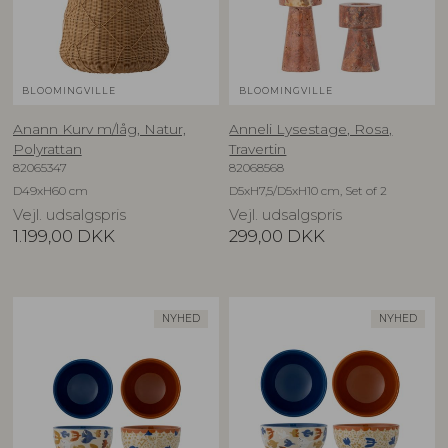
BLOOMINGVILLE
BLOOMINGVILLE
Anann Kurv m/låg, Natur,
Anneli Lysestage, Rosa,
Polyrattan
Travertin
82065347
82068568
D49xH60 cm
D5xH7,5/D5xH10 cm, Set of 2
Vejl. udsalgspris
Vejl. udsalgspris
1.199,00
DKK
299,00
DKK
NYHED
NYHED