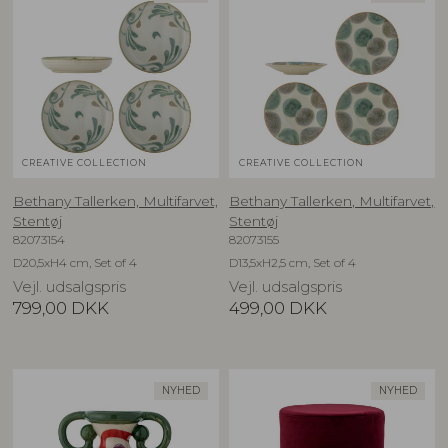
CREATIVE COLLECTION
CREATIVE COLLECTION
Bethany Tallerken, Multifarvet,
Bethany Tallerken, Multifarvet,
Stentøj
Stentøj
82073154
82073155
D20,5xH4 cm, Set of 4
D13,5xH2,5 cm, Set of 4
Vejl. udsalgspris
Vejl. udsalgspris
799,00
DKK
499,00
DKK
NYHED
NYHED