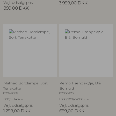
Vejl. udsalgspris
3.999,00
DKK
899,00
DKK
Matheo Bordlampe, Sort,
Remo Hængekøje, Blå,
Terrakotta
Bomuld
82049056
82066473
D30,5xH43 cm
L300(200)xW100 cm
Vejl. udsalgspris
Vejl. udsalgspris
1.299,00
DKK
699,00
DKK