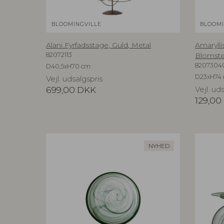
BLOOMINGVILLE
BLOOMI
Alani Fyrfadsstage, Guld, Metal
Amaryllis
82072113
Blomste
8207304
D40,5xH70 cm
D23xH74
Vejl. udsalgspris
699,00
DKK
Vejl. ud
129,00
NYHED