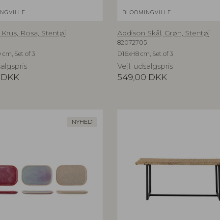
NGVILLE
BLOOMINGVILLE
Krus, Rosa, Stentøj
Addison Skål, Grøn, Stentøj
82072705
 cm, Set of 3
D16xH8 cm, Set of 3
salgspris
Vejl. udsalgspris
DKK
549,00
DKK
NYHED