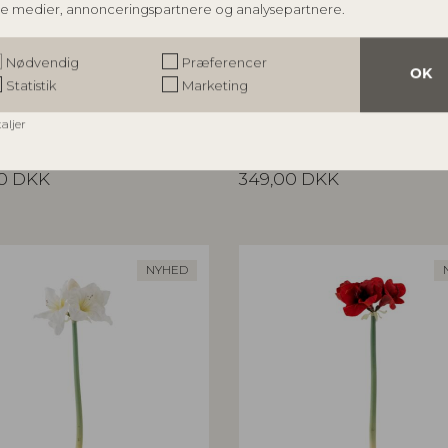
le medier, annonceringspartnere og analysepartnere.
NGVILLE
BLOOMINGVILLE
Nødvendig
Præferencer
OK
Statistik
Marketing
gspejl, Natur, MDF
Aiku Skål, Natur, Glas
6
82068716
taljer
xW3,5 cm
L38xH7xW29 cm
salgspris
Vejl. udsalgspris
0
DKK
349,00
DKK
NYHED