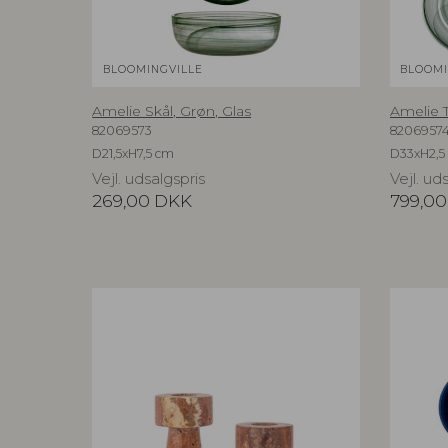
BLOOMINGVILLE
BLOOMI
Amelie Skål, Grøn, Glas
Amelie T
82069573
8206957
D21,5xH7,5 cm
D33xH2,5 
Vejl. udsalgspris
Vejl. ud
269,00
DKK
799,00