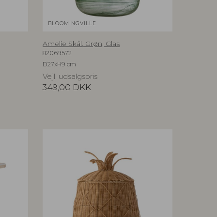
BLOOMINGVILLE
Amelie Skål, Grøn, Glas
82069572
D27xH9 cm
Vejl. udsalgspris
349,00
DKK