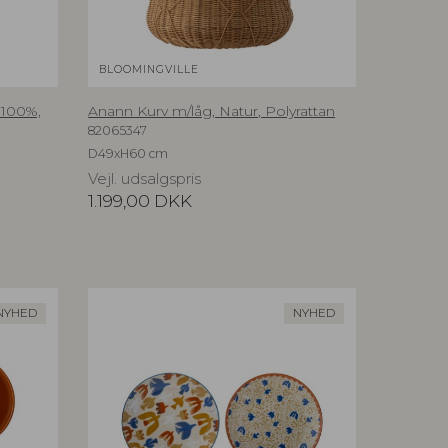
BLOOMINGVILLE
®100%,
Anann Kurv m/låg, Natur, Polyrattan
82065347
D49xH60 cm
Vejl. udsalgspris
1.199,00
DKK
NYHED
NYHED