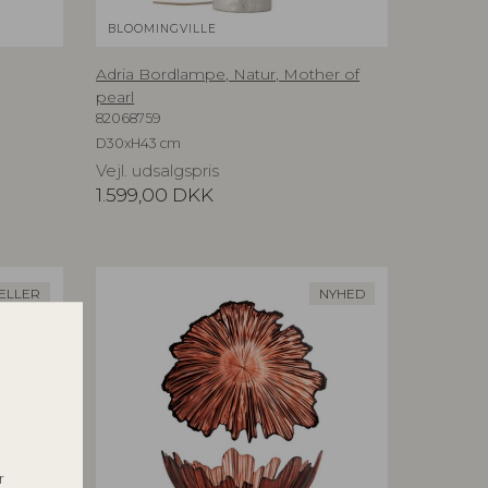
BLOOMINGVILLE
Adria Bordlampe, Natur, Mother of
pearl
82068759
D30xH43 cm
Vejl. udsalgspris
1.599,00
DKK
ELLER
NYHED
r