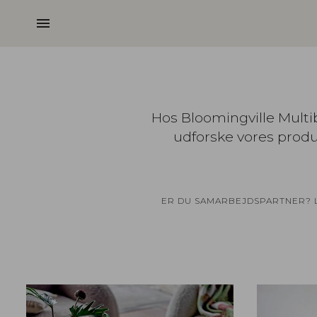
menu
Hos Bloomingville Multib
udforske vores produk
ER DU SAMARBEJDSPARTNER? LO