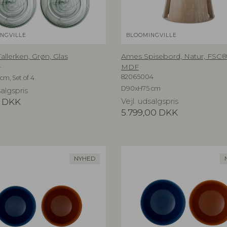
NGVILLE
BLOOMINGVILLE
allerken, Grøn, Glas
Ames Spisebord, Natur, FSC
4
MDF
82065004
cm, Set of 4
D90xH75 cm
salgspris
DKK
Vejl. udsalgspris
5.799,00
DKK
NYHED