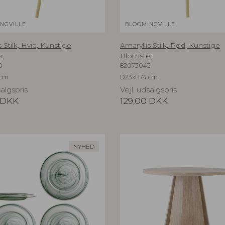
NGVILLE
BLOOMINGVILLE
 Stilk, Hvid, Kunstige
Amaryllis Stilk, Rød, Kunstige
r
Blomster
0
82073043
 cm
D23xH74 cm
salgspris
Vejl. udsalgspris
DKK
129,00
DKK
NYHED