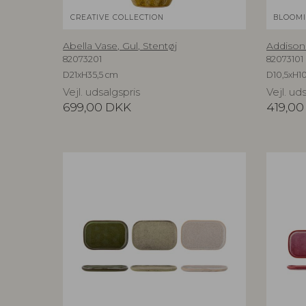
CREATIVE COLLECTION
BLOOMI
Abella Vase, Gul, Stentøj
Addison 
82073201
82073101
D21xH35,5 cm
D10,5xH10
Vejl. udsalgspris
Vejl. ud
699,00
DKK
419,00