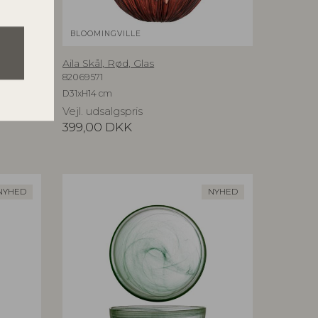
BLOOMINGVILLE
Aila Skål, Rød, Glas
82069571
D31xH14 cm
Vejl. udsalgspris
399,00
DKK
NYHED
NYHED