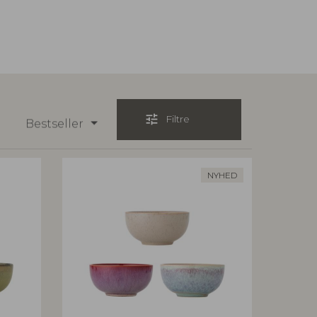
tune
Filtre
Bestseller
NYHED