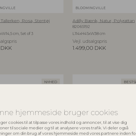
NGVILLE
BLOOMINGVILLE
Tallerken, Rosa, Stentøj
Adilly Bænk, Natur, Polyrattan
82065192
xW14,5 cm, Set of 3
L114xH45xW38 cm
salgspris
Vejl. udsalgspris
DKK
1.499,00
DKK
NYHED
BESTS
nne hjemmeside bruger cookies
ger cookies til at tilpasse vores indhold og annoncer, til at vise dig
oner til sociale medier og til at analysere vores trafik. Vi deler også
ninger om din brug af vores hjemmeside med vores partnere inden fo