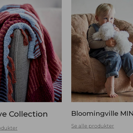
ve Collection
Bloomingville MIN
Se alle produkter
odukter