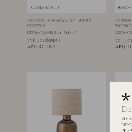
BLOOMINGVILLE
BLOOMI
Addison Tallerken, Grøn, Stentøj
Addison 
82072706
82073102
L22,5xH1,5xW14,5 cm, Set of 3
L22,5xH1,5
Vejl. udsalgspris
Vejl. ud
419,00
DKK
419,00
De
Vi bru
funkti
oplys