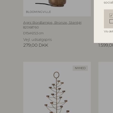
socia
BLOOMINGVILLE
BLOOMI
Agni Bordlampe, Bronze, Stentøj
Aika Væ
82068760
8206959
Vis de
D15xH25,5 cm
L60xH94
Vejl. udsalgspris
Vejl. ud
279,00
DKK
1.599,0
NYHED