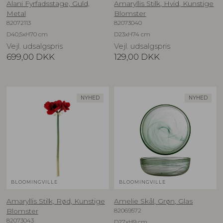
Alani Fyrfadsstage, Guld,
Amaryllis Stilk, Hvid, Kunstige
Metal
Blomster
82072113
82073040
D40,5xH70 cm
D23xH74 cm
Vejl. udsalgspris
Vejl. udsalgspris
699,00
DKK
129,00
DKK
NYHED
NYHED
BLOOMINGVILLE
BLOOMINGVILLE
Amaryllis Stilk, Rød, Kunstige
Amelie Skål, Grøn, Glas
82069572
Blomster
82073043
D27xH9 cm