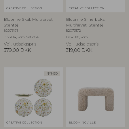
CREATIVE COLLECTION
CREATIVE COLLECTION
Bloomie Skål, Multifarvet,
Bloomie Smørboks,
Stentøj
Multifarvet, Stentøj
82073171
82073172
D12xH4,5 cm, Set of 4
D16xH10,5 cm
Vejl. udsalgspris
Vejl. udsalgspris
379,00
DKK
319,00
DKK
NYHED
CREATIVE COLLECTION
BLOOMINGVILLE