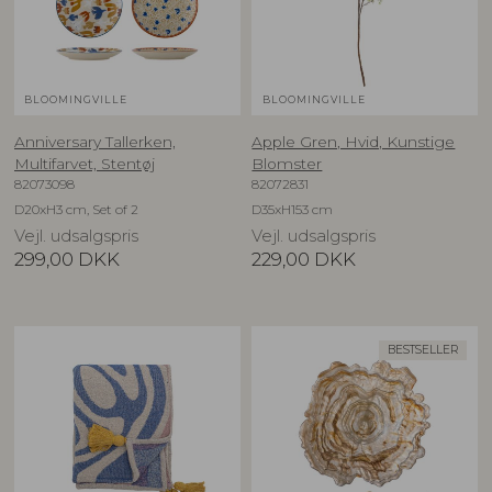
BLOOMINGVILLE
BLOOMINGVILLE
Anniversary Tallerken,
Apple Gren, Hvid, Kunstige
Multifarvet, Stentøj
Blomster
82073098
82072831
D20xH3 cm, Set of 2
D35xH153 cm
Vejl. udsalgspris
Vejl. udsalgspris
299,00
DKK
229,00
DKK
BESTSELLER