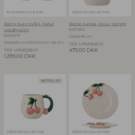
BLOOMINGVILLE MINI
CREATIVE COLLECTION
Berny Kurv m/låg, Natur,
Berrie Kande, Rosa, Stentøj
82072812
Vandhyacint
82064737
D15,5xH16 cm
D46xH50 cm/D32xH43 cm, Set of 2
Vejl. udsalgspris
Vejl. udsalgspris
479,00
DKK
1.299,00
DKK
BESTSELLER
CREATIVE COLLECTION
CREATIVE COLLECTION