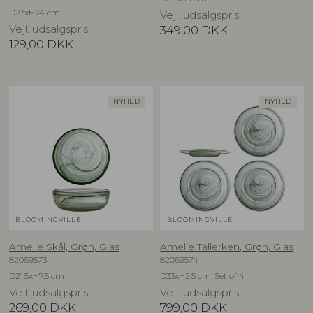
D23xH74 cm
Vejl. udsalgspris
Vejl. udsalgspris
349,00
DKK
129,00
DKK
NYHED
NYHED
BLOOMINGVILLE
BLOOMINGVILLE
Amelie Skål, Grøn, Glas
Amelie Tallerken, Grøn, Glas
82069573
82069574
D21,5xH7,5 cm
D33xH2,5 cm, Set of 4
Vejl. udsalgspris
Vejl. udsalgspris
269,00
DKK
799,00
DKK