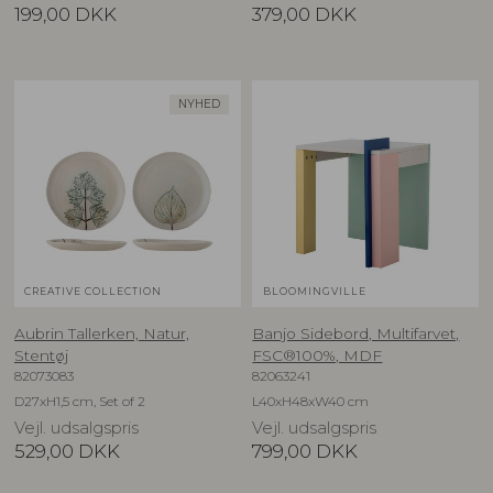
199,00
DKK
379,00
DKK
NYHED
CREATIVE COLLECTION
BLOOMINGVILLE
Aubrin Tallerken, Natur,
Banjo Sidebord, Multifarvet,
Stentøj
FSC®100%, MDF
82073083
82063241
D27xH1,5 cm, Set of 2
L40xH48xW40 cm
Vejl. udsalgspris
Vejl. udsalgspris
529,00
DKK
799,00
DKK