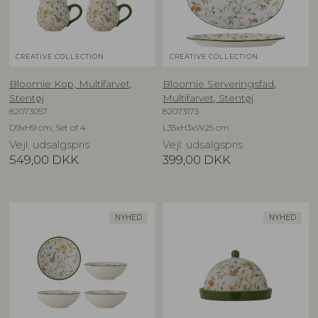
CREATIVE COLLECTION
CREATIVE COLLECTION
Bloomie Kop, Multifarvet,
Bloomie Serveringsfad,
Stentøj
Multifarvet, Stentøj
82073057
82073173
D9xH9 cm, Set of 4
L35xH3xW25 cm
Vejl. udsalgspris
Vejl. udsalgspris
549,00
DKK
399,00
DKK
NYHED
NYHED