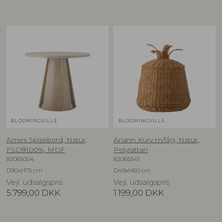
BLOOMINGVILLE
BLOOMINGVILLE
Ames Spisebord, Natur,
Anann Kurv m/låg, Natur,
FSC®100%, MDF
Polyrattan
82065004
82065347
D90xH75 cm
D49xH60 cm
Vejl. udsalgspris
Vejl. udsalgspris
5.799,00
DKK
1.199,00
DKK