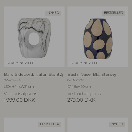
NYHED
BESTSELLER
BLOOMINGVILLE
BLOOMINGVILLE
Bard Sidebord, Natur, Stentøj
Bashir Vase, Blå, Stentøj
82069424
82072686
L39xH44xW31 cm
D14,5xH20 cm
Vejl. udsalgspris
Vejl. udsalgspris
1.999,00
DKK
279,00
DKK
BESTSELLER
NYHED