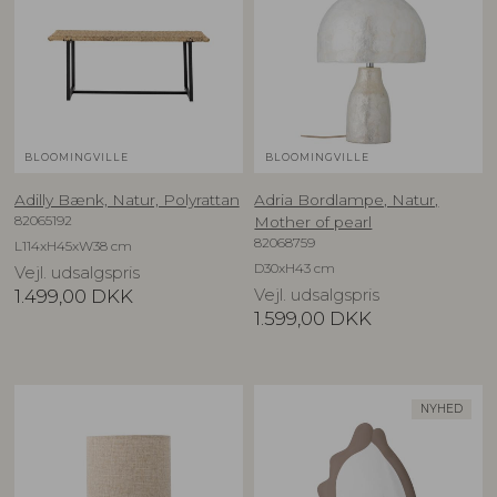
BLOOMINGVILLE
BLOOMINGVILLE
Adilly Bænk, Natur, Polyrattan
Adria Bordlampe, Natur,
82065192
Mother of pearl
82068759
L114xH45xW38 cm
D30xH43 cm
Vejl. udsalgspris
1.499,00
DKK
Vejl. udsalgspris
1.599,00
DKK
NYHED