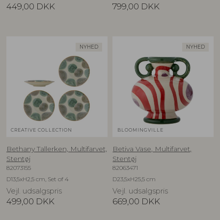
449,00
DKK
799,00
DKK
NYHED
NYHED
CREATIVE COLLECTION
BLOOMINGVILLE
Bethany Tallerken, Multifarvet,
Betiva Vase, Multifarvet,
Stentøj
Stentøj
82073155
82063471
D13,5xH2,5 cm, Set of 4
D23,5xH25,5 cm
Vejl. udsalgspris
Vejl. udsalgspris
499,00
DKK
669,00
DKK