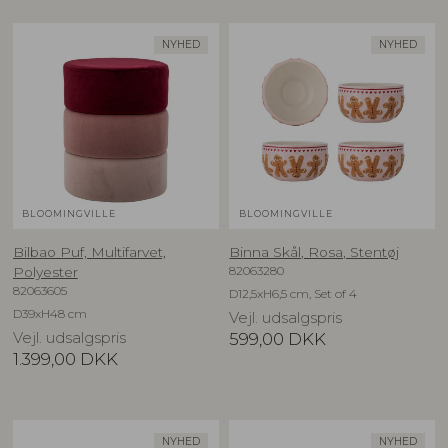
NYHED
NYHED
BLOOMINGVILLE
BLOOMINGVILLE
Bilbao Puf, Multifarvet,
Binna Skål, Rosa, Stentøj
82063280
Polyester
82063605
D12,5xH6,5 cm, Set of 4
D39xH48 cm
Vejl. udsalgspris
Vejl. udsalgspris
599,00
DKK
1.399,00
DKK
NYHED
NYHED