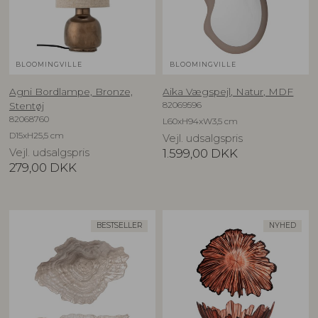
BLOOMINGVILLE
BLOOMINGVILLE
Agni Bordlampe, Bronze,
Aika Vægspejl, Natur, MDF
82069596
Stentøj
82068760
L60xH94xW3,5 cm
D15xH25,5 cm
Vejl. udsalgspris
Vejl. udsalgspris
1.599,00
DKK
279,00
DKK
BESTSELLER
NYHED