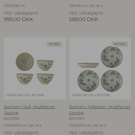
D37xH35 cm
D9xH10 cm, Set of 4
Vejl. udsalgspris
Vejl. udsalgspris
999,00
DKK
569,00
DKK
NYHED
NYHED
CREATIVE COLLECTION
CREATIVE COLLECTION
Bethany Skål, Multifarvet,
Bethany Tallerken, Multifarvet,
Stentøj
Stentøj
82073153
82073154
D11,5xH6,5 cm, Set of 4
D20,5xH4 cm, Set of 4
Vejl. udsalgspris
Vejl. udsalgspris