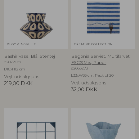
BLOOMINGVILLE
CREATIVE COLLECTION
Bashir Vase, Blå, Stentøj
Begonia Serviet, Multifarvet,
82072687
FSC®Mix, Paper
82063273
D16xH12 cm
L33xW33 cm, Pack of 20
Vejl. udsalgspris
219,00
DKK
Vejl. udsalgspris
32,00
DKK