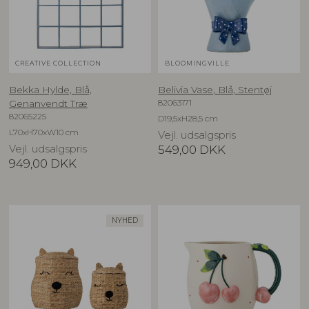
CREATIVE COLLECTION
BLOOMINGVILLE
Bekka Hylde, Blå,
Belivia Vase, Blå, Stentøj
82063171
Genanvendt Træ
82065225
D19,5xH28,5 cm
L70xH70xW10 cm
Vejl. udsalgspris
Vejl. udsalgspris
549,00
DKK
949,00
DKK
NYHED