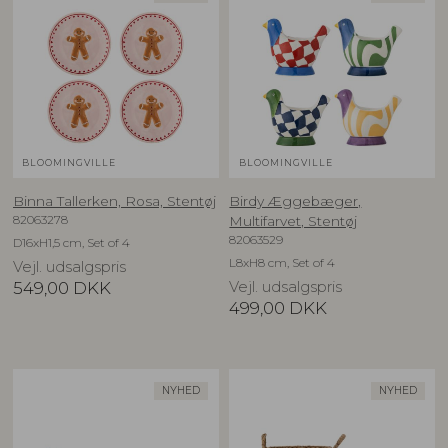
BLOOMINGVILLE
BLOOMINGVILLE
Binna Tallerken, Rosa, Stentøj
Birdy Æggebæger,
82063278
Multifarvet, Stentøj
82063529
D16xH1,5 cm, Set of 4
L8xH8 cm, Set of 4
Vejl. udsalgspris
549,00
DKK
Vejl. udsalgspris
499,00
DKK
NYHED
NYHED