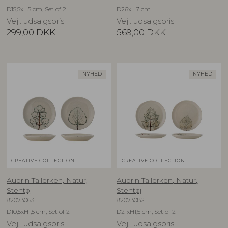
D15,5xH5 cm, Set of 2
D26xH7 cm
Vejl. udsalgspris
Vejl. udsalgspris
299,00
DKK
569,00
DKK
NYHED
NYHED
CREATIVE COLLECTION
CREATIVE COLLECTION
Aubrin Tallerken, Natur,
Aubrin Tallerken, Natur,
Stentøj
Stentøj
82073063
82073082
D10,5xH1,5 cm, Set of 2
D21xH1,5 cm, Set of 2
Vejl. udsalgspris
Vejl. udsalgspris