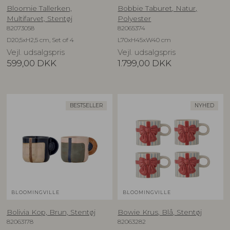
Bloomie Tallerken,
Bobbie Taburet, Natur,
Multifarvet, Stentøj
Polyester
82073058
82065374
D20,5xH2,5 cm, Set of 4
L70xH45xW40 cm
Vejl. udsalgspris
Vejl. udsalgspris
599,00
DKK
1.799,00
DKK
BESTSELLER
NYHED
BLOOMINGVILLE
BLOOMINGVILLE
Bolivia Kop, Brun, Stentøj
Bowie Krus, Blå, Stentøj
82063178
82063282