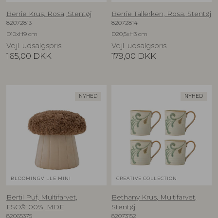
Berrie Krus, Rosa, Stentøj
Berrie Tallerken, Rosa, Stentøj
82072813
82072814
D10xH9 cm
D20,5xH3 cm
Vejl. udsalgspris
Vejl. udsalgspris
165,00
DKK
179,00
DKK
NYHED
NYHED
BLOOMINGVILLE MINI
CREATIVE COLLECTION
Bertil Puf, Multifarvet,
Bethany Krus, Multifarvet,
FSC®100%, MDF
Stentøj
82065375
82073152