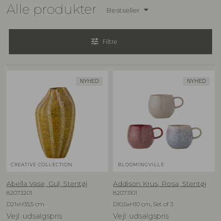
Alle produkter
Bestseller
tune
Filtre
NYHED
NYHED
CREATIVE COLLECTION
BLOOMINGVILLE
Abella Vase, Gul, Stentøj
Addison Krus, Rosa, Stentøj
82073201
82073101
D21xH35,5 cm
D10,5xH10 cm, Set of 3
Vejl. udsalgspris
Vejl. udsalgspris