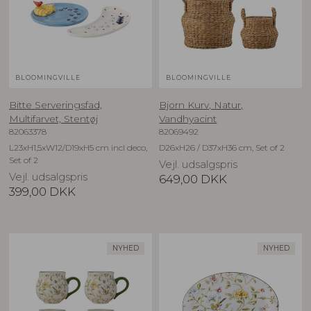
BLOOMINGVILLE
BLOOMINGVILLE
Bitte Serveringsfad,
Bjorn Kurv, Natur,
Multifarvet, Stentøj
Vandhyacint
82063378
82069492
L23xH1,5xW12/D19xH5 cm incl deco,
D26xH26 / D37xH36 cm, Set of 2
Set of 2
Vejl. udsalgspris
Vejl. udsalgspris
649,00
DKK
399,00
DKK
NYHED
NYHED