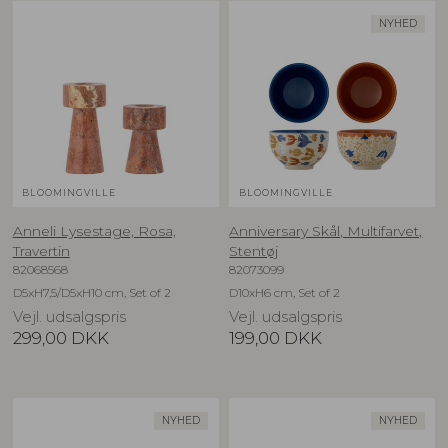
NYHED
BLOOMINGVILLE
BLOOMINGVILLE
Anneli Lysestage, Rosa,
Anniversary Skål, Multifarvet,
Travertin
Stentøj
82068568
82073099
D5xH7,5/D5xH10 cm, Set of 2
D10xH6 cm, Set of 2
Vejl. udsalgspris
Vejl. udsalgspris
299,00
DKK
199,00
DKK
NYHED
NYHED