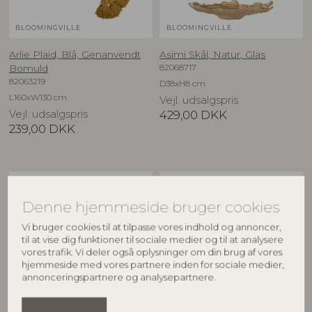
BLOOMINGVILLE
BLOOMINGVILLE
Arlie Plaid, Blå, Genanvendt
Asimi Skål, Natur, Glas
82068717
Bomuld
82063219
D38xH8 cm
L160xW130 cm
Vejl. udsalgspris
Vejl. udsalgspris
429,00
DKK
239,00
DKK
NYHED
NYHED
Denne hjemmeside bruger cookies
Vi bruger cookies til at tilpasse vores indhold og annoncer,
til at vise dig funktioner til sociale medier og til at analysere
vores trafik. Vi deler også oplysninger om din brug af vores
hjemmeside med vores partnere inden for sociale medier,
annonceringspartnere og analysepartnere.
CREATIVE COLLECTION
CREATIVE COLLECTION