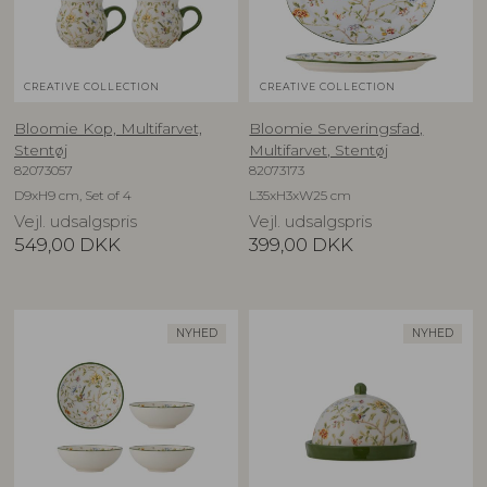
CREATIVE COLLECTION
CREATIVE COLLECTION
Bloomie Kop, Multifarvet,
Bloomie Serveringsfad,
Stentøj
Multifarvet, Stentøj
82073057
82073173
D9xH9 cm, Set of 4
L35xH3xW25 cm
Vejl. udsalgspris
Vejl. udsalgspris
549,00
DKK
399,00
DKK
NYHED
NYHED