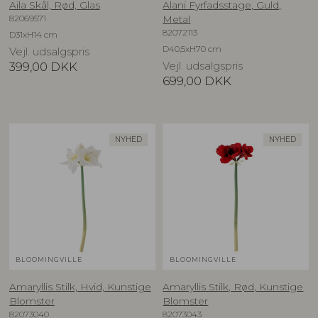
Aila Skål, Rød, Glas
Alani Fyrfadsstage, Guld,
82069571
Metal
82072113
D31xH14 cm
D40,5xH70 cm
Vejl. udsalgspris
399,00
DKK
Vejl. udsalgspris
699,00
DKK
NYHED
NYHED
BLOOMINGVILLE
BLOOMINGVILLE
Amaryllis Stilk, Hvid, Kunstige
Amaryllis Stilk, Rød, Kunstige
Blomster
Blomster
82073040
82073043