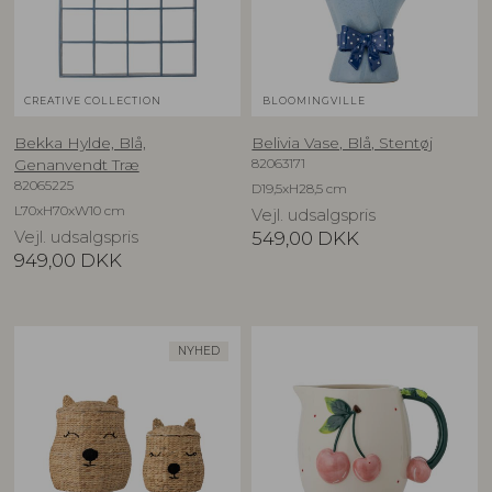
CREATIVE COLLECTION
BLOOMINGVILLE
Bekka Hylde, Blå,
Belivia Vase, Blå, Stentøj
82063171
Genanvendt Træ
82065225
D19,5xH28,5 cm
L70xH70xW10 cm
Vejl. udsalgspris
Vejl. udsalgspris
549,00
DKK
949,00
DKK
NYHED