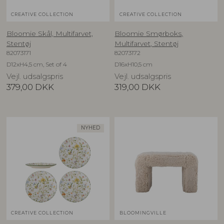
CREATIVE COLLECTION
CREATIVE COLLECTION
Bloomie Skål, Multifarvet,
Bloomie Smørboks,
Stentøj
Multifarvet, Stentøj
82073171
82073172
D12xH4,5 cm, Set of 4
D16xH10,5 cm
Vejl. udsalgspris
Vejl. udsalgspris
379,00
DKK
319,00
DKK
NYHED
CREATIVE COLLECTION
BLOOMINGVILLE