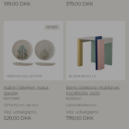
199,00
DKK
379,00
DKK
NYHED
CREATIVE COLLECTION
BLOOMINGVILLE
Aubrin Tallerken, Natur,
Banjo Sidebord, Multifarvet,
Stentøj
FSC®100%, MDF
82073083
82063241
D27xH1,5 cm, Set of 2
L40xH48xW40 cm
Vejl. udsalgspris
Vejl. udsalgspris
529,00
DKK
799,00
DKK