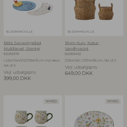
BLOOMINGVILLE
BLOOMINGVILLE
Bitte Serveringsfad,
Bjorn Kurv, Natur,
Multifarvet, Stentøj
Vandhyacint
82063378
82069492
L23xH1,5xW12/D19xH5 cm incl deco,
D26xH26 / D37xH36 cm, Set of 2
Set of 2
Vejl. udsalgspris
Vejl. udsalgspris
649,00
DKK
399,00
DKK
NYHED
NYHED