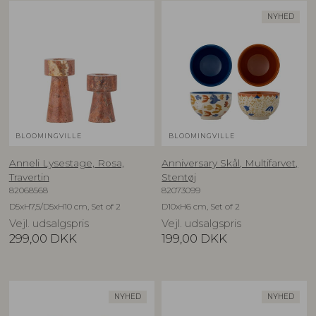
NYHED
BLOOMINGVILLE
BLOOMINGVILLE
Anneli Lysestage, Rosa,
Anniversary Skål, Multifarvet,
Travertin
Stentøj
82068568
82073099
D5xH7,5/D5xH10 cm, Set of 2
D10xH6 cm, Set of 2
Vejl. udsalgspris
Vejl. udsalgspris
299,00
DKK
199,00
DKK
NYHED
NYHED