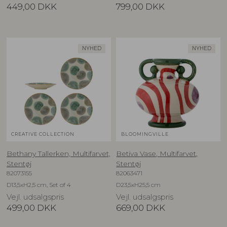
449,00
DKK
799,00
DKK
NYHED
NYHED
CREATIVE COLLECTION
BLOOMINGVILLE
Bethany Tallerken, Multifarvet,
Betiva Vase, Multifarvet,
Stentøj
Stentøj
82073155
82063471
D13,5xH2,5 cm, Set of 4
D23,5xH25,5 cm
Vejl. udsalgspris
Vejl. udsalgspris
499,00
DKK
669,00
DKK