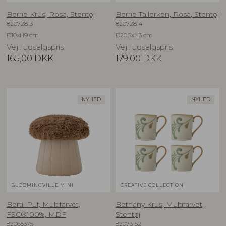
Berrie Krus, Rosa, Stentøj
Berrie Tallerken, Rosa, Stentøj
82072813
82072814
D10xH9 cm
D20,5xH3 cm
Vejl. udsalgspris
Vejl. udsalgspris
165,00
DKK
179,00
DKK
NYHED
NYHED
BLOOMINGVILLE MINI
CREATIVE COLLECTION
Bertil Puf, Multifarvet,
Bethany Krus, Multifarvet,
FSC®100%, MDF
Stentøj
82065375
82073152