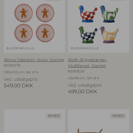
BLOOMINGVILLE
BLOOMINGVILLE
Binna Tallerken, Rosa, Stentøj
Birdy Æggebæger,
82063278
Multifarvet, Stentøj
82063529
D16xH1,5 cm, Set of 4
L8xH8 cm, Set of 4
Vejl. udsalgspris
549,00
DKK
Vejl. udsalgspris
499,00
DKK
NYHED
NYHED