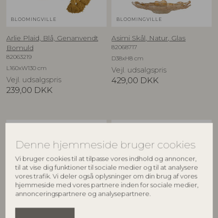
BLOOMINGVILLE
BLOOMINGVILLE
Arlie Plaid, Blå, Genanvendt
Asimi Skål, Natur, Glas
82068717
Bomuld
82063219
D38xH8 cm
L160xW130 cm
Vejl. udsalgspris
Vejl. udsalgspris
429,00
DKK
239,00
DKK
NYHED
NYHED
Denne hjemmeside bruger cookies
Vi bruger cookies til at tilpasse vores indhold og annoncer,
til at vise dig funktioner til sociale medier og til at analysere
vores trafik. Vi deler også oplysninger om din brug af vores
hjemmeside med vores partnere inden for sociale medier,
annonceringspartnere og analysepartnere.
CREATIVE COLLECTION
CREATIVE COLLECTION