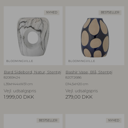
NYHED
BESTSELLER
BLOOMINGVILLE
BLOOMINGVILLE
Bard Sidebord, Natur, Stentøj
Bashir Vase, Blå, Stentøj
82069424
82072686
L39xH44xW31 cm
D14,5xH20 cm
Vejl. udsalgspris
Vejl. udsalgspris
1.999,00
DKK
279,00
DKK
BESTSELLER
NYHED