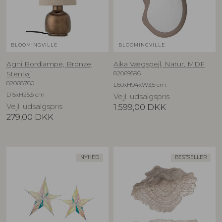
BLOOMINGVILLE
BLOOMINGVILLE
Agni Bordlampe, Bronze,
Aika Vægspejl, Natur, MDF
82069596
Stentøj
82068760
L60xH94xW3,5 cm
D15xH25,5 cm
Vejl. udsalgspris
Vejl. udsalgspris
1.599,00
DKK
279,00
DKK
NYHED
BESTSELLER