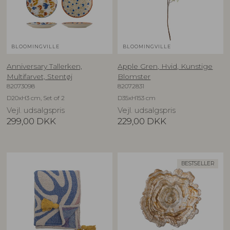
BLOOMINGVILLE
BLOOMINGVILLE
Anniversary Tallerken,
Apple Gren, Hvid, Kunstige
Multifarvet, Stentøj
Blomster
82073098
82072831
D20xH3 cm, Set of 2
D35xH153 cm
Vejl. udsalgspris
Vejl. udsalgspris
299,00
DKK
229,00
DKK
BESTSELLER