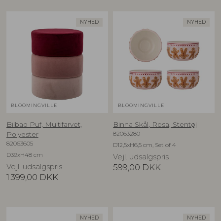
NYHED
NYHED
BLOOMINGVILLE
BLOOMINGVILLE
Bilbao Puf, Multifarvet,
Binna Skål, Rosa, Stentøj
82063280
Polyester
82063605
D12,5xH6,5 cm, Set of 4
D39xH48 cm
Vejl. udsalgspris
Vejl. udsalgspris
599,00
DKK
1.399,00
DKK
NYHED
NYHED