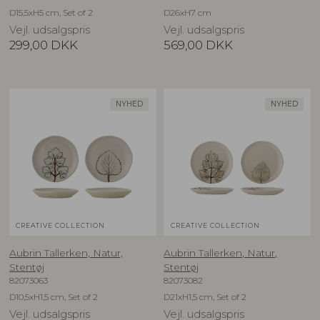
D15,5xH5 cm, Set of 2
D26xH7 cm
Vejl. udsalgspris
Vejl. udsalgspris
299,00
DKK
569,00
DKK
NYHED
NYHED
CREATIVE COLLECTION
CREATIVE COLLECTION
Aubrin Tallerken, Natur,
Aubrin Tallerken, Natur,
Stentøj
Stentøj
82073063
82073082
D10,5xH1,5 cm, Set of 2
D21xH1,5 cm, Set of 2
Vejl. udsalgspris
Vejl. udsalgspris