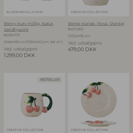
BLOOMINGVILLE MINI
CREATIVE COLLECTION
Berny Kurv m/låg, Natur,
Berrie Kande, Rosa, Stentøj
82072812
Vandhyacint
82064737
D15,5xH16 cm
D46xH50 cm/D32xH43 cm, Set of 2
Vejl. udsalgspris
Vejl. udsalgspris
479,00
DKK
1.299,00
DKK
BESTSELLER
CREATIVE COLLECTION
CREATIVE COLLECTION