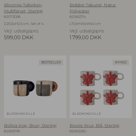
Bloomie Tallerken,
Bobbie Taburet, Natur,
Multifarvet, Stentøj
Polyester
82073058
82065374
D20,5xH2,5 cm, Set of 4
L70xH45xW40 cm
Vejl. udsalgspris
Vejl. udsalgspris
599,00
DKK
1.799,00
DKK
BESTSELLER
NYHED
BLOOMINGVILLE
BLOOMINGVILLE
Bolivia Kop, Brun, Stentøj
Bowie Krus, Blå, Stentøj
82063178
82063282