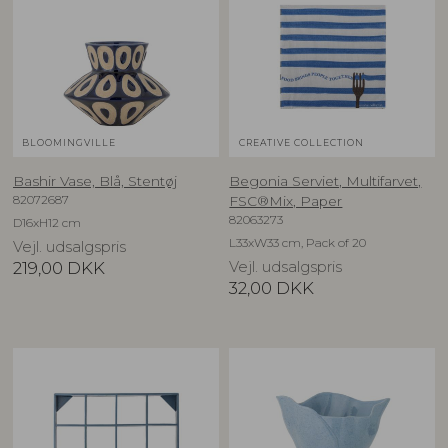
BLOOMINGVILLE
CREATIVE COLLECTION
Bashir Vase, Blå, Stentøj
Begonia Serviet, Multifarvet,
82072687
FSC®Mix, Paper
82063273
D16xH12 cm
L33xW33 cm, Pack of 20
Vejl. udsalgspris
219,00
DKK
Vejl. udsalgspris
32,00
DKK