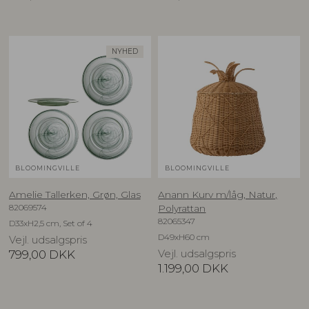
NYHED
BLOOMINGVILLE
BLOOMINGVILLE
Amelie Tallerken, Grøn, Glas
Anann Kurv m/låg, Natur,
82069574
Polyrattan
82065347
D33xH2,5 cm, Set of 4
D49xH60 cm
Vejl. udsalgspris
799,00
DKK
Vejl. udsalgspris
1.199,00
DKK