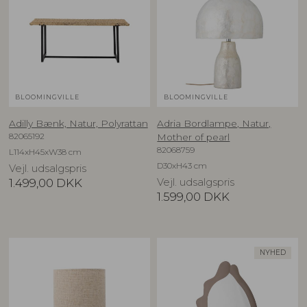
BLOOMINGVILLE
BLOOMINGVILLE
Adilly Bænk, Natur, Polyrattan
Adria Bordlampe, Natur,
82065192
Mother of pearl
82068759
L114xH45xW38 cm
D30xH43 cm
Vejl. udsalgspris
1.499,00
DKK
Vejl. udsalgspris
1.599,00
DKK
NYHED