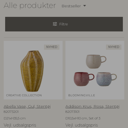
Alle produkter
Bestseller
tune
Filtre
NYHED
NYHED
CREATIVE COLLECTION
BLOOMINGVILLE
Abella Vase, Gul, Stentøj
Addison Krus, Rosa, Stentøj
82073201
82073101
D21xH35,5 cm
D10,5xH10 cm, Set of 3
Vejl. udsalgspris
Vejl. udsalgspris