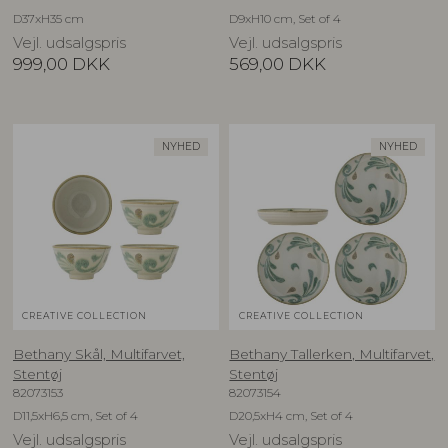
D37xH35 cm
D9xH10 cm, Set of 4
Vejl. udsalgspris
Vejl. udsalgspris
999,00
DKK
569,00
DKK
NYHED
NYHED
CREATIVE COLLECTION
CREATIVE COLLECTION
Bethany Skål, Multifarvet,
Bethany Tallerken, Multifarvet,
Stentøj
Stentøj
82073153
82073154
D11,5xH6,5 cm, Set of 4
D20,5xH4 cm, Set of 4
Vejl. udsalgspris
Vejl. udsalgspris