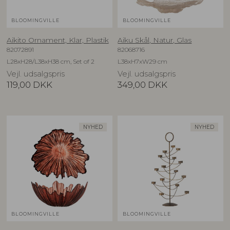
BLOOMINGVILLE
BLOOMINGVILLE
Aikito Ornament, Klar, Plastik
Aiku Skål, Natur, Glas
82072891
82068716
L28xH28/L38xH38 cm, Set of 2
L38xH7xW29 cm
Vejl. udsalgspris
Vejl. udsalgspris
119,00
DKK
349,00
DKK
NYHED
NYHED
BLOOMINGVILLE
BLOOMINGVILLE