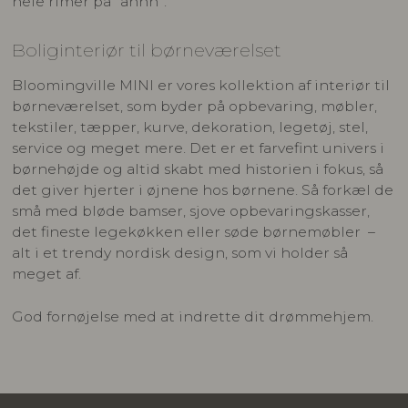
hele rimer på “ahhh”.
Boliginteriør til børneværelset
Bloomingville MINI er vores kollektion af interiør til
børneværelset, som byder på opbevaring, møbler,
tekstiler, tæpper, kurve, dekoration, legetøj, stel,
service og meget mere. Det er et farvefint univers i
børnehøjde og altid skabt med historien i fokus, så
det giver hjerter i øjnene hos børnene. Så forkæl de
små med bløde bamser, sjove opbevaringskasser,
det fineste legekøkken eller søde børnemøbler –
alt i et trendy nordisk design, som vi holder så
meget af.
God fornøjelse med at indrette dit drømmehjem.