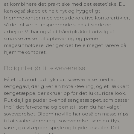
at kombinere det praktiske med det æstetiske. Du
kan også skabe et helt nyt og hyggeligt
hjemmekontor med vores dekorative kontorartikler,
så det bliver et inspirerende sted at sidde og
arbejde. Vi har også et håndplukket udvalg af
smukke æsker til opbevaring og pæne
magasinholdere, der gør det hele meget rarere på
hjemmekontoret.
Boliginteriør til soveværelset
Få et fuldendt udtryk i dit soveværelse med et
sengegavl, der giver en hotel-feeling, og et lækkert
sengetæppe, der skruer op for det luksuriøse look.
Put dejlige puder ovenpå sengetæppet, som passer
ind i det farvetema og den stil, som du har valgt i
soveværelset. Bloomingville har også en masse nips
til at skabe stemning i soveværelset som duftlys,
vaser, gulvtæpper, spejle og bløde tekstiler. Det