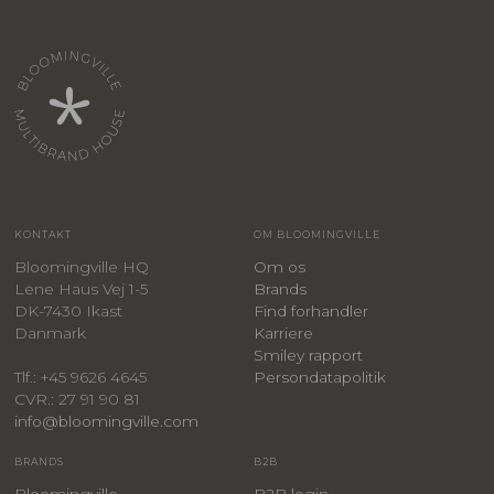
KONTAKT
OM BLOOMINGVILLE
Bloomingville HQ
Om os
Lene Haus Vej 1-5
Brands
DK-7430 Ikast
Find forhandler
Danmark
Karriere
Smiley rapport
Persondatapolitik
Tlf.: +45 9626 4645
CVR.: 27 91 90 81
info@bloomingville.com
BRANDS
B2B
Bloomingville
B2B login