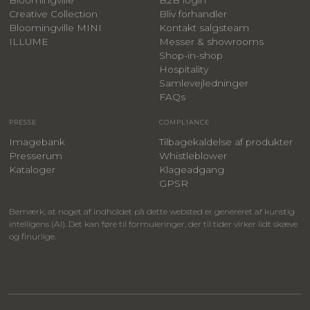
Creative Collection
Bliv forhandler
Bloomingville MINI
Kontakt salgsteam
ILLUME
Messer & showrooms
Shop-in-shop
Hospitality
Samlevejledninger
FAQs
PRESSE
COMPLIANCE
Imagebank
Tilbagekaldelse af produkter
Presserum
Whistleblower
Kataloger
Klageadgang
GPSR
Bemærk, at noget af indholdet på dette websted er genereret af kunstig
intelligens (AI). Det kan føre til formuleringer, der til tider virker lidt skæve
og finurlige.