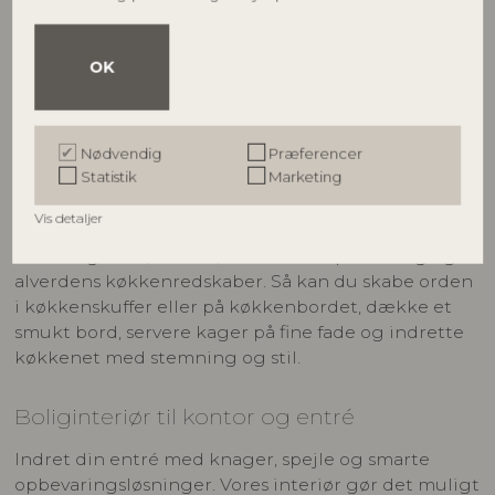
indrette hjemmets hjerterum. Vi har også masser af
opbevaring til stuen, der både er funktionel og
stemningsfuld. Det er alt fra stilrene
OK
magasinholdere til kasser i naturmaterialer.
Boliginteriør til køkkenet
Nødvendig
Præferencer
Statistik
Marketing
Vi har alt, hvad du drømmer om til at indrette et
smukt køkken
i moderne skandinavisk stil. Se vores
Vis detaljer
store udvalg af stel i stentøj, skærebrætter,
serveringsfade, bakker, krukker til opbevaring og
alverdens køkkenredskaber. Så kan du skabe orden
i køkkenskuffer eller på køkkenbordet, dække et
smukt bord, servere kager på fine fade og indrette
køkkenet med stemning og stil.
Boliginteriør til kontor og entré
Indret din entré med knager, spejle og smarte
opbevaringsløsninger. Vores interiør gør det muligt