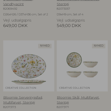
Vandhyacint
Stentøj
82069492
82073057
D26xH26 / D37xH36 cm, Set of 2
D9xH9 cm, Set of 4
Vejl. udsalgspris
Vejl. udsalgspris
649,00
DKK
549,00
DKK
NYHED
NYHED
CREATIVE COLLECTION
CREATIVE COLLECTION
Bloomie Serveringsfad,
Bloomie Skål, Multifarvet,
Multifarvet, Stentøj
Stentøj
82073173
82073171