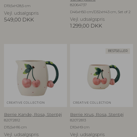
82064737
D19,5xH28,5 cm
D46xH50 cm/D32xH43 cm, Set of 2
Vejl. udsalgspris
549,00
DKK
Vejl. udsalgspris
1.299,00
DKK
BESTSELLER
CREATIVE COLLECTION
CREATIVE COLLECTION
Berrie Kande, Rosa, Stentøj
Berrie Krus, Rosa, Stentøj
82072812
82072813
D15,5xH16 cm
D10xH9 cm
Vejl. udsalgspris
Vejl. udsalgspris