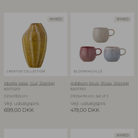
NYHED
NYHED
CREATIVE COLLECTION
BLOOMINGVILLE
Abella Vase, Gul, Stentøj
Addison Krus, Rosa, Stentøj
82073201
82073101
D21xH35,5 cm
D10,5xH10 cm, Set of 3
Vejl. udsalgspris
Vejl. udsalgspris
699,00
DKK
419,00
DKK
NYHED