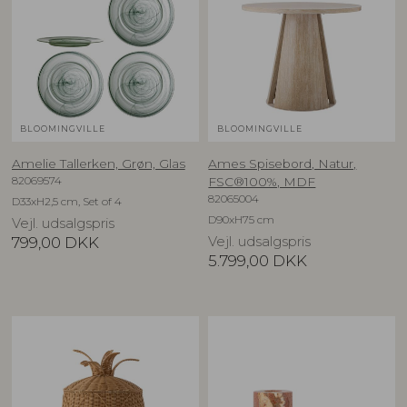
BLOOMINGVILLE
BLOOMINGVILLE
Amelie Tallerken, Grøn, Glas
Ames Spisebord, Natur,
82069574
FSC®100%, MDF
82065004
D33xH2,5 cm, Set of 4
D90xH75 cm
Vejl. udsalgspris
799,00
DKK
Vejl. udsalgspris
5.799,00
DKK