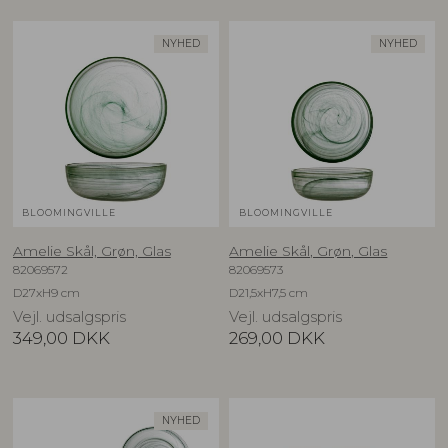
NYHED
NYHED
BLOOMINGVILLE
BLOOMINGVILLE
Amelie Skål, Grøn, Glas
Amelie Skål, Grøn, Glas
82069572
82069573
D27xH9 cm
D21,5xH7,5 cm
Vejl. udsalgspris
Vejl. udsalgspris
349,00
DKK
269,00
DKK
NYHED