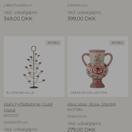
L38xH7xW29 cm
D31xH14 cm
Vejl. udsalgspris
Vejl. udsalgspris
349,00
DKK
399,00
DKK
NYHED
NYHED
BLOOMINGVILLE
CREATIVE COLLECTION
Alani Fyrfadsstage, Guld,
Alea Vase, Rosa, Stentøj
82073184
Metal
82072113
D13xH21 cm
D40,5xH70 cm
Vejl. udsalgspris
Vejl. udsalgspris
279,00
DKK