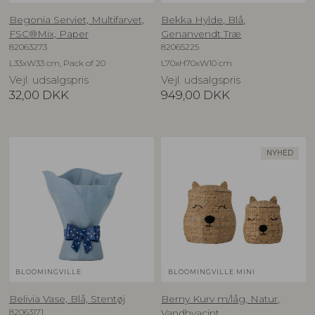
Begonia Serviet, Multifarvet,
Bekka Hylde, Blå,
FSC®Mix, Paper
Genanvendt Træ
82063273
82065225
L33xW33 cm, Pack of 20
L70xH70xW10 cm
Vejl. udsalgspris
Vejl. udsalgspris
32,00
DKK
949,00
DKK
NYHED
BLOOMINGVILLE
BLOOMINGVILLE MINI
Belivia Vase, Blå, Stentøj
Berny Kurv m/låg, Natur,
82063171
Vandhyacint