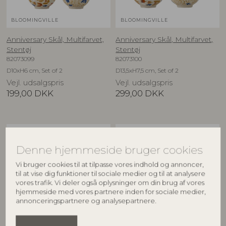
BLOOMINGVILLE
BLOOMINGVILLE
Anniversary Skål, Multifarvet,
Anniversary Skål, Multifarvet,
Stentøj
Stentøj
82073099
82073100
D10xH6 cm, Set of 2
D13,5xH7,5 cm, Set of 2
Vejl. udsalgspris
Vejl. udsalgspris
199,00
DKK
299,00
DKK
NYHED
NYHED
Denne hjemmeside bruger cookies
Vi bruger cookies til at tilpasse vores indhold og annoncer,
til at vise dig funktioner til sociale medier og til at analysere
vores trafik. Vi deler også oplysninger om din brug af vores
hjemmeside med vores partnere inden for sociale medier,
annonceringspartnere og analysepartnere.
BLOOMINGVILLE
BLOOMINGVILLE