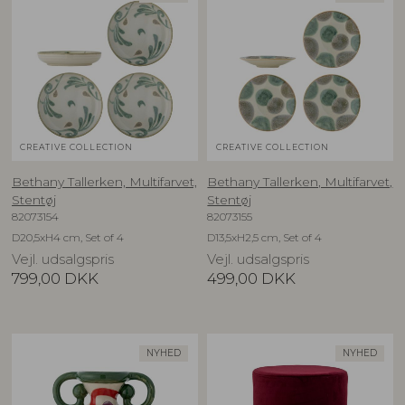
CREATIVE COLLECTION
CREATIVE COLLECTION
Bethany Tallerken, Multifarvet,
Bethany Tallerken, Multifarvet,
Stentøj
Stentøj
82073154
82073155
D20,5xH4 cm, Set of 4
D13,5xH2,5 cm, Set of 4
Vejl. udsalgspris
Vejl. udsalgspris
799,00
DKK
499,00
DKK
NYHED
NYHED