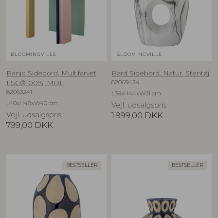
BLOOMINGVILLE
BLOOMINGVILLE
Banjo Sidebord, Multifarvet,
Bard Sidebord, Natur, Stentøj
82069424
FSC®100%, MDF
82063241
L39xH44xW31 cm
L40xH48xW40 cm
Vejl. udsalgspris
Vejl. udsalgspris
1.999,00
DKK
799,00
DKK
BESTSELLER
BESTSELLER