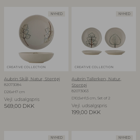
NYHED
NYHED
CREATIVE COLLECTION
CREATIVE COLLECTION
Aubrin Skål, Natur, Stentøj
Aubrin Tallerken, Natur,
82073084
Stentøj
82073063
D26xH7 cm
D10,5xH1,5 cm, Set of 2
Vejl. udsalgspris
569,00
DKK
Vejl. udsalgspris
199,00
DKK
NYHED
NYHED