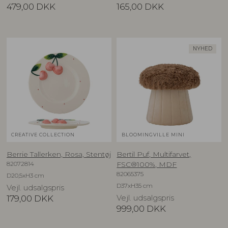
479,00
DKK
165,00
DKK
NYHED
CREATIVE COLLECTION
BLOOMINGVILLE MINI
Berrie Tallerken, Rosa, Stentøj
Bertil Puf, Multifarvet,
82072814
FSC®100%, MDF
82065375
D20,5xH3 cm
D37xH35 cm
Vejl. udsalgspris
179,00
DKK
Vejl. udsalgspris
999,00
DKK