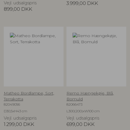
Vejl. udsalgspris
3.999,00
DKK
899,00
DKK
Matheo Bordlampe, Sort,
Remo Hængekøje, Blå,
Terrakotta
Bomuld
82049056
82066473
D30,5xH43 cm
L300(200)xW100 cm
Vejl. udsalgspris
Vejl. udsalgspris
1.299,00
DKK
699,00
DKK