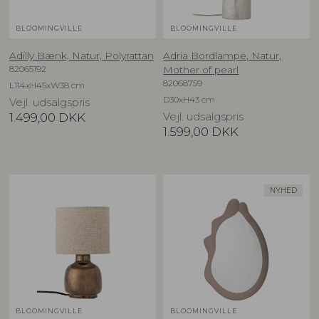
BLOOMINGVILLE
BLOOMINGVILLE
Adilly Bænk, Natur, Polyrattan
Adria Bordlampe, Natur,
82065192
Mother of pearl
82068759
L114xH45xW38 cm
D30xH43 cm
Vejl. udsalgspris
1.499,00
DKK
Vejl. udsalgspris
1.599,00
DKK
NYHED
BLOOMINGVILLE
BLOOMINGVILLE