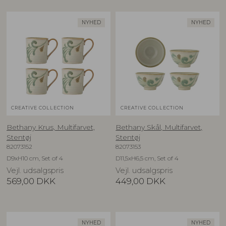
NYHED
NYHED
CREATIVE COLLECTION
CREATIVE COLLECTION
Bethany Krus, Multifarvet,
Bethany Skål, Multifarvet,
Stentøj
Stentøj
82073152
82073153
D9xH10 cm, Set of 4
D11,5xH6,5 cm, Set of 4
Vejl. udsalgspris
Vejl. udsalgspris
569,00
DKK
449,00
DKK
NYHED
NYHED