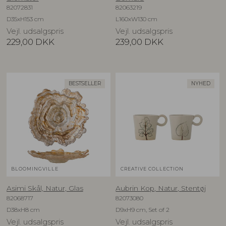
82072831
82063219
D35xH153 cm
L160xW130 cm
Vejl. udsalgspris
Vejl. udsalgspris
229,00
DKK
239,00
DKK
BESTSELLER
NYHED
BLOOMINGVILLE
CREATIVE COLLECTION
Asimi Skål, Natur, Glas
Aubrin Kop, Natur, Stentøj
82068717
82073080
D38xH8 cm
D9xH9 cm, Set of 2
Vejl. udsalgspris
Vejl. udsalgspris