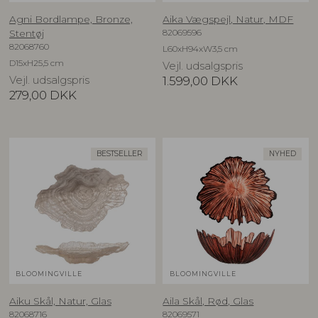
Agni Bordlampe, Bronze,
Aika Vægspejl, Natur, MDF
82069596
Stentøj
82068760
L60xH94xW3,5 cm
D15xH25,5 cm
Vejl. udsalgspris
Vejl. udsalgspris
1.599,00
DKK
279,00
DKK
BESTSELLER
NYHED
BLOOMINGVILLE
BLOOMINGVILLE
Aiku Skål, Natur, Glas
Aila Skål, Rød, Glas
82068716
82069571