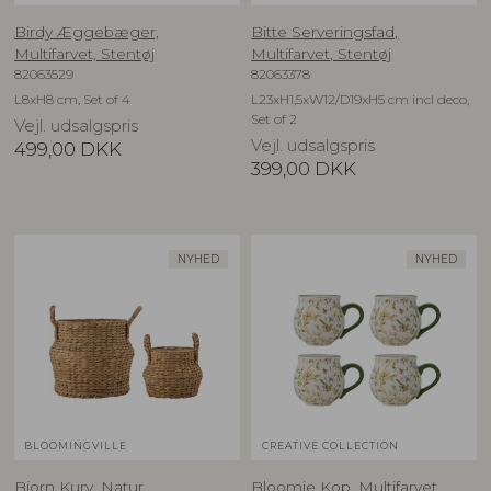
Birdy Æggebæger,
Bitte Serveringsfad,
Multifarvet, Stentøj
Multifarvet, Stentøj
82063529
82063378
L8xH8 cm, Set of 4
L23xH1,5xW12/D19xH5 cm incl deco,
Set of 2
Vejl. udsalgspris
Vejl. udsalgspris
499,00
DKK
399,00
DKK
NYHED
NYHED
BLOOMINGVILLE
CREATIVE COLLECTION
Bjorn Kurv, Natur,
Bloomie Kop, Multifarvet,