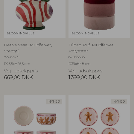
BLOOMINGVILLE
BLOOMINGVILLE
Betiva Vase, Multifarvet,
Bilbao Puf, Multifarvet,
Stentøj
Polyester
82063471
82063605
D23,5xH25,5 cm
D39xH48 cm
Vejl. udsalgspris
Vejl. udsalgspris
669,00
DKK
1.399,00
DKK
NYHED
NYHED