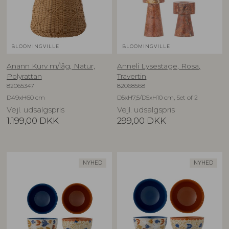
BLOOMINGVILLE
BLOOMINGVILLE
Anann Kurv m/låg, Natur,
Anneli Lysestage, Rosa,
Polyrattan
Travertin
82065347
82068568
D49xH60 cm
D5xH7,5/D5xH10 cm, Set of 2
Vejl. udsalgspris
Vejl. udsalgspris
1.199,00
DKK
299,00
DKK
NYHED
NYHED