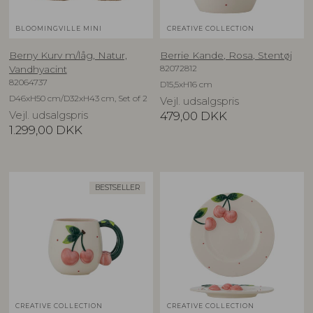
BLOOMINGVILLE MINI
CREATIVE COLLECTION
Berny Kurv m/låg, Natur,
Berrie Kande, Rosa, Stentøj
82072812
Vandhyacint
82064737
D15,5xH16 cm
D46xH50 cm/D32xH43 cm, Set of 2
Vejl. udsalgspris
Vejl. udsalgspris
479,00
DKK
1.299,00
DKK
BESTSELLER
CREATIVE COLLECTION
CREATIVE COLLECTION