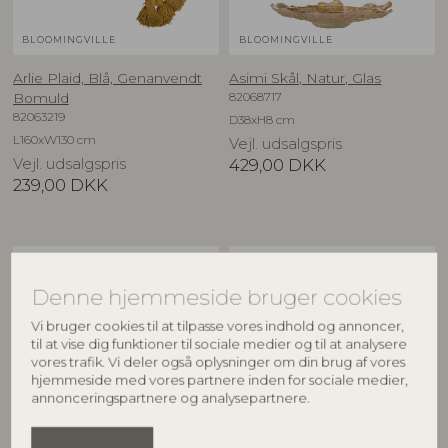
BLOOMINGVILLE
BLOOMINGVILLE
Arlie Plaid, Blå, Genanvendt
Asimi Skål, Natur, Glas
82068717
Bomuld
82063219
D38xH8 cm
L160xW130 cm
Vejl. udsalgspris
Vejl. udsalgspris
429,00
DKK
239,00
DKK
NYHED
NYHED
Denne hjemmeside bruger cookies
Vi bruger cookies til at tilpasse vores indhold og annoncer,
til at vise dig funktioner til sociale medier og til at analysere
vores trafik. Vi deler også oplysninger om din brug af vores
hjemmeside med vores partnere inden for sociale medier,
annonceringspartnere og analysepartnere.
CREATIVE COLLECTION
CREATIVE COLLECTION