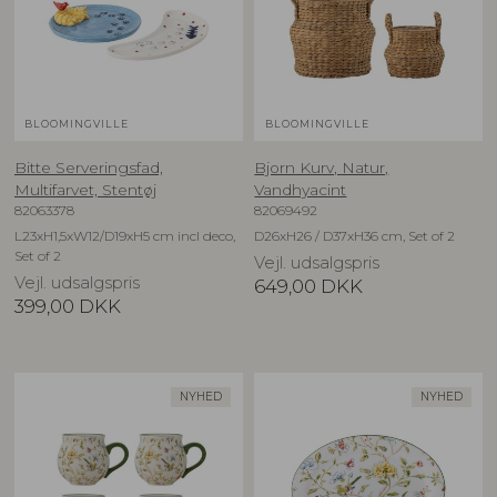
BLOOMINGVILLE
BLOOMINGVILLE
Bitte Serveringsfad,
Bjorn Kurv, Natur,
Multifarvet, Stentøj
Vandhyacint
82063378
82069492
L23xH1,5xW12/D19xH5 cm incl deco,
D26xH26 / D37xH36 cm, Set of 2
Set of 2
Vejl. udsalgspris
Vejl. udsalgspris
649,00
DKK
399,00
DKK
NYHED
NYHED