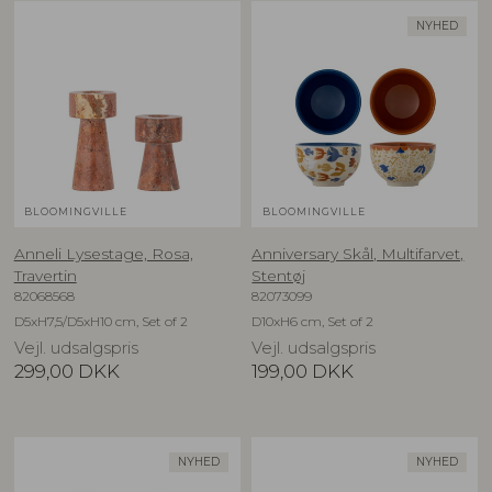
NYHED
BLOOMINGVILLE
BLOOMINGVILLE
Anneli Lysestage, Rosa,
Anniversary Skål, Multifarvet,
Travertin
Stentøj
82068568
82073099
D5xH7,5/D5xH10 cm, Set of 2
D10xH6 cm, Set of 2
Vejl. udsalgspris
Vejl. udsalgspris
299,00
DKK
199,00
DKK
NYHED
NYHED