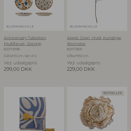
BLOOMINGVILLE
BLOOMINGVILLE
Anniversary Tallerken,
Apple Gren, Hvid, Kunstige
Multifarvet, Stentøj
Blomster
82073098
82072831
D20xH3 cm, Set of 2
D35xH153 cm
Vejl. udsalgspris
Vejl. udsalgspris
299,00
DKK
229,00
DKK
BESTSELLER