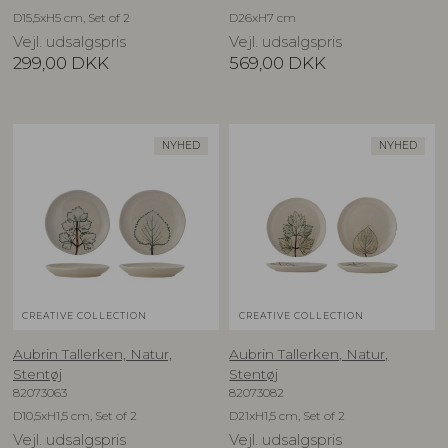
D15,5xH5 cm, Set of 2
D26xH7 cm
Vejl. udsalgspris
Vejl. udsalgspris
299,00
DKK
569,00
DKK
NYHED
NYHED
CREATIVE COLLECTION
CREATIVE COLLECTION
Aubrin Tallerken, Natur,
Aubrin Tallerken, Natur,
Stentøj
Stentøj
82073063
82073082
D10,5xH1,5 cm, Set of 2
D21xH1,5 cm, Set of 2
Vejl. udsalgspris
Vejl. udsalgspris