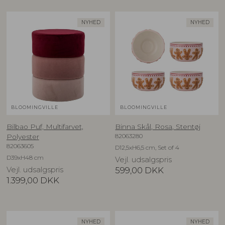
NYHED
NYHED
BLOOMINGVILLE
BLOOMINGVILLE
Bilbao Puf, Multifarvet,
Binna Skål, Rosa, Stentøj
82063280
Polyester
82063605
D12,5xH6,5 cm, Set of 4
D39xH48 cm
Vejl. udsalgspris
Vejl. udsalgspris
599,00
DKK
1.399,00
DKK
NYHED
NYHED