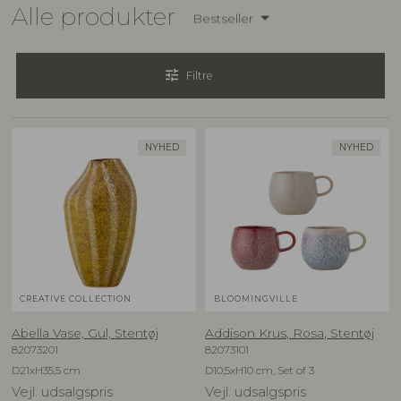
Alle produkter
Bestseller
tune
Filtre
NYHED
NYHED
CREATIVE COLLECTION
BLOOMINGVILLE
Abella Vase, Gul, Stentøj
Addison Krus, Rosa, Stentøj
82073201
82073101
D21xH35,5 cm
D10,5xH10 cm, Set of 3
Vejl. udsalgspris
Vejl. udsalgspris