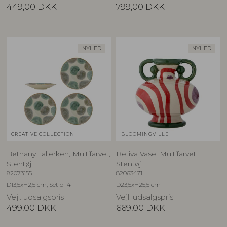
449,00
DKK
799,00
DKK
NYHED
NYHED
CREATIVE COLLECTION
BLOOMINGVILLE
Bethany Tallerken, Multifarvet,
Betiva Vase, Multifarvet,
Stentøj
Stentøj
82073155
82063471
D13,5xH2,5 cm, Set of 4
D23,5xH25,5 cm
Vejl. udsalgspris
Vejl. udsalgspris
499,00
DKK
669,00
DKK