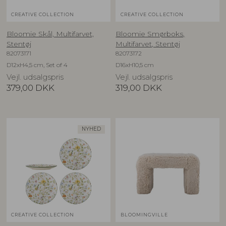
CREATIVE COLLECTION
CREATIVE COLLECTION
Bloomie Skål, Multifarvet,
Bloomie Smørboks,
Stentøj
Multifarvet, Stentøj
82073171
82073172
D12xH4,5 cm, Set of 4
D16xH10,5 cm
Vejl. udsalgspris
Vejl. udsalgspris
379,00
DKK
319,00
DKK
NYHED
CREATIVE COLLECTION
BLOOMINGVILLE