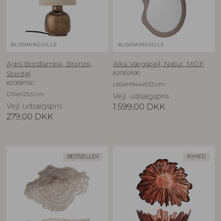
BLOOMINGVILLE
BLOOMINGVILLE
Agni Bordlampe, Bronze,
Aika Vægspejl, Natur, MDF
82069596
Stentøj
82068760
L60xH94xW3,5 cm
D15xH25,5 cm
Vejl. udsalgspris
Vejl. udsalgspris
1.599,00
DKK
279,00
DKK
BESTSELLER
NYHED