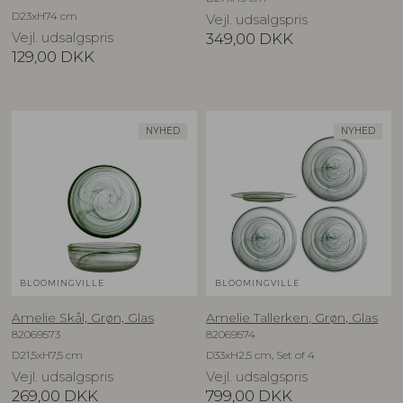
D23xH74 cm
Vejl. udsalgspris
Vejl. udsalgspris
349,00
DKK
129,00
DKK
NYHED
NYHED
BLOOMINGVILLE
BLOOMINGVILLE
Amelie Skål, Grøn, Glas
Amelie Tallerken, Grøn, Glas
82069573
82069574
D21,5xH7,5 cm
D33xH2,5 cm, Set of 4
Vejl. udsalgspris
Vejl. udsalgspris
269,00
DKK
799,00
DKK