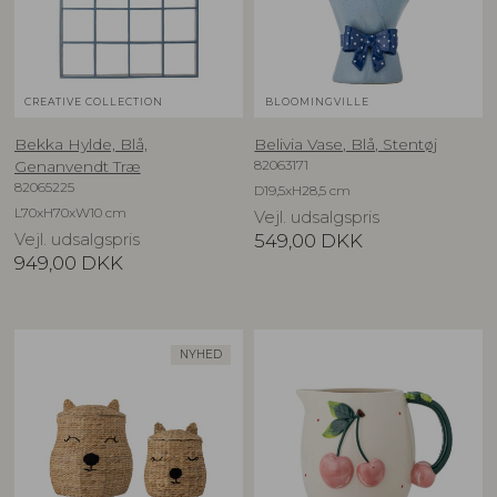
CREATIVE COLLECTION
BLOOMINGVILLE
Bekka Hylde, Blå,
Belivia Vase, Blå, Stentøj
82063171
Genanvendt Træ
82065225
D19,5xH28,5 cm
L70xH70xW10 cm
Vejl. udsalgspris
Vejl. udsalgspris
549,00
DKK
949,00
DKK
NYHED