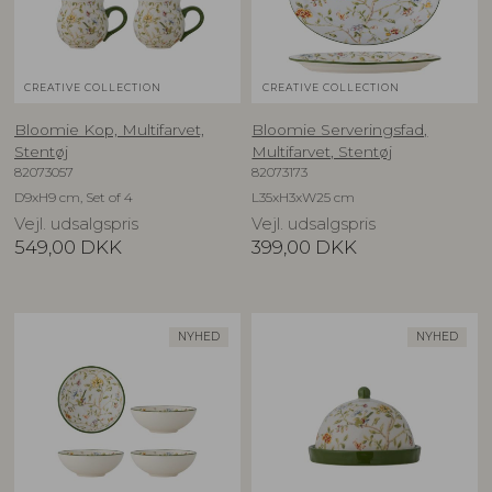
CREATIVE COLLECTION
CREATIVE COLLECTION
Bloomie Kop, Multifarvet,
Bloomie Serveringsfad,
Stentøj
Multifarvet, Stentøj
82073057
82073173
D9xH9 cm, Set of 4
L35xH3xW25 cm
Vejl. udsalgspris
Vejl. udsalgspris
549,00
DKK
399,00
DKK
NYHED
NYHED