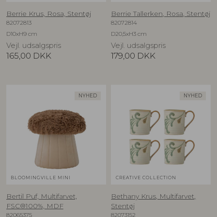
Berrie Krus, Rosa, Stentøj
Berrie Tallerken, Rosa, Stentøj
82072813
82072814
D10xH9 cm
D20,5xH3 cm
Vejl. udsalgspris
Vejl. udsalgspris
165,00
DKK
179,00
DKK
NYHED
NYHED
BLOOMINGVILLE MINI
CREATIVE COLLECTION
Bertil Puf, Multifarvet,
Bethany Krus, Multifarvet,
FSC®100%, MDF
Stentøj
82065375
82073152