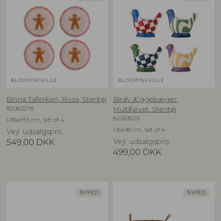
BLOOMINGVILLE
BLOOMINGVILLE
Binna Tallerken, Rosa, Stentøj
Birdy Æggebæger,
82063278
Multifarvet, Stentøj
82063529
D16xH1,5 cm, Set of 4
L8xH8 cm, Set of 4
Vejl. udsalgspris
549,00
DKK
Vejl. udsalgspris
499,00
DKK
NYHED
NYHED