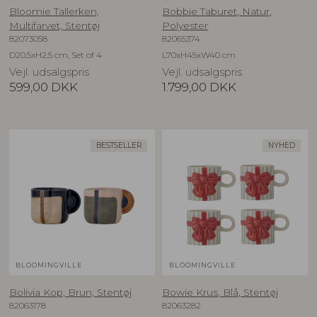
Bloomie Tallerken,
Bobbie Taburet, Natur,
Multifarvet, Stentøj
Polyester
82073058
82065374
D20,5xH2,5 cm, Set of 4
L70xH45xW40 cm
Vejl. udsalgspris
Vejl. udsalgspris
599,00
DKK
1.799,00
DKK
BESTSELLER
NYHED
BLOOMINGVILLE
BLOOMINGVILLE
Bolivia Kop, Brun, Stentøj
Bowie Krus, Blå, Stentøj
82063178
82063282