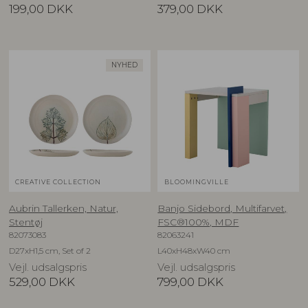
199,00
DKK
379,00
DKK
NYHED
CREATIVE COLLECTION
BLOOMINGVILLE
Aubrin Tallerken, Natur,
Banjo Sidebord, Multifarvet,
Stentøj
FSC®100%, MDF
82073083
82063241
D27xH1,5 cm, Set of 2
L40xH48xW40 cm
Vejl. udsalgspris
Vejl. udsalgspris
529,00
DKK
799,00
DKK