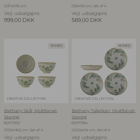
D37xH35 cm
D9xH10 cm, Set of 4
Vejl. udsalgspris
Vejl. udsalgspris
999,00
DKK
569,00
DKK
NYHED
NYHED
CREATIVE COLLECTION
CREATIVE COLLECTION
Bethany Skål, Multifarvet,
Bethany Tallerken, Multifarvet,
Stentøj
Stentøj
82073153
82073154
D11,5xH6,5 cm, Set of 4
D20,5xH4 cm, Set of 4
Vejl. udsalgspris
Vejl. udsalgspris