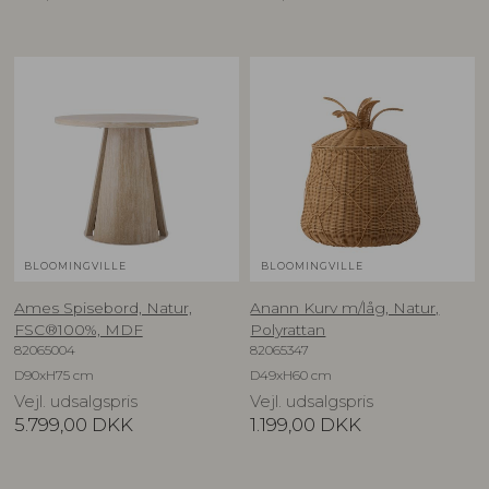
BLOOMINGVILLE
BLOOMINGVILLE
Ames Spisebord, Natur,
Anann Kurv m/låg, Natur,
FSC®100%, MDF
Polyrattan
82065004
82065347
D90xH75 cm
D49xH60 cm
Vejl. udsalgspris
Vejl. udsalgspris
5.799,00
DKK
1.199,00
DKK