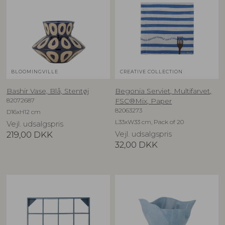
BLOOMINGVILLE
CREATIVE COLLECTION
Bashir Vase, Blå, Stentøj
Begonia Serviet, Multifarvet,
82072687
FSC®Mix, Paper
82063273
D16xH12 cm
L33xW33 cm, Pack of 20
Vejl. udsalgspris
219,00
DKK
Vejl. udsalgspris
32,00
DKK