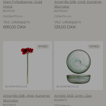
Alani Fyrfadsstage, Guld,
Amaryllis Stilk, Hvid, Kunstige
Metal
Blomster
82072113
82073040
D40,5xH70 cm
D23xH74 cm
Vejl. udsalgspris
Vejl. udsalgspris
699,00
DKK
129,00
DKK
NYHED
NYHED
BLOOMINGVILLE
BLOOMINGVILLE
Amaryllis Stilk, Rød, Kunstige
Amelie Skål, Grøn, Glas
82069572
Blomster
82073043
D27xH9 cm