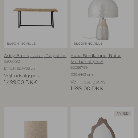
BLOOMINGVILLE
BLOOMINGVILLE
Adilly Bænk, Natur, Polyrattan
Adria Bordlampe, Natur,
82065192
Mother of pearl
82068759
L114xH45xW38 cm
D30xH43 cm
Vejl. udsalgspris
1.499,00
DKK
Vejl. udsalgspris
1.599,00
DKK
NYHED