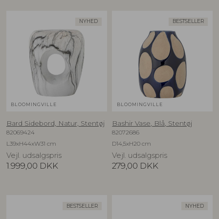
NYHED
BESTSELLER
BLOOMINGVILLE
BLOOMINGVILLE
Bard Sidebord, Natur, Stentøj
Bashir Vase, Blå, Stentøj
82069424
82072686
L39xH44xW31 cm
D14,5xH20 cm
Vejl. udsalgspris
Vejl. udsalgspris
1.999,00
DKK
279,00
DKK
BESTSELLER
NYHED