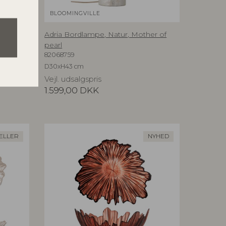
BLOOMINGVILLE
Adria Bordlampe, Natur, Mother of
pearl
82068759
D30xH43 cm
Vejl. udsalgspris
1.599,00
DKK
ELLER
NYHED