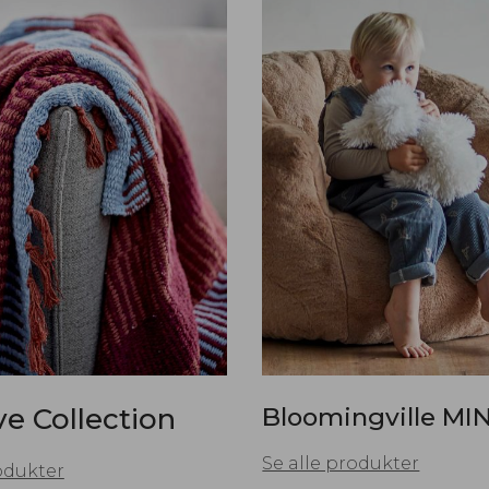
ve Collection
Bloomingville MIN
Se alle produkter
odukter