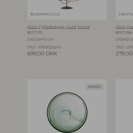
BLOOMINGVILLE
CREATI
Alani Fyrfadsstage, Guld, Metal
Alea Vas
82072113
82073184
D40,5xH70 cm
D13xH21 
Vejl. udsalgspris
Vejl. ud
699,00
DKK
279,00
NYHED