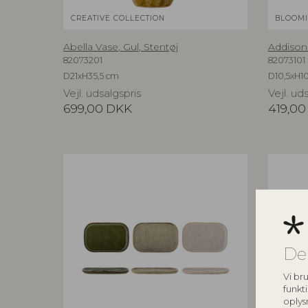
CREATIVE COLLECTION
BLOOMI
Abella Vase, Gul, Stentøj
Addison 
82073201
82073101
D21xH35,5 cm
D10,5xH10
Vejl. udsalgspris
Vejl. ud
699,00
DKK
419,00
De
Vi bru
funkti
oplys