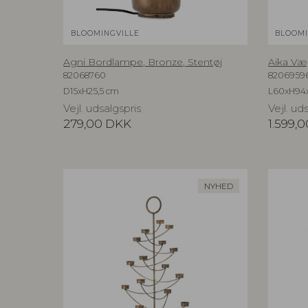
BLOOMINGVILLE
BLOOMI
Agni Bordlampe, Bronze, Stentøj
Aika Væ
82068760
8206959
D15xH25,5 cm
L60xH94
Vejl. udsalgspris
Vejl. ud
279,00
DKK
1.599,0
NYHED