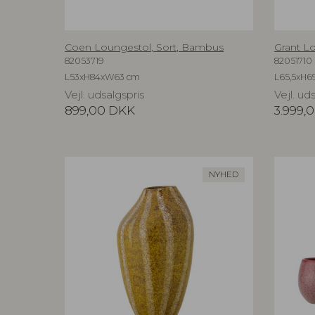
Coen Loungestol, Sort, Bambus
Grant Lo
82053719
82051710
L53xH84xW63 cm
L65,5xH6
Vejl. udsalgspris
Vejl. ud
899,00
DKK
3.999,
NYHED