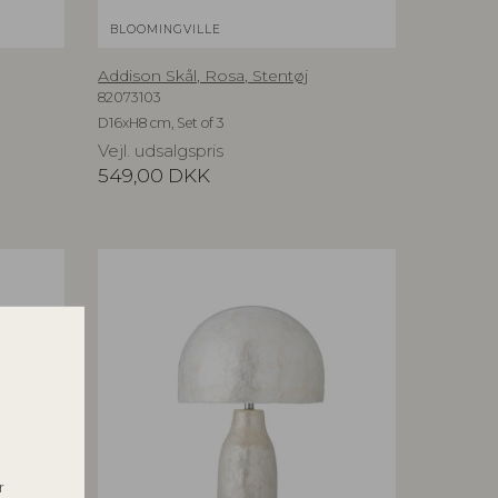
BLOOMINGVILLE
Addison Skål, Rosa, Stentøj
82073103
D16xH8 cm, Set of 3
Vejl. udsalgspris
549,00
DKK
r