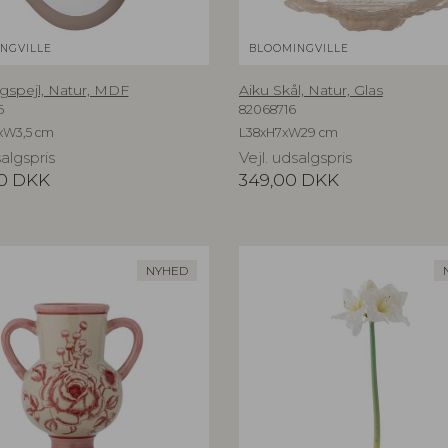
NGVILLE
BLOOMINGVILLE
gspejl, Natur, MDF
Aiku Skål, Natur, Glas
6
82068716
xW3,5 cm
L38xH7xW29 cm
salgspris
Vejl. udsalgspris
0
DKK
349,00
DKK
NYHED