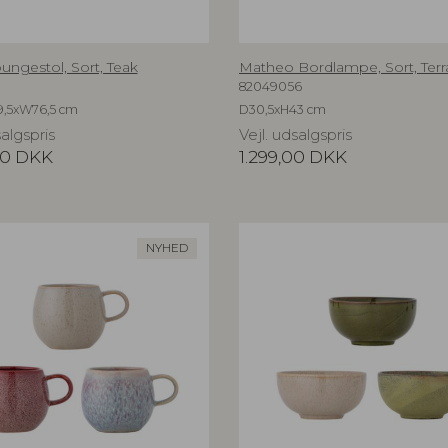
ungestol, Sort, Teak
Matheo Bordlampe, Sort, Terr
82049056
9,5xW76,5 cm
D30,5xH43 cm
salgspris
Vejl. udsalgspris
00
DKK
1.299,00
DKK
NYHED