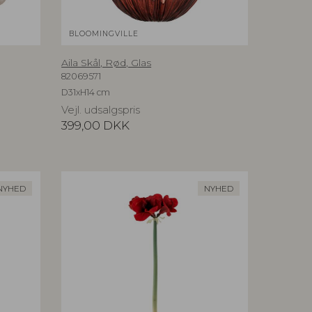
BLOOMINGVILLE
Aila Skål, Rød, Glas
82069571
D31xH14 cm
Vejl. udsalgspris
399,00
DKK
NYHED
NYHED