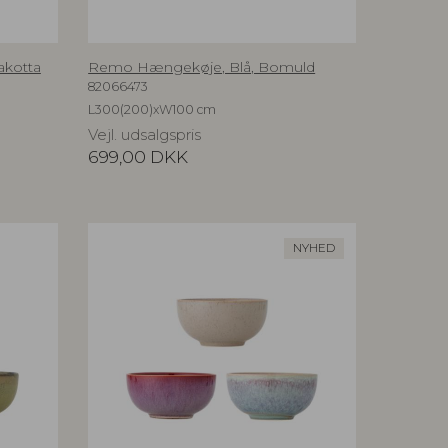
akotta
Remo Hængekøje, Blå, Bomuld
82066473
L300(200)xW100 cm
Vejl. udsalgspris
699,00
DKK
NYHED