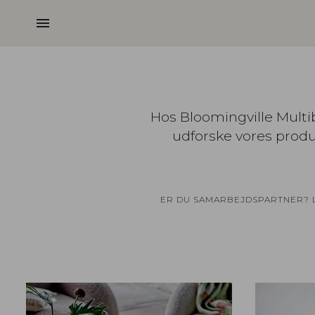
menu
Hos Bloomingville Multib
udforske vores produk
ER DU SAMARBEJDSPARTNER? LO