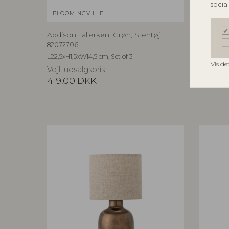
socia
BLOOMINGVILLE
BLOOMI
Addison Tallerken, Grøn, Stentøj
Addison 
82072706
82073102
L22,5xH1,5xW14,5 cm, Set of 3
L22,5xH1,5
Vis de
Vejl. udsalgspris
Vejl. ud
419,00
DKK
419,00