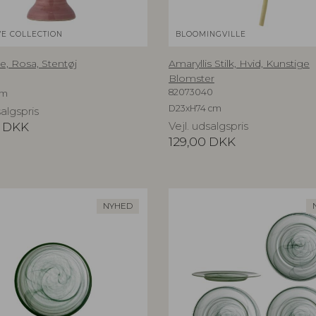
VE COLLECTION
BLOOMINGVILLE
e, Rosa, Stentøj
Amaryllis Stilk, Hvid, Kunstige
Blomster
82073040
cm
D23xH74 cm
salgspris
DKK
Vejl. udsalgspris
129,00
DKK
NYHED