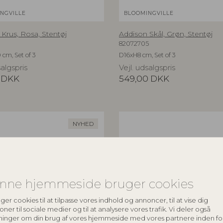
NGVILLE
BLOOMINGVILLE
Krus, Rosa, Stentøj
Addison Skål, Grøn, Stentøj
82072705
 cm, Set of 3
D16xH8 cm, Set of 3
salgspris
Vejl. udsalgspris
DKK
549,00
DKK
NYHED
nne hjemmeside bruger cookies
ger cookies til at tilpasse vores indhold og annoncer, til at vise dig
oner til sociale medier og til at analysere vores trafik. Vi deler også
ninger om din brug af vores hjemmeside med vores partnere inden fo