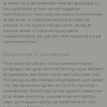
at kombinere det praktiske med det æstetiske. Du
kan også skabe et helt nyt og hyggeligt
hjemmekontor med vores dekorative kontorartikler,
så det bliver et inspirerende sted at sidde og
arbejde. Vi har også et håndplukket udvalg af
smukke æsker til opbevaring og pæne
magasinholdere, der gør det hele meget rarere på
hjemmekontoret.
Boliginteriør til soveværelset
Få et fuldendt udtryk i dit soveværelse med et
sengegavl, der giver en hotel-feeling, og et lækkert
sengetæppe, der skruer op for det luksuriøse look.
Put dejlige puder ovenpå sengetæppet, som passer
ind i det farvetema og den stil, som du har valgt i
soveværelset. Bloomingville har også en masse nips
til at skabe stemning i soveværelset som duftlys,
vaser, gulvtæpper, spejle og bløde tekstiler. Det