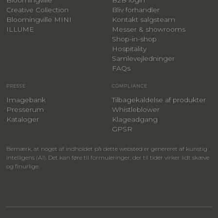
Creative Collection
Bliv forhandler
Bloomingville MINI
Kontakt salgsteam
ILLUME
Messer & showrooms
Shop-in-shop
Hospitality
Samlevejledninger
FAQs
PRESSE
COMPLIANCE
Imagebank
Tilbagekaldelse af produkter
Presserum
Whistleblower
Kataloger
Klageadgang
GPSR
Bemærk, at noget af indholdet på dette websted er genereret af kunstig
intelligens (AI). Det kan føre til formuleringer, der til tider virker lidt skæve
og finurlige.