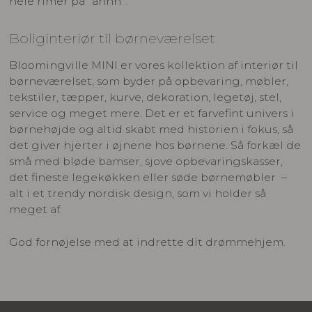
hele rimer på “ahhh”.
Boliginteriør til børneværelset
Bloomingville MINI er vores kollektion af interiør til
børneværelset, som byder på opbevaring, møbler,
tekstiler, tæpper, kurve, dekoration, legetøj, stel,
service og meget mere. Det er et farvefint univers i
børnehøjde og altid skabt med historien i fokus, så
det giver hjerter i øjnene hos børnene. Så forkæl de
små med bløde bamser, sjove opbevaringskasser,
det fineste legekøkken eller søde børnemøbler –
alt i et trendy nordisk design, som vi holder så
meget af.
God fornøjelse med at indrette dit drømmehjem.