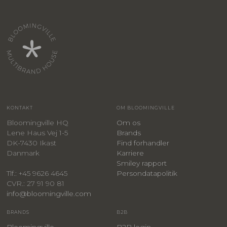
KONTAKT
OM BLOOMINGVILLE
Bloomingville HQ
Om os
Lene Haus Vej 1-5
Brands
DK-7430 Ikast
Find forhandler
Danmark
Karriere
Smiley rapport
Persondatapolitik
Tlf.: +45 9626 4645
CVR.: 27 91 90 81
info@bloomingville.com
BRANDS
B2B
Bloomingville
B2B login