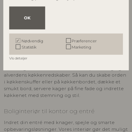
indrette hjemmets hjerterum. Vi har også masser af
opbevaring til stuen, der både er funktionel og
stemningsfuld. Det er alt fra stilrene
OK
magasinholdere til kasser i naturmaterialer.
Boliginteriør til køkkenet
Nødvendig
Præferencer
Statistik
Marketing
Vi har alt, hvad du drømmer om til at indrette et
smukt køkken
i moderne skandinavisk stil. Se vores
Vis detaljer
store udvalg af stel i stentøj, skærebrætter,
serveringsfade, bakker, krukker til opbevaring og
alverdens køkkenredskaber. Så kan du skabe orden
i køkkenskuffer eller på køkkenbordet, dække et
smukt bord, servere kager på fine fade og indrette
køkkenet med stemning og stil.
Boliginteriør til kontor og entré
Indret din entré med knager, spejle og smarte
opbevaringsløsninger. Vores interiør gør det muligt