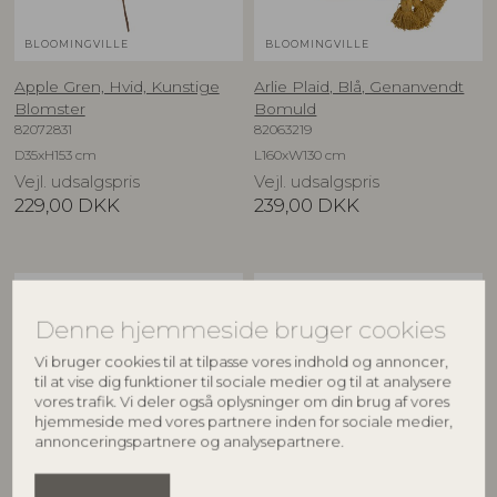
BLOOMINGVILLE
BLOOMINGVILLE
Apple Gren, Hvid, Kunstige
Arlie Plaid, Blå, Genanvendt
Blomster
Bomuld
82072831
82063219
D35xH153 cm
L160xW130 cm
Vejl. udsalgspris
Vejl. udsalgspris
229,00
DKK
239,00
DKK
BESTSELLER
NYHED
Denne hjemmeside bruger cookies
Vi bruger cookies til at tilpasse vores indhold og annoncer,
til at vise dig funktioner til sociale medier og til at analysere
vores trafik. Vi deler også oplysninger om din brug af vores
hjemmeside med vores partnere inden for sociale medier,
annonceringspartnere og analysepartnere.
BLOOMINGVILLE
CREATIVE COLLECTION