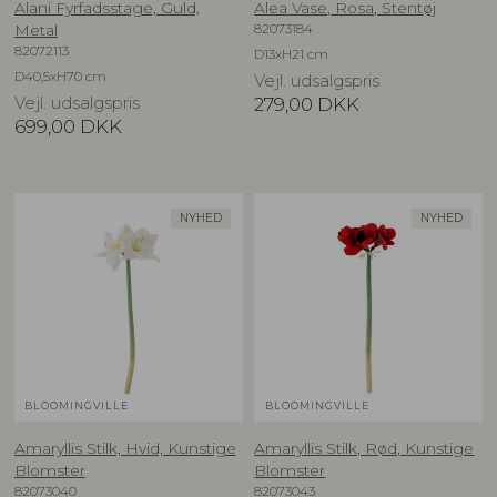
Alani Fyrfadsstage, Guld,
Alea Vase, Rosa, Stentøj
82073184
Metal
82072113
D13xH21 cm
D40,5xH70 cm
Vejl. udsalgspris
Vejl. udsalgspris
279,00
DKK
699,00
DKK
NYHED
NYHED
BLOOMINGVILLE
BLOOMINGVILLE
Amaryllis Stilk, Hvid, Kunstige
Amaryllis Stilk, Rød, Kunstige
Blomster
Blomster
82073040
82073043