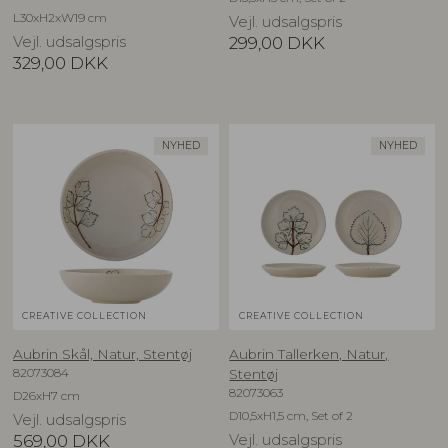
L30xH2xW19 cm
Vejl. udsalgspris
Vejl. udsalgspris
299,00
DKK
329,00
DKK
NYHED
NYHED
CREATIVE COLLECTION
CREATIVE COLLECTION
Aubrin Skål, Natur, Stentøj
Aubrin Tallerken, Natur,
82073084
Stentøj
82073063
D26xH7 cm
D10,5xH1,5 cm, Set of 2
Vejl. udsalgspris
569,00
DKK
Vejl. udsalgspris