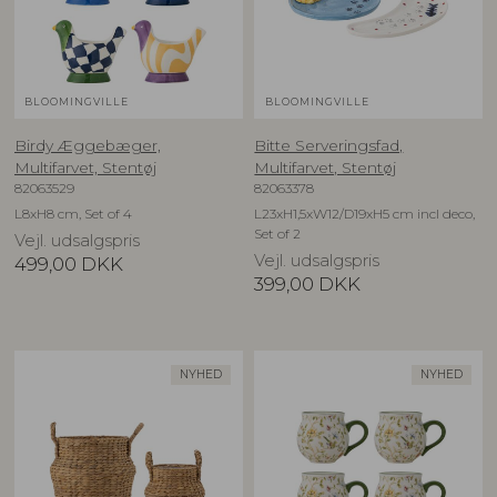
BLOOMINGVILLE
BLOOMINGVILLE
Birdy Æggebæger,
Bitte Serveringsfad,
Multifarvet, Stentøj
Multifarvet, Stentøj
82063529
82063378
L8xH8 cm, Set of 4
L23xH1,5xW12/D19xH5 cm incl deco,
Set of 2
Vejl. udsalgspris
Vejl. udsalgspris
499,00
DKK
399,00
DKK
NYHED
NYHED