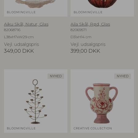
BLOOMINGVILLE
BLOOMINGVILLE
Aiku Skål, Natur, Glas
Aila Skål, Rød, Glas
82068716
82069571
L38xH7xW29 cm
D31xH14 cm
Vejl. udsalgspris
Vejl. udsalgspris
349,00
DKK
399,00
DKK
NYHED
NYHED
BLOOMINGVILLE
CREATIVE COLLECTION