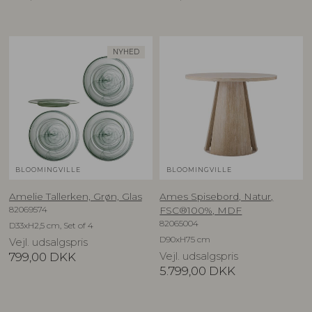
NYHED
BLOOMINGVILLE
BLOOMINGVILLE
Amelie Tallerken, Grøn, Glas
Ames Spisebord, Natur,
82069574
FSC®100%, MDF
82065004
D33xH2,5 cm, Set of 4
D90xH75 cm
Vejl. udsalgspris
799,00
DKK
Vejl. udsalgspris
5.799,00
DKK