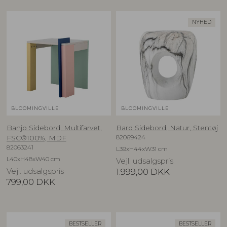
NYHED
BLOOMINGVILLE
BLOOMINGVILLE
Banjo Sidebord, Multifarvet,
Bard Sidebord, Natur, Stentøj
82069424
FSC®100%, MDF
82063241
L39xH44xW31 cm
L40xH48xW40 cm
Vejl. udsalgspris
Vejl. udsalgspris
1.999,00
DKK
799,00
DKK
BESTSELLER
BESTSELLER