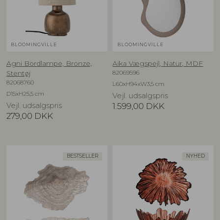
BLOOMINGVILLE
BLOOMINGVILLE
Agni Bordlampe, Bronze,
Aika Vægspejl, Natur, MDF
82069596
Stentøj
82068760
L60xH94xW3,5 cm
D15xH25,5 cm
Vejl. udsalgspris
Vejl. udsalgspris
1.599,00
DKK
279,00
DKK
BESTSELLER
NYHED