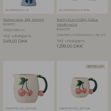
BLOOMINGVILLE
BLOOMINGVILLE MINI
Belivia Vase, Blå, Stentøj
Berny Kurv m/låg, Natur,
82063171
Vandhyacint
82064737
D19,5xH28,5 cm
D46xH50 cm/D32xH43 cm, Set of 2
Vejl. udsalgspris
549,00
DKK
Vejl. udsalgspris
1.299,00
DKK
BESTSELLER
CREATIVE COLLECTION
CREATIVE COLLECTION