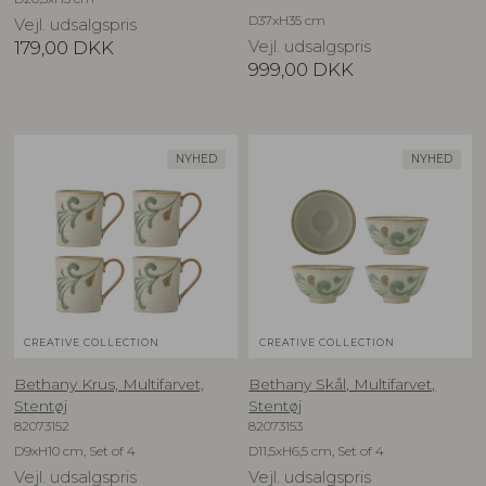
D37xH35 cm
Vejl. udsalgspris
179,00
DKK
Vejl. udsalgspris
999,00
DKK
NYHED
NYHED
CREATIVE COLLECTION
CREATIVE COLLECTION
Bethany Krus, Multifarvet,
Bethany Skål, Multifarvet,
Stentøj
Stentøj
82073152
82073153
D9xH10 cm, Set of 4
D11,5xH6,5 cm, Set of 4
Vejl. udsalgspris
Vejl. udsalgspris