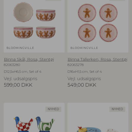
BLOOMINGVILLE
BLOOMINGVILLE
Binna Skål, Rosa, Stentøj
Binna Tallerken, Rosa, Stentøj
82063280
82063278
D12,5xH6,5 cm, Set of 4
D16xH1,5 cm, Set of 4
Vejl. udsalgspris
Vejl. udsalgspris
599,00
DKK
549,00
DKK
NYHED
NYHED