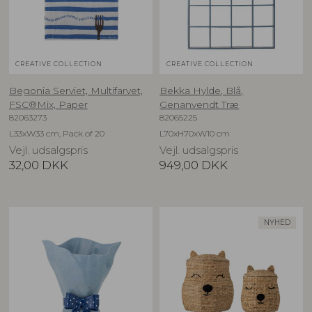
CREATIVE COLLECTION
CREATIVE COLLECTION
Begonia Serviet, Multifarvet,
Bekka Hylde, Blå,
FSC®Mix, Paper
Genanvendt Træ
82063273
82065225
L33xW33 cm, Pack of 20
L70xH70xW10 cm
Vejl. udsalgspris
Vejl. udsalgspris
32,00
DKK
949,00
DKK
NYHED