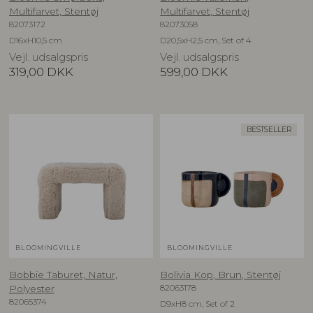
Multifarvet, Stentøj
Multifarvet, Stentøj
82073172
82073058
D16xH10,5 cm
D20,5xH2,5 cm, Set of 4
Vejl. udsalgspris
Vejl. udsalgspris
319,00
DKK
599,00
DKK
BESTSELLER
BLOOMINGVILLE
BLOOMINGVILLE
Bobbie Taburet, Natur,
Bolivia Kop, Brun, Stentøj
82063178
Polyester
82065374
D9xH8 cm, Set of 2