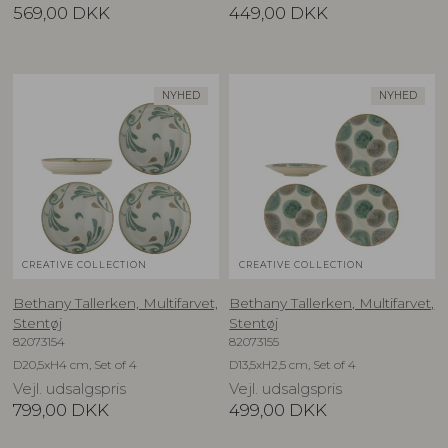
569,00
DKK
449,00
DKK
NYHED
NYHED
CREATIVE COLLECTION
CREATIVE COLLECTION
Bethany Tallerken, Multifarvet,
Bethany Tallerken, Multifarvet,
Stentøj
Stentøj
82073154
82073155
D20,5xH4 cm, Set of 4
D13,5xH2,5 cm, Set of 4
Vejl. udsalgspris
Vejl. udsalgspris
799,00
DKK
499,00
DKK