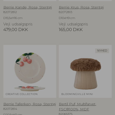
Berrie Kande, Rosa, Stentøj
Berrie Krus, Rosa, Stentøj
82072812
82072813
D15,5xH16 cm
D10xH9 cm
Vejl. udsalgspris
Vejl. udsalgspris
479,00
DKK
165,00
DKK
NYHED
CREATIVE COLLECTION
BLOOMINGVILLE MINI
Berrie Tallerken, Rosa, Stentøj
Bertil Puf, Multifarvet,
82072814
FSC®100%, MDF
82065375
D20,5xH3 cm