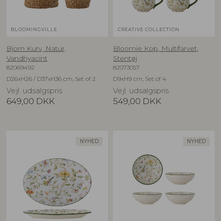
BLOOMINGVILLE
CREATIVE COLLECTION
Bjorn Kurv, Natur,
Bloomie Kop, Multifarvet,
Vandhyacint
Stentøj
82069492
82073057
D26xH26 / D37xH36 cm, Set of 2
D9xH9 cm, Set of 4
Vejl. udsalgspris
Vejl. udsalgspris
649,00
DKK
549,00
DKK
NYHED
NYHED