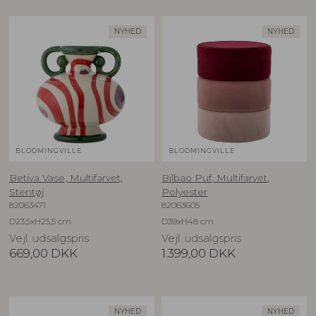
NYHED
NYHED
BLOOMINGVILLE
BLOOMINGVILLE
Betiva Vase, Multifarvet,
Bilbao Puf, Multifarvet,
Stentøj
Polyester
82063471
82063605
D23,5xH25,5 cm
D39xH48 cm
Vejl. udsalgspris
Vejl. udsalgspris
669,00
DKK
1.399,00
DKK
NYHED
NYHED