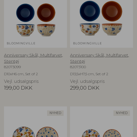
BLOOMINGVILLE
BLOOMINGVILLE
Anniversary Skål, Multifarvet,
Anniversary Skål, Multifarvet,
Stentøj
Stentøj
82073099
82073100
D10xH6 cm, Set of 2
D13,5xH7,5 cm, Set of 2
Vejl. udsalgspris
Vejl. udsalgspris
199,00
DKK
299,00
DKK
NYHED
NYHED