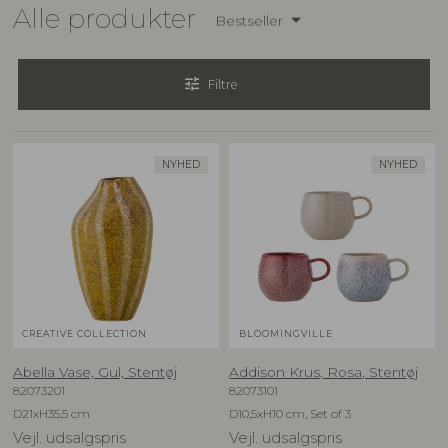
Alle produkter
Bestseller
tune
Filtre
NYHED
NYHED
CREATIVE COLLECTION
BLOOMINGVILLE
Abella Vase, Gul, Stentøj
Addison Krus, Rosa, Stentøj
82073201
82073101
D21xH35,5 cm
D10,5xH10 cm, Set of 3
Vejl. udsalgspris
Vejl. udsalgspris