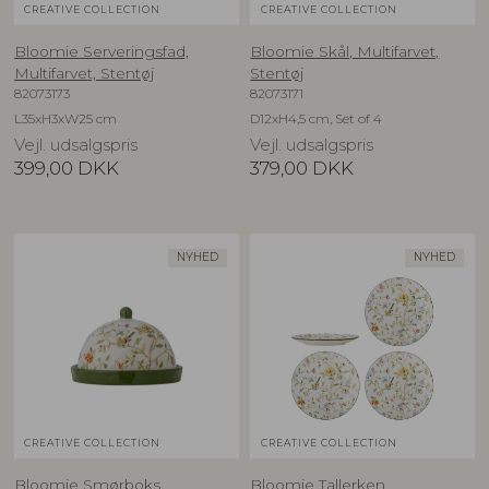
CREATIVE COLLECTION
CREATIVE COLLECTION
Bloomie Serveringsfad,
Bloomie Skål, Multifarvet,
Multifarvet, Stentøj
Stentøj
82073173
82073171
L35xH3xW25 cm
D12xH4,5 cm, Set of 4
Vejl. udsalgspris
Vejl. udsalgspris
399,00
DKK
379,00
DKK
NYHED
NYHED
CREATIVE COLLECTION
CREATIVE COLLECTION
Bloomie Smørboks,
Bloomie Tallerken,