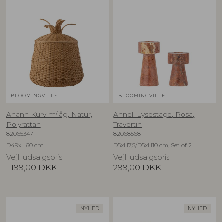
BLOOMINGVILLE
BLOOMINGVILLE
Anann Kurv m/låg, Natur,
Anneli Lysestage, Rosa,
Polyrattan
Travertin
82065347
82068568
D49xH60 cm
D5xH7,5/D5xH10 cm, Set of 2
Vejl. udsalgspris
Vejl. udsalgspris
1.199,00
DKK
299,00
DKK
NYHED
NYHED