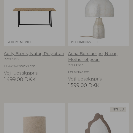
BLOOMINGVILLE
BLOOMINGVILLE
Adilly Bænk, Natur, Polyrattan
Adria Bordlampe, Natur,
82065192
Mother of pearl
82068759
L114xH45xW38 cm
D30xH43 cm
Vejl. udsalgspris
1.499,00
DKK
Vejl. udsalgspris
1.599,00
DKK
NYHED