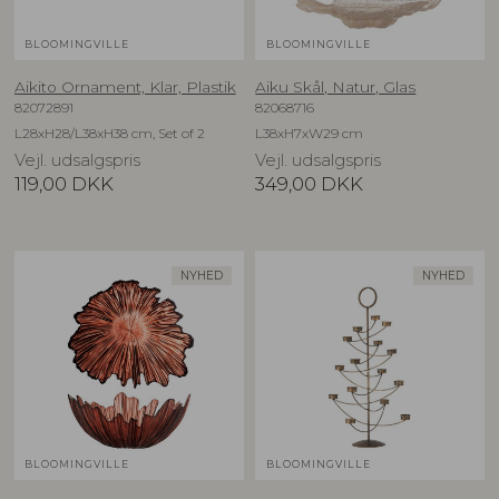
BLOOMINGVILLE
BLOOMINGVILLE
Aikito Ornament, Klar, Plastik
Aiku Skål, Natur, Glas
82072891
82068716
L28xH28/L38xH38 cm, Set of 2
L38xH7xW29 cm
Vejl. udsalgspris
Vejl. udsalgspris
119,00
DKK
349,00
DKK
NYHED
NYHED
BLOOMINGVILLE
BLOOMINGVILLE