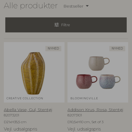
Alle produkter
Bestseller
tune
Filtre
NYHED
NYHED
CREATIVE COLLECTION
BLOOMINGVILLE
Abella Vase, Gul, Stentøj
Addison Krus, Rosa, Stentøj
82073201
82073101
D21xH35,5 cm
D10,5xH10 cm, Set of 3
Vejl. udsalgspris
Vejl. udsalgspris