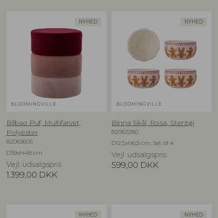
NYHED
NYHED
BLOOMINGVILLE
BLOOMINGVILLE
Bilbao Puf, Multifarvet,
Binna Skål, Rosa, Stentøj
82063280
Polyester
82063605
D12,5xH6,5 cm, Set of 4
D39xH48 cm
Vejl. udsalgspris
Vejl. udsalgspris
599,00
DKK
1.399,00
DKK
NYHED
NYHED