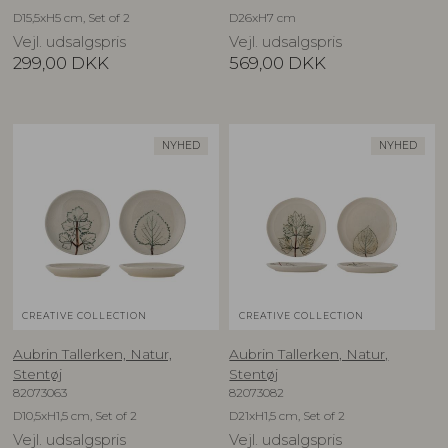
D15,5xH5 cm, Set of 2
D26xH7 cm
Vejl. udsalgspris
Vejl. udsalgspris
299,00
DKK
569,00
DKK
NYHED
NYHED
CREATIVE COLLECTION
CREATIVE COLLECTION
Aubrin Tallerken, Natur,
Aubrin Tallerken, Natur,
Stentøj
Stentøj
82073063
82073082
D10,5xH1,5 cm, Set of 2
D21xH1,5 cm, Set of 2
Vejl. udsalgspris
Vejl. udsalgspris