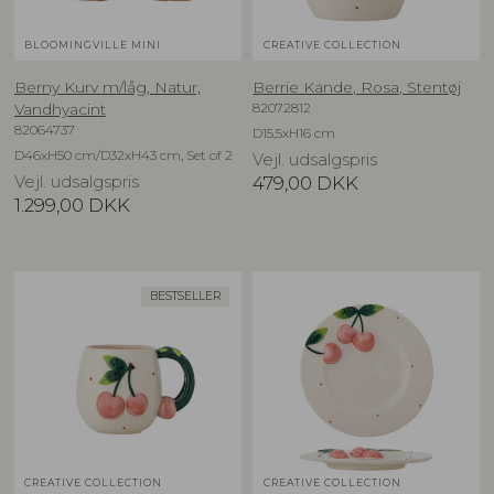
BLOOMINGVILLE MINI
CREATIVE COLLECTION
Berny Kurv m/låg, Natur,
Berrie Kande, Rosa, Stentøj
82072812
Vandhyacint
82064737
D15,5xH16 cm
D46xH50 cm/D32xH43 cm, Set of 2
Vejl. udsalgspris
Vejl. udsalgspris
479,00
DKK
1.299,00
DKK
BESTSELLER
CREATIVE COLLECTION
CREATIVE COLLECTION