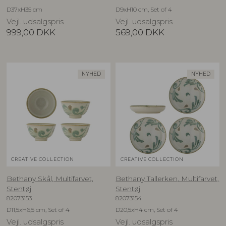
D37xH35 cm
D9xH10 cm, Set of 4
Vejl. udsalgspris
Vejl. udsalgspris
999,00
DKK
569,00
DKK
NYHED
NYHED
CREATIVE COLLECTION
CREATIVE COLLECTION
Bethany Skål, Multifarvet,
Bethany Tallerken, Multifarvet,
Stentøj
Stentøj
82073153
82073154
D11,5xH6,5 cm, Set of 4
D20,5xH4 cm, Set of 4
Vejl. udsalgspris
Vejl. udsalgspris