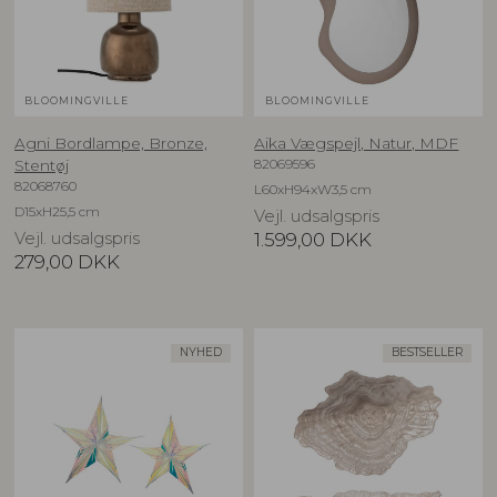
BLOOMINGVILLE
BLOOMINGVILLE
Agni Bordlampe, Bronze,
Aika Vægspejl, Natur, MDF
82069596
Stentøj
82068760
L60xH94xW3,5 cm
D15xH25,5 cm
Vejl. udsalgspris
Vejl. udsalgspris
1.599,00
DKK
279,00
DKK
NYHED
BESTSELLER