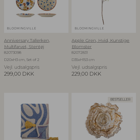
BLOOMINGVILLE
BLOOMINGVILLE
Anniversary Tallerken,
Apple Gren, Hvid, Kunstige
Multifarvet, Stentøj
Blomster
82073098
82072831
D20xH3 cm, Set of 2
D35xH153 cm
Vejl. udsalgspris
Vejl. udsalgspris
299,00
DKK
229,00
DKK
BESTSELLER