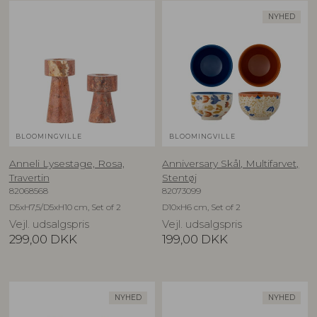
NYHED
BLOOMINGVILLE
BLOOMINGVILLE
Anneli Lysestage, Rosa,
Anniversary Skål, Multifarvet,
Travertin
Stentøj
82068568
82073099
D5xH7,5/D5xH10 cm, Set of 2
D10xH6 cm, Set of 2
Vejl. udsalgspris
Vejl. udsalgspris
299,00
DKK
199,00
DKK
NYHED
NYHED