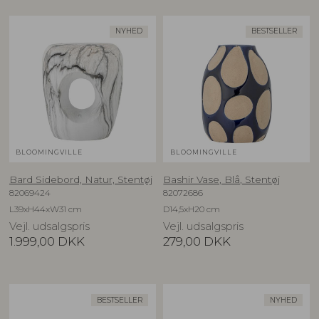
NYHED
BESTSELLER
BLOOMINGVILLE
BLOOMINGVILLE
Bard Sidebord, Natur, Stentøj
Bashir Vase, Blå, Stentøj
82069424
82072686
L39xH44xW31 cm
D14,5xH20 cm
Vejl. udsalgspris
Vejl. udsalgspris
1.999,00
DKK
279,00
DKK
BESTSELLER
NYHED