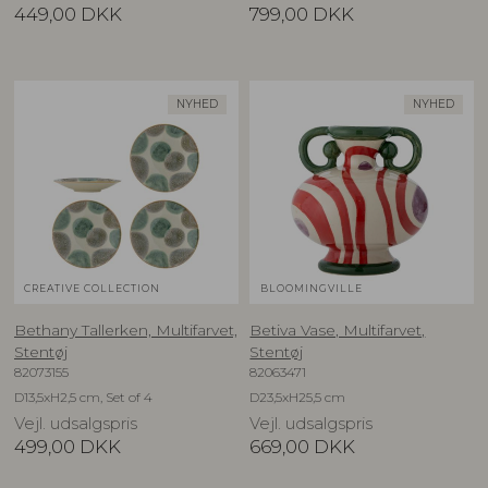
449,00
DKK
799,00
DKK
NYHED
NYHED
CREATIVE COLLECTION
BLOOMINGVILLE
Bethany Tallerken, Multifarvet,
Betiva Vase, Multifarvet,
Stentøj
Stentøj
82073155
82063471
D13,5xH2,5 cm, Set of 4
D23,5xH25,5 cm
Vejl. udsalgspris
Vejl. udsalgspris
499,00
DKK
669,00
DKK