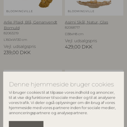
BLOOMINGVILLE
BLOOMINGVILLE
Arlie Plaid, Blå, Genanvendt
Asimi Skål, Natur, Glas
82068717
Bomuld
82063219
D38xH8 cm
L160xW130 cm
Vejl. udsalgspris
Vejl. udsalgspris
429,00
DKK
239,00
DKK
NYHED
NYHED
Denne hjemmeside bruger cookies
Vi bruger cookies til at tilpasse vores indhold og annoncer,
til at vise dig funktioner til sociale medier og til at analysere
vores trafik. Vi deler også oplysninger om din brug af vores
hjemmeside med vores partnere inden for sociale medier,
annonceringspartnere og analysepartnere.
CREATIVE COLLECTION
CREATIVE COLLECTION