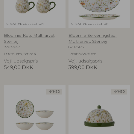
CREATIVE COLLECTION
CREATIVE COLLECTION
Bloomie Kop, Multifarvet,
Bloomie Serveringsfad,
Stentøj
Multifarvet, Stentøj
82073057
82073173
D9xH9 cm, Set of 4
L35xH3xW25 cm
Vejl. udsalgspris
Vejl. udsalgspris
549,00
DKK
399,00
DKK
NYHED
NYHED