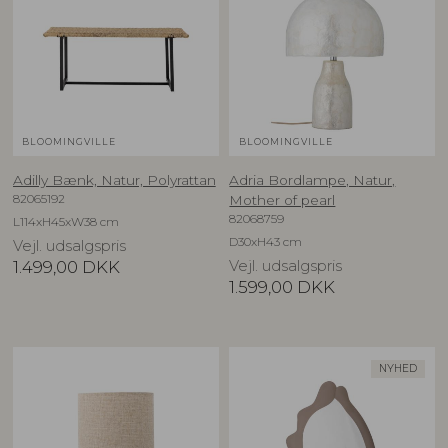
BLOOMINGVILLE
BLOOMINGVILLE
Adilly Bænk, Natur, Polyrattan
Adria Bordlampe, Natur,
82065192
Mother of pearl
82068759
L114xH45xW38 cm
D30xH43 cm
Vejl. udsalgspris
1.499,00
DKK
Vejl. udsalgspris
1.599,00
DKK
NYHED