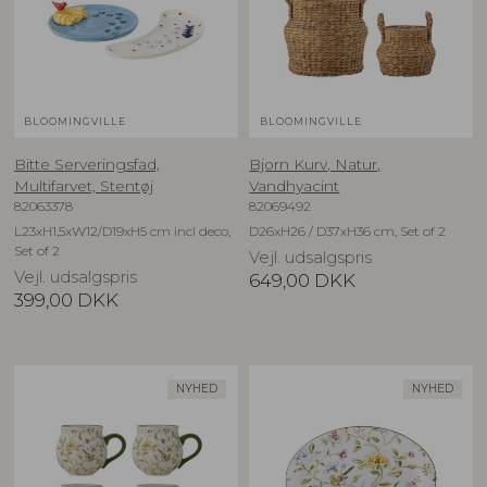
BLOOMINGVILLE
BLOOMINGVILLE
Bitte Serveringsfad,
Bjorn Kurv, Natur,
Multifarvet, Stentøj
Vandhyacint
82063378
82069492
L23xH1,5xW12/D19xH5 cm incl deco,
D26xH26 / D37xH36 cm, Set of 2
Set of 2
Vejl. udsalgspris
Vejl. udsalgspris
649,00
DKK
399,00
DKK
NYHED
NYHED