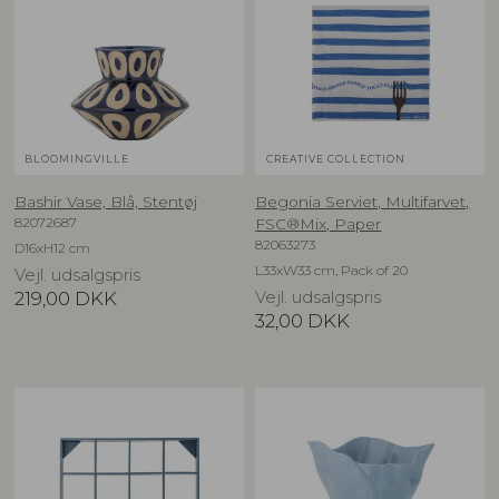
BLOOMINGVILLE
CREATIVE COLLECTION
Bashir Vase, Blå, Stentøj
Begonia Serviet, Multifarvet,
82072687
FSC®Mix, Paper
82063273
D16xH12 cm
L33xW33 cm, Pack of 20
Vejl. udsalgspris
219,00
DKK
Vejl. udsalgspris
32,00
DKK