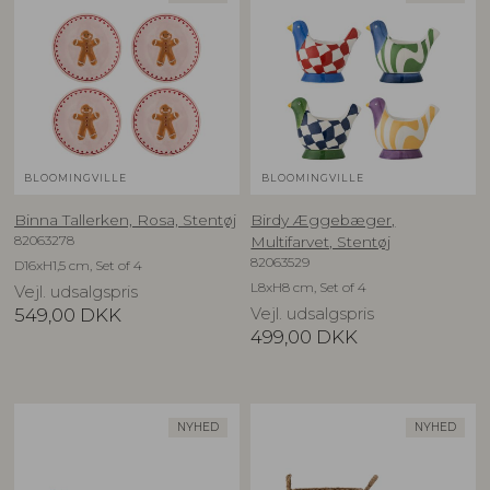
BLOOMINGVILLE
BLOOMINGVILLE
Binna Tallerken, Rosa, Stentøj
Birdy Æggebæger,
82063278
Multifarvet, Stentøj
82063529
D16xH1,5 cm, Set of 4
L8xH8 cm, Set of 4
Vejl. udsalgspris
549,00
DKK
Vejl. udsalgspris
499,00
DKK
NYHED
NYHED