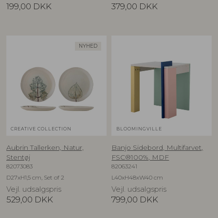
199,00
DKK
379,00
DKK
NYHED
CREATIVE COLLECTION
BLOOMINGVILLE
Aubrin Tallerken, Natur,
Banjo Sidebord, Multifarvet,
Stentøj
FSC®100%, MDF
82073083
82063241
D27xH1,5 cm, Set of 2
L40xH48xW40 cm
Vejl. udsalgspris
Vejl. udsalgspris
529,00
DKK
799,00
DKK