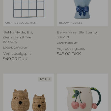
CREATIVE COLLECTION
BLOOMINGVILLE
Bekka Hylde, Blå,
Belivia Vase, Blå, Stentøj
82063171
Genanvendt Træ
82065225
D19,5xH28,5 cm
L70xH70xW10 cm
Vejl. udsalgspris
Vejl. udsalgspris
549,00
DKK
949,00
DKK
NYHED