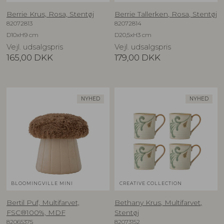
Berrie Krus, Rosa, Stentøj
Berrie Tallerken, Rosa, Stentøj
82072813
82072814
D10xH9 cm
D20,5xH3 cm
Vejl. udsalgspris
Vejl. udsalgspris
165,00
DKK
179,00
DKK
NYHED
NYHED
BLOOMINGVILLE MINI
CREATIVE COLLECTION
Bertil Puf, Multifarvet,
Bethany Krus, Multifarvet,
FSC®100%, MDF
Stentøj
82065375
82073152