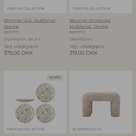
CREATIVE COLLECTION
CREATIVE COLLECTION
Bloomie Skål, Multifarvet,
Bloomie Smørboks,
Stentøj
Multifarvet, Stentøj
82073171
82073172
D12xH4,5 cm, Set of 4
D16xH10,5 cm
Vejl. udsalgspris
Vejl. udsalgspris
379,00
DKK
319,00
DKK
NYHED
CREATIVE COLLECTION
BLOOMINGVILLE