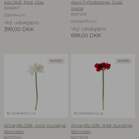
Aila Skål, Rød, Glas
Alani Fyrfadsstage, Guld,
82069571
Metal
82072113
D31xH14 cm
D40,5xH70 cm
Vejl. udsalgspris
399,00
DKK
Vejl. udsalgspris
699,00
DKK
NYHED
NYHED
BLOOMINGVILLE
BLOOMINGVILLE
Amaryllis Stilk, Hvid, Kunstige
Amaryllis Stilk, Rød, Kunstige
Blomster
Blomster
82073040
82073043