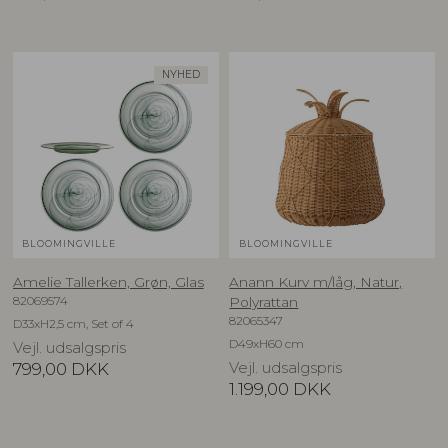
NYHED
BLOOMINGVILLE
BLOOMINGVILLE
Amelie Tallerken, Grøn, Glas
Anann Kurv m/låg, Natur,
82069574
Polyrattan
82065347
D33xH2,5 cm, Set of 4
D49xH60 cm
Vejl. udsalgspris
799,00
DKK
Vejl. udsalgspris
1.199,00
DKK