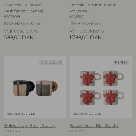
Bloomie Tallerken,
Bobbie Taburet, Natur,
Multifarvet, Stentøj
Polyester
82073058
82065374
D20,5xH2,5 cm, Set of 4
L70xH45xW40 cm
Vejl. udsalgspris
Vejl. udsalgspris
599,00
DKK
1.799,00
DKK
BESTSELLER
NYHED
BLOOMINGVILLE
BLOOMINGVILLE
Bolivia Kop, Brun, Stentøj
Bowie Krus, Blå, Stentøj
82063178
82063282