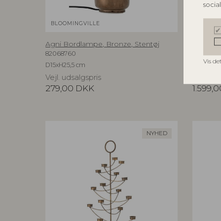
socia
BLOOMINGVILLE
BLOOMI
Agni Bordlampe, Bronze, Stentøj
Aika Væ
82068760
8206959
Vis de
D15xH25,5 cm
L60xH94
Vejl. udsalgspris
Vejl. ud
279,00
DKK
1.599,0
NYHED