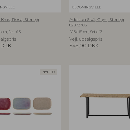
NGVILLE
BLOOMINGVILLE
Krus, Rosa, Stentøj
Addison Skål, Grøn, Stentøj
82072705
 cm, Set of 3
D16xH8 cm, Set of 3
salgspris
Vejl. udsalgspris
DKK
549,00
DKK
NYHED