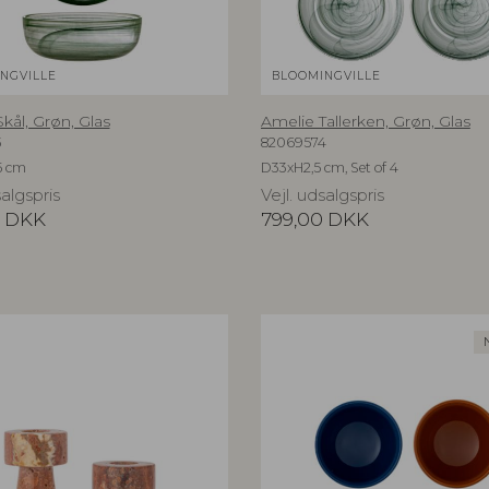
NGVILLE
BLOOMINGVILLE
kål, Grøn, Glas
Amelie Tallerken, Grøn, Glas
3
82069574
5 cm
D33xH2,5 cm, Set of 4
salgspris
Vejl. udsalgspris
DKK
799,00
DKK