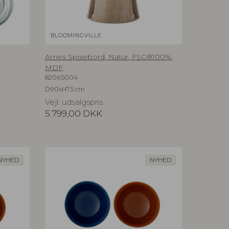
BLOOMINGVILLE
Ames Spisebord, Natur, FSC®100%,
MDF
82065004
D90xH75 cm
Vejl. udsalgspris
5.799,00
DKK
NYHED
NYHED