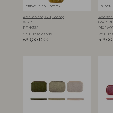
CREATIVE COLLECTION
BLOOMI
Abella Vase, Gul, Stentøj
Addison 
82073201
82073101
D21xH35,5 cm
D10,5xH10
Vejl. udsalgspris
Vejl. ud
699,00
DKK
419,00