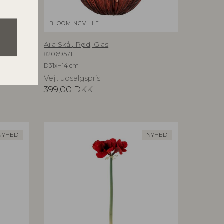
BLOOMINGVILLE
Aila Skål, Rød, Glas
82069571
D31xH14 cm
Vejl. udsalgspris
399,00
DKK
NYHED
NYHED