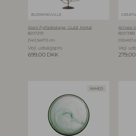
BLOOMINGVILLE
CREATI
Alani Fyrfadsstage, Guld, Metal
Amara Va
82072113
82073183
D40,5xH70 cm
D12xH21 
Vejl. udsalgspris
Vejl. ud
699,00
DKK
279,00
NYHED