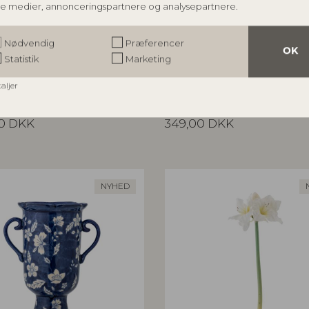
le medier, annonceringspartnere og analysepartnere.
NGVILLE
BLOOMINGVILLE
Nødvendig
Præferencer
OK
Statistik
Marketing
gspejl, Natur, MDF
Aiku Skål, Natur, Glas
6
82068716
taljer
xW3,5 cm
L38xH7xW29 cm
salgspris
Vejl. udsalgspris
0
DKK
349,00
DKK
NYHED