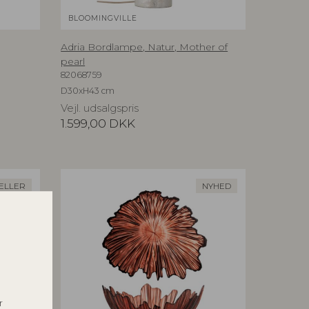
BLOOMINGVILLE
Adria Bordlampe, Natur, Mother of
pearl
82068759
D30xH43 cm
Vejl. udsalgspris
1.599,00
DKK
ELLER
NYHED
r