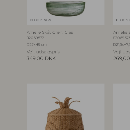
BLOOMINGVILLE
BLOOMI
Amelie Skål, Grøn, Glas
Amelie S
82069572
8206957
D27xH9 cm
D21,5xH7,
Vejl. udsalgspris
Vejl. ud
349,00
DKK
269,00