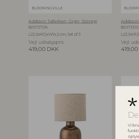
BLOOMINGVILLE
BLOOMI
Addison Tallerken, Grøn, Stentøj
Addison 
82072706
82073102
L22,5xH1,5xW14,5 cm, Set of 3
L22,5xH1,5
Vejl. udsalgspris
Vejl. ud
419,00
DKK
419,00
De
Vi bru
funkti
oplys