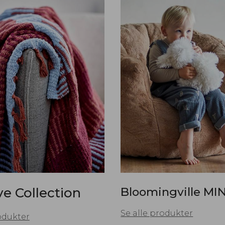
ve Collection
Bloomingville MIN
Se alle produkter
odukter