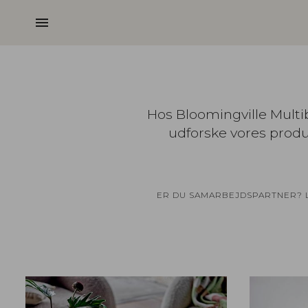
menu
Hos Bloomingville Multib
udforske vores produk
ER DU SAMARBEJDSPARTNER? LO