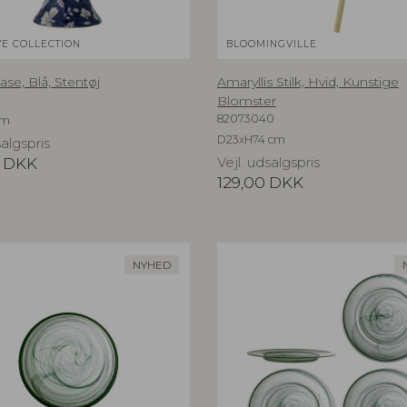
VE COLLECTION
BLOOMINGVILLE
se, Blå, Stentøj
Amaryllis Stilk, Hvid, Kunstige
Blomster
82073040
cm
D23xH74 cm
salgspris
DKK
Vejl. udsalgspris
129,00
DKK
NYHED