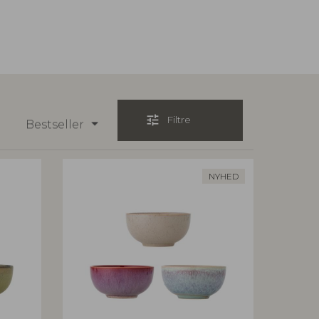
tune
Filtre
Bestseller
NYHED