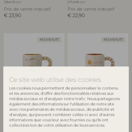
D8xH9 cm
D7xH8 cm
Prix de vente indicatif
Prix de vente indicatif
€
23,90
€
22,90
NOUVEAUTÉ
NOUVEAUTÉ
Ce site web utilise des cookies.
Les cookies nous permettent de personnaliser le contenu
BLOOMINGVILLE MINI
BLOOMINGVILLE MINI
et les annonces, d'offrir des fonctionnalités relatives aux
médias sociaux et d'analyser notre trafic. Nous partageons
Cloudy Tasse, Nature, Grès
Cloudy Tasse, Nature, Grès
également des informations sur l'utilisation de notre site
82063454
82063455
avec nos partenaires de médias sociaux, de publicité et
D7xH8 cm
D7xH8 cm
d'analyse, qui peuvent combiner celles-ci avec d'autres
informations que vous leur avez fournies ou qu'ils ont
Prix de vente indicatif
Prix de vente indicatif
collectées lors de votre utilisation de leurs services.
€
22,90
€
22,90