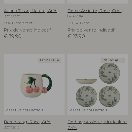
Aubrin Tasse, Nature, Grès
Berrie Assiette, Rose, Grès
82073080
82072814
D9xH9 cm, Set of 2
D20,5xH3 cm
Prix de vente indicatif
Prix de vente indicatif
€
39,90
€
23,90
BESTSELLER
NOUVEAUTÉ
CREATIVE COLLECTION
CREATIVE COLLECTION
Berrie Mug, Rose, Grès
Bethany Assiette, Multicolore,
82072813
Grès