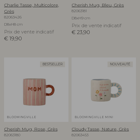
Charlie Tasse, Multicolore,
Cherish Mug, Bleu, Grès
82063181
Grès
82063426
D8xH9 cm
D8xH8 cm
Prix de vente indicatif
Prix de vente indicatif
€
23,90
€
19,90
BESTSELLER
NOUVEAUTÉ
BLOOMINGVILLE
BLOOMINGVILLE MINI
Cherish Mug, Rose, Grès
Cloudy Tasse, Nature, Grès
82063180
82063453