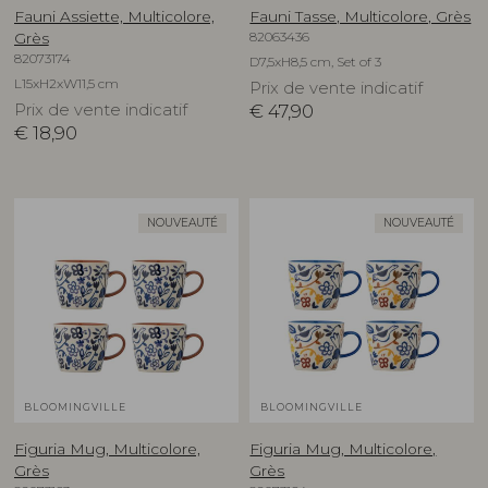
Fauni Assiette, Multicolore,
Fauni Tasse, Multicolore, Grès
82063436
Grès
82073174
D7,5xH8,5 cm, Set of 3
L15xH2xW11,5 cm
Prix de vente indicatif
Prix de vente indicatif
€
47,90
€
18,90
NOUVEAUTÉ
NOUVEAUTÉ
BLOOMINGVILLE
BLOOMINGVILLE
Figuria Mug, Multicolore,
Figuria Mug, Multicolore,
Grès
Grès