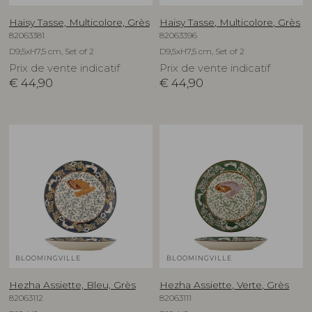
Haisy Tasse, Multicolore, Grès
Haisy Tasse, Multicolore, Grès
82063381
82063396
D9,5xH7,5 cm, Set of 2
D9,5xH7,5 cm, Set of 2
Prix de vente indicatif
Prix de vente indicatif
€
44,90
€
44,90
BLOOMINGVILLE
BLOOMINGVILLE
Hezha Assiette, Bleu, Grès
Hezha Assiette, Verte, Grès
82063112
82063111