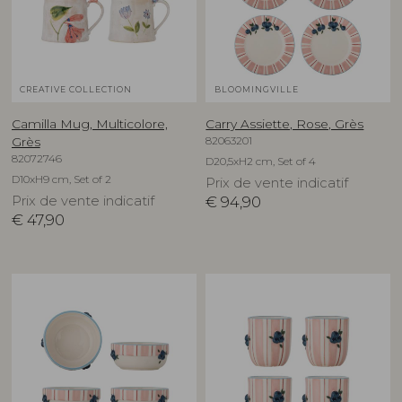
CREATIVE COLLECTION
BLOOMINGVILLE
Camilla Mug, Multicolore,
Carry Assiette, Rose, Grès
82063201
Grès
82072746
D20,5xH2 cm, Set of 4
D10xH9 cm, Set of 2
Prix de vente indicatif
Prix de vente indicatif
€
94,90
€
47,90