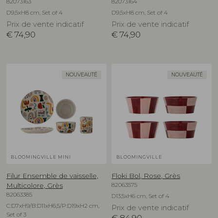
82073163
82073164
D9,5xH8 cm, Set of 4
D9,5xH8 cm, Set of 4
Prix de vente indicatif
Prix de vente indicatif
€
74,90
€
74,90
NOUVEAUTÉ
NOUVEAUTÉ
BLOOMINGVILLE MINI
BLOOMINGVILLE
Filur Ensemble de vaisselle,
Floki Bol, Rose, Grès
82063575
Multicolore, Grès
82063385
D13,5xH6 cm, Set of 4
C:D7xH9/B:D11xH6,5/P:D19xH2 cm,
Prix de vente indicatif
Set of 3