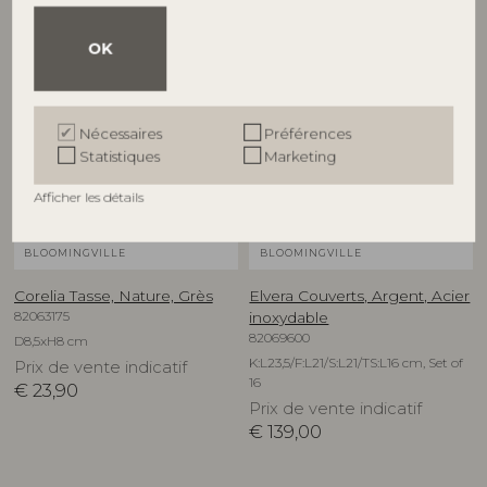
OK
NOUVEAUTÉ
Nécessaires
Préférences
Statistiques
Marketing
Afficher les détails
BLOOMINGVILLE
BLOOMINGVILLE
Corelia Tasse, Nature, Grès
Elvera Couverts, Argent, Acier
82063175
inoxydable
82069600
D8,5xH8 cm
K:L23,5/F:L21/S:L21/TS:L16 cm, Set of
Prix de vente indicatif
16
€
23,90
Prix de vente indicatif
€
139,00