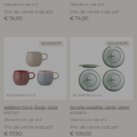
D16xH8 cm, Set of 3
D16xH8 cm, Set of 3
Prix de vente indicatif
Prix de vente indicatif
€
74,90
€
74,90
NOUVEAUTÉ
NOUVEAUTÉ
BLOOMINGVILLE
BLOOMINGVILLE
Addison Mug, Rose, Grès
Amelie Assiette, Verte, Verre
82073101
82069574
D10,5xH10 cm, Set of 3
D33xH2,5 cm, Set of 4
Prix de vente indicatif
Prix de vente indicatif
€
57,90
€
109,00