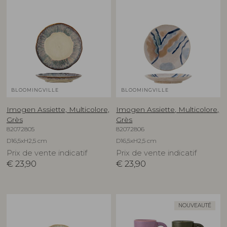
BLOOMINGVILLE
BLOOMINGVILLE
Imogen Assiette, Multicolore,
Imogen Assiette, Multicolore,
Grès
Grès
82072805
82072806
D16,5xH2,5 cm
D16,5xH2,5 cm
Prix de vente indicatif
Prix de vente indicatif
€
23,90
€
23,90
NOUVEAUTÉ