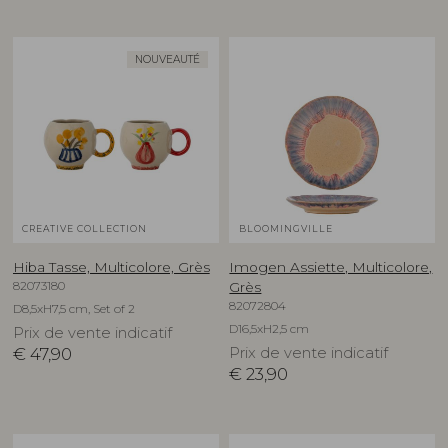
NOUVEAUTÉ
CREATIVE COLLECTION
BLOOMINGVILLE
Hiba Tasse, Multicolore, Grès
Imogen Assiette, Multicolore,
82073180
Grès
82072804
D8,5xH7,5 cm, Set of 2
D16,5xH2,5 cm
Prix de vente indicatif
€
47,90
Prix de vente indicatif
€
23,90