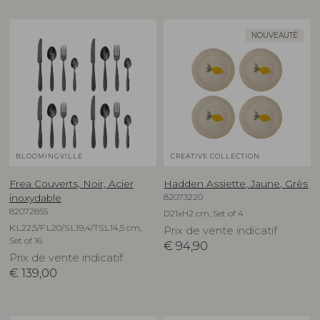
NOUVEAUTÉ
BLOOMINGVILLE
CREATIVE COLLECTION
Frea Couverts, Noir, Acier
Hadden Assiette, Jaune, Grès
82073220
inoxydable
82072855
D21xH2 cm, Set of 4
K:L22,5/F:L20/S:L19,4/TS:L14,5 cm,
Prix de vente indicatif
Set of 16
€
94,90
Prix de vente indicatif
€
139,00