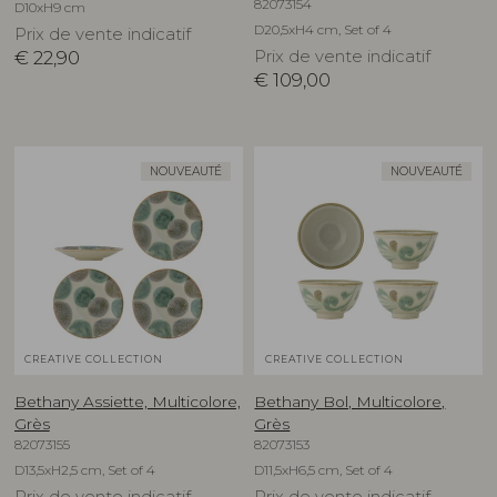
82073154
D10xH9 cm
D20,5xH4 cm, Set of 4
Prix de vente indicatif
€
22,90
Prix de vente indicatif
€
109,00
NOUVEAUTÉ
NOUVEAUTÉ
CREATIVE COLLECTION
CREATIVE COLLECTION
Bethany Assiette, Multicolore,
Bethany Bol, Multicolore,
Grès
Grès
82073155
82073153
D13,5xH2,5 cm, Set of 4
D11,5xH6,5 cm, Set of 4
Prix de vente indicatif
Prix de vente indicatif