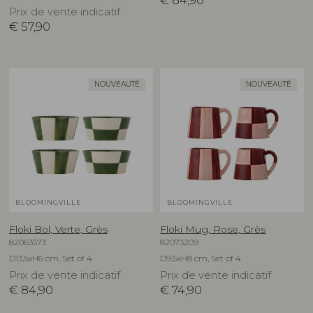
€
84,90
Prix de vente indicatif
€
57,90
NOUVEAUTÉ
NOUVEAUTÉ
BLOOMINGVILLE
BLOOMINGVILLE
Floki Bol, Verte, Grès
Floki Mug, Rose, Grès
82063573
82073209
D13,5xH6 cm, Set of 4
D9,5xH8 cm, Set of 4
Prix de vente indicatif
Prix de vente indicatif
€
84,90
€
74,90