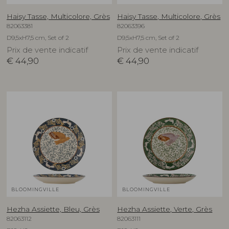
Haisy Tasse, Multicolore, Grès
Haisy Tasse, Multicolore, Grès
82063381
82063396
D9,5xH7,5 cm, Set of 2
D9,5xH7,5 cm, Set of 2
Prix de vente indicatif
Prix de vente indicatif
€
44,90
€
44,90
BLOOMINGVILLE
BLOOMINGVILLE
Hezha Assiette, Bleu, Grès
Hezha Assiette, Verte, Grès
82063112
82063111