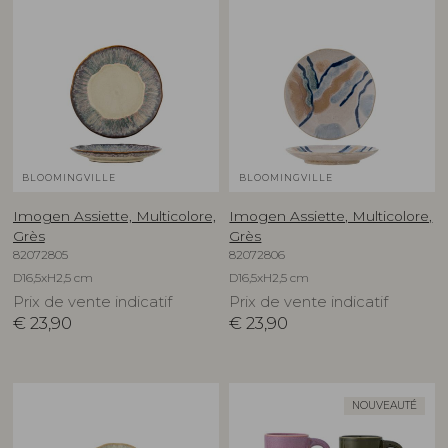
BLOOMINGVILLE
BLOOMINGVILLE
Imogen Assiette, Multicolore,
Imogen Assiette, Multicolore,
Grès
Grès
82072805
82072806
D16,5xH2,5 cm
D16,5xH2,5 cm
Prix de vente indicatif
Prix de vente indicatif
€
23,90
€
23,90
NOUVEAUTÉ