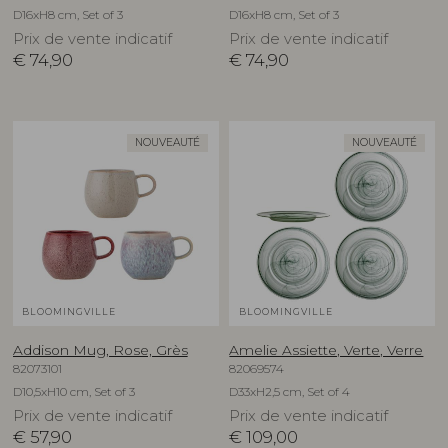
D16xH8 cm, Set of 3
D16xH8 cm, Set of 3
Prix de vente indicatif
Prix de vente indicatif
€
74,90
€
74,90
NOUVEAUTÉ
NOUVEAUTÉ
BLOOMINGVILLE
BLOOMINGVILLE
Addison Mug, Rose, Grès
Amelie Assiette, Verte, Verre
82073101
82069574
D10,5xH10 cm, Set of 3
D33xH2,5 cm, Set of 4
Prix de vente indicatif
Prix de vente indicatif
€
57,90
€
109,00