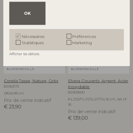
OK
NOUVEAUTÉ
Nécessaires
Préférences
Statistiques
Marketing
Afficher les détails
BLOOMINGVILLE
BLOOMINGVILLE
Corelia Tasse, Nature, Grès
Elvera Couverts, Argent, Acier
82063175
inoxydable
82069600
D8,5xH8 cm
K:L23,5/F:L21/S:L21/TS:L16 cm, Set of
Prix de vente indicatif
16
€
23,90
Prix de vente indicatif
€
139,00