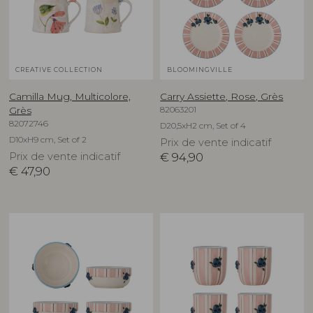
CREATIVE COLLECTION
BLOOMINGVILLE
Camilla Mug, Multicolore,
Carry Assiette, Rose, Grès
82063201
Grès
82072746
D20,5xH2 cm, Set of 4
D10xH9 cm, Set of 2
Prix de vente indicatif
Prix de vente indicatif
€
94,90
€
47,90