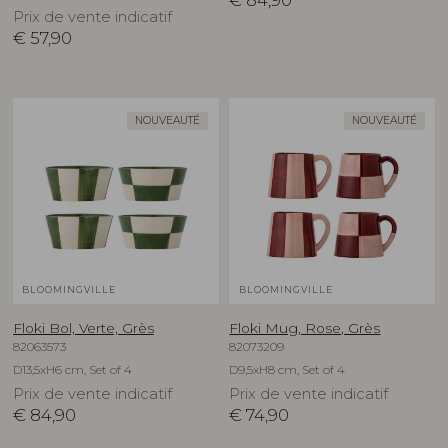
€
84,90
Prix de vente indicatif
€
57,90
NOUVEAUTÉ
NOUVEAUTÉ
BLOOMINGVILLE
BLOOMINGVILLE
Floki Bol, Verte, Grès
Floki Mug, Rose, Grès
82063573
82073209
D13,5xH6 cm, Set of 4
D9,5xH8 cm, Set of 4
Prix de vente indicatif
Prix de vente indicatif
€
84,90
€
74,90