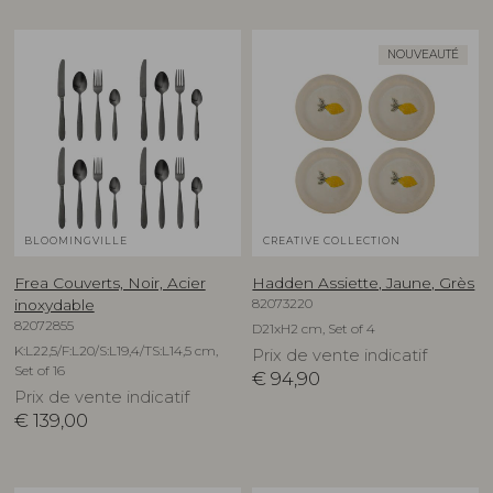
NOUVEAUTÉ
BLOOMINGVILLE
CREATIVE COLLECTION
Frea Couverts, Noir, Acier
Hadden Assiette, Jaune, Grès
82073220
inoxydable
82072855
D21xH2 cm, Set of 4
K:L22,5/F:L20/S:L19,4/TS:L14,5 cm,
Prix de vente indicatif
Set of 16
€
94,90
Prix de vente indicatif
€
139,00