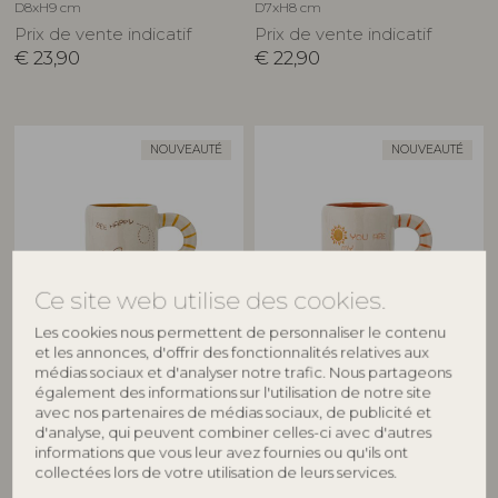
D8xH9 cm
D7xH8 cm
Prix de vente indicatif
Prix de vente indicatif
€
23,90
€
22,90
NOUVEAUTÉ
NOUVEAUTÉ
Ce site web utilise des cookies.
Les cookies nous permettent de personnaliser le contenu
BLOOMINGVILLE MINI
BLOOMINGVILLE MINI
et les annonces, d'offrir des fonctionnalités relatives aux
médias sociaux et d'analyser notre trafic. Nous partageons
Cloudy Tasse, Nature, Grès
Cloudy Tasse, Nature, Grès
également des informations sur l'utilisation de notre site
82063454
82063455
avec nos partenaires de médias sociaux, de publicité et
D7xH8 cm
D7xH8 cm
d'analyse, qui peuvent combiner celles-ci avec d'autres
informations que vous leur avez fournies ou qu'ils ont
Prix de vente indicatif
Prix de vente indicatif
collectées lors de votre utilisation de leurs services.
€
22,90
€
22,90