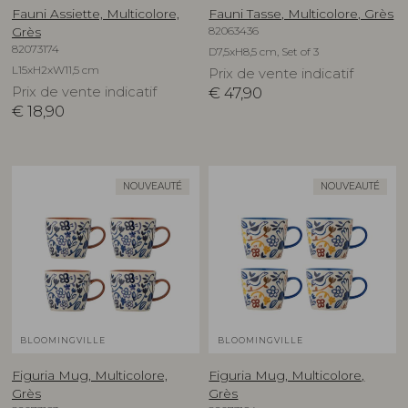
Fauni Assiette, Multicolore,
Fauni Tasse, Multicolore, Grès
82063436
Grès
82073174
D7,5xH8,5 cm, Set of 3
L15xH2xW11,5 cm
Prix de vente indicatif
Prix de vente indicatif
€
47,90
€
18,90
NOUVEAUTÉ
NOUVEAUTÉ
BLOOMINGVILLE
BLOOMINGVILLE
Figuria Mug, Multicolore,
Figuria Mug, Multicolore,
Grès
Grès