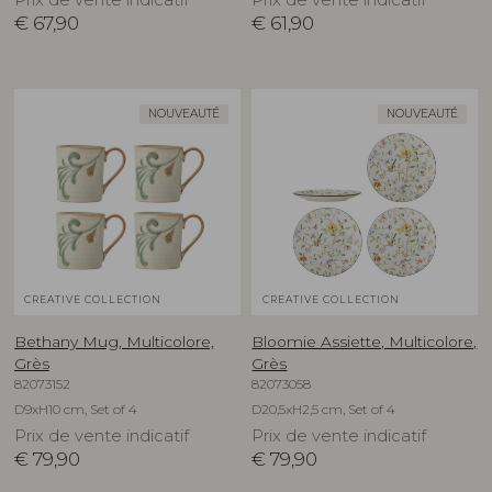
€
67,90
€
61,90
NOUVEAUTÉ
NOUVEAUTÉ
CREATIVE COLLECTION
CREATIVE COLLECTION
Bethany Mug, Multicolore,
Bloomie Assiette, Multicolore,
Grès
Grès
82073152
82073058
D9xH10 cm, Set of 4
D20,5xH2,5 cm, Set of 4
Prix de vente indicatif
Prix de vente indicatif
€
79,90
€
79,90