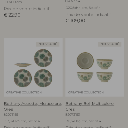
82073154
D10xH9 cm
D20,5xH4 cm, Set of 4
Prix de vente indicatif
€
22,90
Prix de vente indicatif
€
109,00
NOUVEAUTÉ
NOUVEAUTÉ
CREATIVE COLLECTION
CREATIVE COLLECTION
Bethany Assiette, Multicolore,
Bethany Bol, Multicolore,
Grès
Grès
82073155
82073153
D13,5xH2,5 cm, Set of 4
D11,5xH6,5 cm, Set of 4
Prix de vente indicatif
Prix de vente indicatif