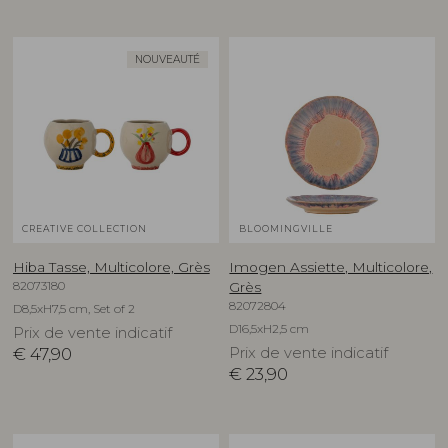
NOUVEAUTÉ
CREATIVE COLLECTION
BLOOMINGVILLE
Hiba Tasse, Multicolore, Grès
Imogen Assiette, Multicolore,
82073180
Grès
82072804
D8,5xH7,5 cm, Set of 2
D16,5xH2,5 cm
Prix de vente indicatif
€
47,90
Prix de vente indicatif
€
23,90