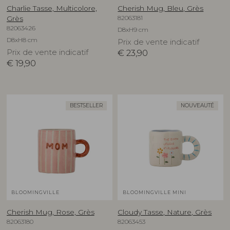
Charlie Tasse, Multicolore,
Cherish Mug, Bleu, Grès
82063181
Grès
82063426
D8xH9 cm
D8xH8 cm
Prix de vente indicatif
Prix de vente indicatif
€
23,90
€
19,90
BESTSELLER
NOUVEAUTÉ
BLOOMINGVILLE
BLOOMINGVILLE MINI
Cherish Mug, Rose, Grès
Cloudy Tasse, Nature, Grès
82063180
82063453