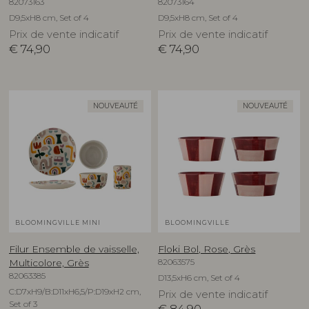
82073163
82073164
D9,5xH8 cm, Set of 4
D9,5xH8 cm, Set of 4
Prix de vente indicatif
Prix de vente indicatif
€
74,90
€
74,90
NOUVEAUTÉ
NOUVEAUTÉ
BLOOMINGVILLE MINI
BLOOMINGVILLE
Filur Ensemble de vaisselle,
Floki Bol, Rose, Grès
82063575
Multicolore, Grès
82063385
D13,5xH6 cm, Set of 4
C:D7xH9/B:D11xH6,5/P:D19xH2 cm,
Prix de vente indicatif
Set of 3