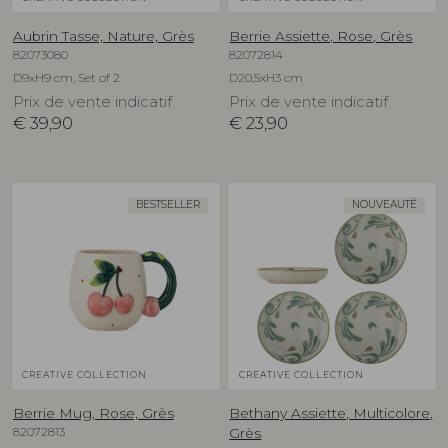
Aubrin Tasse, Nature, Grès
Berrie Assiette, Rose, Grès
82073080
82072814
D9xH9 cm, Set of 2
D20,5xH3 cm
Prix de vente indicatif
Prix de vente indicatif
€
39,90
€
23,90
BESTSELLER
NOUVEAUTÉ
CREATIVE COLLECTION
CREATIVE COLLECTION
Berrie Mug, Rose, Grès
Bethany Assiette, Multicolore,
82072813
Grès