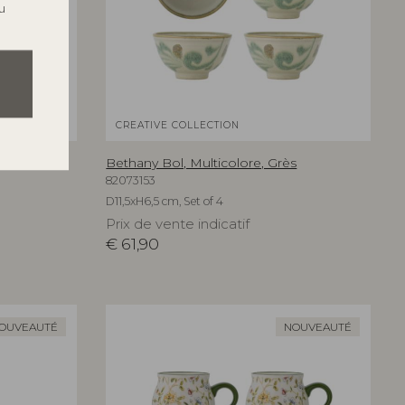
u
CREATIVE COLLECTION
 Grès
Bethany Bol, Multicolore, Grès
82073153
D11,5xH6,5 cm, Set of 4
Prix de vente indicatif
€
61,90
OUVEAUTÉ
NOUVEAUTÉ