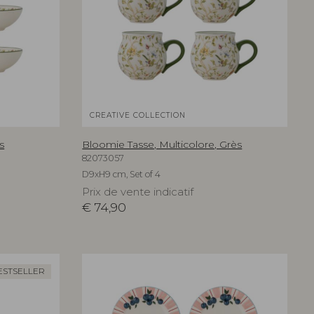
CREATIVE COLLECTION
s
Bloomie Tasse, Multicolore, Grès
82073057
D9xH9 cm, Set of 4
Prix de vente indicatif
€
74,90
ESTSELLER