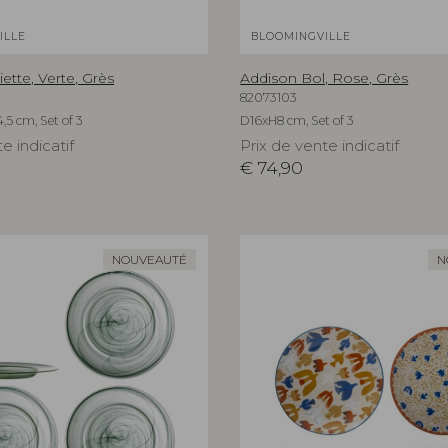
ILLE
BLOOMINGVILLE
ette, Verte, Grès
Addison Bol, Rose, Grès
82073103
,5 cm, Set of 3
D16xH8 cm, Set of 3
e indicatif
Prix de vente indicatif
€
74,90
NOUVEAUTÉ
N