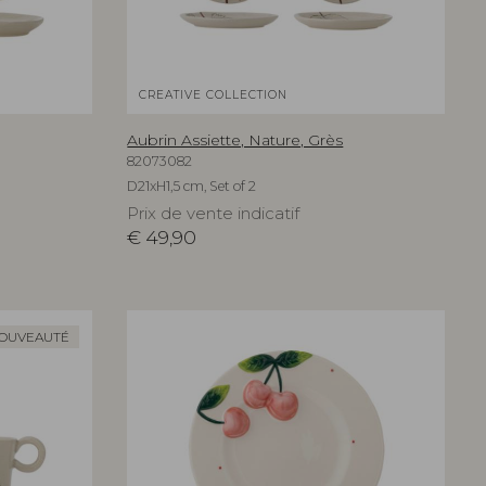
CREATIVE COLLECTION
Aubrin Assiette, Nature, Grès
82073082
D21xH1,5 cm, Set of 2
Prix de vente indicatif
€
49,90
OUVEAUTÉ