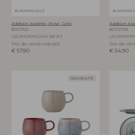
BLOOMINGVILLE
BLOOMINGV
Addison Assiette, Rose, Grès
Addison Assi
82073102
82072706
L22,5xH1,5xW14,5 cm, Set of 3
L22,5xH1,5xW14
Prix de vente indicatif
Prix de vent
€
57,90
€
54,90
NOUVEAUTÉ