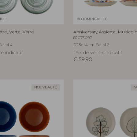
ILLE
BLOOMINGVILLE
tte, Verte, Verre
Anniversary Assiette, Multicol
82073097
et of 4
D25xH4 cm, Set of 2
e indicatif
Prix de vente indicatif
€
59,90
NOUVEAUTÉ
N