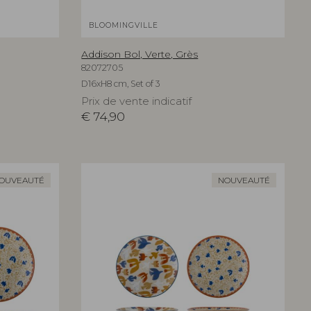
BLOOMINGVILLE
Addison Bol, Verte, Grès
82072705
D16xH8 cm, Set of 3
Prix de vente indicatif
€
74,90
OUVEAUTÉ
NOUVEAUTÉ