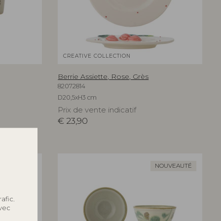
CREATIVE COLLECTION
Berrie Assiette, Rose, Grès
82072814
D20,5xH3 cm
Prix de vente indicatif
€
23,90
OUVEAUTÉ
NOUVEAUTÉ
afic.
avec