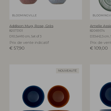
BLOOMINGVILLE
BLOOMINGV
Addison Mug, Rose, Grès
Amelie Assie
82073101
82069574
D10,5xH10 cm, Set of 3
D33xH2,5 cm, S
Prix de vente indicatif
Prix de vent
€
57,90
€
109,00
NOUVEAUTÉ