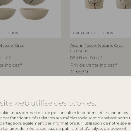
OLLECTION
CREATIVE COLLECTION
Nature, Grès
Aubrin Tasse, Nature, Grès
82073080
et of 2
D9xH9 cm, Set of 2
e indicatif
Prix de vente indicatif
€
39,90
NOUVEAUTÉ
N
site web utilise des cookies.
ookies nous permettent de personnaliser le contenu et les annonces,
rir des fonctionnalités relatives aux médias sociaux et d'analyser notre tr
partageons également des informations sur l'utilisation de notre site 
artenaires de médias sociaux, de publicité et d'analyse, qui peuvent