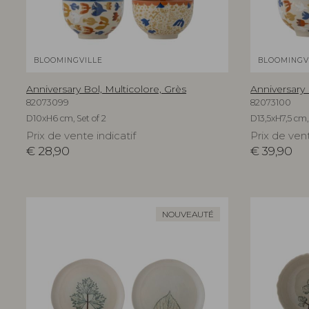
BLOOMINGVILLE
BLOOMINGV
Anniversary Bol, Multicolore, Grès
Anniversary 
82073099
82073100
D10xH6 cm, Set of 2
D13,5xH7,5 cm, 
Prix de vente indicatif
Prix de vent
€
28,90
€
39,90
NOUVEAUTÉ