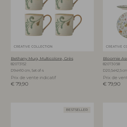
CREATIVE COLLECTION
CREATIVE C
Bethany Mug, Multicolore, Grès
Bloomie Assi
82073152
82073058
D9xH10 cm, Set of 4
D20,5xH2,5 cm,
Prix de vente indicatif
Prix de vent
€
79,90
€
79,90
BESTSELLER