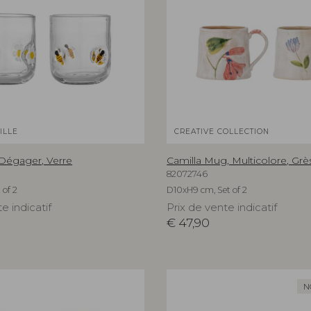
ILLE
CREATIVE COLLECTION
 Dégager, Verre
Camilla Mug, Multicolore, Grè
82072746
 of 2
D10xH9 cm, Set of 2
e indicatif
Prix de vente indicatif
€
47,90
N