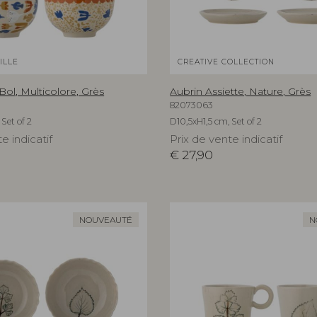
ILLE
CREATIVE COLLECTION
Bol, Multicolore, Grès
Aubrin Assiette, Nature, Grès
82073063
Set of 2
D10,5xH1,5 cm, Set of 2
e indicatif
Prix de vente indicatif
€
27,90
NOUVEAUTÉ
N