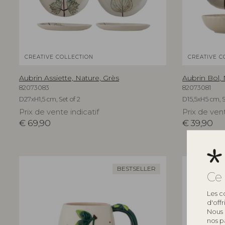
CREATIVE COLLECTION
CREATIVE C
Aubrin Assiette, Nature, Grès
Aubrin Bol, 
82073083
82073081
D27xH1,5 cm, Set of 2
D15,5xH5 cm, S
Prix de vente indicatif
Prix de vent
€
69,90
€
39,90
BESTSELLER
Ce 
Les c
d'off
Nous 
nos p