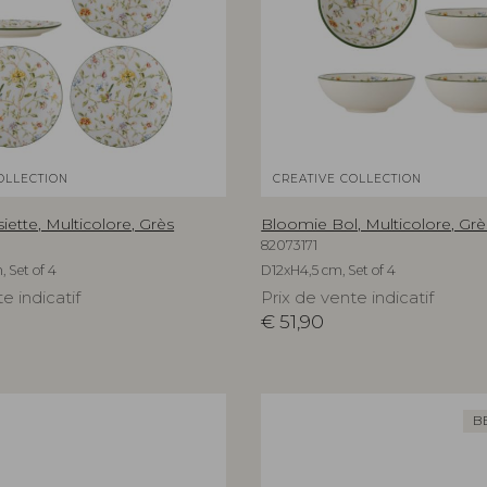
OLLECTION
CREATIVE COLLECTION
ette, Multicolore, Grès
Bloomie Bol, Multicolore, Grè
82073171
 Set of 4
D12xH4,5 cm, Set of 4
e indicatif
Prix de vente indicatif
€
51,90
B