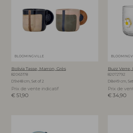
BLOOMINGVILLE
BLOOMINGV
Bolivia Tasse, Marron, Grès
Buzz Verre,
82063178
82072792
D9xH8 cm, Set of 2
D8xH9 cm, Set
Prix de vente indicatif
Prix de vent
€
51,90
€
34,90