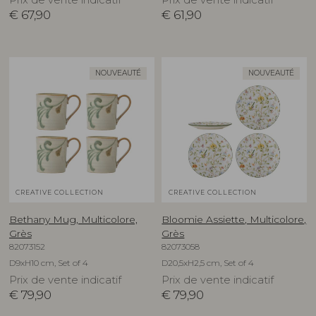
€
67,90
€
61,90
NOUVEAUTÉ
NOUVEAUTÉ
CREATIVE COLLECTION
CREATIVE COLLECTION
Bethany Mug, Multicolore,
Bloomie Assiette, Multicolore,
Grès
Grès
82073152
82073058
D9xH10 cm, Set of 4
D20,5xH2,5 cm, Set of 4
Prix de vente indicatif
Prix de vente indicatif
€
79,90
€
79,90