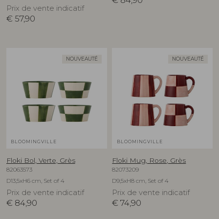
€
84,90
Prix de vente indicatif
€
57,90
NOUVEAUTÉ
NOUVEAUTÉ
BLOOMINGVILLE
BLOOMINGVILLE
Floki Bol, Verte, Grès
Floki Mug, Rose, Grès
82063573
82073209
D13,5xH6 cm, Set of 4
D9,5xH8 cm, Set of 4
Prix de vente indicatif
Prix de vente indicatif
€
84,90
€
74,90