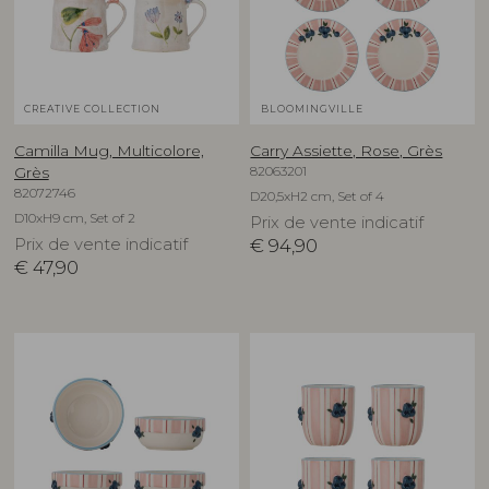
CREATIVE COLLECTION
BLOOMINGVILLE
Camilla Mug, Multicolore,
Carry Assiette, Rose, Grès
82063201
Grès
82072746
D20,5xH2 cm, Set of 4
D10xH9 cm, Set of 2
Prix de vente indicatif
Prix de vente indicatif
€
94,90
€
47,90