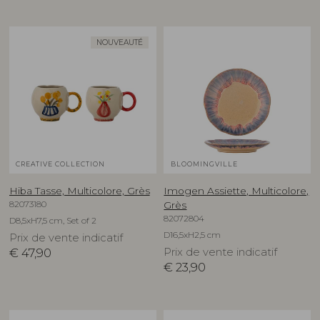
NOUVEAUTÉ
CREATIVE COLLECTION
BLOOMINGVILLE
Hiba Tasse, Multicolore, Grès
Imogen Assiette, Multicolore,
82073180
Grès
82072804
D8,5xH7,5 cm, Set of 2
D16,5xH2,5 cm
Prix de vente indicatif
€
47,90
Prix de vente indicatif
€
23,90