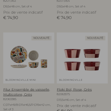
82073163
82073164
D9,5xH8 cm, Set of 4
D9,5xH8 cm, Set of 4
Prix de vente indicatif
Prix de vente indicatif
€
74,90
€
74,90
NOUVEAUTÉ
NOUVEAUTÉ
BLOOMINGVILLE MINI
BLOOMINGVILLE
Filur Ensemble de vaisselle,
Floki Bol, Rose, Grès
82063575
Multicolore, Grès
82063385
D13,5xH6 cm, Set of 4
C:D7xH9/B:D11xH6,5/P:D19xH2 cm,
Prix de vente indicatif
Set of 3