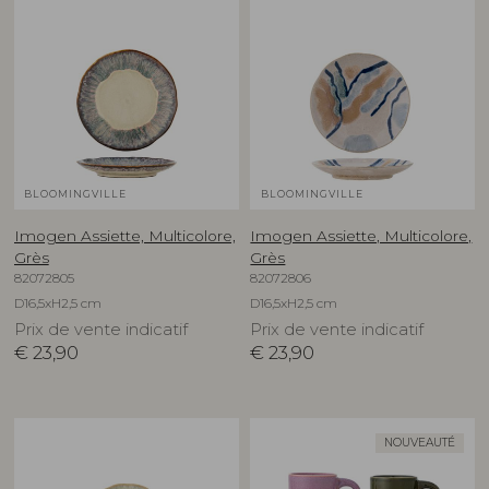
BLOOMINGVILLE
BLOOMINGVILLE
Imogen Assiette, Multicolore,
Imogen Assiette, Multicolore,
Grès
Grès
82072805
82072806
D16,5xH2,5 cm
D16,5xH2,5 cm
Prix de vente indicatif
Prix de vente indicatif
€
23,90
€
23,90
NOUVEAUTÉ