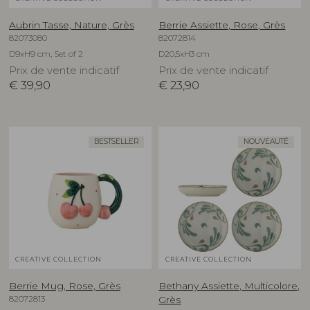
Aubrin Tasse, Nature, Grès
Berrie Assiette, Rose, Grès
82073080
82072814
D9xH9 cm, Set of 2
D20,5xH3 cm
Prix de vente indicatif
Prix de vente indicatif
€
39,90
€
23,90
BESTSELLER
NOUVEAUTÉ
CREATIVE COLLECTION
CREATIVE COLLECTION
Berrie Mug, Rose, Grès
Bethany Assiette, Multicolore,
82072813
Grès