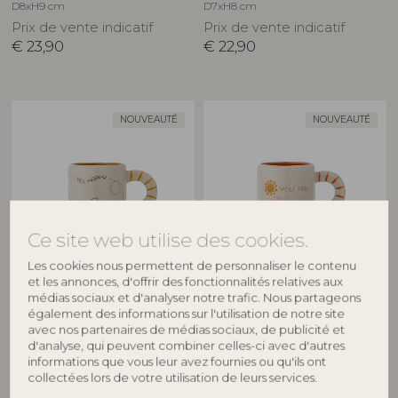
D8xH9 cm
D7xH8 cm
Prix de vente indicatif
Prix de vente indicatif
€
23,90
€
22,90
NOUVEAUTÉ
NOUVEAUTÉ
Ce site web utilise des cookies.
Les cookies nous permettent de personnaliser le contenu
BLOOMINGVILLE MINI
BLOOMINGVILLE MINI
et les annonces, d'offrir des fonctionnalités relatives aux
médias sociaux et d'analyser notre trafic. Nous partageons
Cloudy Tasse, Nature, Grès
Cloudy Tasse, Nature, Grès
également des informations sur l'utilisation de notre site
82063454
82063455
avec nos partenaires de médias sociaux, de publicité et
D7xH8 cm
D7xH8 cm
d'analyse, qui peuvent combiner celles-ci avec d'autres
informations que vous leur avez fournies ou qu'ils ont
Prix de vente indicatif
Prix de vente indicatif
collectées lors de votre utilisation de leurs services.
€
22,90
€
22,90