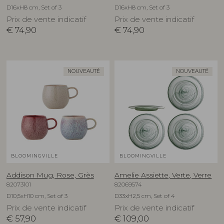
D16xH8 cm, Set of 3
D16xH8 cm, Set of 3
Prix de vente indicatif
Prix de vente indicatif
€
74,90
€
74,90
NOUVEAUTÉ
NOUVEAUTÉ
BLOOMINGVILLE
BLOOMINGVILLE
Addison Mug, Rose, Grès
Amelie Assiette, Verte, Verre
82073101
82069574
D10,5xH10 cm, Set of 3
D33xH2,5 cm, Set of 4
Prix de vente indicatif
Prix de vente indicatif
€
57,90
€
109,00