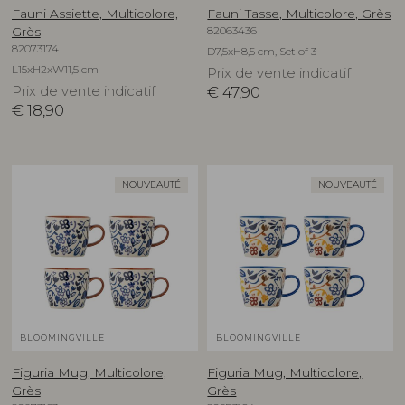
Fauni Assiette, Multicolore,
Fauni Tasse, Multicolore, Grès
82063436
Grès
82073174
D7,5xH8,5 cm, Set of 3
L15xH2xW11,5 cm
Prix de vente indicatif
Prix de vente indicatif
€
47,90
€
18,90
NOUVEAUTÉ
NOUVEAUTÉ
BLOOMINGVILLE
BLOOMINGVILLE
Figuria Mug, Multicolore,
Figuria Mug, Multicolore,
Grès
Grès