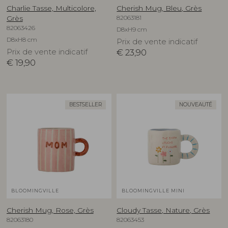
Charlie Tasse, Multicolore,
Cherish Mug, Bleu, Grès
82063181
Grès
82063426
D8xH9 cm
D8xH8 cm
Prix de vente indicatif
Prix de vente indicatif
€
23,90
€
19,90
BESTSELLER
NOUVEAUTÉ
BLOOMINGVILLE
BLOOMINGVILLE MINI
Cherish Mug, Rose, Grès
Cloudy Tasse, Nature, Grès
82063180
82063453