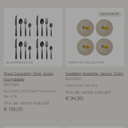
NOUVEAUTÉ
BLOOMINGVILLE
CREATIVE COLLECTION
Frea Couverts, Noir, Acier
Hadden Assiette, Jaune, Grès
82073220
inoxydable
82072855
D21xH2 cm, Set of 4
K:L22,5/F:L20/S:L19,4/TS:L14,5 cm,
Prix de vente indicatif
Set of 16
€
94,90
Prix de vente indicatif
€
139,00