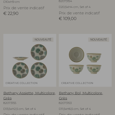
82073154
D10xH9 cm
D20,5xH4 cm, Set of 4
Prix de vente indicatif
€
22,90
Prix de vente indicatif
€
109,00
NOUVEAUTÉ
NOUVEAUTÉ
CREATIVE COLLECTION
CREATIVE COLLECTION
Bethany Assiette, Multicolore,
Bethany Bol, Multicolore,
Grès
Grès
82073155
82073153
D13,5xH2,5 cm, Set of 4
D11,5xH6,5 cm, Set of 4
Prix de vente indicatif
Prix de vente indicatif