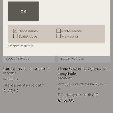
OK
NOUVEAUTÉ
Nécessaires
Préférences
Statistiques
Marketing
Afficher les détails
BLOOMINGVILLE
BLOOMINGVILLE
Corelia Tasse, Nature, Grès
Elvera Couverts, Argent, Acier
82063175
inoxydable
82069600
D8,5xH8 cm
K:L23,5/F:L21/S:L21/TS:L16 cm, Set of
Prix de vente indicatif
16
€
23,90
Prix de vente indicatif
€
139,00