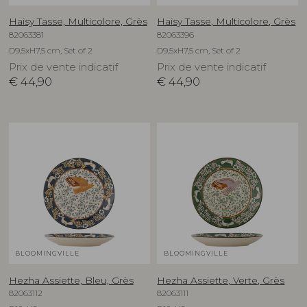
Haisy Tasse, Multicolore, Grès
Haisy Tasse, Multicolore, Grès
82063381
82063396
D9,5xH7,5 cm, Set of 2
D9,5xH7,5 cm, Set of 2
Prix de vente indicatif
Prix de vente indicatif
€
44,90
€
44,90
BLOOMINGVILLE
BLOOMINGVILLE
Hezha Assiette, Bleu, Grès
Hezha Assiette, Verte, Grès
82063112
82063111