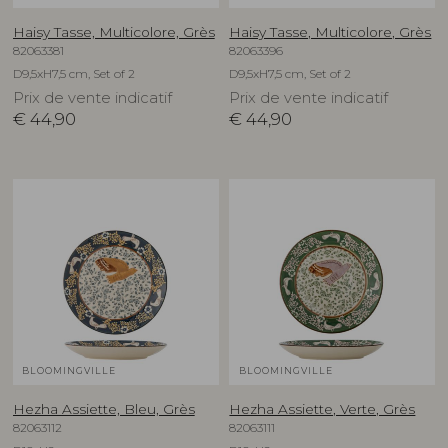
Haisy Tasse, Multicolore, Grès
Haisy Tasse, Multicolore, Grès
82063381
82063396
D9,5xH7,5 cm, Set of 2
D9,5xH7,5 cm, Set of 2
Prix de vente indicatif
Prix de vente indicatif
€
44,90
€
44,90
BLOOMINGVILLE
BLOOMINGVILLE
Hezha Assiette, Bleu, Grès
Hezha Assiette, Verte, Grès
82063112
82063111