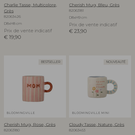
Charlie Tasse, Multicolore,
Cherish Mug, Bleu, Grès
82063181
Grès
82063426
D8xH9 cm
D8xH8 cm
Prix de vente indicatif
Prix de vente indicatif
€
23,90
€
19,90
BESTSELLER
NOUVEAUTÉ
BLOOMINGVILLE
BLOOMINGVILLE MINI
Cherish Mug, Rose, Grès
Cloudy Tasse, Nature, Grès
82063180
82063453