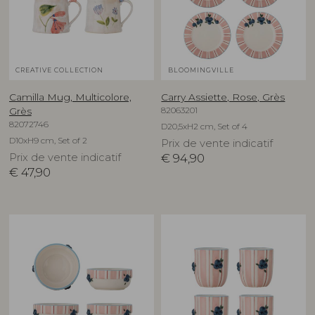
CREATIVE COLLECTION
BLOOMINGVILLE
Camilla Mug, Multicolore,
Carry Assiette, Rose, Grès
82063201
Grès
82072746
D20,5xH2 cm, Set of 4
D10xH9 cm, Set of 2
Prix de vente indicatif
Prix de vente indicatif
€
94,90
€
47,90