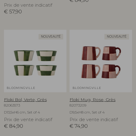
€
84,90
Prix de vente indicatif
€
57,90
NOUVEAUTÉ
NOUVEAUTÉ
BLOOMINGVILLE
BLOOMINGVILLE
Floki Bol, Verte, Grès
Floki Mug, Rose, Grès
82063573
82073209
D13,5xH6 cm, Set of 4
D9,5xH8 cm, Set of 4
Prix de vente indicatif
Prix de vente indicatif
€
84,90
€
74,90