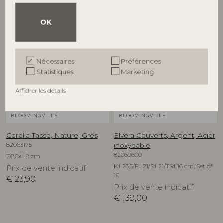
OK
NOUVEAUTÉ
Nécessaires
Préférences
Statistiques
Marketing
Afficher les détails
BLOOMINGVILLE
BLOOMINGVILLE
Corelia Tasse, Nature, Grès
Elvera Couverts, Argent, Acier
82063175
inoxydable
82069600
D8,5xH8 cm
K:L23,5/F:L21/S:L21/TS:L16 cm, Set of
Prix de vente indicatif
16
€
23,90
Prix de vente indicatif
€
139,00