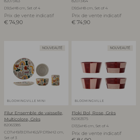
82073163
82073164
D9,5xH8 cm, Set of 4
D9,5xH8 cm, Set of 4
Prix de vente indicatif
Prix de vente indicatif
€
74,90
€
74,90
NOUVEAUTÉ
NOUVEAUTÉ
BLOOMINGVILLE MINI
BLOOMINGVILLE
Filur Ensemble de vaisselle,
Floki Bol, Rose, Grès
82063575
Multicolore, Grès
82063385
D13,5xH6 cm, Set of 4
C:D7xH9/B:D11xH6,5/P:D19xH2 cm,
Prix de vente indicatif
Set of 3