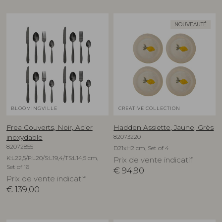
NOUVEAUTÉ
BLOOMINGVILLE
CREATIVE COLLECTION
Frea Couverts, Noir, Acier
Hadden Assiette, Jaune, Grès
82073220
inoxydable
82072855
D21xH2 cm, Set of 4
K:L22,5/F:L20/S:L19,4/TS:L14,5 cm,
Prix de vente indicatif
Set of 16
€
94,90
Prix de vente indicatif
€
139,00