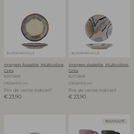
BLOOMINGVILLE
BLOOMINGVILLE
Imogen Assiette, Multicolore,
Imogen Assiette, Multicolore,
Grès
Grès
82072805
82072806
D16,5xH2,5 cm
D16,5xH2,5 cm
Prix de vente indicatif
Prix de vente indicatif
€
23,90
€
23,90
NOUVEAUTÉ