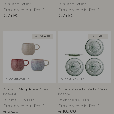
D16xH8 cm, Set of 3
D16xH8 cm, Set of 3
Prix de vente indicatif
Prix de vente indicatif
€
74,90
€
74,90
NOUVEAUTÉ
NOUVEAUTÉ
BLOOMINGVILLE
BLOOMINGVILLE
Addison Mug, Rose, Grès
Amelie Assiette, Verte, Verre
82073101
82069574
D10,5xH10 cm, Set of 3
D33xH2,5 cm, Set of 4
Prix de vente indicatif
Prix de vente indicatif
€
57,90
€
109,00