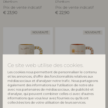
D8xH9 cm
D7xH8 cm
Prix de vente indicatif
Prix de vente indicatif
€
23,90
€
22,90
NOUVEAUTÉ
NOUVEAUTÉ
Ce site web utilise des cookies.
Les cookies nous permettent de personnaliser le contenu
BLOOMINGVILLE MINI
BLOOMINGVILLE MINI
et les annonces, d'offrir des fonctionnalités relatives aux
médias sociaux et d'analyser notre trafic. Nous partageons
Cloudy Tasse, Nature, Grès
Cloudy Tasse, Nature, Grès
également des informations sur l'utilisation de notre site
82063454
82063455
avec nos partenaires de médias sociaux, de publicité et
D7xH8 cm
D7xH8 cm
d'analyse, qui peuvent combiner celles-ci avec d'autres
informations que vous leur avez fournies ou qu'ils ont
Prix de vente indicatif
Prix de vente indicatif
collectées lors de votre utilisation de leurs services.
€
22,90
€
22,90