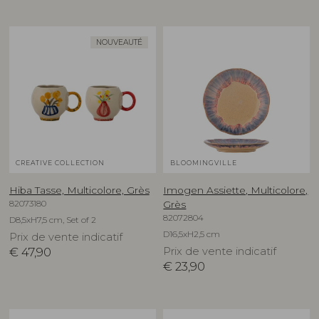
NOUVEAUTÉ
CREATIVE COLLECTION
BLOOMINGVILLE
Hiba Tasse, Multicolore, Grès
Imogen Assiette, Multicolore,
82073180
Grès
82072804
D8,5xH7,5 cm, Set of 2
D16,5xH2,5 cm
Prix de vente indicatif
€
47,90
Prix de vente indicatif
€
23,90