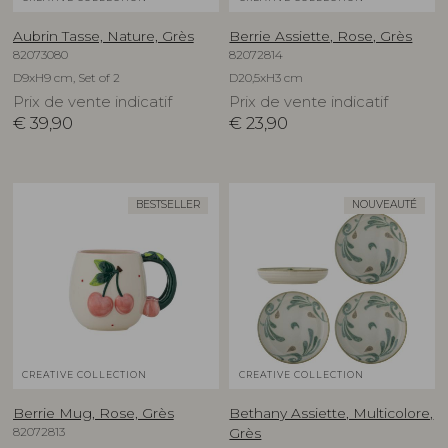
Aubrin Tasse, Nature, Grès
Berrie Assiette, Rose, Grès
82073080
82072814
D9xH9 cm, Set of 2
D20,5xH3 cm
Prix de vente indicatif
Prix de vente indicatif
€
39,90
€
23,90
BESTSELLER
NOUVEAUTÉ
CREATIVE COLLECTION
CREATIVE COLLECTION
Berrie Mug, Rose, Grès
Bethany Assiette, Multicolore,
82072813
Grès