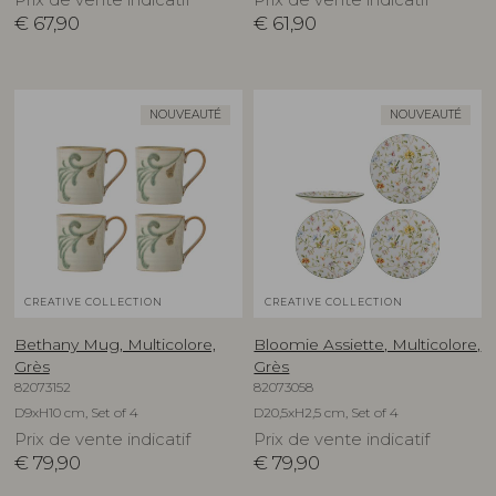
€
67,90
€
61,90
NOUVEAUTÉ
NOUVEAUTÉ
CREATIVE COLLECTION
CREATIVE COLLECTION
Bethany Mug, Multicolore,
Bloomie Assiette, Multicolore,
Grès
Grès
82073152
82073058
D9xH10 cm, Set of 4
D20,5xH2,5 cm, Set of 4
Prix de vente indicatif
Prix de vente indicatif
€
79,90
€
79,90