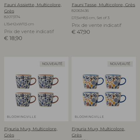
Fauni Assiette, Multicolore,
Fauni Tasse, Multicolore, Grès
82063436
Grès
82073174
D7,5xH8,5 cm, Set of 3
L15xH2xW11,5 cm
Prix de vente indicatif
Prix de vente indicatif
€
47,90
€
18,90
NOUVEAUTÉ
NOUVEAUTÉ
BLOOMINGVILLE
BLOOMINGVILLE
Figuria Mug, Multicolore,
Figuria Mug, Multicolore,
Grès
Grès