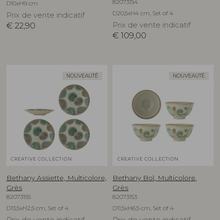
82073154
D10xH9 cm
D20,5xH4 cm, Set of 4
Prix de vente indicatif
€
22,90
Prix de vente indicatif
€
109,00
NOUVEAUTÉ
NOUVEAUTÉ
CREATIVE COLLECTION
CREATIVE COLLECTION
Bethany Assiette, Multicolore,
Bethany Bol, Multicolore,
Grès
Grès
82073155
82073153
D13,5xH2,5 cm, Set of 4
D11,5xH6,5 cm, Set of 4
Prix de vente indicatif
Prix de vente indicatif