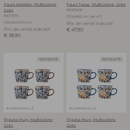
Fauni Assiette, Multicolore,
Fauni Tasse, Multicolore, Grès
82063436
Grès
82073174
D7,5xH8,5 cm, Set of 3
L15xH2xW11,5 cm
Prix de vente indicatif
Prix de vente indicatif
€
47,90
€
18,90
NOUVEAUTÉ
NOUVEAUTÉ
BLOOMINGVILLE
BLOOMINGVILLE
Figuria Mug, Multicolore,
Figuria Mug, Multicolore,
Grès
Grès