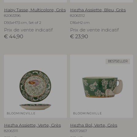
Haisy Tasse, Multicolore, Grès
Hezha Assiette, Bleu, Grès
82063396
82063112
D9,5xH7,5 cm, Set of 2
D16xH2 cm
Prix de vente indicatif
Prix de vente indicatif
€
44,90
€
23,90
BESTSELLER
BLOOMINGVILLE
BLOOMINGVILLE
Hezha Assiette, Verte, Grès
Hezha Bol, Verte, Grès
82063111
82072667