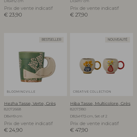
D16xH2 cm
D13xH7 cm
Prix de vente indicatif
Prix de vente indicatif
€
23,90
€
27,90
BESTSELLER
NOUVEAUTÉ
BLOOMINGVILLE
CREATIVE COLLECTION
Hezha Tasse, Verte, Grès
Hiba Tasse, Multicolore, Grès
82072668
82073180
D8xH9 cm
D8,5xH7,5 cm, Set of 2
Prix de vente indicatif
Prix de vente indicatif
€
24,90
€
47,90