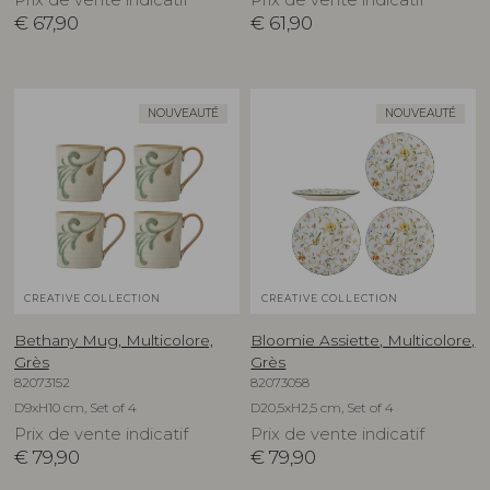
€
67,90
€
61,90
NOUVEAUTÉ
NOUVEAUTÉ
CREATIVE COLLECTION
CREATIVE COLLECTION
Bethany Mug, Multicolore,
Bloomie Assiette, Multicolore,
Grès
Grès
82073152
82073058
D9xH10 cm, Set of 4
D20,5xH2,5 cm, Set of 4
Prix de vente indicatif
Prix de vente indicatif
€
79,90
€
79,90