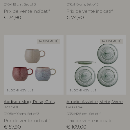
D16xH8 cm, Set of 3
D16xH8 cm, Set of 3
Prix de vente indicatif
Prix de vente indicatif
€
74,90
€
74,90
NOUVEAUTÉ
NOUVEAUTÉ
BLOOMINGVILLE
BLOOMINGVILLE
Addison Mug, Rose, Grès
Amelie Assiette, Verte, Verre
82073101
82069574
D10,5xH10 cm, Set of 3
D33xH2,5 cm, Set of 4
Prix de vente indicatif
Prix de vente indicatif
€
57,90
€
109,00