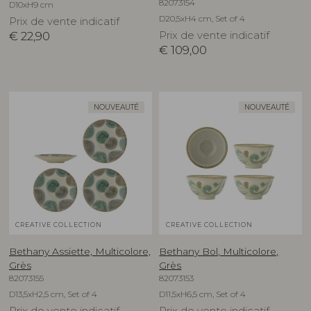
82073154
D10xH9 cm
D20,5xH4 cm, Set of 4
Prix de vente indicatif
€
22,90
Prix de vente indicatif
€
109,00
NOUVEAUTÉ
NOUVEAUTÉ
CREATIVE COLLECTION
CREATIVE COLLECTION
Bethany Assiette, Multicolore,
Bethany Bol, Multicolore,
Grès
Grès
82073155
82073153
D13,5xH2,5 cm, Set of 4
D11,5xH6,5 cm, Set of 4
Prix de vente indicatif
Prix de vente indicatif