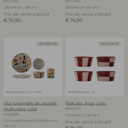
82073163
82073164
D9,5xH8 cm, Set of 4
D9,5xH8 cm, Set of 4
Prix de vente indicatif
Prix de vente indicatif
€
74,90
€
74,90
NOUVEAUTÉ
NOUVEAUTÉ
BLOOMINGVILLE MINI
BLOOMINGVILLE
Filur Ensemble de vaisselle,
Floki Bol, Rose, Grès
82063575
Multicolore, Grès
82063385
D13,5xH6 cm, Set of 4
C:D7xH9/B:D11xH6,5/P:D19xH2 cm,
Prix de vente indicatif
Set of 3