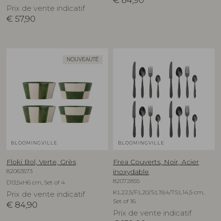
€
84,90
Prix de vente indicatif
€
57,90
NOUVEAUTÉ
BLOOMINGVILLE
BLOOMINGVILLE
Floki Bol, Verte, Grès
Frea Couverts, Noir, Acier
82063573
inoxydable
82072855
D13,5xH6 cm, Set of 4
K:L22,5/F:L20/S:L19,4/TS:L14,5 cm,
Prix de vente indicatif
Set of 16
€
84,90
Prix de vente indicatif