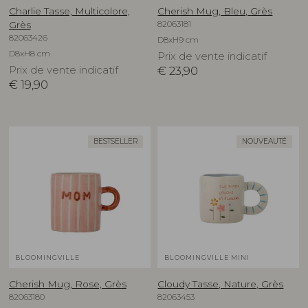
Charlie Tasse, Multicolore,
Cherish Mug, Bleu, Grès
82063181
Grès
82063426
D8xH9 cm
D8xH8 cm
Prix de vente indicatif
Prix de vente indicatif
€
23,90
€
19,90
BESTSELLER
NOUVEAUTÉ
BLOOMINGVILLE
BLOOMINGVILLE MINI
Cherish Mug, Rose, Grès
Cloudy Tasse, Nature, Grès
82063180
82063453