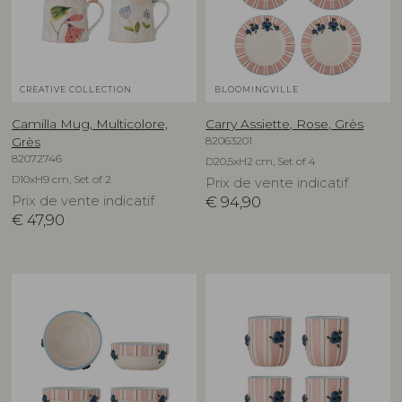
CREATIVE COLLECTION
BLOOMINGVILLE
Camilla Mug, Multicolore,
Carry Assiette, Rose, Grès
82063201
Grès
82072746
D20,5xH2 cm, Set of 4
D10xH9 cm, Set of 2
Prix de vente indicatif
Prix de vente indicatif
€
94,90
€
47,90