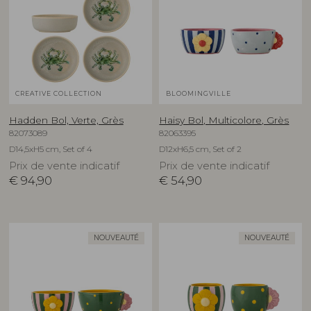
CREATIVE COLLECTION
BLOOMINGVILLE
Hadden Bol, Verte, Grès
Haisy Bol, Multicolore, Grès
82073089
82063395
D14,5xH5 cm, Set of 4
D12xH6,5 cm, Set of 2
Prix de vente indicatif
Prix de vente indicatif
€
94,90
€
54,90
NOUVEAUTÉ
NOUVEAUTÉ