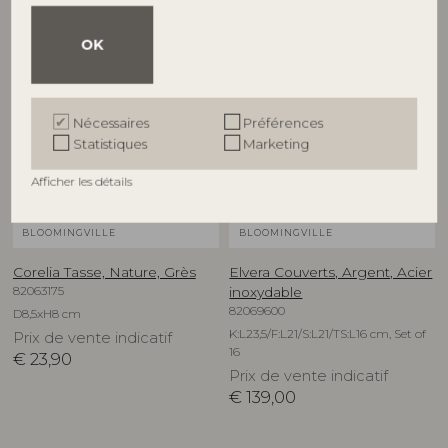
OK
NOUVEAUTÉ
Nécessaires
Préférences
Statistiques
Marketing
Afficher les détails
BLOOMINGVILLE
BLOOMINGVILLE
Corelia Tasse, Nature, Grès
Elvera Couverts, Argent, Acier
82063175
inoxydable
82069600
D8,5xH8 cm
K:L23,5/F:L21/S:L21/TS:L16 cm, Set of
Prix de vente indicatif
16
€
23,90
Prix de vente indicatif
€
139,00