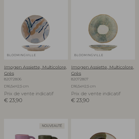
BLOOMINGVILLE
BLOOMINGVILLE
Imogen Assiette, Multicolore,
Imogen Assiette, Multicolore,
Grès
Grès
82072806
82072807
D16,5xH2,5 cm
D16,5xH2,5 cm
Prix de vente indicatif
Prix de vente indicatif
€
23,90
€
23,90
NOUVEAUTÉ