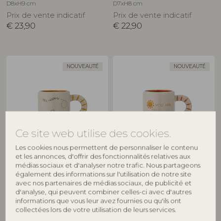
D8xH9 cm
D7xH8 cm
Prix de vente indicatif
Prix de vente indicatif
€
23,90
€
22,90
NOUVEAUTÉ
NOUVEAUTÉ
Ce site web utilise des cookies.
Les cookies nous permettent de personnaliser le contenu
BLOOMINGVILLE MINI
BLOOMINGVILLE MINI
et les annonces, d'offrir des fonctionnalités relatives aux
médias sociaux et d'analyser notre trafic. Nous partageons
Cloudy Tasse, Nature, Grès
Cloudy Tasse, Nature, Grès
également des informations sur l'utilisation de notre site
82063454
82063455
avec nos partenaires de médias sociaux, de publicité et
D7xH8 cm
D7xH8 cm
d'analyse, qui peuvent combiner celles-ci avec d'autres
informations que vous leur avez fournies ou qu'ils ont
Prix de vente indicatif
Prix de vente indicatif
collectées lors de votre utilisation de leurs services.
€
22,90
€
22,90