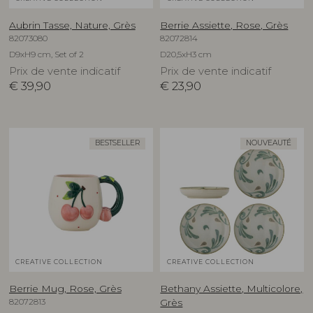
Aubrin Tasse, Nature, Grès
Berrie Assiette, Rose, Grès
82073080
82072814
D9xH9 cm, Set of 2
D20,5xH3 cm
Prix de vente indicatif
Prix de vente indicatif
€
39,90
€
23,90
BESTSELLER
NOUVEAUTÉ
CREATIVE COLLECTION
CREATIVE COLLECTION
Berrie Mug, Rose, Grès
Bethany Assiette, Multicolore,
82072813
Grès