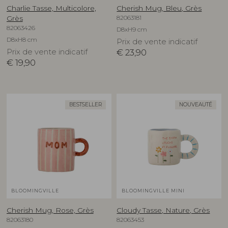
Charlie Tasse, Multicolore,
Cherish Mug, Bleu, Grès
82063181
Grès
82063426
D8xH9 cm
D8xH8 cm
Prix de vente indicatif
Prix de vente indicatif
€
23,90
€
19,90
BESTSELLER
NOUVEAUTÉ
BLOOMINGVILLE
BLOOMINGVILLE MINI
Cherish Mug, Rose, Grès
Cloudy Tasse, Nature, Grès
82063180
82063453