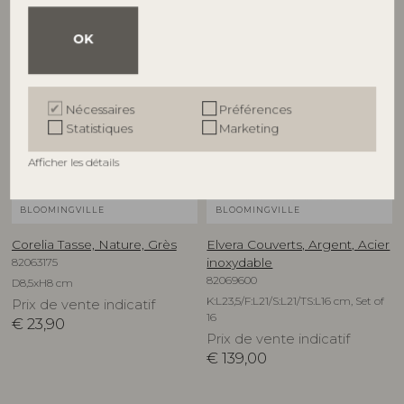
OK
NOUVEAUTÉ
Nécessaires
Préférences
Statistiques
Marketing
Afficher les détails
BLOOMINGVILLE
BLOOMINGVILLE
Corelia Tasse, Nature, Grès
Elvera Couverts, Argent, Acier
82063175
inoxydable
82069600
D8,5xH8 cm
K:L23,5/F:L21/S:L21/TS:L16 cm, Set of
Prix de vente indicatif
16
€
23,90
Prix de vente indicatif
€
139,00