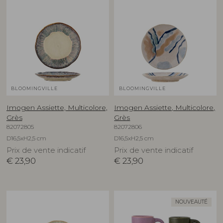
BLOOMINGVILLE
BLOOMINGVILLE
Imogen Assiette, Multicolore,
Imogen Assiette, Multicolore,
Grès
Grès
82072805
82072806
D16,5xH2,5 cm
D16,5xH2,5 cm
Prix de vente indicatif
Prix de vente indicatif
€
23,90
€
23,90
NOUVEAUTÉ