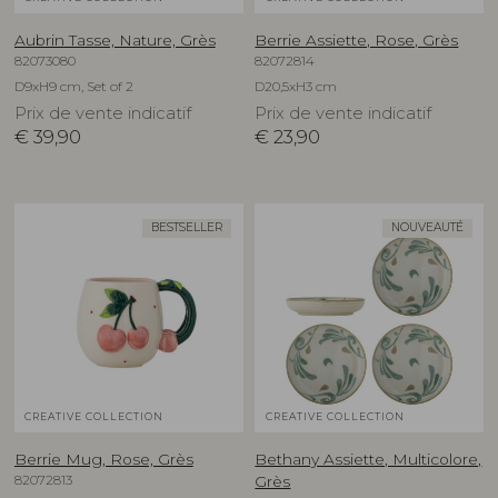
Aubrin Tasse, Nature, Grès
Berrie Assiette, Rose, Grès
82073080
82072814
D9xH9 cm, Set of 2
D20,5xH3 cm
Prix de vente indicatif
Prix de vente indicatif
€
39,90
€
23,90
BESTSELLER
NOUVEAUTÉ
CREATIVE COLLECTION
CREATIVE COLLECTION
Berrie Mug, Rose, Grès
Bethany Assiette, Multicolore,
82072813
Grès