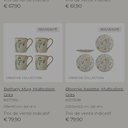
€
67,90
€
61,90
NOUVEAUTÉ
NOUVEAUTÉ
CREATIVE COLLECTION
CREATIVE COLLECTION
Bethany Mug, Multicolore,
Bloomie Assiette, Multicolore,
Grès
Grès
82073152
82073058
D9xH10 cm, Set of 4
D20,5xH2,5 cm, Set of 4
Prix de vente indicatif
Prix de vente indicatif
€
79,90
€
79,90