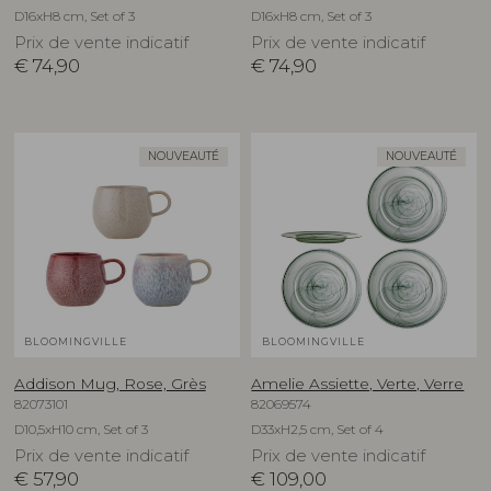
D16xH8 cm, Set of 3
D16xH8 cm, Set of 3
Prix de vente indicatif
Prix de vente indicatif
€
74,90
€
74,90
NOUVEAUTÉ
NOUVEAUTÉ
BLOOMINGVILLE
BLOOMINGVILLE
Addison Mug, Rose, Grès
Amelie Assiette, Verte, Verre
82073101
82069574
D10,5xH10 cm, Set of 3
D33xH2,5 cm, Set of 4
Prix de vente indicatif
Prix de vente indicatif
€
57,90
€
109,00