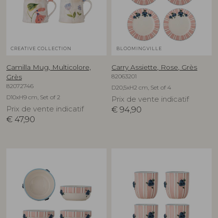
CREATIVE COLLECTION
BLOOMINGVILLE
Camilla Mug, Multicolore,
Carry Assiette, Rose, Grès
82063201
Grès
82072746
D20,5xH2 cm, Set of 4
D10xH9 cm, Set of 2
Prix de vente indicatif
Prix de vente indicatif
€
94,90
€
47,90