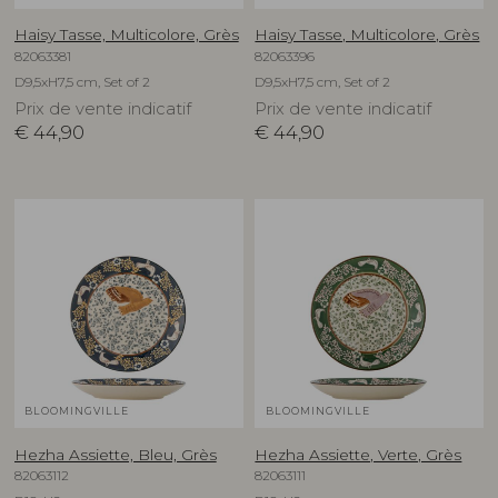
Haisy Tasse, Multicolore, Grès
Haisy Tasse, Multicolore, Grès
82063381
82063396
D9,5xH7,5 cm, Set of 2
D9,5xH7,5 cm, Set of 2
Prix de vente indicatif
Prix de vente indicatif
€
44,90
€
44,90
BLOOMINGVILLE
BLOOMINGVILLE
Hezha Assiette, Bleu, Grès
Hezha Assiette, Verte, Grès
82063112
82063111