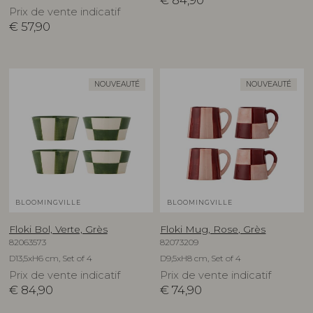
€
84,90
Prix de vente indicatif
€
57,90
NOUVEAUTÉ
NOUVEAUTÉ
BLOOMINGVILLE
BLOOMINGVILLE
Floki Bol, Verte, Grès
Floki Mug, Rose, Grès
82063573
82073209
D13,5xH6 cm, Set of 4
D9,5xH8 cm, Set of 4
Prix de vente indicatif
Prix de vente indicatif
€
84,90
€
74,90