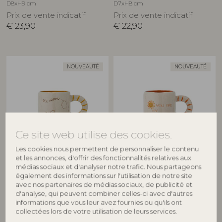
D8xH9 cm
D7xH8 cm
Prix de vente indicatif
Prix de vente indicatif
€
23,90
€
22,90
NOUVEAUTÉ
NOUVEAUTÉ
Ce site web utilise des cookies.
Les cookies nous permettent de personnaliser le contenu
BLOOMINGVILLE MINI
BLOOMINGVILLE MINI
et les annonces, d'offrir des fonctionnalités relatives aux
médias sociaux et d'analyser notre trafic. Nous partageons
Cloudy Tasse, Nature, Grès
Cloudy Tasse, Nature, Grès
également des informations sur l'utilisation de notre site
82063454
82063455
avec nos partenaires de médias sociaux, de publicité et
D7xH8 cm
D7xH8 cm
d'analyse, qui peuvent combiner celles-ci avec d'autres
Prix de vente indicatif
Prix de vente indicatif
informations que vous leur avez fournies ou qu'ils ont
collectées lors de votre utilisation de leurs services.
€
22,90
€
22,90