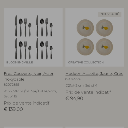
NOUVEAUTÉ
BLOOMINGVILLE
CREATIVE COLLECTION
Frea Couverts, Noir, Acier
Hadden Assiette, Jaune, Grès
82073220
inoxydable
82072855
D21xH2 cm, Set of 4
K:L22,5/F:L20/S:L19,4/TS:L14,5 cm,
Prix de vente indicatif
Set of 16
€
94,90
Prix de vente indicatif
€
139,00