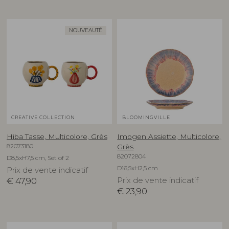
NOUVEAUTÉ
CREATIVE COLLECTION
BLOOMINGVILLE
Hiba Tasse, Multicolore, Grès
Imogen Assiette, Multicolore,
82073180
Grès
82072804
D8,5xH7,5 cm, Set of 2
D16,5xH2,5 cm
Prix de vente indicatif
€
47,90
Prix de vente indicatif
€
23,90