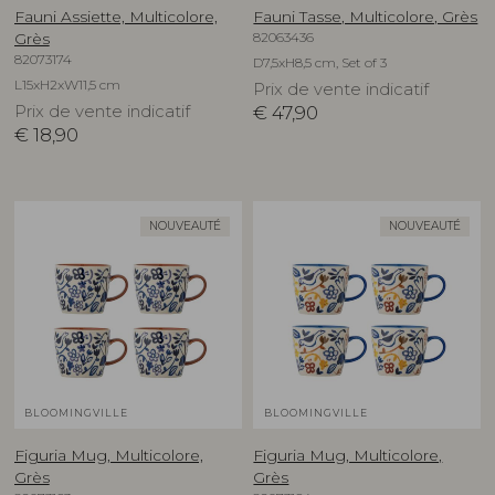
Fauni Assiette, Multicolore,
Fauni Tasse, Multicolore, Grès
82063436
Grès
82073174
D7,5xH8,5 cm, Set of 3
L15xH2xW11,5 cm
Prix de vente indicatif
Prix de vente indicatif
€
47,90
€
18,90
NOUVEAUTÉ
NOUVEAUTÉ
BLOOMINGVILLE
BLOOMINGVILLE
Figuria Mug, Multicolore,
Figuria Mug, Multicolore,
Grès
Grès