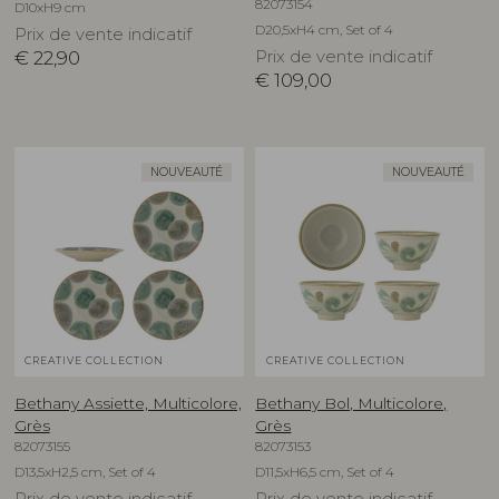
82073154
D10xH9 cm
D20,5xH4 cm, Set of 4
Prix de vente indicatif
€
22,90
Prix de vente indicatif
€
109,00
NOUVEAUTÉ
NOUVEAUTÉ
CREATIVE COLLECTION
CREATIVE COLLECTION
Bethany Assiette, Multicolore,
Bethany Bol, Multicolore,
Grès
Grès
82073155
82073153
D13,5xH2,5 cm, Set of 4
D11,5xH6,5 cm, Set of 4
Prix de vente indicatif
Prix de vente indicatif