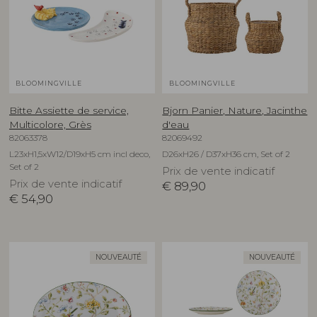
BLOOMINGVILLE
BLOOMINGVILLE
Bitte Assiette de service,
Bjorn Panier, Nature, Jacinthe
Multicolore, Grès
d'eau
82063378
82069492
L23xH1,5xW12/D19xH5 cm incl deco,
D26xH26 / D37xH36 cm, Set of 2
Set of 2
Prix de vente indicatif
Prix de vente indicatif
€
89,90
€
54,90
NOUVEAUTÉ
NOUVEAUTÉ