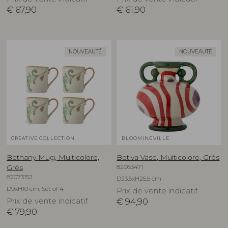
€
67,90
€
61,90
NOUVEAUTÉ
NOUVEAUTÉ
CREATIVE COLLECTION
BLOOMINGVILLE
Bethany Mug, Multicolore,
Betiva Vase, Multicolore, Grès
82063471
Grès
82073152
D23,5xH25,5 cm
D9xH10 cm, Set of 4
Prix de vente indicatif
Prix de vente indicatif
€
94,90
€
79,90