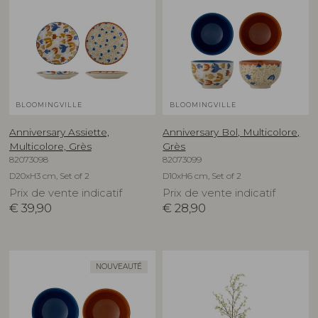
BLOOMINGVILLE
BLOOMINGVILLE
Anniversary Assiette,
Anniversary Bol, Multicolore,
Multicolore, Grès
Grès
82073098
82073099
D20xH3 cm, Set of 2
D10xH6 cm, Set of 2
Prix de vente indicatif
Prix de vente indicatif
€
39,90
€
28,90
NOUVEAUTÉ