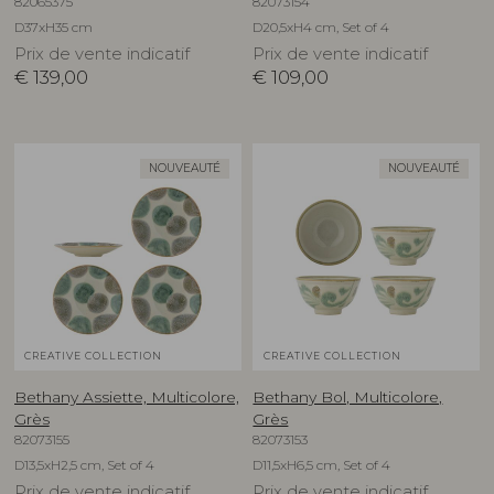
82065375
82073154
D37xH35 cm
D20,5xH4 cm, Set of 4
Prix de vente indicatif
Prix de vente indicatif
€
139,00
€
109,00
NOUVEAUTÉ
NOUVEAUTÉ
CREATIVE COLLECTION
CREATIVE COLLECTION
Bethany Assiette, Multicolore,
Bethany Bol, Multicolore,
Grès
Grès
82073155
82073153
D13,5xH2,5 cm, Set of 4
D11,5xH6,5 cm, Set of 4
Prix de vente indicatif
Prix de vente indicatif