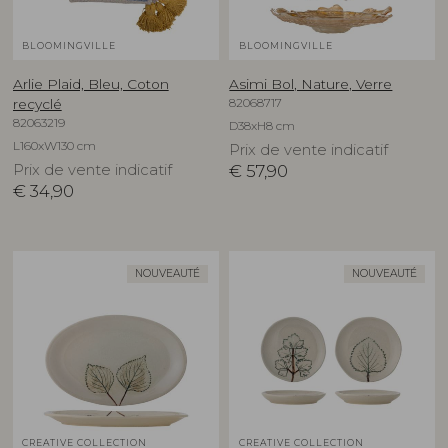
BLOOMINGVILLE
BLOOMINGVILLE
Arlie Plaid, Bleu, Coton
Asimi Bol, Nature, Verre
82068717
recyclé
82063219
D38xH8 cm
L160xW130 cm
Prix de vente indicatif
Prix de vente indicatif
€
57,90
€
34,90
NOUVEAUTÉ
NOUVEAUTÉ
CREATIVE COLLECTION
CREATIVE COLLECTION