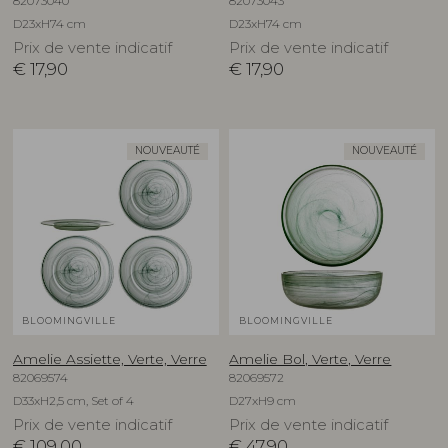
82073040
82073043
D23xH74 cm
D23xH74 cm
Prix de vente indicatif
Prix de vente indicatif
€
17,90
€
17,90
NOUVEAUTÉ
NOUVEAUTÉ
BLOOMINGVILLE
BLOOMINGVILLE
Amelie Assiette, Verte, Verre
Amelie Bol, Verte, Verre
82069574
82069572
D33xH2,5 cm, Set of 4
D27xH9 cm
Prix de vente indicatif
Prix de vente indicatif
€
109,00
€
47,90