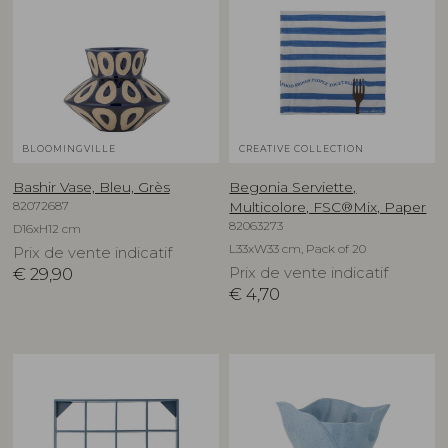
BLOOMINGVILLE
CREATIVE COLLECTION
Bashir Vase, Bleu, Grès
Begonia Serviette,
82072687
Multicolore, FSC®Mix, Paper
82063273
D16xH12 cm
L33xW33 cm, Pack of 20
Prix de vente indicatif
€
29,90
Prix de vente indicatif
€
4,70