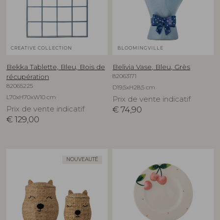
CREATIVE COLLECTION
BLOOMINGVILLE
Bekka Tablette, Bleu, Bois de
Belivia Vase, Bleu, Grès
82063171
récupération
82065225
D19,5xH28,5 cm
L70xH70xW10 cm
Prix de vente indicatif
Prix de vente indicatif
€
74,90
€
129,00
NOUVEAUTÉ