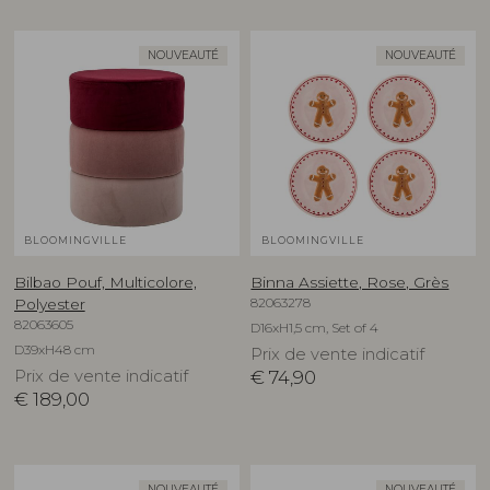
NOUVEAUTÉ
NOUVEAUTÉ
BLOOMINGVILLE
BLOOMINGVILLE
Bilbao Pouf, Multicolore,
Binna Assiette, Rose, Grès
82063278
Polyester
82063605
D16xH1,5 cm, Set of 4
D39xH48 cm
Prix de vente indicatif
Prix de vente indicatif
€
74,90
€
189,00
NOUVEAUTÉ
NOUVEAUTÉ