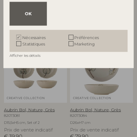
82073082
82073083
D21xH1,5 cm, Set of 2
D27xH1,5 cm, Set of 2
OK
Prix de vente indicatif
Prix de vente indicatif
€
49,90
€
69,90
Nécessaires
Préférences
Statistiques
Marketing
NOUVEAUTÉ
NOUVEAUTÉ
Afficher les détails
CREATIVE COLLECTION
CREATIVE COLLECTION
Aubrin Bol, Nature, Grès
Aubrin Bol, Nature, Grès
82073081
82073084
D15,5xH5 cm, Set of 2
D26xH7 cm
Prix de vente indicatif
Prix de vente indicatif
€
39,90
€
79,90