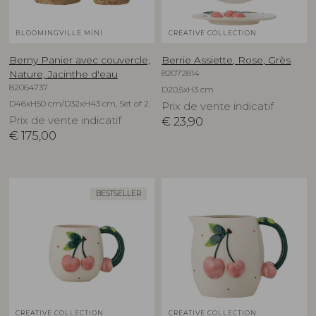
BLOOMINGVILLE MINI
CREATIVE COLLECTION
Berny Panier avec couvercle,
Berrie Assiette, Rose, Grès
82072814
Nature, Jacinthe d'eau
82064737
D20,5xH3 cm
D46xH50 cm/D32xH43 cm, Set of 2
Prix de vente indicatif
Prix de vente indicatif
€
23,90
€
175,00
BESTSELLER
CREATIVE COLLECTION
CREATIVE COLLECTION