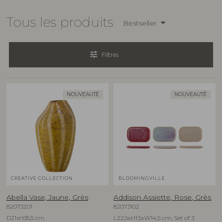
Tous les produits
Bestseller
tune
Filtres
NOUVEAUTÉ
NOUVEAUTÉ
CREATIVE COLLECTION
BLOOMINGVILLE
Abella Vase, Jaune, Grès
Addison Assiette, Rose, Grès
82073201
82073102
D21xH35,5 cm
L22,5xH1,5xW14,5 cm, Set of 3