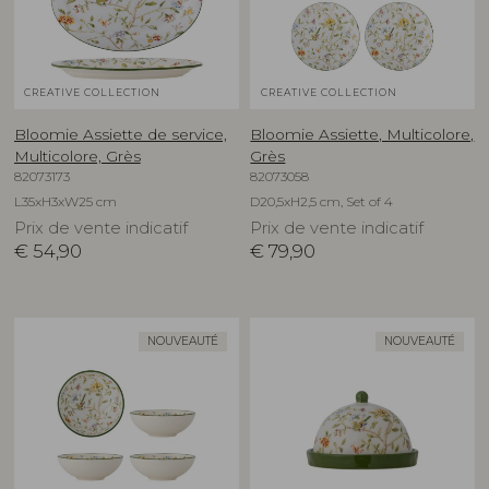
CREATIVE COLLECTION
CREATIVE COLLECTION
Bloomie Assiette de service,
Bloomie Assiette, Multicolore,
Multicolore, Grès
Grès
82073173
82073058
L35xH3xW25 cm
D20,5xH2,5 cm, Set of 4
Prix de vente indicatif
Prix de vente indicatif
€
54,90
€
79,90
NOUVEAUTÉ
NOUVEAUTÉ