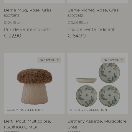
Berrie Mug, Rose, Grès
Berrie Pichet, Rose, Grès
82072813
82072812
D10xH9 cm
D15,5xH16 cm
Prix de vente indicatif
Prix de vente indicatif
€
22,90
€
64,90
NOUVEAUTÉ
NOUVEAUTÉ
BLOOMINGVILLE MINI
CREATIVE COLLECTION
Bertil Pouf, Multicolore,
Bethany Assiette, Multicolore,
FSC®100%, MDF
Grès