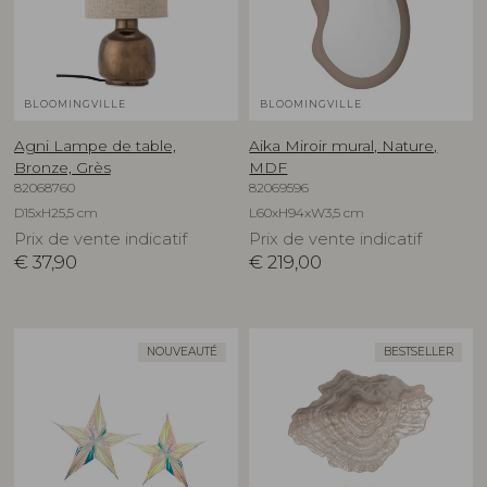
BLOOMINGVILLE
BLOOMINGVILLE
Agni Lampe de table,
Aika Miroir mural, Nature,
Bronze, Grès
MDF
82068760
82069596
D15xH25,5 cm
L60xH94xW3,5 cm
Prix de vente indicatif
Prix de vente indicatif
€
37,90
€
219,00
NOUVEAUTÉ
BESTSELLER