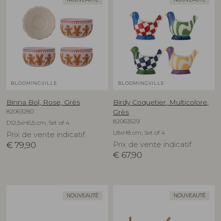
BLOOMINGVILLE
BLOOMINGVILLE
Binna Bol, Rose, Grès
Birdy Coquetier, Multicolore,
82063280
Grès
82063529
D12,5xH6,5 cm, Set of 4
L8xH8 cm, Set of 4
Prix de vente indicatif
€
79,90
Prix de vente indicatif
€
67,90
NOUVEAUTÉ
NOUVEAUTÉ