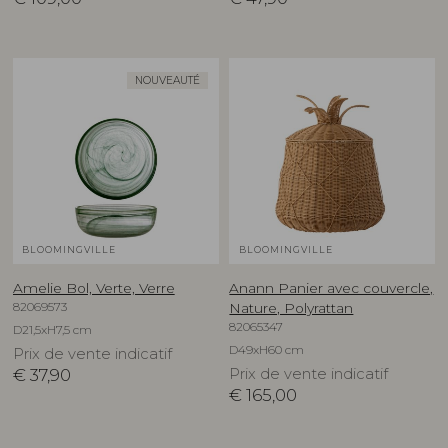
NOUVEAUTÉ
BLOOMINGVILLE
BLOOMINGVILLE
Amelie Bol, Verte, Verre
Anann Panier avec couvercle,
82069573
Nature, Polyrattan
82065347
D21,5xH7,5 cm
D49xH60 cm
Prix de vente indicatif
€
37,90
Prix de vente indicatif
€
165,00