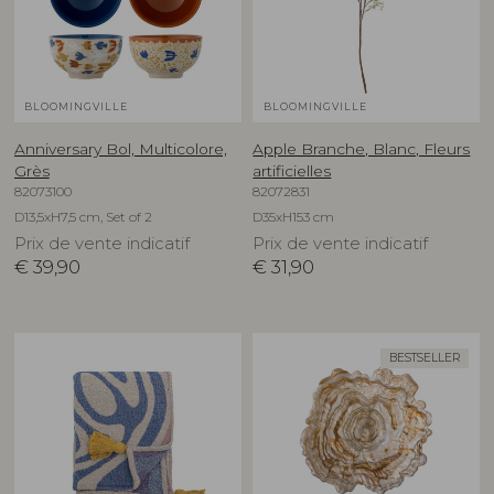
BLOOMINGVILLE
BLOOMINGVILLE
Anniversary Bol, Multicolore,
Apple Branche, Blanc, Fleurs
Grès
artificielles
82073100
82072831
D13,5xH7,5 cm, Set of 2
D35xH153 cm
Prix de vente indicatif
Prix de vente indicatif
€
39,90
€
31,90
BESTSELLER