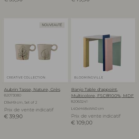
NOUVEAUTÉ
CREATIVE COLLECTION
BLOOMINGVILLE
Aubrin Tasse, Nature, Grès
Banjo Table d'appoint,
82073080
Multicolore, FSC®100%, MDF
82063241
D9xH9 cm, Set of 2
L40xH48xW40 cm
Prix de vente indicatif
€
39,90
Prix de vente indicatif
€
109,00