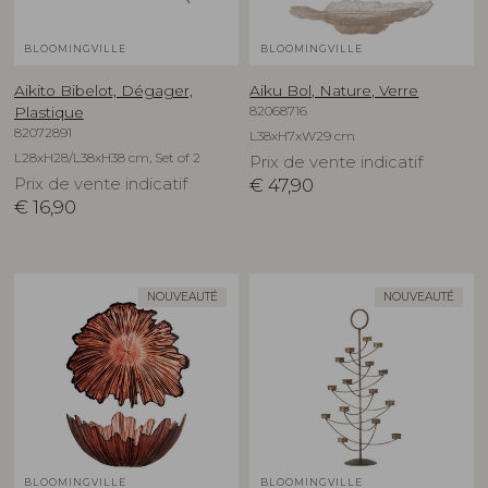
BLOOMINGVILLE
BLOOMINGVILLE
Aikito Bibelot, Dégager,
Aiku Bol, Nature, Verre
82068716
Plastique
82072891
L38xH7xW29 cm
L28xH28/L38xH38 cm, Set of 2
Prix de vente indicatif
Prix de vente indicatif
€
47,90
€
16,90
NOUVEAUTÉ
NOUVEAUTÉ
BLOOMINGVILLE
BLOOMINGVILLE