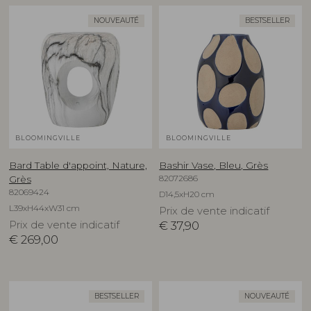
NOUVEAUTÉ
BESTSELLER
BLOOMINGVILLE
BLOOMINGVILLE
Bard Table d'appoint, Nature,
Bashir Vase, Bleu, Grès
82072686
Grès
82069424
D14,5xH20 cm
L39xH44xW31 cm
Prix de vente indicatif
Prix de vente indicatif
€
37,90
€
269,00
BESTSELLER
NOUVEAUTÉ