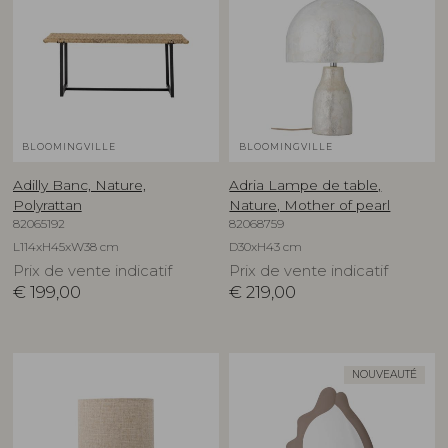
BLOOMINGVILLE
BLOOMINGVILLE
Adilly Banc, Nature,
Adria Lampe de table,
Polyrattan
Nature, Mother of pearl
82065192
82068759
L114xH45xW38 cm
D30xH43 cm
Prix de vente indicatif
Prix de vente indicatif
€
199,00
€
219,00
NOUVEAUTÉ