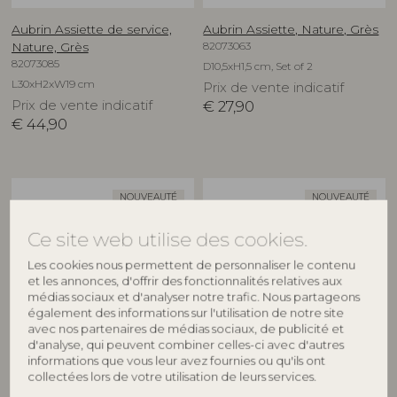
Aubrin Assiette de service,
Aubrin Assiette, Nature, Grès
82073063
Nature, Grès
82073085
D10,5xH1,5 cm, Set of 2
L30xH2xW19 cm
Prix de vente indicatif
Prix de vente indicatif
€
27,90
€
44,90
NOUVEAUTÉ
NOUVEAUTÉ
Ce site web utilise des cookies.
Les cookies nous permettent de personnaliser le contenu
et les annonces, d'offrir des fonctionnalités relatives aux
médias sociaux et d'analyser notre trafic. Nous partageons
également des informations sur l'utilisation de notre site
avec nos partenaires de médias sociaux, de publicité et
d'analyse, qui peuvent combiner celles-ci avec d'autres
CREATIVE COLLECTION
CREATIVE COLLECTION
informations que vous leur avez fournies ou qu'ils ont
collectées lors de votre utilisation de leurs services.
Aubrin Assiette, Nature, Grès
Aubrin Assiette, Nature, Grès