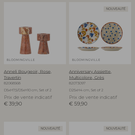
NOUVEAUTÉ
BLOOMINGVILLE
BLOOMINGVILLE
Anneli Bougeoir, Rose,
Anniversary Assiette,
Travertin
Multicolore, Grès
82068568
82073097
D5xH7,5/D5xH10 cm, Set of 2
D25xH4 cm, Set of 2
Prix de vente indicatif
Prix de vente indicatif
€
39,90
€
59,90
NOUVEAUTÉ
NOUVEAUTÉ