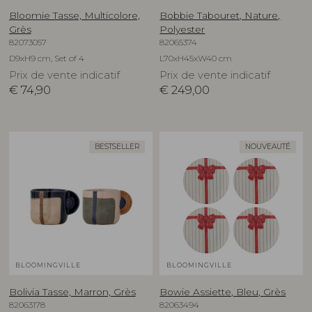
Bloomie Tasse, Multicolore,
Bobbie Tabouret, Nature,
Grès
Polyester
82073057
82065374
D9xH9 cm, Set of 4
L70xH45xW40 cm
Prix de vente indicatif
Prix de vente indicatif
€
74,90
€
249,00
BESTSELLER
NOUVEAUTÉ
BLOOMINGVILLE
BLOOMINGVILLE
Bolivia Tasse, Marron, Grès
Bowie Assiette, Bleu, Grès
82063178
82063494