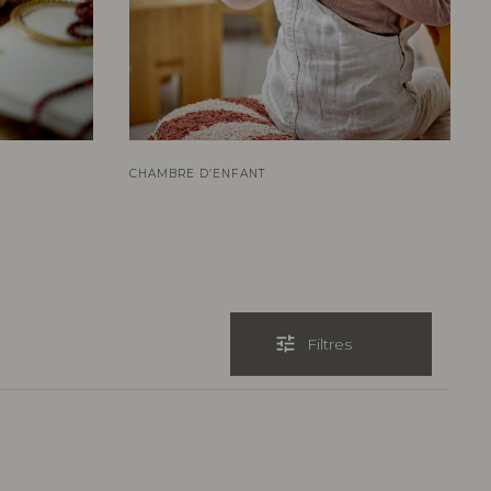
CHAMBRE D’ENFANT
tune
Filtres