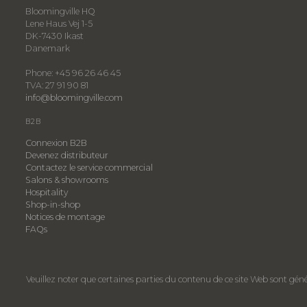
Bloomingville HQ
Lene Haus Vej 1-5
DK-7430 Ikast
Danemark
Phone: +45 96 26 46 45
TVA: 27 91 90 81
info@bloomingville.com
B2B
Connexion B2B
Devenez distributeur
Contactez le service commercial
Salons & showrooms
Hospitality
​Shop-in-shop
Notices de montage
FAQs
Veuillez noter que certaines parties du contenu de ce site Web sont généré