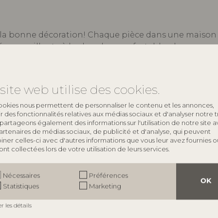
 la bonne décoration! Chaque pièce dans une maison 
rée accueillante à la chambre confortable, chaque esp
esoins fonctionnels.
e de décoration pour la maison pour vous aider à cr
site web utilise des cookies.
ouhaitiez rafraîchir votre salon, améliorer votre cuis
ns tout ce dont vous avez besoin pour que votre espa
ookies nous permettent de personnaliser le contenu et les annonces,
rir des fonctionnalités relatives aux médias sociaux et d'analyser notre tr
partageons également des informations sur l'utilisation de notre site 
artenaires de médias sociaux, de publicité et d'analyse, qui peuvent
solutions de rangement fonctionnelles et à l'éclairage
ner celles-ci avec d'autres informations que vous leur avez fournies o
 ont collectées lors de votre utilisation de leurs services.
our donner vie à votre vision. Que vous préfériez un s
ts sont conçus pour correspondre à votre goût et rend
Nécessaires
Préférences
OK
Statistiques
Marketing
supérieur avec Bloomingville. Parcourez notre collec
er les détails
t commencez à créer l'espace de vos rêves! Que vous 