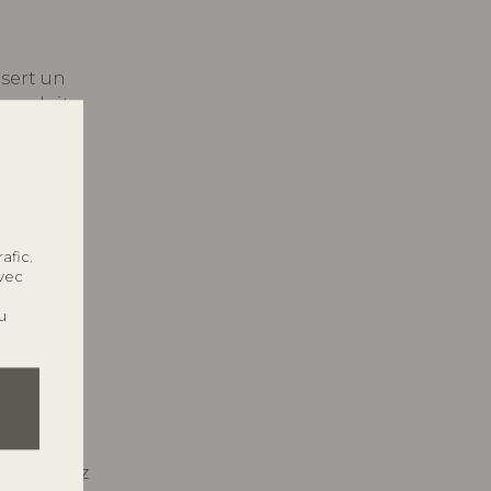
sert un
ace doit
éer
ine ou
ce se
afic.
avec
 élégant,
u
tyle
re votre
tion de
souhaitiez