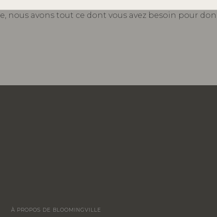
e à manger, créer un coin lecture confortable dans vo
e, nous avons tout ce dont vous avez besoin pour donn
À PROPOS DE BLOOMINGVILLE