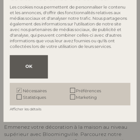
Chez Bloomingville, nous offrons une large gamme
Les cookies nous permettent de personnaliser le contenu
de décoration pour la maison pour vous aider à
et les annonces, d'offrir des fonctionnalités relatives aux
médias sociaux et d'analyser notre trafic. Nous partageons
créer l'atmosphère idéale dans chaque pièce. Que
également des informations sur l'utilisation de notre site
vous souhaitiez rafraîchir votre salon, améliorer
avec nos partenaires de médias sociaux, de publicité et
votre cuisine ou créer une chambre à coucher
d'analyse, qui peuvent combiner celles-ci avec d'autres
relaxante, nous avons tout ce dont vous avez besoin
informations que vous leur avez fournies ou qu'ils ont
collectées lors de votre utilisation de leurs services.
pour que votre espace se sente comme chez vous.
De l'art mural élégant et des jolies coussins aux
OK
solutions de rangement fonctionnelles et à
l'éclairage élégant, notre collection a tout ce dont
vous avez besoin pour donner vie à votre vision. Que
vous préfériez un style classique, minimaliste ou
Nécessaires
Préférences
Statistiques
Marketing
éclectique, nos produits sont conçus pour
correspondre à votre goût et rendre votre maison
Afficher les détails
confortable et accueillante.
Emmenez votre décoration à la maison au niveau
supérieur avec Bloomingville. Parcourez notre