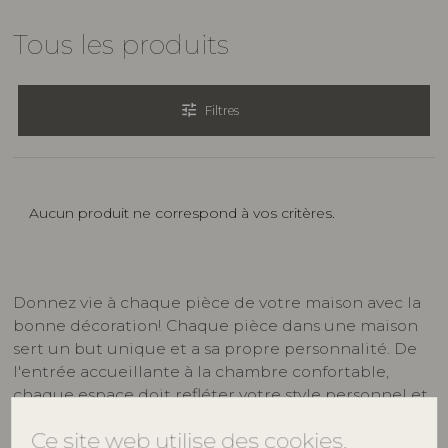
Tous les produits
tune
Filtres
Aucun produit ne correspond à vos critères.
Donnez vie à chaque pièce de votre maison avec la
bonne décoration! Chaque pièce dans une maison
sert un but unique et a sa propre personnalité. De
l'entrée accueillante à la chambre confortable,
chaque espace doit refléter votre style personnel et
répondre à vos besoins fonctionnels.
Ce site web utilise des cookies.