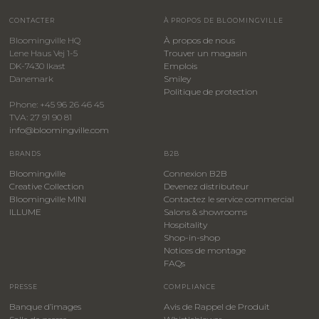
CONTACTER
À PROPOS DE BLOOMINGVILLE
Bloomingville HQ
À propos de nous
Lene Haus Vej 1-5
Trouver un magasin
DK-7430 Ikast
Emplois
Danemark
Smiley
​Politique de protection
Phone: +45 96 26 46 45
TVA: 27 91 90 81
info@bloomingville.com
BRANDS
B2B
Bloomingville
Connexion B2B
Creative Collection
Devenez distributeur
Bloomingville MINI
Contactez le service commercial
ILLUME
Salons & showrooms
Hospitality
​Shop-in-shop
Notices de montage
FAQs
PRESSE
COMPLIANCE
Banque d’images
Avis de Rappel de Produit