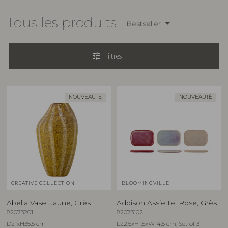
Tous les produits
Bestseller
tune
Filtres
NOUVEAUTÉ
NOUVEAUTÉ
CREATIVE COLLECTION
BLOOMINGVILLE
Abella Vase, Jaune, Grès
Addison Assiette, Rose, Grès
82073201
82073102
D21xH35,5 cm
L22,5xH1,5xW14,5 cm, Set of 3