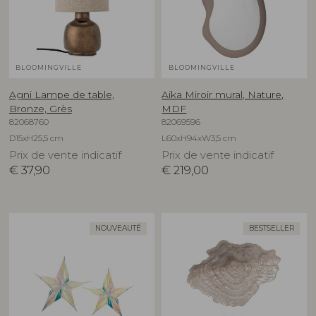
BLOOMINGVILLE
BLOOMINGVILLE
Agni Lampe de table,
Aika Miroir mural, Nature,
Bronze, Grès
MDF
82068760
82069596
D15xH25,5 cm
L60xH94xW3,5 cm
Prix de vente indicatif
Prix de vente indicatif
€
37,90
€
219,00
NOUVEAUTÉ
BESTSELLER