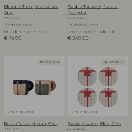
Bloomie Tasse, Multicolore,
Bobbie Tabouret, Nature,
Grès
Polyester
82073057
82065374
D9xH9 cm, Set of 4
L70xH45xW40 cm
Prix de vente indicatif
Prix de vente indicatif
€
74,90
€
249,00
BESTSELLER
NOUVEAUTÉ
BLOOMINGVILLE
BLOOMINGVILLE
Bolivia Tasse, Marron, Grès
Bowie Assiette, Bleu, Grès
82063178
82063494