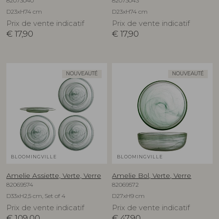
82073040
82073043
D23xH74 cm
D23xH74 cm
Prix de vente indicatif
Prix de vente indicatif
€
17,90
€
17,90
NOUVEAUTÉ
NOUVEAUTÉ
BLOOMINGVILLE
BLOOMINGVILLE
Amelie Assiette, Verte, Verre
Amelie Bol, Verte, Verre
82069574
82069572
D33xH2,5 cm, Set of 4
D27xH9 cm
Prix de vente indicatif
Prix de vente indicatif
€
109,00
€
47,90