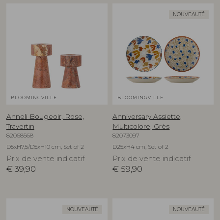
NOUVEAUTÉ
BLOOMINGVILLE
BLOOMINGVILLE
Anneli Bougeoir, Rose,
Anniversary Assiette,
Travertin
Multicolore, Grès
82068568
82073097
D5xH7,5/D5xH10 cm, Set of 2
D25xH4 cm, Set of 2
Prix de vente indicatif
Prix de vente indicatif
€
39,90
€
59,90
NOUVEAUTÉ
NOUVEAUTÉ