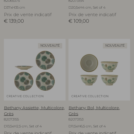
82065375
82073154
D37xH35 cm
D20,5xH4 cm, Set of 4
Prix de vente indicatif
Prix de vente indicatif
€
139,00
€
109,00
NOUVEAUTÉ
NOUVEAUTÉ
CREATIVE COLLECTION
CREATIVE COLLECTION
Bethany Assiette, Multicolore,
Bethany Bol, Multicolore,
Grès
Grès
82073155
82073153
D13,5xH2,5 cm, Set of 4
D11,5xH6,5 cm, Set of 4
Prix de vente indicatif
Prix de vente indicatif