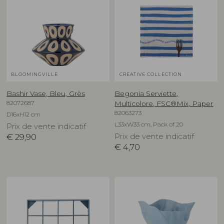
BLOOMINGVILLE
CREATIVE COLLECTION
Bashir Vase, Bleu, Grès
Begonia Serviette,
82072687
Multicolore, FSC®Mix, Paper
82063273
D16xH12 cm
L33xW33 cm, Pack of 20
Prix de vente indicatif
€
29,90
Prix de vente indicatif
€
4,70