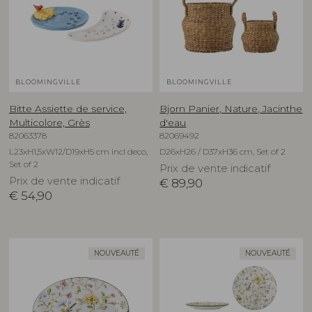
BLOOMINGVILLE
BLOOMINGVILLE
Bitte Assiette de service,
Bjorn Panier, Nature, Jacinthe
Multicolore, Grès
d'eau
82063378
82069492
L23xH1,5xW12/D19xH5 cm incl deco,
D26xH26 / D37xH36 cm, Set of 2
Set of 2
Prix de vente indicatif
Prix de vente indicatif
€
89,90
€
54,90
NOUVEAUTÉ
NOUVEAUTÉ