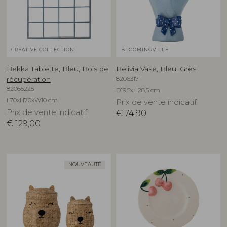
CREATIVE COLLECTION
BLOOMINGVILLE
Bekka Tablette, Bleu, Bois de
Belivia Vase, Bleu, Grès
82063171
récupération
82065225
D19,5xH28,5 cm
L70xH70xW10 cm
Prix de vente indicatif
Prix de vente indicatif
€
74,90
€
129,00
NOUVEAUTÉ