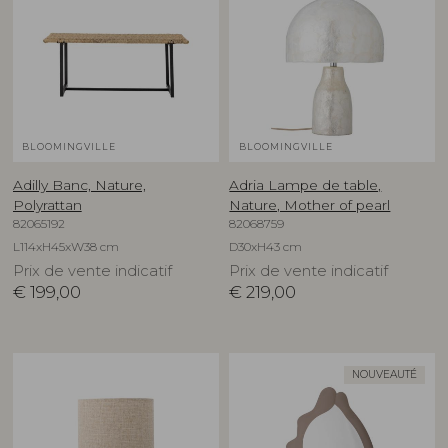
BLOOMINGVILLE
BLOOMINGVILLE
Adilly Banc, Nature,
Adria Lampe de table,
Polyrattan
Nature, Mother of pearl
82065192
82068759
L114xH45xW38 cm
D30xH43 cm
Prix de vente indicatif
Prix de vente indicatif
€
199,00
€
219,00
NOUVEAUTÉ