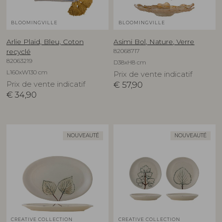
BLOOMINGVILLE
BLOOMINGVILLE
Arlie Plaid, Bleu, Coton
Asimi Bol, Nature, Verre
82068717
recyclé
82063219
D38xH8 cm
L160xW130 cm
Prix de vente indicatif
Prix de vente indicatif
€
57,90
€
34,90
NOUVEAUTÉ
NOUVEAUTÉ
CREATIVE COLLECTION
CREATIVE COLLECTION