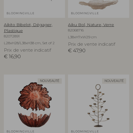
BLOOMINGVILLE
BLOOMINGVILLE
Aikito Bibelot, Dégager,
Aiku Bol, Nature, Verre
82068716
Plastique
82072891
L38xH7xW29 cm
L28xH28/L38xH38 cm, Set of 2
Prix de vente indicatif
Prix de vente indicatif
€
47,90
€
16,90
NOUVEAUTÉ
NOUVEAUTÉ
BLOOMINGVILLE
BLOOMINGVILLE