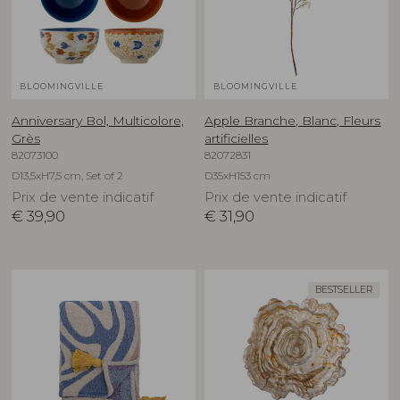
BLOOMINGVILLE
BLOOMINGVILLE
Anniversary Bol, Multicolore,
Apple Branche, Blanc, Fleurs
Grès
artificielles
82073100
82072831
D13,5xH7,5 cm, Set of 2
D35xH153 cm
Prix de vente indicatif
Prix de vente indicatif
€
39,90
€
31,90
BESTSELLER