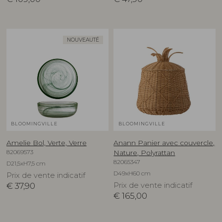
NOUVEAUTÉ
BLOOMINGVILLE
BLOOMINGVILLE
Amelie Bol, Verte, Verre
Anann Panier avec couvercle,
82069573
Nature, Polyrattan
82065347
D21,5xH7,5 cm
D49xH60 cm
Prix de vente indicatif
€
37,90
Prix de vente indicatif
€
165,00