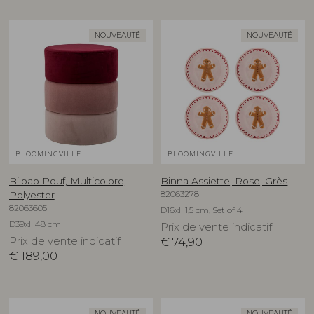
NOUVEAUTÉ
NOUVEAUTÉ
BLOOMINGVILLE
BLOOMINGVILLE
Bilbao Pouf, Multicolore,
Binna Assiette, Rose, Grès
82063278
Polyester
82063605
D16xH1,5 cm, Set of 4
D39xH48 cm
Prix de vente indicatif
Prix de vente indicatif
€
74,90
€
189,00
NOUVEAUTÉ
NOUVEAUTÉ