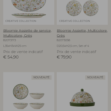
CREATIVE COLLECTION
CREATIVE COLLECTION
Bloomie Assiette de service,
Bloomie Assiette, Multicolore,
Multicolore, Grès
Grès
82073173
82073058
L35xH3xW25 cm
D20,5xH2,5 cm, Set of 4
Prix de vente indicatif
Prix de vente indicatif
€
54,90
€
79,90
NOUVEAUTÉ
NOUVEAUTÉ