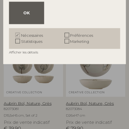
82073082
82073083
D21xH1,5 cm, Set of 2
D27xH1,5 cm, Set of 2
OK
Prix de vente indicatif
Prix de vente indicatif
€
49,90
€
69,90
Nécessaires
Préférences
Statistiques
Marketing
NOUVEAUTÉ
NOUVEAUTÉ
Afficher les détails
CREATIVE COLLECTION
CREATIVE COLLECTION
Aubrin Bol, Nature, Grès
Aubrin Bol, Nature, Grès
82073081
82073084
D15,5xH5 cm, Set of 2
D26xH7 cm
Prix de vente indicatif
Prix de vente indicatif
€
39,90
€
79,90