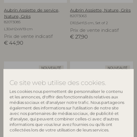
Aubrin Assiette de service,
Aubrin Assiette, Nature, Grès
82073063
Nature, Grès
82073085
D10,5xH1,5 cm, Set of 2
L30xH2xW19 cm
Prix de vente indicatif
Prix de vente indicatif
€
27,90
€
44,90
NOUVEAUTÉ
NOUVEAUTÉ
Ce site web utilise des cookies.
Les cookies nous permettent de personnaliser le contenu
et les annonces, d'offrir des fonctionnalités relatives aux
médias sociaux et d'analyser notre trafic. Nous partageons
également des informations sur l'utilisation de notre site
avec nos partenaires de médias sociaux, de publicité et
d'analyse, qui peuvent combiner celles-ci avec d'autres
CREATIVE COLLECTION
CREATIVE COLLECTION
informations que vous leur avez fournies ou qu'ils ont
collectées lors de votre utilisation de leurs services.
Aubrin Assiette, Nature, Grès
Aubrin Assiette, Nature, Grès