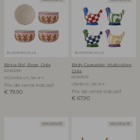
BLOOMINGVILLE
BLOOMINGVILLE
Binna Bol, Rose, Grès
Birdy Coquetier, Multicolore,
82063280
Grès
82063529
D12,5xH6,5 cm, Set of 4
L8xH8 cm, Set of 4
Prix de vente indicatif
€
79,90
Prix de vente indicatif
€
67,90
NOUVEAUTÉ
NOUVEAUTÉ