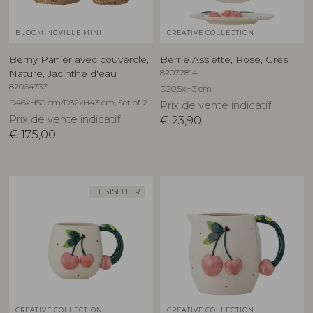
BLOOMINGVILLE MINI
CREATIVE COLLECTION
Berny Panier avec couvercle,
Berrie Assiette, Rose, Grès
82072814
Nature, Jacinthe d'eau
82064737
D20,5xH3 cm
D46xH50 cm/D32xH43 cm, Set of 2
Prix de vente indicatif
Prix de vente indicatif
€
23,90
€
175,00
BESTSELLER
CREATIVE COLLECTION
CREATIVE COLLECTION