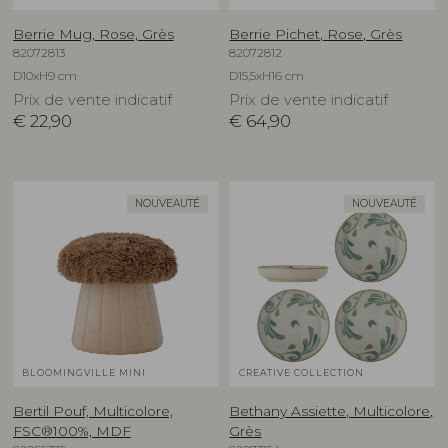
Berrie Mug, Rose, Grès
Berrie Pichet, Rose, Grès
82072813
82072812
D10xH9 cm
D15,5xH16 cm
Prix de vente indicatif
Prix de vente indicatif
€
22,90
€
64,90
NOUVEAUTÉ
NOUVEAUTÉ
BLOOMINGVILLE MINI
CREATIVE COLLECTION
Bertil Pouf, Multicolore,
Bethany Assiette, Multicolore,
FSC®100%, MDF
Grès