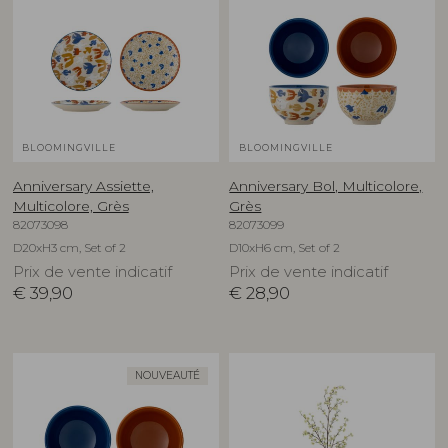
BLOOMINGVILLE
BLOOMINGVILLE
Anniversary Assiette,
Anniversary Bol, Multicolore,
Multicolore, Grès
Grès
82073098
82073099
D20xH3 cm, Set of 2
D10xH6 cm, Set of 2
Prix de vente indicatif
Prix de vente indicatif
€
39,90
€
28,90
NOUVEAUTÉ