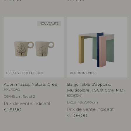
NOUVEAUTÉ
CREATIVE COLLECTION
BLOOMINGVILLE
Aubrin Tasse, Nature, Grès
Banjo Table d'appoint,
82073080
Multicolore, FSC®100%, MDF
82063241
D9xH9 cm, Set of 2
L40xH48xW40 cm
Prix de vente indicatif
€
39,90
Prix de vente indicatif
€
109,00