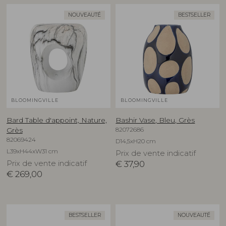
NOUVEAUTÉ
BESTSELLER
BLOOMINGVILLE
BLOOMINGVILLE
Bard Table d'appoint, Nature,
Bashir Vase, Bleu, Grès
82072686
Grès
82069424
D14,5xH20 cm
L39xH44xW31 cm
Prix de vente indicatif
Prix de vente indicatif
€
37,90
€
269,00
BESTSELLER
NOUVEAUTÉ