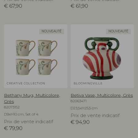
€
67,90
€
61,90
NOUVEAUTÉ
NOUVEAUTÉ
CREATIVE COLLECTION
BLOOMINGVILLE
Bethany Mug, Multicolore,
Betiva Vase, Multicolore, Grès
82063471
Grès
82073152
D23,5xH25,5 cm
D9xH10 cm, Set of 4
Prix de vente indicatif
Prix de vente indicatif
€
94,90
€
79,90