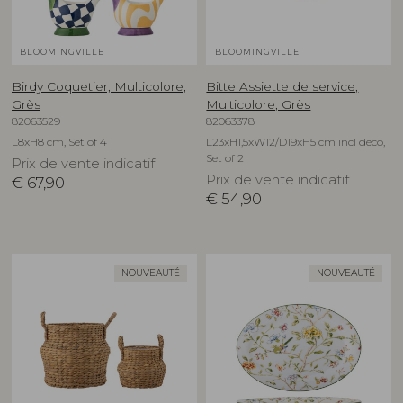
BLOOMINGVILLE
BLOOMINGVILLE
Birdy Coquetier, Multicolore,
Bitte Assiette de service,
Grès
Multicolore, Grès
82063529
82063378
L8xH8 cm, Set of 4
L23xH1,5xW12/D19xH5 cm incl deco,
Set of 2
Prix de vente indicatif
Prix de vente indicatif
€
67,90
€
54,90
NOUVEAUTÉ
NOUVEAUTÉ