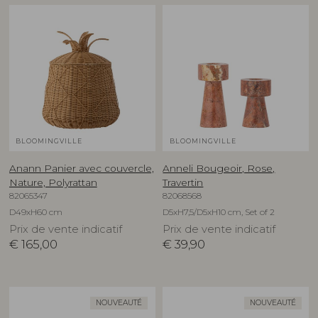
BLOOMINGVILLE
BLOOMINGVILLE
Anann Panier avec couvercle,
Anneli Bougeoir, Rose,
Nature, Polyrattan
Travertin
82065347
82068568
D49xH60 cm
D5xH7,5/D5xH10 cm, Set of 2
Prix de vente indicatif
Prix de vente indicatif
€
165,00
€
39,90
NOUVEAUTÉ
NOUVEAUTÉ