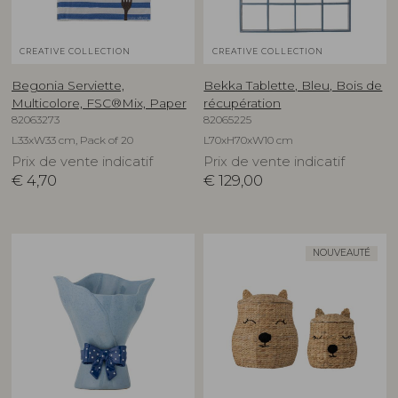
CREATIVE COLLECTION
CREATIVE COLLECTION
Begonia Serviette,
Bekka Tablette, Bleu, Bois de
Multicolore, FSC®Mix, Paper
récupération
82063273
82065225
L33xW33 cm, Pack of 20
L70xH70xW10 cm
Prix de vente indicatif
Prix de vente indicatif
€
4,70
€
129,00
NOUVEAUTÉ