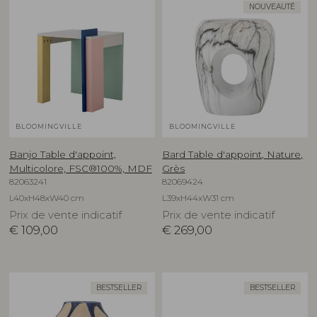
NOUVEAUTÉ
BLOOMINGVILLE
BLOOMINGVILLE
Banjo Table d'appoint,
Bard Table d'appoint, Nature,
Multicolore, FSC®100%, MDF
Grès
82063241
82069424
L40xH48xW40 cm
L39xH44xW31 cm
Prix de vente indicatif
Prix de vente indicatif
€
109,00
€
269,00
BESTSELLER
BESTSELLER