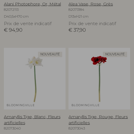
Alani Photophore, Or, Métal
Alea Vase, Rose, Grès
82072113
82073184
D40,5xH70 cm
D13xH21 cm
Prix de vente indicatif
Prix de vente indicatif
€
94,90
€
37,90
NOUVEAUTÉ
NOUVEAUTÉ
BLOOMINGVILLE
BLOOMINGVILLE
Amaryllis Tige, Blanc, Fleurs
Amaryllis Tige, Rouge, Fleurs
artificielles
artificielles
82073040
82073043