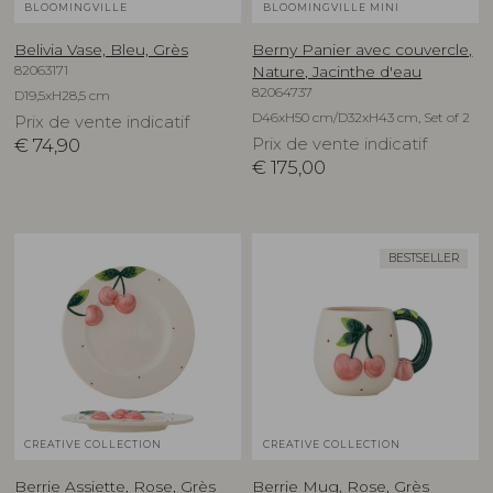
BLOOMINGVILLE
BLOOMINGVILLE MINI
Belivia Vase, Bleu, Grès
Berny Panier avec couvercle,
82063171
Nature, Jacinthe d'eau
82064737
D19,5xH28,5 cm
D46xH50 cm/D32xH43 cm, Set of 2
Prix de vente indicatif
€
74,90
Prix de vente indicatif
€
175,00
BESTSELLER
CREATIVE COLLECTION
CREATIVE COLLECTION
Berrie Assiette, Rose, Grès
Berrie Mug, Rose, Grès