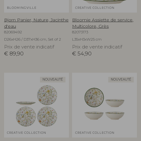
BLOOMINGVILLE
CREATIVE COLLECTION
Bjorn Panier, Nature, Jacinthe
Bloomie Assiette de service,
d'eau
Multicolore, Grès
82069492
82073173
D26xH26 / D37xH36 cm, Set of 2
L35xH3xW25 cm
Prix de vente indicatif
Prix de vente indicatif
€
89,90
€
54,90
NOUVEAUTÉ
NOUVEAUTÉ
CREATIVE COLLECTION
CREATIVE COLLECTION