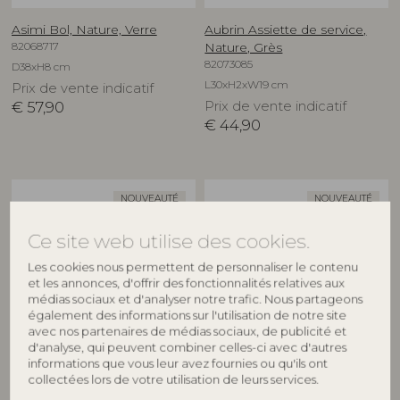
Asimi Bol, Nature, Verre
Aubrin Assiette de service,
82068717
Nature, Grès
82073085
D38xH8 cm
L30xH2xW19 cm
Prix de vente indicatif
€
57,90
Prix de vente indicatif
€
44,90
NOUVEAUTÉ
NOUVEAUTÉ
Ce site web utilise des cookies.
Les cookies nous permettent de personnaliser le contenu
et les annonces, d'offrir des fonctionnalités relatives aux
médias sociaux et d'analyser notre trafic. Nous partageons
également des informations sur l'utilisation de notre site
avec nos partenaires de médias sociaux, de publicité et
d'analyse, qui peuvent combiner celles-ci avec d'autres
CREATIVE COLLECTION
CREATIVE COLLECTION
informations que vous leur avez fournies ou qu'ils ont
collectées lors de votre utilisation de leurs services.
Aubrin Assiette, Nature, Grès
Aubrin Assiette, Nature, Grès