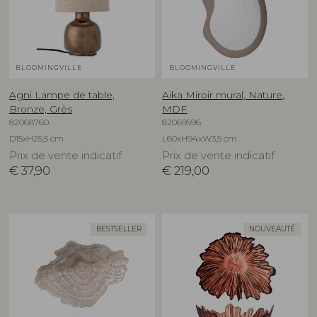
BLOOMINGVILLE
BLOOMINGVILLE
Agni Lampe de table,
Aika Miroir mural, Nature,
Bronze, Grès
MDF
82068760
82069596
D15xH25,5 cm
L60xH94xW3,5 cm
Prix de vente indicatif
Prix de vente indicatif
€
37,90
€
219,00
BESTSELLER
NOUVEAUTÉ