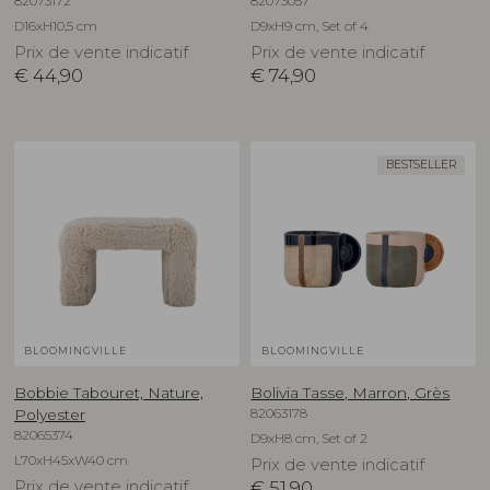
82073172
82073057
D16xH10,5 cm
D9xH9 cm, Set of 4
Prix de vente indicatif
Prix de vente indicatif
€
44,90
€
74,90
BESTSELLER
BLOOMINGVILLE
BLOOMINGVILLE
Bobbie Tabouret, Nature,
Bolivia Tasse, Marron, Grès
82063178
Polyester
82065374
D9xH8 cm, Set of 2
L70xH45xW40 cm
Prix de vente indicatif
Prix de vente indicatif
€
51,90