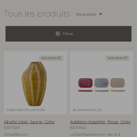
Tous les produits
Bestseller
tune
Filtres
NOUVEAUTÉ
NOUVEAUTÉ
CREATIVE COLLECTION
BLOOMINGVILLE
Abella Vase, Jaune, Grès
Addison Assiette, Rose, Grès
82073201
82073102
D21xH35,5 cm
L22,5xH1,5xW14,5 cm, Set of 3