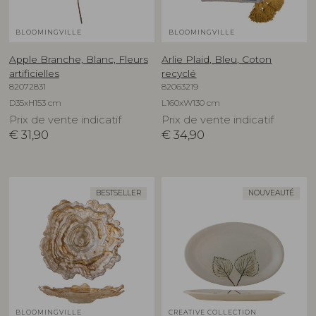
BLOOMINGVILLE
BLOOMINGVILLE
Apple Branche, Blanc, Fleurs
Arlie Plaid, Bleu, Coton
artificielles
recyclé
82072831
82063219
D35xH153 cm
L160xW130 cm
Prix de vente indicatif
Prix de vente indicatif
€
31,90
€
34,90
BESTSELLER
NOUVEAUTÉ
BLOOMINGVILLE
CREATIVE COLLECTION