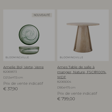
NOUVEAUTÉ
BLOOMINGVILLE
BLOOMINGVILLE
Amelie Bol, Verte, Verre
Ames Table de salle à
82069573
manger, Nature, FSC®100%,
MDF
D21,5xH7,5 cm
82065004
Prix de vente indicatif
D90xH75 cm
€
37,90
Prix de vente indicatif
€
799,00