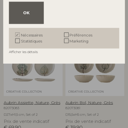
82073063
82073082
D10,5xH1,5 cm, Set of 2
D21xH1,5 cm, Set of 2
OK
Prix de vente indicatif
Prix de vente indicatif
€
27,90
€
49,90
Nécessaires
Préférences
Statistiques
Marketing
NOUVEAUTÉ
NOUVEAUTÉ
Afficher les détails
CREATIVE COLLECTION
CREATIVE COLLECTION
Aubrin Assiette, Nature, Grès
Aubrin Bol, Nature, Grès
82073083
82073081
D27xH1,5 cm, Set of 2
D15,5xH5 cm, Set of 2
Prix de vente indicatif
Prix de vente indicatif
€
69,90
€
39,90