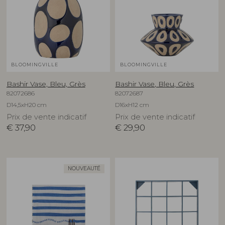
BLOOMINGVILLE
BLOOMINGVILLE
Bashir Vase, Bleu, Grès
Bashir Vase, Bleu, Grès
82072686
82072687
D14,5xH20 cm
D16xH12 cm
Prix de vente indicatif
Prix de vente indicatif
€
37,90
€
29,90
NOUVEAUTÉ