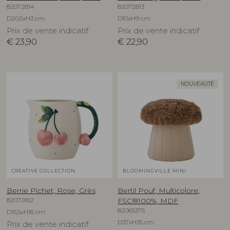
82072814
82072813
D20,5xH3 cm
D10xH9 cm
Prix de vente indicatif
Prix de vente indicatif
€
23,90
€
22,90
NOUVEAUTÉ
CREATIVE COLLECTION
BLOOMINGVILLE MINI
Berrie Pichet, Rose, Grès
Bertil Pouf, Multicolore,
82072812
FSC®100%, MDF
82065375
D15,5xH16 cm
D37xH35 cm
Prix de vente indicatif