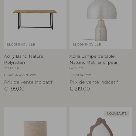
BLOOMINGVILLE
BLOOMINGVILLE
Adilly Banc, Nature,
Adria Lampe de table,
Polyrattan
Nature, Mother of pearl
82065192
82068759
L114xH45xW38 cm
D30xH43 cm
Prix de vente indicatif
Prix de vente indicatif
€
199,00
€
219,00
NOUVEAUTÉ