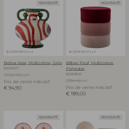
NOUVEAUTÉ
NOUVEAUTÉ
BLOOMINGVILLE
BLOOMINGVILLE
Betiva Vase, Multicolore, Grès
Bilbao Pouf, Multicolore,
82063471
Polyester
82063605
D23,5xH25,5 cm
D39xH48 cm
Prix de vente indicatif
€
94,90
Prix de vente indicatif
€
189,00
NOUVEAUTÉ
NOUVEAUTÉ