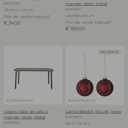
82072792
manger, Verte, Métal
82065262
D8xH9 cm, Set of 2
L56xH82xW61 cm
Prix de vente indicatif
€
34,90
Prix de vente indicatif
€
169,00
NOUVEAUTÉ
BLOOMINGVILLE
BLOOMINGVILLE
Calana Table de salle à
Camia Bibelot, Rouge, Verre
82072894
manger, Verte, Métal
82065263
D8 cm, Set of 2