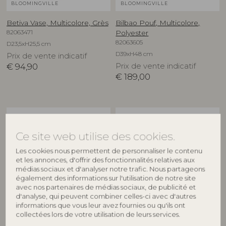
BLOOMINGVILLE
BLOOMINGVILLE
Betiva Vase, Multicolore, Grès
Bilbao Pouf, Multicolore,
82063471
Polyester
82063605
D23,5xH25,5 cm
D39xH48 cm
Prix de vente indicatif
€
94,90
Prix de vente indicatif
€
189,00
NOUVEAUTÉ
NOUVEAUTÉ
Ce site web utilise des cookies.
Les cookies nous permettent de personnaliser le contenu
et les annonces, d'offrir des fonctionnalités relatives aux
médias sociaux et d'analyser notre trafic. Nous partageons
également des informations sur l'utilisation de notre site
avec nos partenaires de médias sociaux, de publicité et
d'analyse, qui peuvent combiner celles-ci avec d'autres
BLOOMINGVILLE
BLOOMINGVILLE
informations que vous leur avez fournies ou qu'ils ont
collectées lors de votre utilisation de leurs services.
Binna Assiette, Rose, Grès
Binna Bol, Rose, Grès