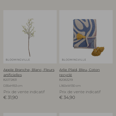
BLOOMINGVILLE
BLOOMINGVILLE
Apple Branche, Blanc, Fleurs
Arlie Plaid, Bleu, Coton
artificielles
recyclé
82072831
82063219
D35xH153 cm
L160xW130 cm
Prix de vente indicatif
Prix de vente indicatif
€
31,90
€
34,90