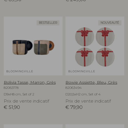
BESTSELLER
NOUVEAUTÉ
BLOOMINGVILLE
BLOOMINGVILLE
Bolivia Tasse, Marron, Grès
Bowie Assiette, Bleu, Grès
82063178
82063494
D9xH8 cm, Set of 2
D20,5xH2 cm, Set of 4
Prix de vente indicatif
Prix de vente indicatif
€
51,90
€
79,90