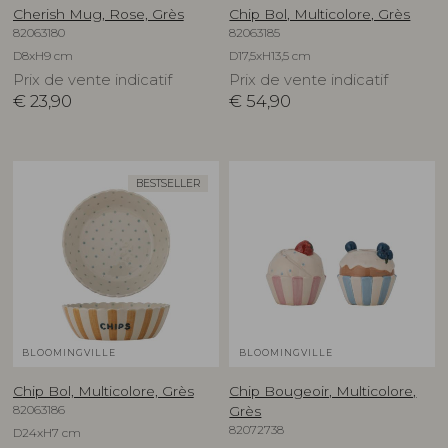
Cherish Mug, Rose, Grès
Chip Bol, Multicolore, Grès
82063180
82063185
D8xH9 cm
D17,5xH13,5 cm
Prix de vente indicatif
Prix de vente indicatif
€
23,90
€
54,90
BESTSELLER
BLOOMINGVILLE
BLOOMINGVILLE
Chip Bol, Multicolore, Grès
Chip Bougeoir, Multicolore,
82063186
Grès
82072738
D24xH7 cm