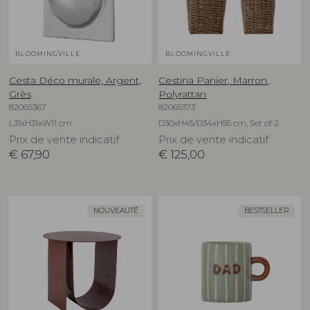
BLOOMINGVILLE
BLOOMINGVILLE
Cesta Déco murale, Argent,
Cestina Panier, Marron,
Grès
Polyrattan
82065367
82065373
L31xH31xW11 cm
D30xH45/D34xH55 cm, Set of 2
Prix de vente indicatif
Prix de vente indicatif
€
67,90
€
125,00
NOUVEAUTÉ
BESTSELLER