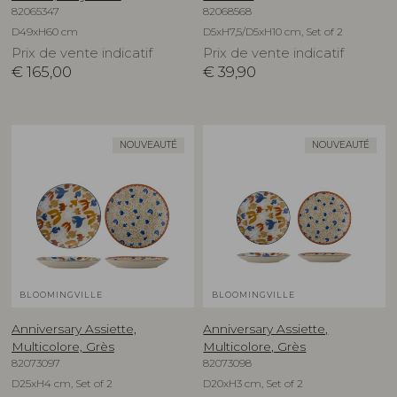
82065347
82068568
D49xH60 cm
D5xH7,5/D5xH10 cm, Set of 2
Prix de vente indicatif
Prix de vente indicatif
€
165,00
€
39,90
NOUVEAUTÉ
NOUVEAUTÉ
BLOOMINGVILLE
BLOOMINGVILLE
Anniversary Assiette,
Anniversary Assiette,
Multicolore, Grès
Multicolore, Grès
82073097
82073098
D25xH4 cm, Set of 2
D20xH3 cm, Set of 2