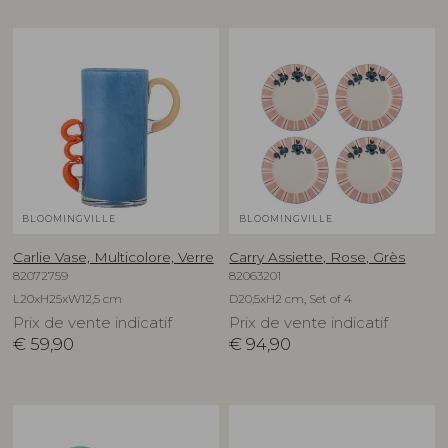
BLOOMINGVILLE
BLOOMINGVILLE
Carlie Vase, Multicolore, Verre
Carry Assiette, Rose, Grès
82072759
82063201
L20xH25xW12,5 cm
D20,5xH2 cm, Set of 4
Prix de vente indicatif
Prix de vente indicatif
€
59,90
€
94,90