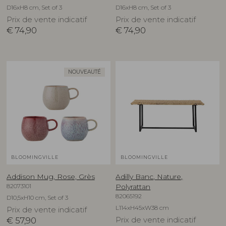
D16xH8 cm, Set of 3
D16xH8 cm, Set of 3
Prix de vente indicatif
Prix de vente indicatif
€
74,90
€
74,90
NOUVEAUTÉ
BLOOMINGVILLE
BLOOMINGVILLE
Addison Mug, Rose, Grès
Adilly Banc, Nature,
82073101
Polyrattan
82065192
D10,5xH10 cm, Set of 3
L114xH45xW38 cm
Prix de vente indicatif
€
57,90
Prix de vente indicatif