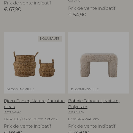
Set of 2
Prix de vente indicatif
Prix de vente indicatif
€
67,90
€
54,90
NOUVEAUTÉ
BLOOMINGVILLE
BLOOMINGVILLE
Bjorn Panier, Nature, Jacinthe
Bobbie Tabouret, Nature,
d'eau
Polyester
82069492
82065374
D26xH26 / D37xH36 cm, Set of 2
L70xH45xW40 cm
Prix de vente indicatif
Prix de vente indicatif
€
89,90
€
249,00