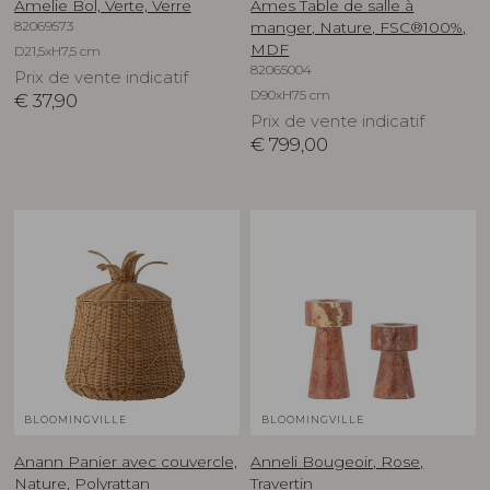
Amelie Bol, Verte, Verre
Ames Table de salle à
82069573
manger, Nature, FSC®100%,
MDF
D21,5xH7,5 cm
82065004
Prix de vente indicatif
D90xH75 cm
€
37,90
Prix de vente indicatif
€
799,00
BLOOMINGVILLE
BLOOMINGVILLE
Anann Panier avec couvercle,
Anneli Bougeoir, Rose,
Nature, Polyrattan
Travertin