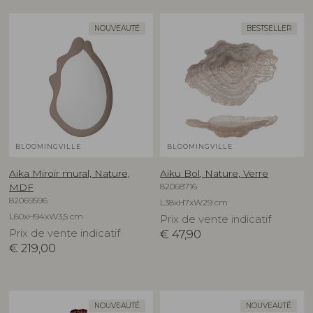
NOUVEAUTÉ
BESTSELLER
BLOOMINGVILLE
BLOOMINGVILLE
Aika Miroir mural, Nature,
Aiku Bol, Nature, Verre
82068716
MDF
82069596
L38xH7xW29 cm
L60xH94xW3,5 cm
Prix de vente indicatif
Prix de vente indicatif
€
47,90
€
219,00
NOUVEAUTÉ
NOUVEAUTÉ