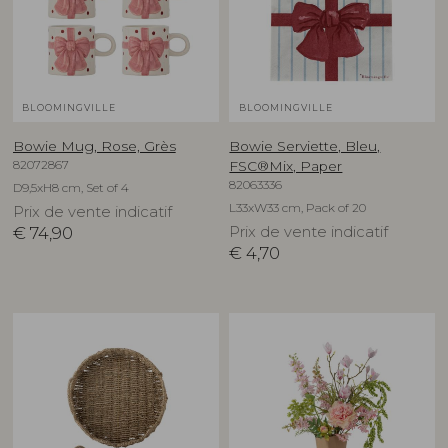
BLOOMINGVILLE
BLOOMINGVILLE
Bowie Mug, Rose, Grès
Bowie Serviette, Bleu,
82072867
FSC®Mix, Paper
82063336
D9,5xH8 cm, Set of 4
L33xW33 cm, Pack of 20
Prix de vente indicatif
€
74,90
Prix de vente indicatif
€
4,70