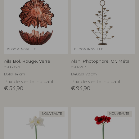
BLOOMINGVILLE
BLOOMINGVILLE
Aila Bol, Rouge, Verre
Alani Photophore, Or, Métal
82069571
82072113
D31xH14 cm
D40,5xH70 cm
Prix de vente indicatif
Prix de vente indicatif
€
54,90
€
94,90
NOUVEAUTÉ
NOUVEAUTÉ