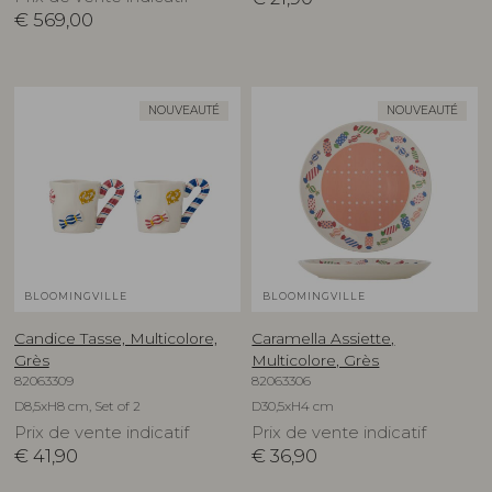
€
569,00
NOUVEAUTÉ
NOUVEAUTÉ
BLOOMINGVILLE
BLOOMINGVILLE
Candice Tasse, Multicolore,
Caramella Assiette,
Grès
Multicolore, Grès
82063309
82063306
D8,5xH8 cm, Set of 2
D30,5xH4 cm
Prix de vente indicatif
Prix de vente indicatif
€
41,90
€
36,90