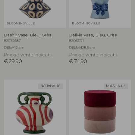
BLOOMINGVILLE
BLOOMINGVILLE
Bashir Vase, Bleu, Grès
Belivia Vase, Bleu, Grès
82072687
82063171
D16xH12 cm
D19,5xH28,5 cm
Prix de vente indicatif
Prix de vente indicatif
€
29,90
€
74,90
NOUVEAUTÉ
NOUVEAUTÉ