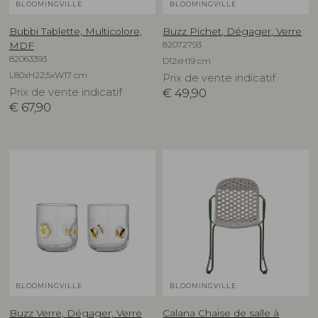
BLOOMINGVILLE
BLOOMINGVILLE
Bubbi Tablette, Multicolore,
Buzz Pichet, Dégager, Verre
82072793
MDF
82063393
D12xH19 cm
L80xH22,5xW17 cm
Prix de vente indicatif
Prix de vente indicatif
€
49,90
€
67,90
BLOOMINGVILLE
BLOOMINGVILLE
Buzz Verre, Dégager, Verre
Calana Chaise de salle à