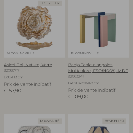
BESTSELLER
BLOOMINGVILLE
BLOOMINGVILLE
Asimi Bol, Nature, Verre
Banjo Table d'appoint,
82068717
Multicolore, FSC®100%, MDF
82063241
D38xH8 cm
L40xH48xW40 cm
Prix de vente indicatif
€
57,90
Prix de vente indicatif
€
109,00
NOUVEAUTÉ
BESTSELLER