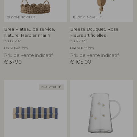
BLOOMINGVILLE
BLOOMINGVILLE
Brea Plateau de service,
Breeze Bouquet, Rose,
Nature, Herbier marin
Fleurs artificielles
82065292
82072829
D35xH14,5 cm
D40xH138 cm
Prix de vente indicatif
Prix de vente indicatif
€
37,90
€
105,00
NOUVEAUTÉ