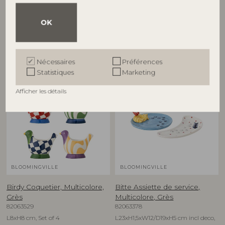
82063278
82063280
D16xH1,5 cm, Set of 4
D12,5xH6,5 cm, Set of 4
OK
Prix de vente indicatif
Prix de vente indicatif
€
74,90
€
79,90
Nécessaires
Préférences
Statistiques
Marketing
NOUVEAUTÉ
NOUVEAUTÉ
Afficher les détails
BLOOMINGVILLE
BLOOMINGVILLE
Birdy Coquetier, Multicolore,
Bitte Assiette de service,
Grès
Multicolore, Grès
82063529
82063378
L8xH8 cm, Set of 4
L23xH1,5xW12/D19xH5 cm incl deco,