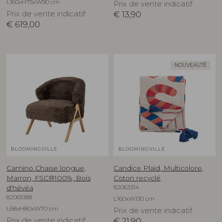
L160xH75xW90 cm
Prix de vente indicatif
Prix de vente indicatif
€
13,90
€
619,00
NOUVEAUTÉ
BLOOMINGVILLE
BLOOMINGVILLE
Camino Chaise longue,
Candice Plaid, Multicolore,
Marron, FSC®100%, Bois
Coton recyclé
82063314
d'hévéa
82065188
L160xW130 cm
L68xH80xW70 cm
Prix de vente indicatif
Prix de vente indicatif
€
21,90