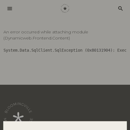
menu
search
An error occurred while attaching module
(Dynamicweb.Frontend.Content)
System.Data.SqlClient.SqlException (0x80131904): Execu