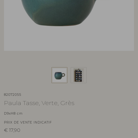
82072055
Paula Tasse, Verte, Grès
D9xH8 cm
PRIX DE VENTE INDICATIF
€
17,90