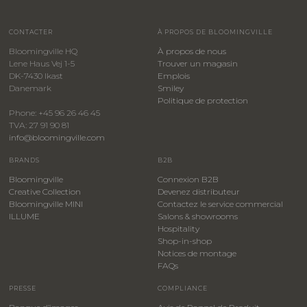
CONTACTER
À PROPOS DE BLOOMINGVILLE
Bloomingville HQ
À propos de nous
Lene Haus Vej 1-5
Trouver un magasin
DK-7430 Ikast
Emplois
Danemark
Smiley
​Politique de protection
Phone: +45 96 26 46 45
TVA: 27 91 90 81
info@bloomingville.com
BRANDS
B2B
Bloomingville
Connexion B2B
Creative Collection
Devenez distributeur
Bloomingville MINI
Contactez le service commercial
ILLUME
Salons & showrooms
Hospitality
​Shop-in-shop
Notices de montage
FAQs
PRESSE
COMPLIANCE