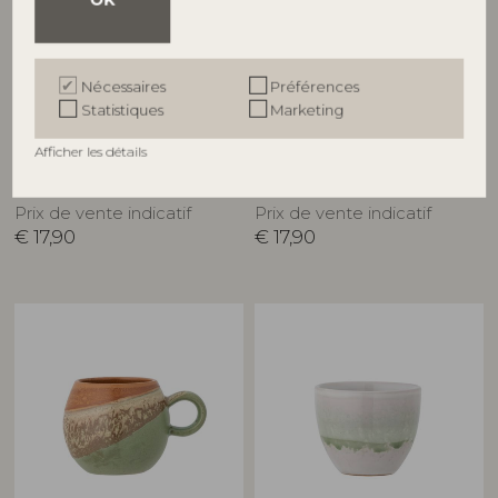
Nécessaires
Préférences
BLOOMINGVILLE
BLOOMINGVILLE
Statistiques
Marketing
Paula Tasse, Verte, Grès
Paula Tasse, Verte, Grès
Afficher les détails
82062673
82072041
D9xH8 cm
D9xH8 cm
Prix de vente indicatif
Prix de vente indicatif
€
17,90
€
17,90