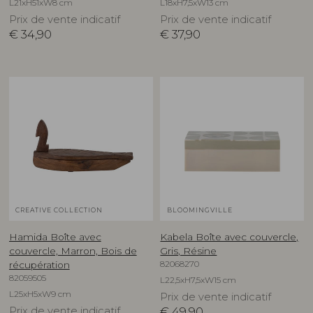
L21xH51xW8 cm
L18xH7,5xW13 cm
Prix de vente indicatif
Prix de vente indicatif
€
34,90
€
37,90
CREATIVE COLLECTION
BLOOMINGVILLE
Hamida Boîte avec
Kabela Boîte avec couvercle,
couvercle, Marron, Bois de
Gris, Résine
82068270
récupération
82059505
L22,5xH7,5xW15 cm
L25xH5xW9 cm
Prix de vente indicatif
Prix de vente indicatif
€
49,90