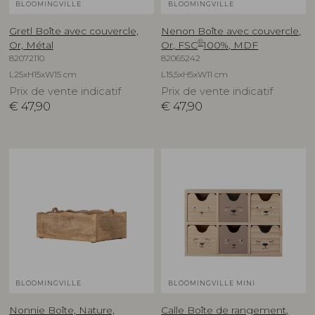
BLOOMINGVILLE
BLOOMINGVILLE
Gretl Boîte avec couvercle,
Nenon Boîte avec couvercle,
®
Or, Métal
Or, FSC
100%, MDF
82072110
82065242
L25xH15xW15 cm
L15,5xH5xW11 cm
Prix de vente indicatif
Prix de vente indicatif
€
47,90
€
47,90
BLOOMINGVILLE
BLOOMINGVILLE MINI
Nonnie Boîte, Nature,
Calle Boîte de rangement,