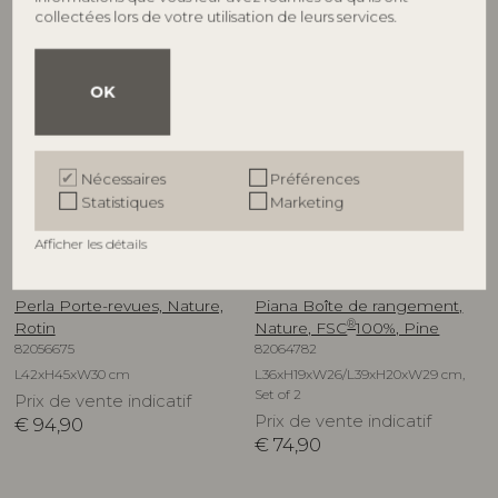
collectées lors de votre utilisation de leurs services.
OK
Nécessaires
Préférences
Statistiques
Marketing
Afficher les détails
CREATIVE COLLECTION
BLOOMINGVILLE
Perla Porte-revues, Nature,
Piana Boîte de rangement,
®
Rotin
Nature, FSC
100%, Pine
82056675
82064782
L42xH45xW30 cm
L36xH19xW26/L39xH20xW29 cm,
Set of 2
Prix de vente indicatif
Prix de vente indicatif
€
94,90
€
74,90