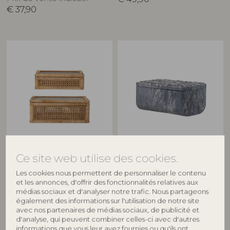
€
37,90
BLOOMINGVILLE
BLOOMINGVILLE
Ce site web utilise des cookies.
Lally Boîte avec couvercle,
Nubia Boîte avec couvercle,
Nature, Rotin
Gris, Pierre ollaire
Les cookies nous permettent de personnaliser le contenu
82047910
82068640
et les annonces, d'offrir des fonctionnalités relatives aux
L32xH9xW17/L39xH15,5xW24 cm,
L15xH7,5xW10 cm
médias sociaux et d'analyser notre trafic. Nous partageons
Set of 2
également des informations sur l'utilisation de notre site
Prix de vente indicatif
avec nos partenaires de médias sociaux, de publicité et
Prix de vente indicatif
€
39,90
d'analyse, qui peuvent combiner celles-ci avec d'autres
€
145,00
informations que vous leur avez fournies ou qu'ils ont