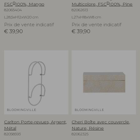
®
®
FSC
100%, Mango
Multicolore, FSC
100%, Pine
82065404
82062613
L28,5xH12xW20 cm
L27xH18xW8 cm
Prix de vente indicatif
Prix de vente indicatif
€
39,90
€
39,90
BLOOMINGVILLE
BLOOMINGVILLE
Carlton Porte-revues, Argent,
Cheri Boîte avec couvercle,
Métal
Nature, Résine
82058593
82062325