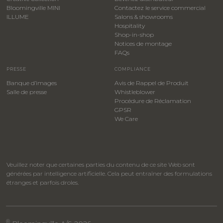
Bloomingville MINI
Contactez le service commercial
ILLUME
Salons & showrooms
Hospitality
​Shop-in-shop
Notices de montage
FAQs
PRESSE
COMPLIANCE
Banque d’images
Avis de Rappel de Produit
Salle de presse
Whistleblower
​Procédure de Réclamation
GPSR
We Care
Veuillez noter que certaines parties du contenu de ce site Web sont
générées par intelligence artificielle. Cela peut entraîner des formulations
étranges et parfois droles.
®