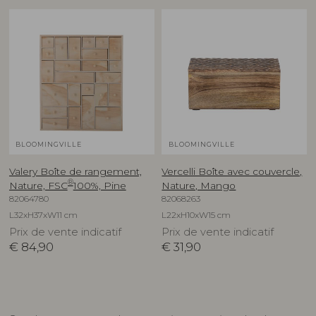
BLOOMINGVILLE
BLOOMINGVILLE
Valery Boîte de rangement,
Vercelli Boîte avec couvercle,
®
Nature, FSC
100%, Pine
Nature, Mango
82064780
82068263
L32xH37xW11 cm
L22xH10xW15 cm
Prix de vente indicatif
Prix de vente indicatif
€
84,90
€
31,90