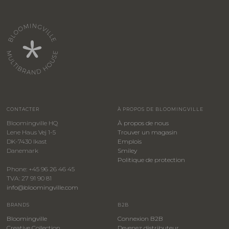
CONTACTER
À PROPOS DE BLOOMINGVILLE
Bloomingville HQ
À propos de nous
Lene Haus Vej 1-5
Trouver un magasin
DK-7430 Ikast
Emplois
Danemark
Smiley
​Politique de protection
Phone: +45 96 26 46 45
TVA: 27 91 90 81
info@bloomingville.com
BRANDS
B2B
Bloomingville
Connexion B2B
Creative Collection
Devenez distributeur