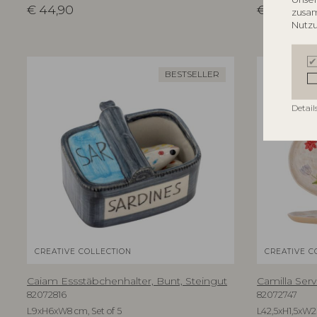
€
44,90
€
54,90
zusam
Nutzu
BESTSELLER
Detail
CREATIVE COLLECTION
CREATIVE C
Caiam Essstäbchenhalter, Bunt, Steingut
Camilla Serv
82072816
82072747
L9xH6xW8 cm, Set of 5
L42,5xH1,5xW