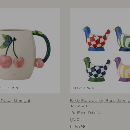
OLLECTION
BLOOMINGVILLE
 Rose, Steingut
Birdy Eierbecher, Bunt, Stein
82063529
L8xH8 cm, Set of 4
UVP
€
67,90