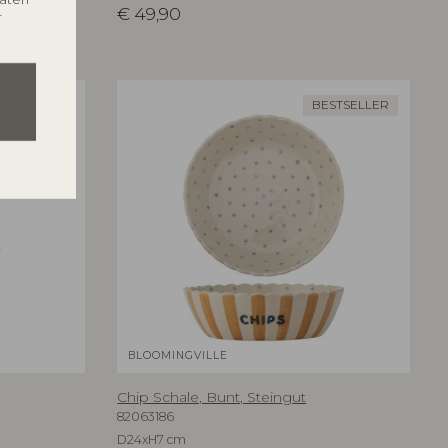
€
49,90
r
ESTSELLER
BESTSELLER
BLOOMINGVILLE
Chip Schale, Bunt, Steingut
82063186
D24xH7 cm