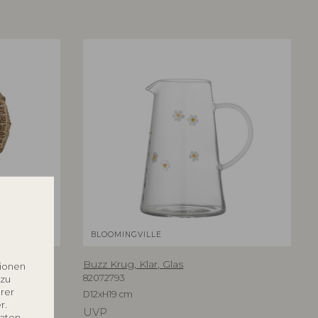
BLOOMINGVILLE
egras
Buzz Krug, Klar, Glas
tionen
82072793
 zu
rer
D12xH19 cm
r.
UVP
Daten