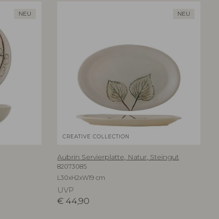
NEU
NEU
CREATIVE COLLECTION
t
Aubrin Servierplatte, Natur, Steingut
82073085
L30xH2xW19 cm
UVP
€
44,90