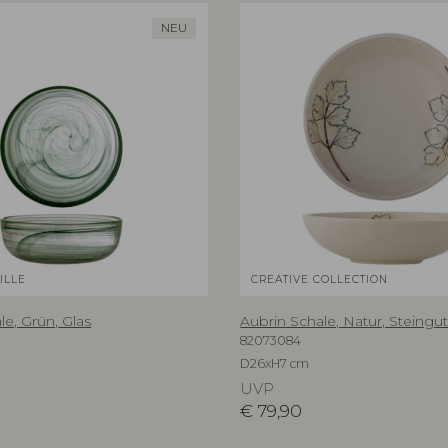
NEU
ILLE
CREATIVE COLLECTION
e, Grün, Glas
Aubrin Schale, Natur, Steingu
82073084
D26xH7 cm
UVP
€
79,90