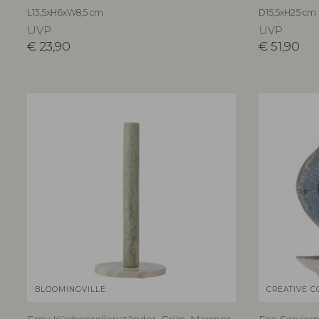
L13,5xH6xW8,5 cm
D15,5xH25 cm
UVP
UVP
€
23,90
€
51,90
BLOOMINGVILLE
CREATIVE C