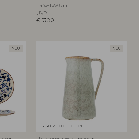
L14,5xH11xW3 cm
UVP
€
13,90
NEU
NEU
CREATIVE COLLECTION