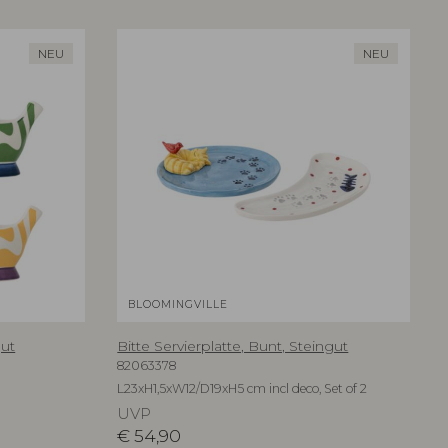
NEU
NEU
BLOOMINGVILLE
gut
Bitte Servierplatte, Bunt, Steingut
82063378
L23xH1,5xW12/D19xH5 cm incl deco, Set of 2
UVP
€
54,90