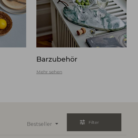
Barzubehör
Mehr sehen
tune
Filter
Bestseller