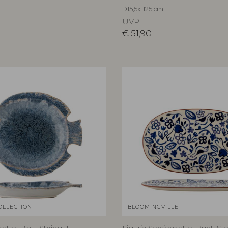
D15,5xH25 cm
UVP
€
51,90
OLLECTION
BLOOMINGVILLE