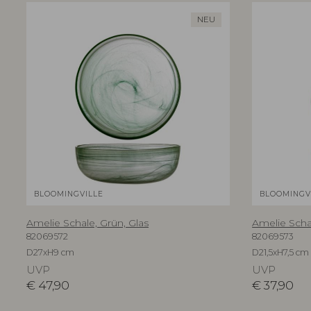
NEU
BLOOMINGVILLE
BLOOMINGV
Amelie Schale, Grün, Glas
Amelie Schal
82069572
82069573
D27xH9 cm
D21,5xH7,5 cm
UVP
UVP
€
47,90
€
37,90