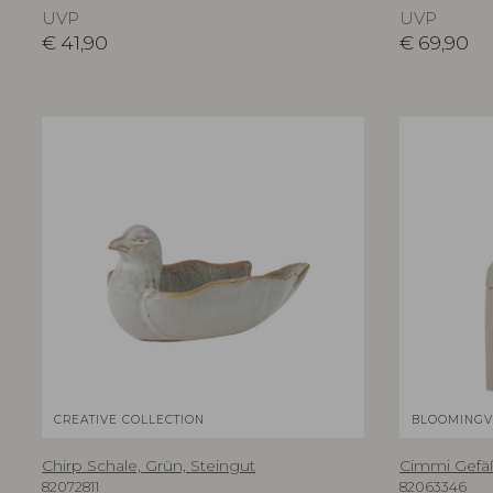
UVP
UVP
€
41,90
€
69,90
CREATIVE COLLECTION
BLOOMINGVI
Chirp Schale, Grün, Steingut
Cimmi Gefäß
82072811
82063346