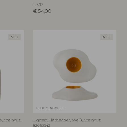
UVP
€
54,90
NEU
NEU
BLOOMINGVILLE
, Steingut
Eggert Eierbecher, Weiß, Steingut
82063542