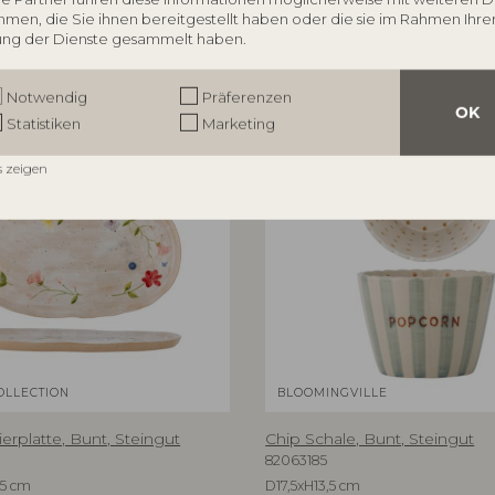
€
37,90
men, die Sie ihnen bereitgestellt haben oder die sie im Rahmen Ihre
ng der Dienste gesammelt haben.
Notwendig
Präferenzen
OK
BESTSELLER
B
Statistiken
Marketing
s zeigen
OLLECTION
BLOOMINGVILLE
ierplatte, Bunt, Steingut
Chip Schale, Bunt, Steingut
82063185
25 cm
D17,5xH13,5 cm