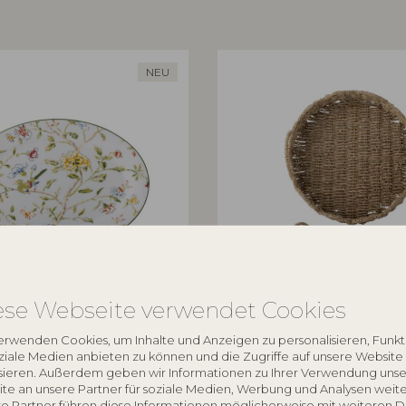
NEU
OLLECTION
BLOOMINGVILLE
ese Webseite verwendet Cookies
ierplatte, Bunt, Steingut
Brea Serviertablett, Natur, Se
erwenden Cookies, um Inhalte und Anzeigen zu personalisieren, Funk
82065292
oziale Medien anbieten zu können und die Zugriffe auf unsere Website
sieren. Außerdem geben wir Informationen zu Ihrer Verwendung unse
cm
D35xH14,5 cm
te an unsere Partner für soziale Medien, Werbung und Analysen weite
UVP
e Partner führen diese Informationen möglicherweise mit weiteren 