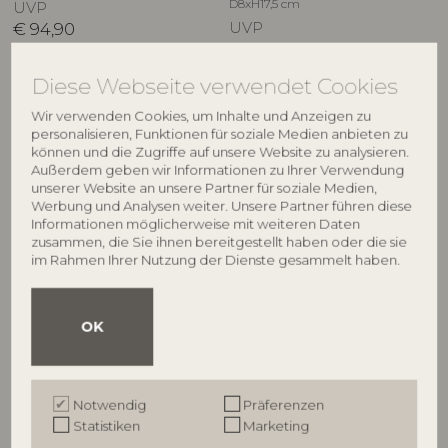
D8xH17,5 cm
UVP
€
94,90
UVP
€
79,90
Diese Webseite verwendet Cookies
Wir verwenden Cookies, um Inhalte und Anzeigen zu
personalisieren, Funktionen für soziale Medien anbieten zu
Beleuchten Sie Ihre Wohnräume mit den schönen
können und die Zugriffe auf unsere Website zu analysieren.
Außerdem geben wir Informationen zu Ihrer Verwendung
Laternen von Bloomingville. Unsere Auswahl an
unserer Website an unsere Partner für soziale Medien,
Laternen bietet eine Vielzahl an Größen, Formen
Werbung und Analysen weiter. Unsere Partner führen diese
und Designs, von modernen und minimalistischen
Informationen möglicherweise mit weiteren Daten
zusammen, die Sie ihnen bereitgestellt haben oder die sie
bis hin zu rustikalen und traditionellen Stilen.
im Rahmen Ihrer Nutzung der Dienste gesammelt haben.
Verwenden Sie sie als dekorative Beleuchtung in
Ihrem Wohnzimmer, als praktische Laterne im
OK
Garten oder auf der Terrasse, oder als zusätzliches
Licht auf Reisen. Entdecken Sie unsere
hochwertigen Laternen, die einfach zu
transportieren und zu platzieren sind und für eine
Notwendig
Präferenzen
Statistiken
Marketing
angenehme Atmosphäre sorgen.