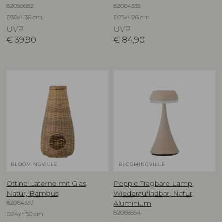
82056682
82064335
D30xH36 cm
D25xH26 cm
UVP
UVP
€
39,90
€
84,90
BLOOMINGVILLE
BLOOMINGVILLE
Ottine Laterne mit Glas,
Pepple Tragbare Lamp,
Natur, Bambus
Wiederaufladbar, Natur,
82064337
Aluminium
82068554
D24xH50 cm