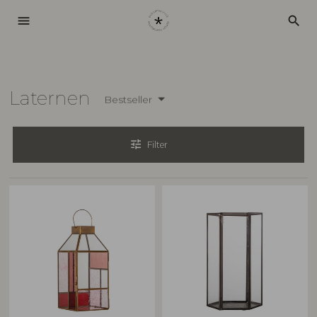
menu
search
Laternen
Bestseller
tune
Filter