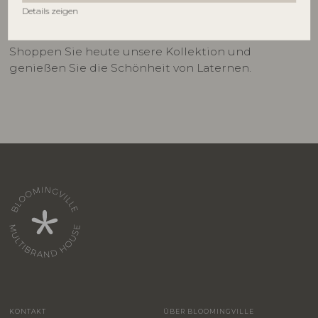
Details zeigen
Incorporieren Sie Laternen in Ihre Einrichtung, um
Ihrem Zuhause Wärme und Charakter zu verleihen.
Shoppen Sie heute unsere Kollektion und
genießen Sie die Schönheit von Laternen.
KONTAKT
ÜBER BLOOMINGVILLE