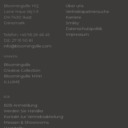
Bloomingville HQ
Über uns
Lene Haus Vej 1-5
Vertriebspartnersuche
DK-7430 Ikast
Karriere
Dänemark
Smiley
​Datenschutzpolitik
Impressum
Telefon: +45 96 26 46 45
DE: 27 91 90 81
info@bloomingville.com
MARKEN
Bloomingville
Creative Collection
Bloomingville MINI
ILLUME
B2B
B2B Anmeldung
Werden Sie Händler
Kontakt zur Vertriebsabteilung
Messen & Showrooms
Hospitality