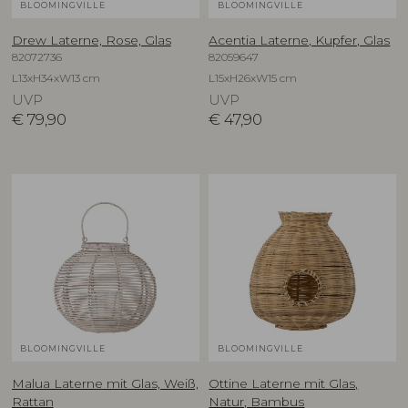
BLOOMINGVILLE
BLOOMINGVILLE
Drew Laterne, Rose, Glas
Acentia Laterne, Kupfer, Glas
82072736
82059647
L13xH34xW13 cm
L15xH26xW15 cm
UVP
UVP
€
79,90
€
47,90
BLOOMINGVILLE
BLOOMINGVILLE
Malua Laterne mit Glas, Weiß,
Ottine Laterne mit Glas,
Rattan
Natur, Bambus