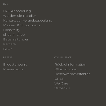
B2B
B2B Anmeldung
Werden Sie Händler
Kontakt zur Vertriebsabteilung
Messen & Showrooms
Hospitality
Shop-in-shop
Bauanleitungen
​Karriere
F
AQs
PRESSE
COMPLIANCE
Bilddatenbank
Rückrufinformation
Presseraum
Whistleblower
​Beschwerdeverfahren
GPSR
We Care
VerpackG