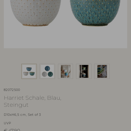
82072500
Harriet Schale, Blau,
Steingut
D10xH6,5 cm, Set of 3
UVP
€
47,90