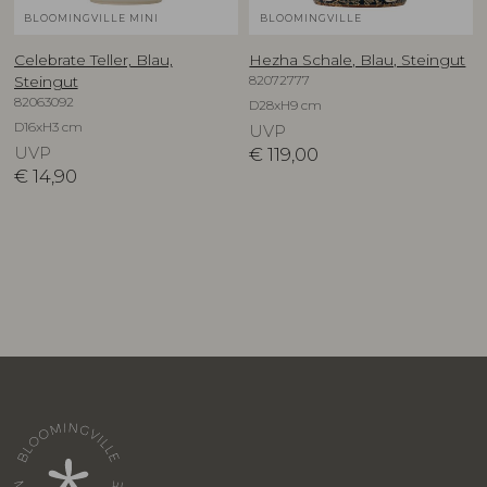
BLOOMINGVILLE MINI
BLOOMINGVILLE
Celebrate Teller, Blau,
Hezha Schale, Blau, Steingut
82072777
Steingut
82063092
D28xH9 cm
D16xH3 cm
UVP
UVP
€
119,00
€
14,90