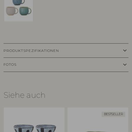
keyboard_arrow_down
PRODUKTSPEZIFIKATIONEN
keyboard_arrow_down
FOTOS
Siehe auch
BESTSELLER