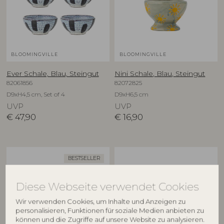
BLOOMINGVILLE
BLOOMINGVILLE
Ever Schale, Blau, Steingut
Nini Schale, Blau, Steingut
82061856
82072825
D9xH4,5 cm, Set of 4
D9xH6,5 cm
UVP
UVP
€
47,90
€
16,90
BESTSELLER
Diese Webseite verwendet Cookies
Wir verwenden Cookies, um Inhalte und Anzeigen zu
personalisieren, Funktionen für soziale Medien anbieten zu
können und die Zugriffe auf unsere Website zu analysieren.