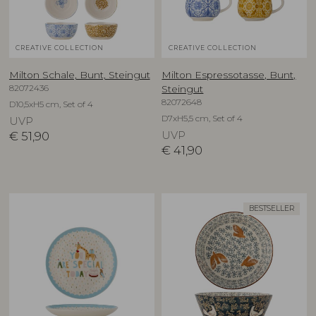
CREATIVE COLLECTION
CREATIVE COLLECTION
Milton Schale, Bunt, Steingut
Milton Espressotasse, Bunt,
82072436
Steingut
82072648
D10,5xH5 cm, Set of 4
D7xH5,5 cm, Set of 4
UVP
€
51,90
UVP
€
41,90
BESTSELLER