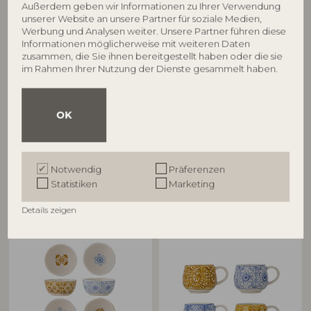
Außerdem geben wir Informationen zu Ihrer Verwendung
unserer Website an unsere Partner für soziale Medien,
BLOOMINGVILLE
BLOOMINGVILLE
Werbung und Analysen weiter. Unsere Partner führen diese
Informationen möglicherweise mit weiteren Daten
Nini Schale, Blau, Steingut
Nini Schale, Blau, Steingut
zusammen, die Sie ihnen bereitgestellt haben oder die sie
82072824
82072820
im Rahmen Ihrer Nutzung der Dienste gesammelt haben.
D9xH6,5 cm
D9xH6,5 cm
UVP
UVP
€
16,90
€
16,90
OK
Notwendig
Präferenzen
Statistiken
Marketing
Andere Kunden kauften auch
Details zeigen