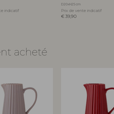
D20xH25 cm
e indicatif
Prix de vente indicatif
€
39,90
ent acheté