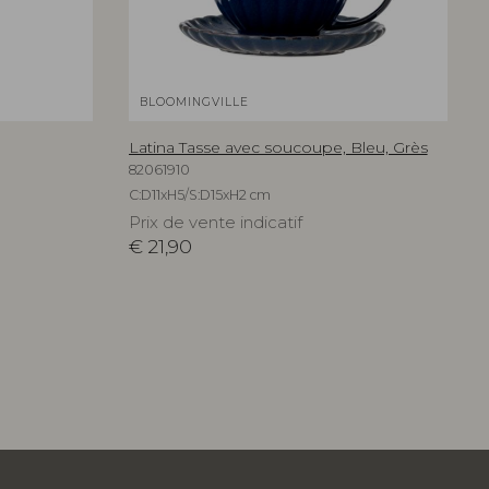
BLOOMINGVILLE
Latina Tasse avec soucoupe, Bleu, Grès
82061910
C:D11xH5/S:D15xH2 cm
Prix de vente indicatif
€
21,90