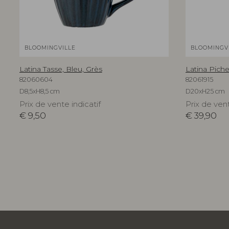
BLOOMINGVILLE
BLOOMINGV
Latina Tasse, Bleu, Grès
Latina Piche
82060604
82061915
D8,5xH8,5 cm
D20xH25 cm
Prix de vente indicatif
Prix de vent
€
9,50
€
39,90