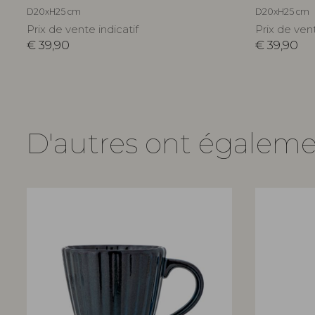
D20xH25 cm
D20xH25 cm
Prix de vente indicatif
Prix de vent
€
39,90
€
39,90
D'autres ont égalem