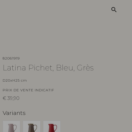
search
82061919
Latina Pichet, Bleu, Grès
D20xH25 cm
PRIX DE VENTE INDICATIF
€
39,90
Variants