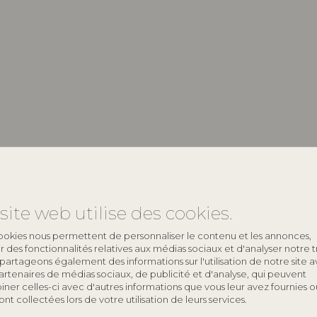
site web utilise des cookies.
keyboard_arrow_down
ookies nous permettent de personnaliser le contenu et les annonces,
rir des fonctionnalités relatives aux médias sociaux et d'analyser notre tr
keyboard_arrow_down
partageons également des informations sur l'utilisation de notre site 
artenaires de médias sociaux, de publicité et d'analyse, qui peuvent
ner celles-ci avec d'autres informations que vous leur avez fournies o
 ont collectées lors de votre utilisation de leurs services.