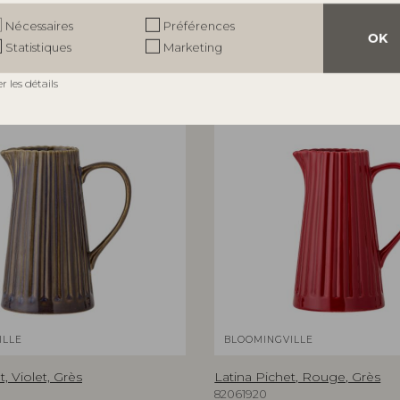
Nécessaires
Préférences
OK
Statistiques
Marketing
er les détails
ILLE
BLOOMINGVILLE
t, Violet, Grès
Latina Pichet, Rouge, Grès
82061920