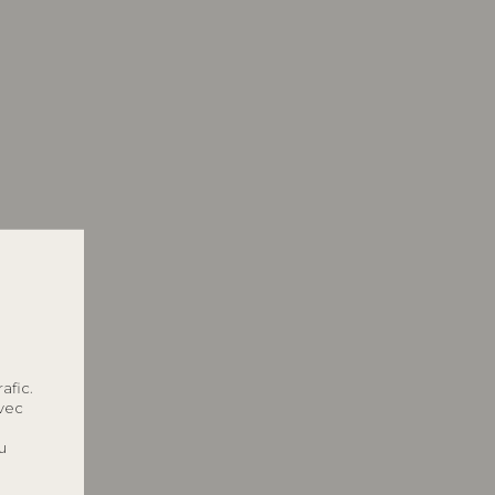
afic.
avec
u