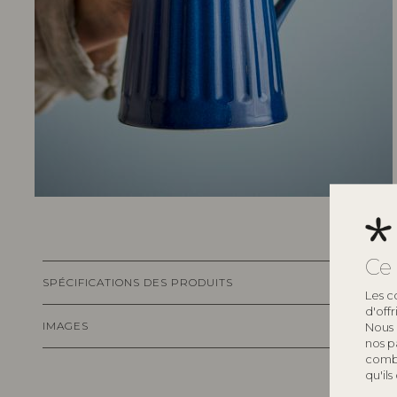
Ce 
SPÉCIFICATIONS DES PRODUITS
Les c
d'off
IMAGES
Nous 
nos p
combi
qu'ils