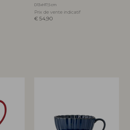
D13xH17,5 cm
Prix de vente indicatif
€
54,90