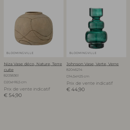
BLOOMINGVILLE
BLOOMINGVILLE
Niza Vase déco, Nature, Terre
Johnson Vase, Verte, Verre
82046214
cuite
82058361
D14,5xH25 cm
D20xH16,5 cm
Prix de vente indicatif
Prix de vente indicatif
€
44,90
€
54,90