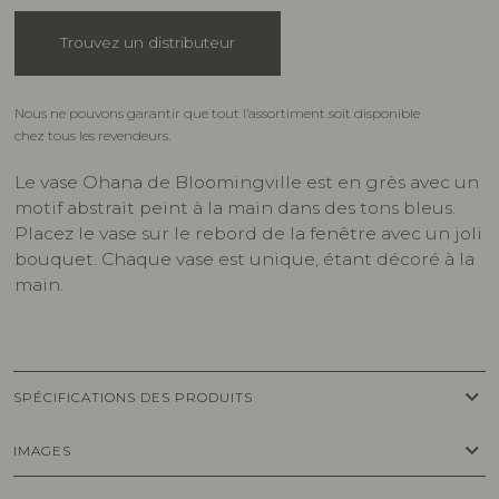
Trouvez un distributeur
Nous ne pouvons garantir que tout l’assortiment soit disponible
chez tous les revendeurs.
Le vase Ohana de Bloomingville est en grès avec un
motif abstrait peint à la main dans des tons bleus.
Placez le vase sur le rebord de la fenêtre avec un joli
bouquet. Chaque vase est unique, étant décoré à la
main.
keyboard_arrow_down
SPÉCIFICATIONS DES PRODUITS
keyboard_arrow_down
IMAGES