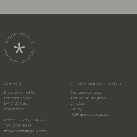
CONTACTER
À PROPOS DE BLOOMINGVILLE
Bloomingville HQ
À propos de nous
Lene Haus Vej 1-5
Trouver un magasin
DK-7430 Ikast
Emplois
Danemark
Smiley
​Politique de protection
Phone: +45 96 26 46 45
TVA: 27 91 90 81
info@bloomingville.com