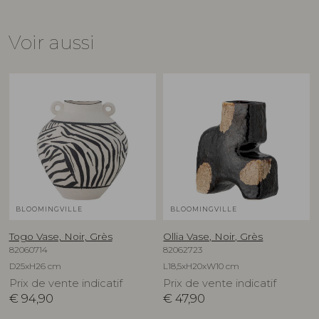
Voir aussi
BLOOMINGVILLE
BLOOMINGVILLE
Togo Vase, Noir, Grès
Ollia Vase, Noir, Grès
82060714
82062723
D25xH26 cm
L18,5xH20xW10 cm
Prix de vente indicatif
Prix de vente indicatif
€
94,90
€
47,90