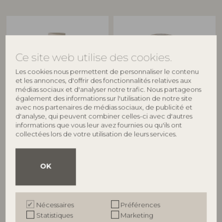
Ce site web utilise des cookies.
Les cookies nous permettent de personnaliser le contenu
et les annonces, d'offrir des fonctionnalités relatives aux
médias sociaux et d'analyser notre trafic. Nous partageons
également des informations sur l'utilisation de notre site
avec nos partenaires de médias sociaux, de publicité et
BLOOMINGVILLE
BLOOMINGVILLE
d'analyse, qui peuvent combiner celles-ci avec d'autres
informations que vous leur avez fournies ou qu'ils ont
Nicola Vase, Noir, Grès
Abeera Vase, Nature, Grès
collectées lors de votre utilisation de leurs services.
82061350
82058442
D17,5xH34 cm
D14,5xH20 cm
Prix de vente indicatif
Prix de vente indicatif
OK
€
69,90
€
41,90
Nécessaires
Préférences
Statistiques
Marketing