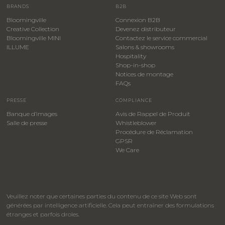
BRANDS
B2B
Bloomingville
Connexion B2B
Creative Collection
Devenez distributeur
Bloomingville MINI
Contactez le service commercial
ILLUME
Salons & showrooms
Hospitality
​Shop-in-shop
Notices de montage
FAQs
PRESSE
COMPLIANCE
Banque d’images
Avis de Rappel de Produit
Salle de presse
Whistleblower
​Procédure de Réclamation
GPSR
We Care
Veuillez noter que certaines parties du contenu de ce site Web sont
générées par intelligence artificielle. Cela peut entraîner des formulations
étranges et parfois droles.