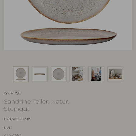
17902758
Sandrine Teller, Natur,
Steingut
D28,5xH2,5 cm
UVP
€
24,90