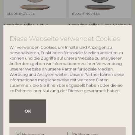
BLOOMINGVILLE
BLOOMINGVILLE
Sandrine Teller, Natur,
Sandrine Teller, Grau, Steingut
82059336
Steingut
Diese Webseite verwendet Cookies
17904139
D22xH2 cm
D22xH2 cm
UVP
Wir verwenden Cookies, um Inhalte und Anzeigen zu
UVP
€
17,90
personalisieren, Funktionen für soziale Medien anbieten zu
€
17,90
können und die Zugriffe auf unsere Website zu analysieren.
Außerdem geben wir Informationen zu Ihrer Verwendung
unserer Website an unsere Partner für soziale Medien,
Werbung und Analysen weiter. Unsere Partner führen diese
Informationen möglicherweise mit weiteren Daten
zusammen, die Sie ihnen bereitgestellt haben oder die sie
im Rahmen Ihrer Nutzung der Dienste gesammelt haben.
OK
BLOOMINGVILLE
BLOOMINGVILLE
Notwendig
Präferenzen