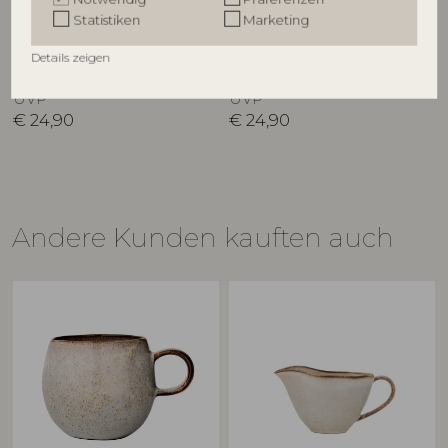
Statistiken
Marketing
Sandrine Teller, Grau, Steingut
Sandrine Teller, Blau, Steingut
82059337
17902757
Details zeigen
D28,5xH2,5 cm
D28,5xH2,5 cm
UVP
UVP
€
24,90
€
24,90
Andere Kunden kauften auch