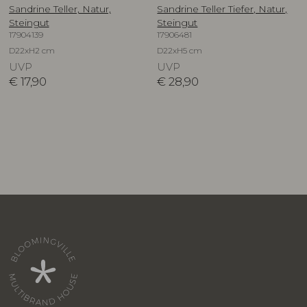
Sandrine Teller, Natur,
Sandrine Teller Tiefer, Natur,
Steingut
Steingut
17904139
17906481
D22xH2 cm
D22xH5 cm
UVP
UVP
€
17,90
€
28,90