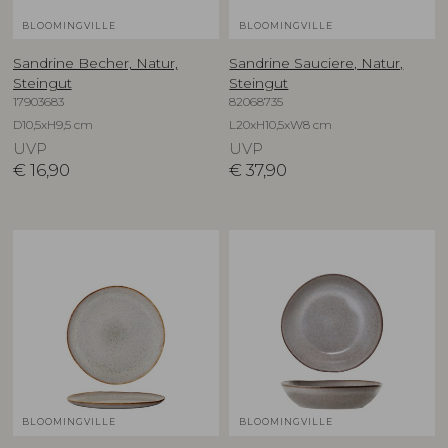
BLOOMINGVILLE
BLOOMINGVILLE
Sandrine Becher, Natur,
Sandrine Sauciere, Natur,
Steingut
Steingut
17903683
82068735
D10,5xH9,5 cm
L20xH10,5xW8 cm
UVP
UVP
€
16,90
€
37,90
BLOOMINGVILLE
BLOOMINGVILLE