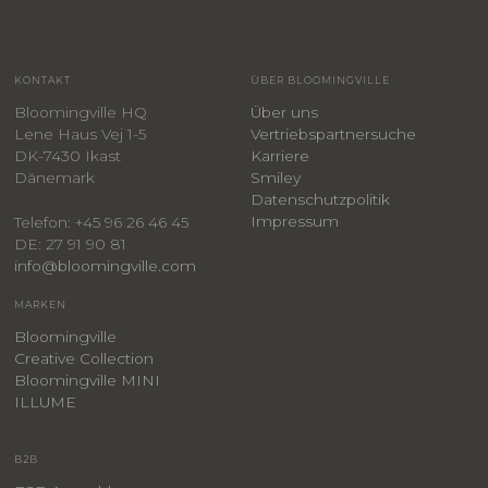
KONTAKT
ÜBER BLOOMINGVILLE
Bloomingville HQ
Über uns
Lene Haus Vej 1-5
Vertriebspartnersuche
DK-7430 Ikast
Karriere
Dänemark
Smiley
​Datenschutzpolitik
Impressum
Telefon: +45 96 26 46 45
DE: 27 91 90 81
info@bloomingville.com
MARKEN
Bloomingville
Creative Collection
Bloomingville MINI
ILLUME
B2B