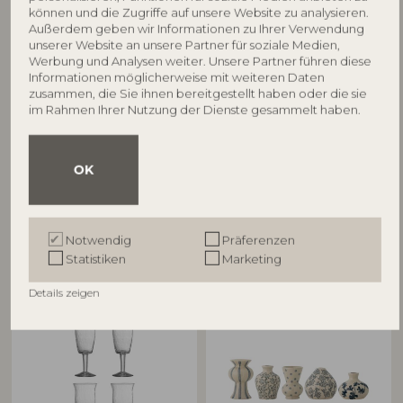
BLOOMINGVILLE
BLOOMINGVILLE
können und die Zugriffe auf unsere Website zu analysieren.
Außerdem geben wir Informationen zu Ihrer Verwendung
Taurin Weinglas, Klar, Glas
Florentine Weinglas, Braun,
unserer Website an unsere Partner für soziale Medien,
Werbung und Analysen weiter. Unsere Partner führen diese
82060802
Recyceltes Glas
Informationen möglicherweise mit weiteren Daten
82057723
D9xH15,5 cm
zusammen, die Sie ihnen bereitgestellt haben oder die sie
D8xH10 cm
UVP
im Rahmen Ihrer Nutzung der Dienste gesammelt haben.
€
19,90
UVP
€
16,90
OK
Andere Kunden kauften auch
Notwendig
Präferenzen
Statistiken
Marketing
Details zeigen
NEU