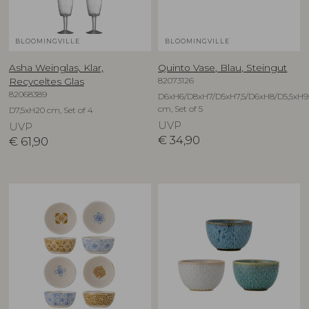
BLOOMINGVILLE
BLOOMINGVILLE
Asha Weinglas, Klar,
Quinto Vase, Blau, Steingut
82073126
Recyceltes Glas
82068389
D6xH6/D8xH7/D5xH7,5/D6xH8/D5,5xH9
cm, Set of 5
D7,5xH20 cm, Set of 4
UVP
UVP
€
34,90
€
61,90