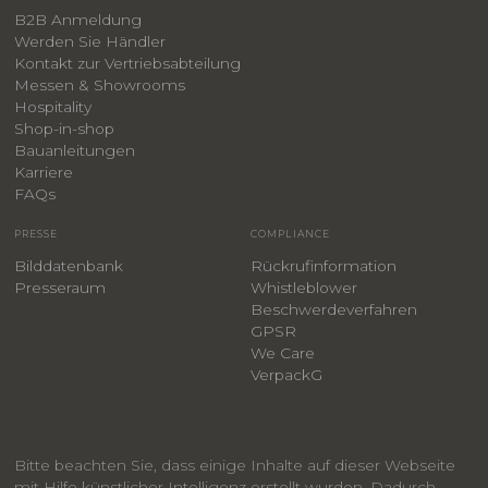
B2B Anmeldung
Werden Sie Händler
Kontakt zur Vertriebsabteilung
Messen & Showrooms
Hospitality
Shop-in-shop
Bauanleitungen
​Karriere
F
AQs
PRESSE
COMPLIANCE
Bilddatenbank
Rückrufinformation
Presseraum
Whistleblower
​Beschwerdeverfahren
GPSR
We Care
VerpackG
Bitte beachten Sie, dass einige Inhalte auf dieser Webseite
mit Hilfe künstlicher Intelligenz erstellt wurden. Dadurch