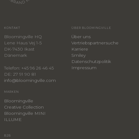
KONTAKT
ÜBER BLOOMINGVILLE
Bloomingville HQ
Über uns
Lene Haus Vej 1-5
Vertriebspartnersuche
DK-7430 Ikast
Karriere
Dänemark
Smiley
​Datenschutzpolitik
Impressum
Telefon: +45 96 26 46 45
DE: 27 91 90 81
info@bloomingville.com
MARKEN
Bloomingville
Creative Collection
Bloomingville MINI
ILLUME
B2B