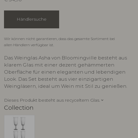
Händlersuche
Wir können nicht garantieren, dass das gesamte Sortiment bei
allen Händlern verfügbar ist.
Das Weinglas Asha von Bloomingville besteht aus
klarem Glas mit einer dezent gehämmerten
Oberfläche für einen eleganten und lebendigen
Look. Das Set besteht aus vier einzigartigen
Weingläsern, ideal um Wein mit Stil zu genießen.
Dieses Produkt besteht aus recyceltem Glas.
keyboard_arrow_down
Collection