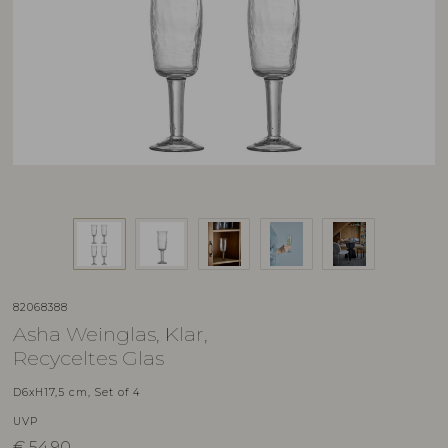
82068388
Asha Weinglas, Klar,
Recyceltes Glas
D6xH17,5 cm, Set of 4
UVP
€
54,90