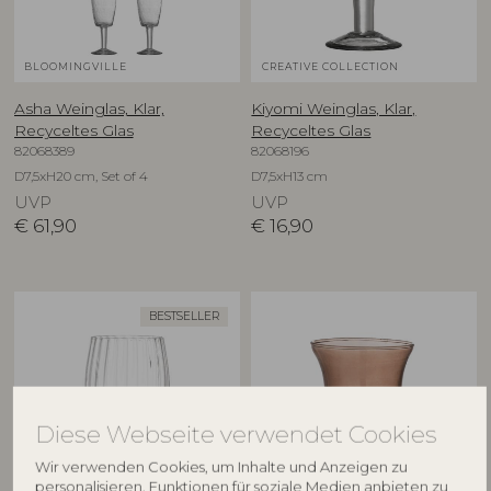
BLOOMINGVILLE
CREATIVE COLLECTION
Asha Weinglas, Klar,
Kiyomi Weinglas, Klar,
Recyceltes Glas
Recyceltes Glas
82068389
82068196
D7,5xH20 cm, Set of 4
D7,5xH13 cm
UVP
UVP
€
61,90
€
16,90
BESTSELLER
Diese Webseite verwendet Cookies
Wir verwenden Cookies, um Inhalte und Anzeigen zu
personalisieren, Funktionen für soziale Medien anbieten zu