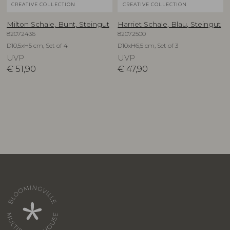
CREATIVE COLLECTION
CREATIVE COLLECTION
Milton Schale, Bunt, Steingut
Harriet Schale, Blau, Steingut
82072436
82072500
D10,5xH5 cm, Set of 4
D10xH6,5 cm, Set of 3
UVP
UVP
€
51,90
€
47,90