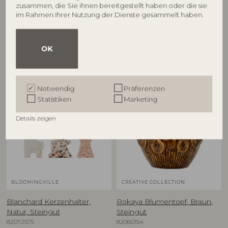
€
41,90
zusammen, die Sie ihnen bereitgestellt haben oder die sie
im Rahmen Ihrer Nutzung der Dienste gesammelt haben.
OK
Andere Kunden kauften auch
Notwendig
Präferenzen
Statistiken
Marketing
Details zeigen
BLOOMINGVILLE
CREATIVE COLLECTION
Blanchard Kerzenhalter,
Rokaya Blumentopf, Braun,
Natur, Steingut
Steingut
82072575
82060154