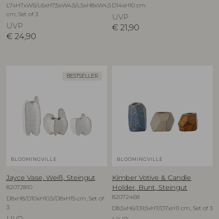
L7xH7xW5/L6xH7,5xW4,5/L5xH8xW4,5
D14xH10 cm
cm, Set of 3
UVP
UVP
€
21,90
€
24,90
BESTSELLER
BLOOMINGVILLE
BLOOMINGVILLE
Jayce Vase, Weiß, Steingut
Kimber Votive & Candle
82072810
Holder, Bunt, Steingut
82072468
D8xH8/D10xH10,5/D8xH15 cm, Set of
3
D8,5xH6/D9,5xH7/D7xH11 cm, Set of 3
UVP