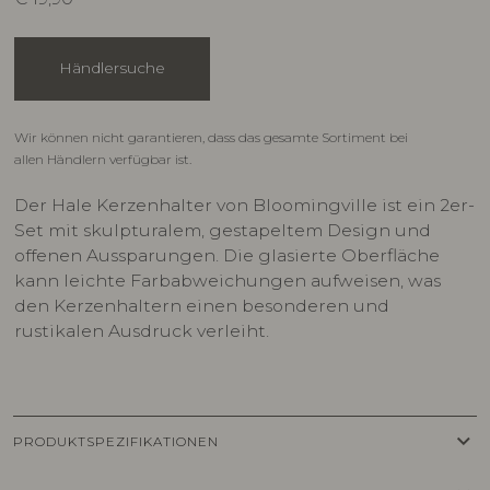
Händlersuche
Wir können nicht garantieren, dass das gesamte Sortiment bei
allen Händlern verfügbar ist.
Der Hale Kerzenhalter von Bloomingville ist ein 2er-
Set mit skulpturalem, gestapeltem Design und
offenen Aussparungen. Die glasierte Oberfläche
kann leichte Farbabweichungen aufweisen, was
den Kerzenhaltern einen besonderen und
rustikalen Ausdruck verleiht.
keyboard_arrow_down
PRODUKTSPEZIFIKATIONEN