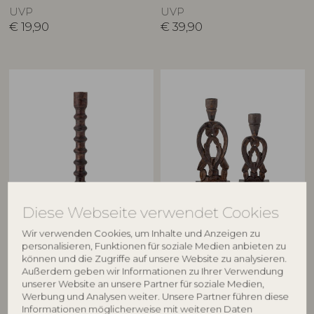
UVP
UVP
€
19,90
€
39,90
BLOOMINGVILLE
CREATIVE COLLECTION
Diese Webseite verwendet Cookies
Brenda Kerzenhalter, Braun,
Bernie Kerzenhalter, Braun,
Wir verwenden Cookies, um Inhalte und Anzeigen zu
Mango
Mango
personalisieren, Funktionen für soziale Medien anbieten zu
82066122
82066103
können und die Zugriffe auf unsere Website zu analysieren.
Außerdem geben wir Informationen zu Ihrer Verwendung
D12,5xH53,5 cm
L9xH21,5xW9/L5xH25,5xW10 cm, Set
unserer Website an unsere Partner für soziale Medien,
of 2
UVP
Werbung und Analysen weiter. Unsere Partner führen diese
UVP
€
49,90
Informationen möglicherweise mit weiteren Daten