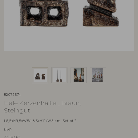
82072574
Hale Kerzenhalter, Braun,
Steingut
L6,5xH9,5xW5/L8,5xH11xW5 cm, Set of 2
UVP
€
19,90