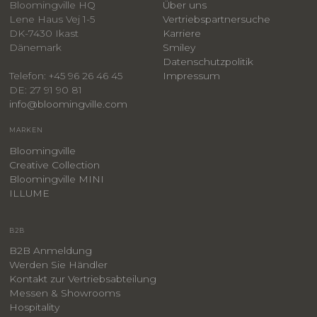
Bloomingville HQ
Über uns
Lene Haus Vej 1-5
Vertriebspartnersuche
DK-7430 Ikast
Karriere
Dänemark
Smiley
​Datenschutzpolitik
Impressum
Telefon: +45 96 26 46 45
DE: 27 91 90 81
info@bloomingville.com
MARKEN
Bloomingville
Creative Collection
Bloomingville MINI
ILLUME
B2B
B2B Anmeldung
Werden Sie Händler
Kontakt zur Vertriebsabteilung
Messen & Showrooms
Hospitality