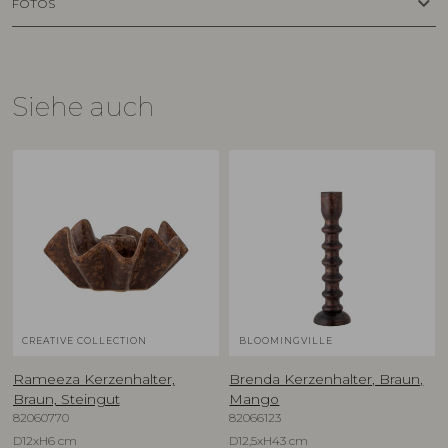
keyboard_arrow_down
FOTOS
Siehe auch
CREATIVE COLLECTION
BLOOMINGVILLE
Rameeza Kerzenhalter,
Brenda Kerzenhalter, Braun,
Braun, Steingut
Mango
82060770
82066123
D12xH6 cm
D12,5xH43 cm