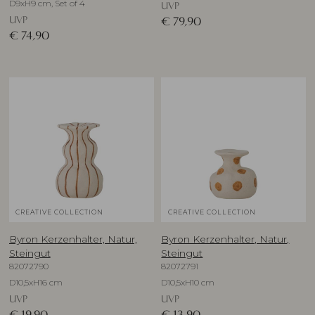
D9xH9 cm, Set of 4
UVP
UVP
€
79,90
€
74,90
CREATIVE COLLECTION
CREATIVE COLLECTION
Byron Kerzenhalter, Natur,
Byron Kerzenhalter, Natur,
Steingut
Steingut
82072790
82072791
D10,5xH16 cm
D10,5xH10 cm
UVP
UVP
€
19,90
€
13,90