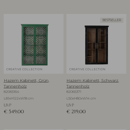
BESTSELLER
CREATIVE COLLECTION
CREATIVE COLLECTION
Hazem Kabinett, Grün,
Hazem Kabinett, Schwarz,
Tannenholz
Tannenholz
82065164
82065371
L81xH122xW18 cm
L50xH80xW14 cm
UVP
UVP
€
549,00
€
219,00