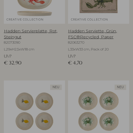
CREATIVE COLLECTION
CREATIVE COLLECTION
Hadden Servierplatte, Rot,
Hadden Serviette, Grün,
Steingut
FSC®Recycled, Paper
82073090
82063270
L29xH2,5xW18 cm
L33xW33 cm, Pack of 20
UVP
UVP
€
32,90
€
4,70
NEU
NEU