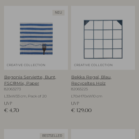
NEU
CREATIVE COLLECTION
CREATIVE COLLECTION
Begonia Serviette, Bunt,
Bekka Regal, Blau,
FSC®Mix, Paper
Recyceltes Holz
82063273
82065225
L33xW33 cm, Pack of 20
L70xH70xW10 cm
UVP
UVP
€
4,70
€
129,00
BESTSELLER