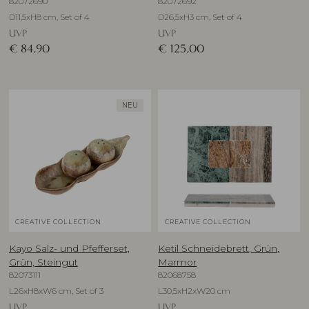
82072690
82072692
D11,5xH8 cm, Set of 4
D26,5xH3 cm, Set of 4
UVP
UVP
€
84,90
€
125,00
NEU
CREATIVE COLLECTION
CREATIVE COLLECTION
Kayo Salz- und Pfefferset,
Ketil Schneidebrett, Grün,
Grün, Steingut
Marmor
82073111
82068758
L26xH8xW6 cm, Set of 3
L30,5xH2xW20 cm
UVP
UVP