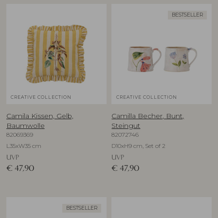
BESTSELLER
CREATIVE COLLECTION
CREATIVE COLLECTION
Camila Kissen, Gelb,
Camilla Becher, Bunt,
Baumwolle
Steingut
82069369
82072746
L35xW35 cm
D10xH9 cm, Set of 2
UVP
UVP
€
47,90
€
47,90
BESTSELLER