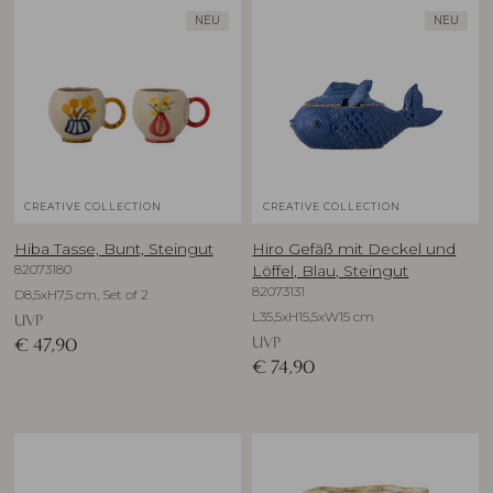
NEU
NEU
CREATIVE COLLECTION
CREATIVE COLLECTION
Hiba Tasse, Bunt, Steingut
Hiro Gefäß mit Deckel und
82073180
Löffel, Blau, Steingut
82073131
D8,5xH7,5 cm, Set of 2
L35,5xH15,5xW15 cm
UVP
UVP
€
47,90
€
74,90