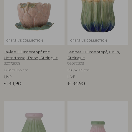
CREATIVE COLLECTION
CREATIVE COLLECTION
Jaylee Blumentopf mit
Jenner Blumentopf, Grün,
Untertasse, Rose, Steingut
Steingut
82072809
82072808
D18,5xH13,5 cm
D16,5xH15 cm
UVP
UVP
€
44,90
€
34,90