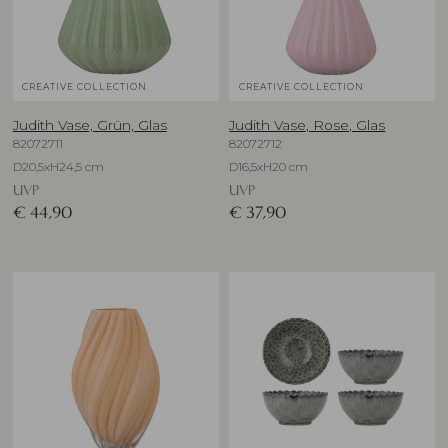
CREATIVE COLLECTION
CREATIVE COLLECTION
Judith Vase, Grün, Glas
Judith Vase, Rose, Glas
82072711
82072712
D20,5xH24,5 cm
D16,5xH20 cm
UVP
UVP
€
44,90
€
37,90