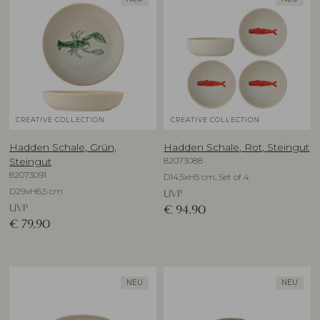
CREATIVE COLLECTION
CREATIVE COLLECTION
Hadden Schale, Grün,
Hadden Schale, Rot, Steingut
82073088
Steingut
82073091
D14,5xH5 cm, Set of 4
D29xH6,5 cm
UVP
UVP
€
94,90
€
79,90
NEU
NEU