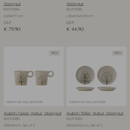
Steingut
Steingut
82073084
82073085
D26xH7 cm
L30xH2xW19 cm
UVP
UVP
€
79,90
€
44,90
NEU
NEU
CREATIVE COLLECTION
CREATIVE COLLECTION
Aubrin Tasse, Natur, Steingut
Aubrin Teller, Natur, Steingut
82073080
82073063
D9xH9 cm, Set of 2
D10,5xH1,5 cm, Set of 2