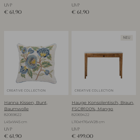
UVP
UVP
€
61,90
€
61,90
NEU
CREATIVE COLLECTION
CREATIVE COLLECTION
Hanna Kissen, Bunt,
Hauge Konsolentisch, Braun,
Baumwolle
FSC®100%, Mango
82069622
82069422
L45xW45 cm
L110xH76xW28 cm
UVP
UVP
€
61,90
€
499,00