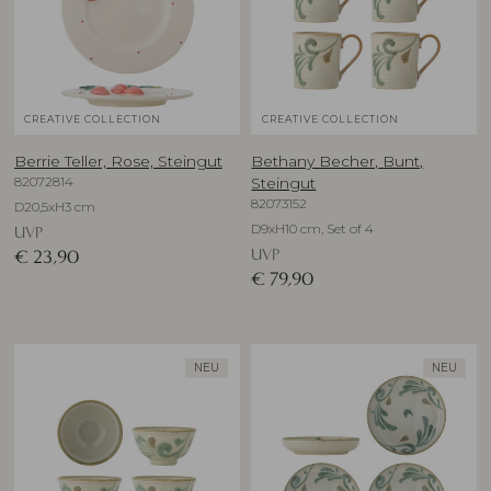
CREATIVE COLLECTION
CREATIVE COLLECTION
Berrie Teller, Rose, Steingut
Bethany Becher, Bunt,
82072814
Steingut
82073152
D20,5xH3 cm
D9xH10 cm, Set of 4
UVP
UVP
€
23,90
€
79,90
NEU
NEU