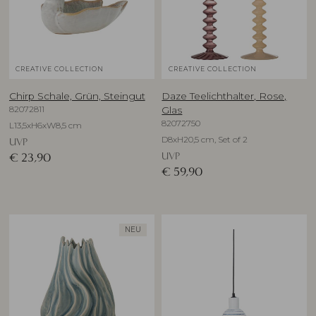
CREATIVE COLLECTION
CREATIVE COLLECTION
Chirp Schale, Grün, Steingut
Daze Teelichthalter, Rose,
82072811
Glas
82072750
L13,5xH6xW8,5 cm
D8xH20,5 cm, Set of 2
UVP
UVP
€
23,90
€
59,90
NEU