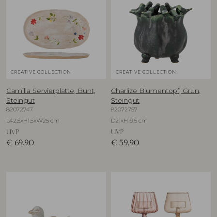
CREATIVE COLLECTION
CREATIVE COLLECTION
Camilla Servierplatte, Bunt,
Charlize Blumentopf, Grün,
Steingut
Steingut
82072747
82072757
L42,5xH1,5xW25 cm
D21xH19,5 cm
UVP
UVP
€
69,90
€
59,90