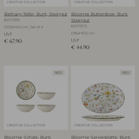
CREATIVE COLLECTION
CREATIVE COLLECTION
Bethany Teller, Bunt, Steingut
Bloomie Butterdose, Bunt,
82073155
Steingut
82073172
D13,5xH2,5 cm, Set of 4
D16xH10,5 cm
UVP
UVP
€
67,90
€
44,90
NEU
NEU
CREATIVE COLLECTION
CREATIVE COLLECTION
Bloomie Schale, Bunt,
Bloomie Servierplatte, Bunt,