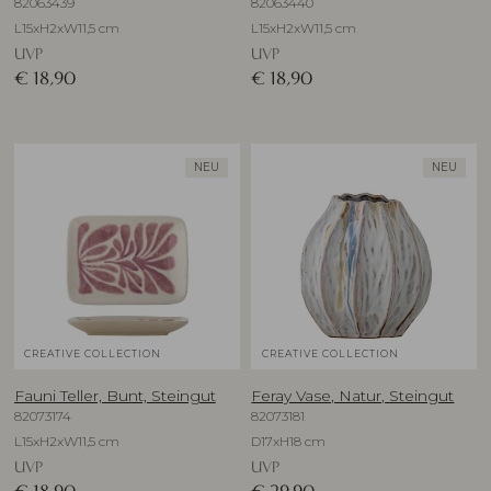
82063439
82063440
L15xH2xW11,5 cm
L15xH2xW11,5 cm
UVP
UVP
€
18,90
€
18,90
NEU
NEU
CREATIVE COLLECTION
CREATIVE COLLECTION
Fauni Teller, Bunt, Steingut
Feray Vase, Natur, Steingut
82073174
82073181
L15xH2xW11,5 cm
D17xH18 cm
UVP
UVP