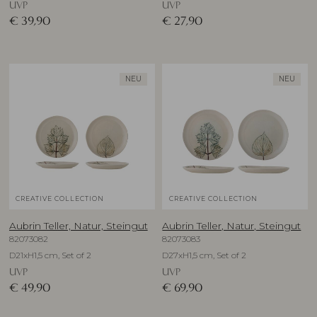
UVP
UVP
€
39,90
€
27,90
NEU
NEU
CREATIVE COLLECTION
CREATIVE COLLECTION
Aubrin Teller, Natur, Steingut
Aubrin Teller, Natur, Steingut
82073082
82073083
D21xH1,5 cm, Set of 2
D27xH1,5 cm, Set of 2
UVP
UVP
€
49,90
€
69,90