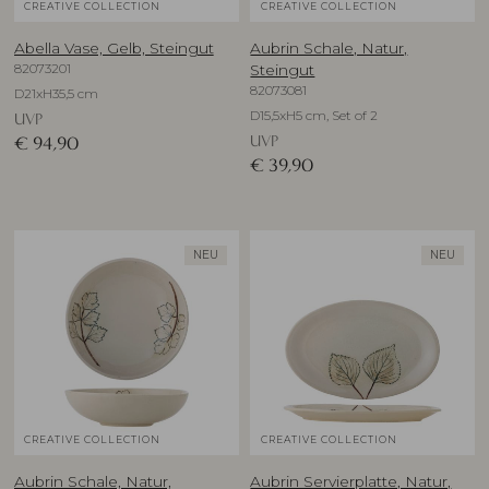
CREATIVE COLLECTION
CREATIVE COLLECTION
Abella Vase, Gelb, Steingut
Aubrin Schale, Natur,
82073201
Steingut
82073081
D21xH35,5 cm
D15,5xH5 cm, Set of 2
UVP
UVP
€
94,90
€
39,90
NEU
NEU
CREATIVE COLLECTION
CREATIVE COLLECTION
Aubrin Schale, Natur,
Aubrin Servierplatte, Natur,