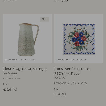
€
18,90
€
29,90
NEU
CREATIVE COLLECTION
CREATIVE COLLECTION
Fleur Krug, Natur, Steingut
Florist Serviette, Bunt,
82069444
FSC®Mix, Paper
82063271
D13xH24 cm
L33xW33 cm, Pack of 20
UVP
UVP
€
54,90
€
4,70