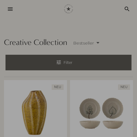
menu
search
Creative Collection
Bestseller
tune
Filter
NEU
NEU