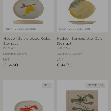
CREATIVE COLLECTION
CREATIVE COLLECTION
Hadden Servierplatte, Gelb,
Hadden Servierplatte, Gelb,
Steingut
Steingut
82073221
82073222
L36xH3xW25 cm
L32xH3xW22,5 cm
UVP
UVP
€
64,90
€
44,90
NEU
BESTSELLER