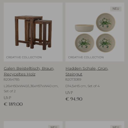
NEU
CREATIVE COLLECTION
CREATIVE COLLECTION
Galen Beistelltisch, Braun,
Hadden Schale, Grün,
Recyceltes Holz
Steingut
82064785
82073089
L26xH50xW40/L36xH57xW40 cm,
D14,5xH5 cm, Set of 4
Set of 2
UVP
UVP
€
94,90
€
189,00
NEU
NEU