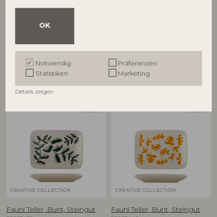
Fae Servierplatte, Blau,
Fauni Tasse, Bunt, Steingut
82063436
OK
Steingut
82072815
D7,5xH8,5 cm, Set of 3
L35,35xH4,5xW30,5 cm
UVP
UVP
€
47,90
Notwendig
Präferenzen
€
74,90
Statistiken
Marketing
Details zeigen
NEU
NEU
CREATIVE COLLECTION
CREATIVE COLLECTION
Fauni Teller, Bunt, Steingut
Fauni Teller, Bunt, Steingut