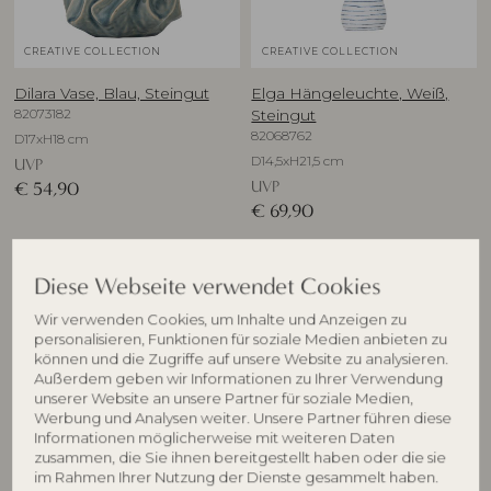
CREATIVE COLLECTION
CREATIVE COLLECTION
Dilara Vase, Blau, Steingut
Elga Hängeleuchte, Weiß,
82073182
Steingut
82068762
D17xH18 cm
D14,5xH21,5 cm
UVP
UVP
€
54,90
€
69,90
Diese Webseite verwendet Cookies
NEU
Wir verwenden Cookies, um Inhalte und Anzeigen zu
personalisieren, Funktionen für soziale Medien anbieten zu
können und die Zugriffe auf unsere Website zu analysieren.
Außerdem geben wir Informationen zu Ihrer Verwendung
unserer Website an unsere Partner für soziale Medien,
Werbung und Analysen weiter. Unsere Partner führen diese
Informationen möglicherweise mit weiteren Daten
zusammen, die Sie ihnen bereitgestellt haben oder die sie
im Rahmen Ihrer Nutzung der Dienste gesammelt haben.
CREATIVE COLLECTION
CREATIVE COLLECTION