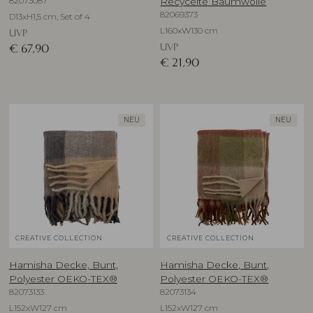
82073087
Recycelte Baumwolle
82069373
D13xH1,5 cm, Set of 4
L160xW130 cm
UVP
UVP
€
67,90
€
21,90
NEU
NEU
CREATIVE COLLECTION
CREATIVE COLLECTION
Hamisha Decke, Bunt,
Hamisha Decke, Bunt,
Polyester OEKO-TEX®
Polyester OEKO-TEX®
82073133
82073134
L152xW127 cm
L152xW127 cm