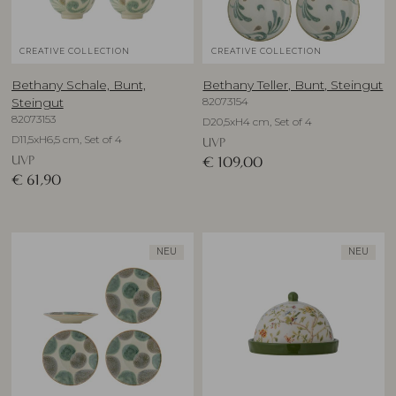
CREATIVE COLLECTION
CREATIVE COLLECTION
Bethany Schale, Bunt,
Bethany Teller, Bunt, Steingut
82073154
Steingut
82073153
D20,5xH4 cm, Set of 4
D11,5xH6,5 cm, Set of 4
UVP
UVP
€
109,00
€
61,90
NEU
NEU