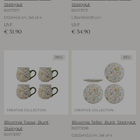
Steingut
Steingut
82073171
82073173
D12xH4,5 cm, Set of 4
L35xH3xW25 cm
UVP
UVP
€
51,90
€
54,90
NEU
NEU
CREATIVE COLLECTION
CREATIVE COLLECTION
Bloomie Tasse, Bunt,
Bloomie Teller, Bunt, Steingut
82073058
Steingut
82073057
D20,5xH2,5 cm, Set of 4