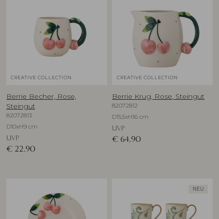
CREATIVE COLLECTION
CREATIVE COLLECTION
Berrie Becher, Rose,
Berrie Krug, Rose, Steingut
82072812
Steingut
82072813
D15,5xH16 cm
D10xH9 cm
UVP
UVP
€
64,90
€
22,90
NEU