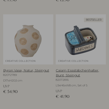
BESTSELLER
CREATIVE COLLECTION
CREATIVE COLLECTION
Byron Vase, Natur, Steingut
Caiam Essstäbchenhalter,
82072789
Bunt, Steingut
82072816
D17xH20,5 cm
L9xH6xW8 cm, Set of 5
UVP
UVP
€
54,90
€
41,90