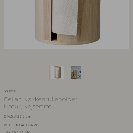
508050
Celian Køkkenrulleholder,
Natur, Kejsertræ
D14,5xH25,5 cm
VEJL. UDSALGSPRIS
135,00
DKK