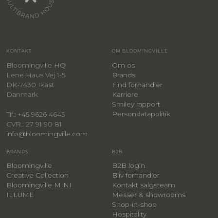
KONTAKT
OM BLOOMINGVILLE
Bloomingville HQ
Om os
Lene Haus Vej 1-5
Brands
DK-7430 Ikast
Find forhandler
Danmark
Karriere
Smiley rapport
Persondatapolitik
Tlf.: +45 9626 4645
CVR.: 27 91 90 81
info@bloomingville.com
BRANDS
B2B
Bloomingville
B2B login
Creative Collection
Bliv forhandler
Bloomingville MINI
Kontakt salgsteam
ILLUME
Messer & showrooms
Shop-in-shop
Hospitality