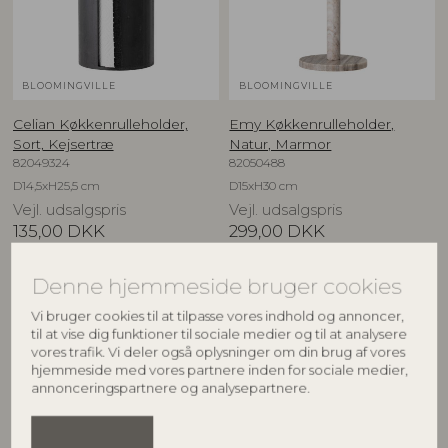
BLOOMINGVILLE
BLOOMINGVILLE
Celian Køkkenrulleholder,
Emy Køkkenrulleholder,
Sort, Kejsertræ
Natur, Marmor
82049324
82050488
D14,5xH25,5 cm
D15xH30 cm
Vejl. udsalgspris
Vejl. udsalgspris
135,00
DKK
299,00
DKK
Denne hjemmeside bruger cookies
Vi bruger cookies til at tilpasse vores indhold og annoncer,
til at vise dig funktioner til sociale medier og til at analysere
vores trafik. Vi deler også oplysninger om din brug af vores
hjemmeside med vores partnere inden for sociale medier,
annonceringspartnere og analysepartnere.