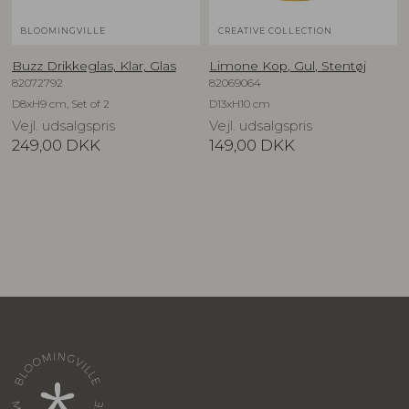
BLOOMINGVILLE
CREATIVE COLLECTION
Buzz Drikkeglas, Klar, Glas
Limone Kop, Gul, Stentøj
82072792
82069064
D8xH9 cm, Set of 2
D13xH10 cm
Vejl. udsalgspris
Vejl. udsalgspris
249,00
DKK
149,00
DKK