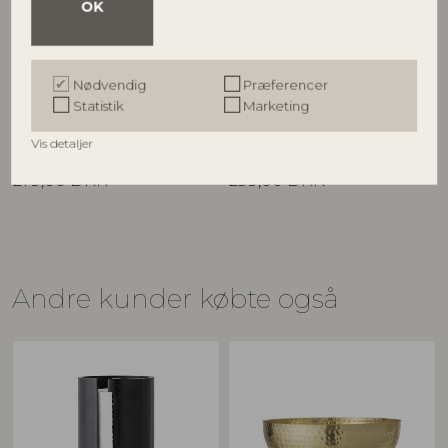
OK
BLOOMINGVILLE
BLOOMINGVILLE
Brea Serveringsbakke, Natur,
Emy Køkkenrulleholder, Grøn,
Nødvendig
Præferencer
Søgræs
Marmor
Statistik
Marketing
82065292
82069357
D35xH14,5 cm
D15xH30 cm
Vis detaljer
Vejl. udsalgspris
Vejl. udsalgspris
279,00
DKK
299,00
DKK
Andre kunder købte også