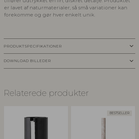
tilfører udtrykket en fin, diskret detalje. Produktet
er lavet af naturmaterialer, så små variationer kan
forekomme og gør hver enkelt unik.
keyboard_arrow_down
PRODUKTSPECIFIKATIONER
keyboard_arrow_down
DOWNLOAD BILLEDER
Relaterede produkter
BESTSELLER