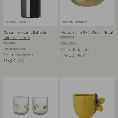
BLOOMINGVILLE
BLOOMINGVILLE
Celian Køkkenrulleholder,
Mettemarie Skål, Guld, Metal
92145506
Sort, Kejsertræ
82049324
D36xH13 cm
D14,5xH25,5 cm
Vejl. udsalgspris
Vejl. udsalgspris
229,00
DKK
135,00
DKK