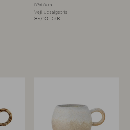
D7xH8 cm
Vejl. udsalgspris
85,00
DKK