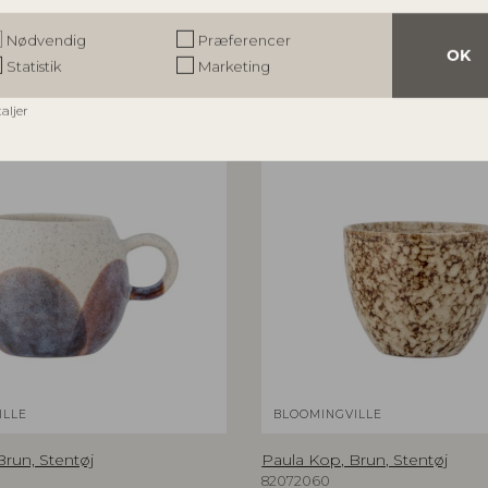
r
Nødvendig
Præferencer
OK
Statistik
Marketing
taljer
ILLE
BLOOMINGVILLE
Brun, Stentøj
Paula Kop, Brun, Stentøj
82072060