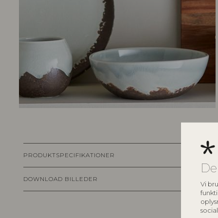
PRODUKTSPECIFIKATIONER
De
DOWNLOAD BILLEDER
Vi bru
funkti
oplys
socia