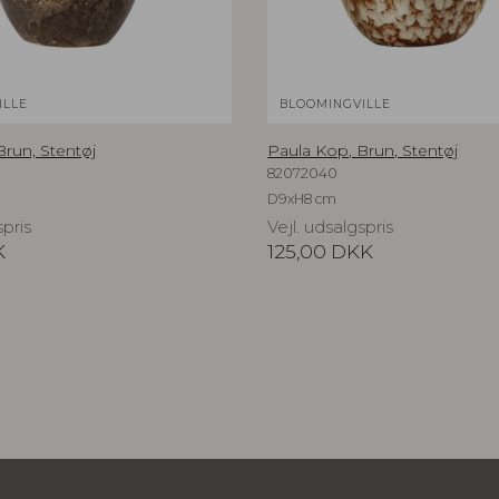
ILLE
BLOOMINGVILLE
Brun, Stentøj
Paula Kop, Brun, Stentøj
82072040
D9xH8 cm
spris
Vejl. udsalgspris
K
125,00
DKK