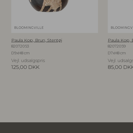
BLOOMINGVILLE
BLOOMINGV
Paula Kop, Brun, Stentøj
Paula Kop, 
82072053
82072059
D9xH8 cm
D7xH8 cm
Vejl. udsalgspris
Vejl. udsalg
125,00
DKK
85,00
DK