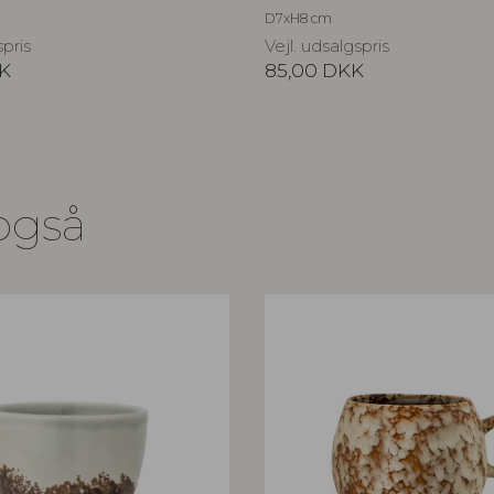
D7xH8 cm
spris
Vejl. udsalgspris
K
85,00
DKK
også