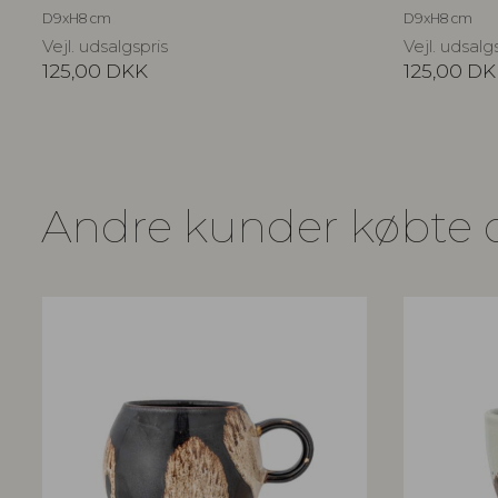
D9xH8 cm
D9xH8 cm
Vejl. udsalgspris
Vejl. udsalg
125,00
DKK
125,00
DK
Andre kunder købte 