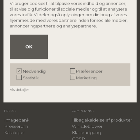
Vi bruger cookies til at tilpasse vores indhold og annoncer,
DK-7430 Ikast
Find forhandler
til at vise dig funktioner til sociale medier og til at analysere
Danmark
Karriere
vores trafik. Vi deler også oplysninger om din brug af vores
Smiley rapport
hjemmeside med vores partnere inden for sociale medier,
Persondatapolitik
Tlf.: +45 9626 4645
annonceringspartnere og analysepartnere.
CVR.: 27 91 90 81
info@bloomingville.com
OK
BRANDS
B2B
Bloomingville
B2B login
Creative Collection
Bliv forhandler
Bloomingville MINI
Kontakt salgsteam
Nødvendig
Præferencer
ILLUME
Messer & showrooms
Statistik
Marketing
Shop-in-shop
Hospitality
Vis detaljer
Samlevejledninger
FAQs
PRESSE
COMPLIANCE
Imagebank
Tilbagekaldelse af produkter
Presserum
Whistleblower
Kataloger
Klageadgang
GPSR