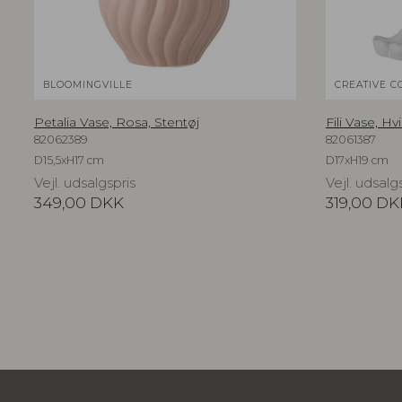
BLOOMINGVILLE
CREATIVE C
Petalia Vase, Rosa, Stentøj
Fili Vase, Hv
82062389
82061387
D15,5xH17 cm
D17xH19 cm
Vejl. udsalgspris
Vejl. udsalg
349,00
DKK
319,00
DK