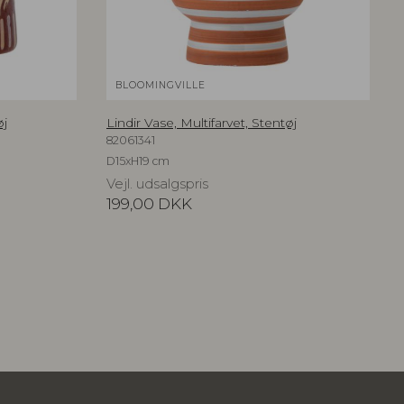
BLOOMINGVILLE
øj
Lindir Vase, Multifarvet, Stentøj
82061341
D15xH19 cm
Vejl. udsalgspris
199,00
DKK