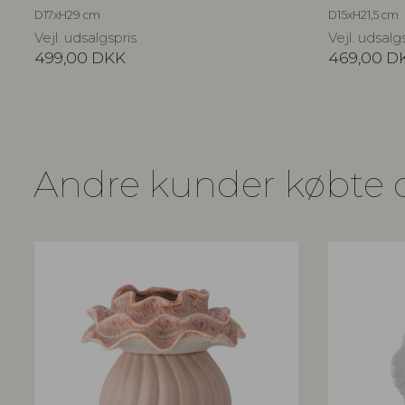
D17xH29 cm
D15xH21,5 cm
Vejl. udsalgspris
Vejl. udsalg
499,00
DKK
469,00
D
Andre kunder købte 