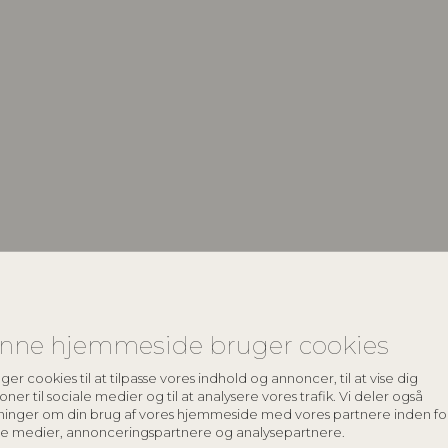
keyboard_arrow_down
nne hjemmeside bruger cookies
keyboard_arrow_down
ger cookies til at tilpasse vores indhold og annoncer, til at vise dig
oner til sociale medier og til at analysere vores trafik. Vi deler også
ninger om din brug af vores hjemmeside med vores partnere inden fo
le medier, annonceringspartnere og analysepartnere.