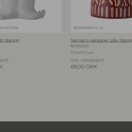
OLLECTION
BLOOMINGVILLE
id, Stentøj
Samsin Lysestage, Lilla, Stent
82062520
D7,5xH7,5 cm
spris
Vejl. udsalgspris
K
69,00
DKK