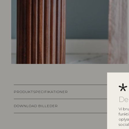
PRODUKTSPECIFIKATIONER
De
DOWNLOAD BILLEDER
Vi bru
funkti
oplys
socia