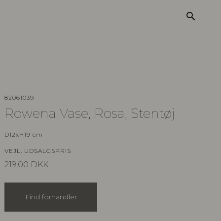
search
82061039
Rowena Vase, Rosa, Stentøj
D12xH19 cm
VEJL. UDSALGSPRIS
219,00
DKK
Find forhandler