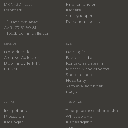
DK-7430 Ikast
Find forhandler
Danmark
Karriere
Smiley rapport
Persondatapolitik
Tlf.: +45 9626 4645
CVR.: 27 91 90 81
info@bloomingville.com
BRANDS
B2B
Bloomingville
B2B login
Creative Collection
Bliv forhandler
Bloomingville MINI
Kontakt salgsteam
ILLUME
Messer & showrooms
Shop-in-shop
Hospitality
Samlevejledninger
FAQs
PRESSE
COMPLIANCE
Imagebank
Tilbagekaldelse af produkter
Presserum
Whistleblower
Kataloger
Klageadgang
GPSR