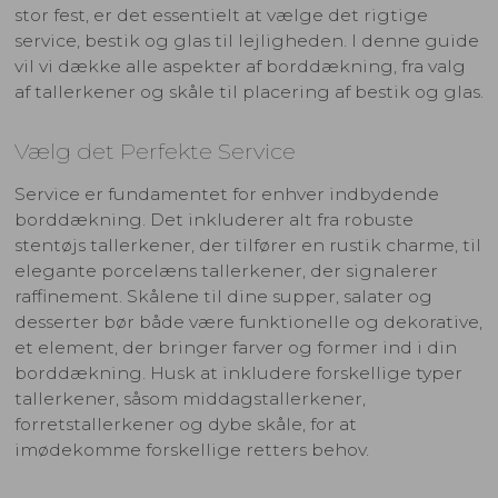
stor fest, er det essentielt at vælge det rigtige
service, bestik og glas til lejligheden. I denne guide
vil vi dække alle aspekter af borddækning, fra valg
af tallerkener og skåle til placering af bestik og glas.
Vælg det Perfekte Service
Service er fundamentet for enhver indbydende
borddækning. Det inkluderer alt fra robuste
stentøjs tallerkener, der tilfører en rustik charme, til
elegante porcelæns tallerkener, der signalerer
raffinement. Skålene til dine supper, salater og
desserter bør både være funktionelle og dekorative,
et element, der bringer farver og former ind i din
borddækning. Husk at inkludere forskellige typer
tallerkener, såsom middagstallerkener,
forretstallerkener og dybe skåle, for at
imødekomme forskellige retters behov.