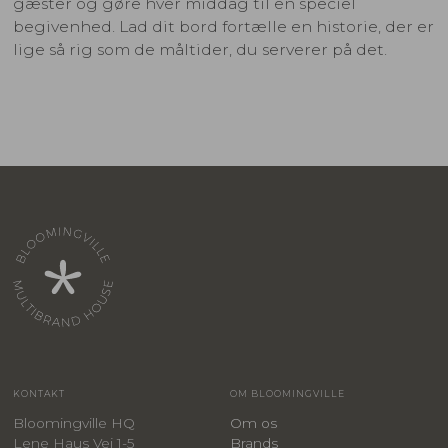
gæster og gøre hver middag til en speciel
begivenhed. Lad dit bord fortælle en historie, der er
lige så rig som de måltider, du serverer på det.
KONTAKT
OM BLOOMINGVILLE
Bloomingville HQ
Om os
Lene Haus Vej 1-5
Brands