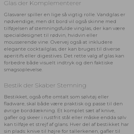
Glas der Komplementerer
Glasvarer spiller en lige så vigtig rolle. Vandglas er
nødvendige, men dit bord vil også skinne med
tilføjelsen af stemningsfulde vinglas, der kan være
specialdesignet til rødvin, hvidvin eller
mousserende vine. Overvej også at inkludere
elegante cocktailglas, der kan bruges til diverse
aperitifs eller digestives. Det rette valg af glas kan
forbedre både visuelt indtryk og den faktiske
smagsoplevelse.
Bestik der Skaber Stemning
Bestikket, også ofte omtalt som sølvtøj eller
fladware, skal både være praktisk og passe til den
øvrige borddækning. Et komplet sæt af knive,
gafler og skeer i rustfrit stål eller måske endda sølv
kan tilføje et strejf af glans. Hver del af bestikket har
sin plads: knive til højre for tallerkenen, gafler til