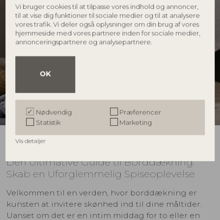
Vi bruger cookies til at tilpasse vores indhold og annoncer,
til at vise dig funktioner til sociale medier og til at analysere
vores trafik. Vi deler også oplysninger om din brug af vores
hjemmeside med vores partnere inden for sociale medier,
annonceringspartnere og analysepartnere.
OK
Nødvendig
Præferencer
Statistik
Marketing
Vis detaljer
Den Ultimative Guide til Borddækning:
Skab en Uforglemmelig Spiseoplevelse
Velkommen til en verden, hvor borddækning er
kunsten at invitere skønhed ind til dine måltider.
Uanset om det er en intim middag for to eller en