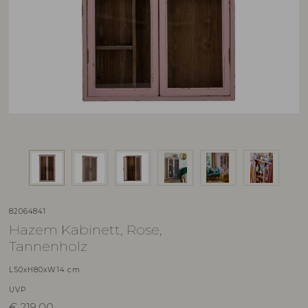
82064841
Hazem Kabinett, Rose,
Tannenholz
L50xH80xW14 cm
UVP
€
219,00