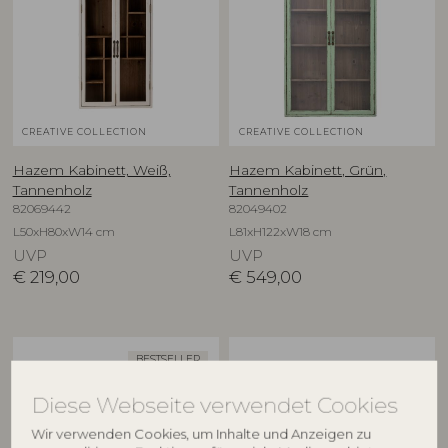
CREATIVE COLLECTION
CREATIVE COLLECTION
Hazem Kabinett, Weiß,
Hazem Kabinett, Grün,
Tannenholz
Tannenholz
82069442
82049402
L50xH80xW14 cm
L81xH122xW18 cm
UVP
UVP
€
219,00
€
549,00
BESTSELLER
Diese Webseite verwendet Cookies
Wir verwenden Cookies, um Inhalte und Anzeigen zu