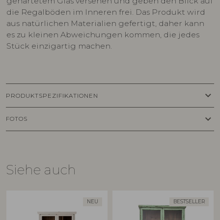
gehärtetem Glas versehen und geben den Blick auf
die Regalböden im Inneren frei. Das Produkt wird
aus natürlichen Materialien gefertigt, daher kann
es zu kleinen Abweichungen kommen, die jedes
Stück einzigartig machen.
keyboard_arrow_down
PRODUKTSPEZIFIKATIONEN
keyboard_arrow_down
FOTOS
Siehe auch
NEU
BESTSELLER