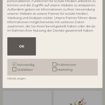
personalisieren, Funktionen für soziale Medien anbieten zu
können und die Zugriffe auf unsere Website zu analysieren.
Außerdem geben wir Informationen zu Ihrer Verwendung
unserer Website an unsere Partner für soziale Medien,
Werbung und Analysen weiter. Unsere Partner führen diese
CREATIVE COLLECTION
CREATIVE COLLECTION
Informationen möglicherweise mit weiteren Daten
zusammen, die Sie ihnen bereitgestellt haben oder die sie
Hazem Kabinett, Schwarz,
Hazem Kabinett, Schwarz,
im Rahmen Ihrer Nutzung der Dienste gesammelt haben.
Tannenholz
Tannenholz
82065371
82064974
L50xH80xW14 cm
L51xH66xW22 cm
OK
UVP
UVP
€
219,00
€
379,00
Notwendig
Präferenzen
Statistiken
Marketing
Details zeigen
Andere Kunden kauften auch