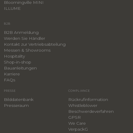
Bloomingville MINI
ILLUME
B2B
B2B Anmeldung
Werden Sie Händler
Kontakt zur Vertriebsabteilung
Messen & Showrooms
Hospitality
Shop-in-shop
Bauanleitungen
​Karriere
F
AQs
PRESSE
COMPLIANCE
Bilddatenbank
Rückrufinformation
Presseraum
Whistleblower
​Beschwerdeverfahren
GPSR
We Care
VerpackG