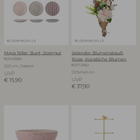
BLOOMINGVILLE
BLOOMINGVILLE
Maya Teller, Bunt, Steingut
Splendor Blumenstrauß,
82040566
Rose, Künstliche Blumen
82072560
D22 cm., 3 assort.
D23xH45 cm
UVP
€
15,90
UVP
€
37,90