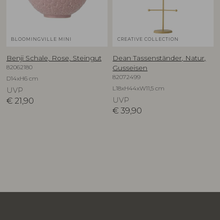
BLOOMINGVILLE MINI
CREATIVE COLLECTION
Benji Schale, Rose, Steingut
Dean Tassenständer, Natur,
82062180
Gusseisen
82072499
D14xH6 cm
L18xH44xW11,5 cm
UVP
€
21,90
UVP
€
39,90