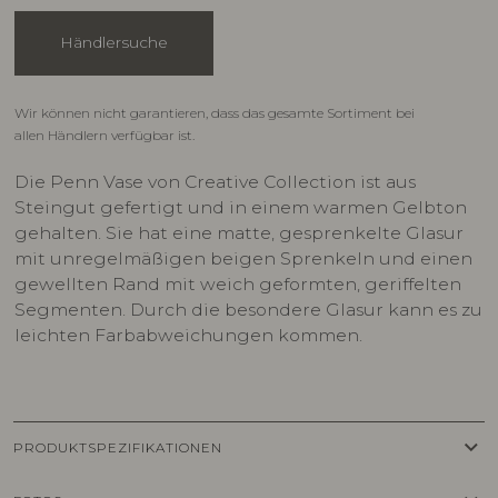
Händlersuche
Wir können nicht garantieren, dass das gesamte Sortiment bei
allen Händlern verfügbar ist.
Die Penn Vase von Creative Collection ist aus
Steingut gefertigt und in einem warmen Gelbton
gehalten. Sie hat eine matte, gesprenkelte Glasur
mit unregelmäßigen beigen Sprenkeln und einen
gewellten Rand mit weich geformten, geriffelten
Segmenten. Durch die besondere Glasur kann es zu
leichten Farbabweichungen kommen.
keyboard_arrow_down
PRODUKTSPEZIFIKATIONEN