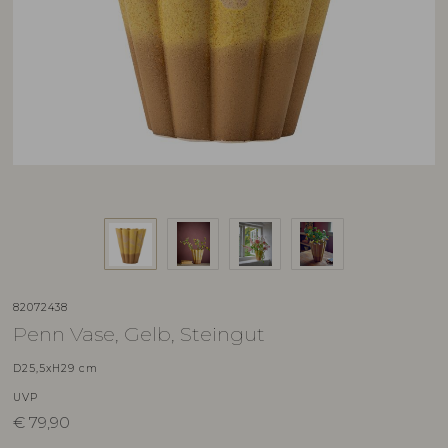
82072438
Penn Vase, Gelb, Steingut
D25,5xH29 cm
UVP
€
79,90