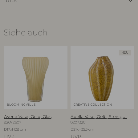
keyboard_arrow_down
FOTOS
Siehe auch
NEU
BLOOMINGVILLE
CREATIVE COLLECTION
Averie Vase, Gelb, Glas
Abella Vase, Gelb, Steingut
82072607
82073201
D17xH28 cm
D21xH35,5 cm
UVP
UVP