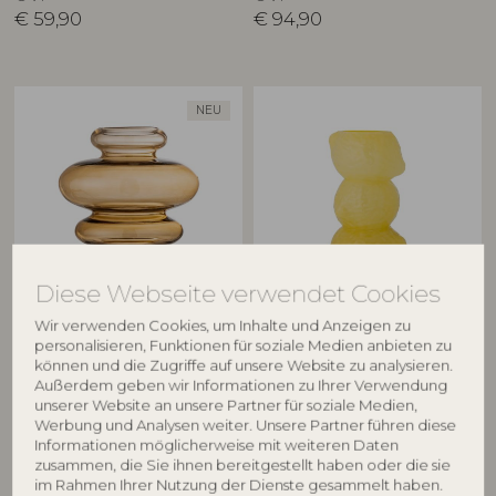
€
59,90
€
94,90
NEU
Diese Webseite verwendet Cookies
BLOOMINGVILLE
CREATIVE COLLECTION
Wir verwenden Cookies, um Inhalte und Anzeigen zu
Kayn Vase, Gelb, Glas
Limone Vase, Gelb, Glas
personalisieren, Funktionen für soziale Medien anbieten zu
82073210
82072788
können und die Zugriffe auf unsere Website zu analysieren.
Außerdem geben wir Informationen zu Ihrer Verwendung
D18xH19,5 cm
D15xH27 cm
unserer Website an unsere Partner für soziale Medien,
UVP
UVP
Werbung und Analysen weiter. Unsere Partner führen diese
€
28,90
€
49,90
Informationen möglicherweise mit weiteren Daten
zusammen, die Sie ihnen bereitgestellt haben oder die sie
im Rahmen Ihrer Nutzung der Dienste gesammelt haben.