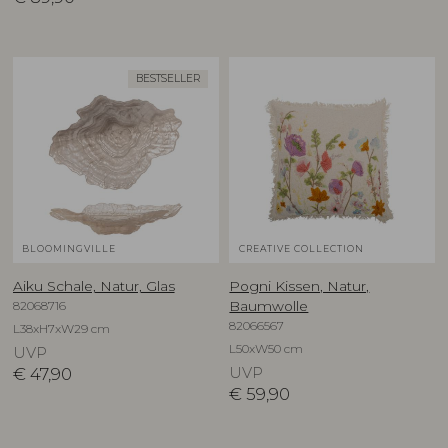
BESTSELLER
BLOOMINGVILLE
CREATIVE COLLECTION
Aiku Schale, Natur, Glas
Pogni Kissen, Natur,
82068716
Baumwolle
82066567
L38xH7xW29 cm
L50xW50 cm
UVP
€
47,90
UVP
€
59,90