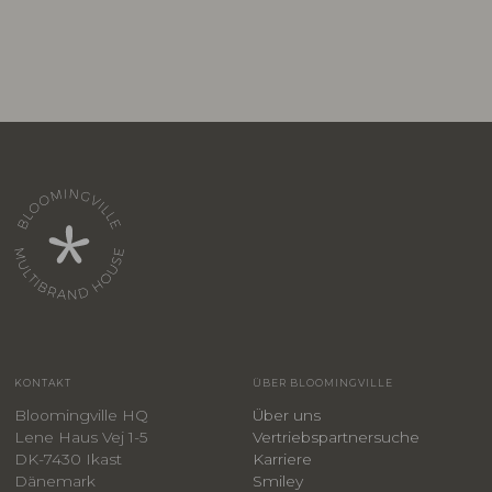
KONTAKT
ÜBER BLOOMINGVILLE
Bloomingville HQ
Über uns
Lene Haus Vej 1-5
Vertriebspartnersuche
DK-7430 Ikast
Karriere
Dänemark
Smiley